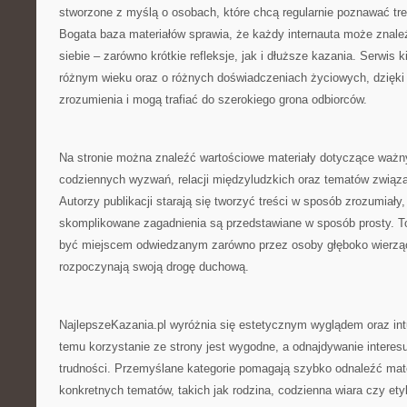
stworzone z myślą o osobach, które chcą regularnie poznawać tre
Bogata baza materiałów sprawia, że każdy internauta może znale
siebie – zarówno krótkie refleksje, jak i dłuższe kazania. Serwis 
różnym wieku oraz o różnych doświadczeniach życiowych, dzięki 
zrozumienia i mogą trafiać do szerokiego grona odbiorców.
Na stronie można znaleźć wartościowe materiały dotyczące ważny
codziennych wyzwań, relacji międzyludzkich oraz tematów związ
Autorzy publikacji starają się tworzyć treści w sposób zrozumiały
skomplikowane zagadnienia są przedstawiane w sposób prosty. To
być miejscem odwiedzanym zarówno przez osoby głęboko wierzące,
rozpoczynają swoją drogę duchową.
NajlepszeKazania.pl wyróżnia się estetycznym wyglądem oraz intu
temu korzystanie ze strony jest wygodne, a odnajdywanie interesu
trudności. Przemyślane kategorie pomagają szybko odnaleźć mat
konkretnych tematów, takich jak rodzina, codzienna wiara czy ety