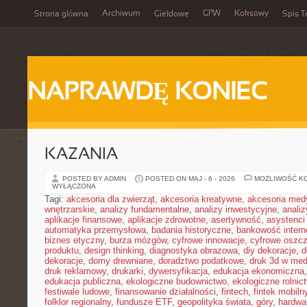
Archiwum
GPW
Koksowy
Strona główna
Giełdowe
Spis T
NAPRAWDĘ KONIEC
KAZANIA
POSTED BY ADMIN
POSTED ON MAJ - 6 - 2026
MOŻLIWOŚĆ K
WYŁĄCZONA
Tagi:
akcesoria dla zwierząt
,
akcesoria kreatywne
,
akcesoria med
wnętrzarskie
,
analizy fundamentalne
,
analizy inwestycyjne
,
analiz
aplikacje finansowe
,
aplikacje zdrowotne
,
asertywność
,
asystenci
automatyka przemysłowa
,
badania historyczne
,
bankowość intern
biznes etyczny
,
burza mózgów
,
cyfrowe innowacje
,
cyfrowe oszc
produktu
,
design thinking
,
diagnostyka obrazowa
,
diy dekoracje
,
d
dekoracje
,
domy drewniane
,
doradztwo podatkowe
,
druk 3d w me
druk reklamowy
,
drukarki
,
dywersyfikacja
,
edukacja ekonomiczna
edukacja publiczna
,
ekologiczne budownictwo
,
ekologiczne rolnic
festiwale ludowe
,
finansowanie działalności
,
fintech
,
fintek mobiln
folklor regionalny
,
fundusze ETF
,
geopolityka świata
,
góry
,
hardwa