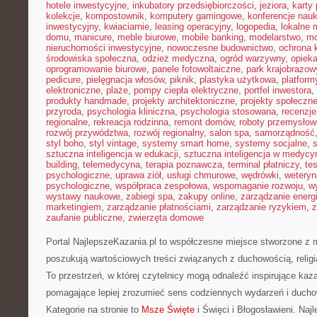
hotele inwestycyjne
,
inkubatory przedsiębiorczości
,
jeziora
,
karty 
kolekcje
,
kompostownik
,
komputery gamingowe
,
konferencje nau
inwestycyjny
,
kwiaciarnie
,
leasing operacyjny
,
logopedia
,
lokalne 
domu
,
manicure
,
meble biurowe
,
mobile banking
,
modelarstwo
,
mo
nieruchomości inwestycyjne
,
nowoczesne budownictwo
,
ochrona
środowiska społeczna
,
odzież medyczna
,
ogród warzywny
,
opiek
oprogramowanie biurowe
,
panele fotowoltaiczne
,
park krajobrazow
pedicure
,
pielęgnacja włosów
,
piknik
,
plastyka użytkowa
,
platfor
elektroniczne
,
plaże
,
pompy ciepła elektryczne
,
portfel inwestora
,
produkty handmade
,
projekty architektoniczne
,
projekty społeczn
przyroda
,
psychologia kliniczna
,
psychologia stosowana
,
recenzje
regionalne
,
rekreacja rodzinna
,
remont domów
,
roboty przemysłow
rozwój przywództwa
,
rozwój regionalny
,
salon spa
,
samorządność
styl boho
,
styl vintage
,
systemy smart home
,
systemy socjalne
,
sztuczna inteligencja w edukacji
,
sztuczna inteligencja w medycy
building
,
telemedycyna
,
terapia poznawcza
,
terminal płatniczy
,
te
psychologiczne
,
uprawa ziół
,
usługi chmurowe
,
wędrówki
,
weteryn
psychologiczne
,
współpraca zespołowa
,
wspomaganie rozwoju
,
w
wystawy naukowe
,
zabiegi spa
,
zakupy online
,
zarządzanie energ
marketingiem
,
zarządzanie płatnościami
,
zarządzanie ryzykiem
,
z
zaufanie publiczne
,
zwierzęta domowe
Portal NajlepszeKazania.pl to współczesne miejsce stworzone z 
poszukują wartościowych treści związanych z duchowością, relig
To przestrzeń, w której czytelnicy mogą odnaleźć inspirujące kaz
pomagające lepiej zrozumieć sens codziennych wydarzeń i duch
Kategorie na stronie to
Msze Święte
i Święci i Błogosławieni. Naj