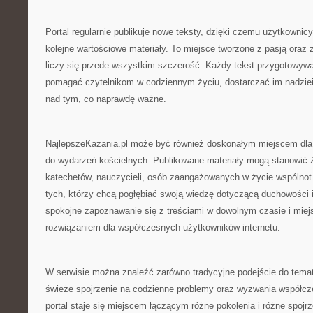
Portal regularnie publikuje nowe teksty, dzięki czemu użytkowni
kolejne wartościowe materiały. To miejsce tworzone z pasją ora
liczy się przede wszystkim szczerość. Każdy tekst przygotowywa
pomagać czytelnikom w codziennym życiu, dostarczać im nadziei 
nad tym, co naprawdę ważne.
NajlepszeKazania.pl może być również doskonałym miejscem dla
do wydarzeń kościelnych. Publikowane materiały mogą stanowić źró
katechetów, nauczycieli, osób zaangażowanych w życie wspólnot r
tych, którzy chcą pogłębiać swoją wiedzę dotyczącą duchowości i
spokojne zapoznawanie się z treściami w dowolnym czasie i miej
rozwiązaniem dla współczesnych użytkowników internetu.
W serwisie można znaleźć zarówno tradycyjne podejście do tematów
świeże spojrzenie na codzienne problemy oraz wyzwania współcz
portal staje się miejscem łączącym różne pokolenia i różne spoj