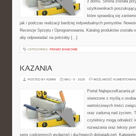
z domu. Strona została pr
użytkownikach poszukujący
które sprawdzą się zarówno
jak i podczas realizacji bardziej indywidualnych pomysłów. Nowośc
Recenzje Sprzętu i Oprogramowania. Katalog produktów została 
aby odpowiadać na potrzeby […]
CATEGORIES:
PRAWO BANKOWE
KAZANIA
POSTED BY ADMIN
MAJ - 6 - 2026
MOŻLIWOŚĆ KOMENTOWAN
Portal NajlepszeKazania.pl
stworzone z myślą o osoba
wartościowych treści związ
oraz zadumą nad życiem. To
czytelnicy mogą odnaleźć i
rozważania oraz teksty pom
sens codziennych wydarzeń i duchowych doświadczeń. Kategorie 