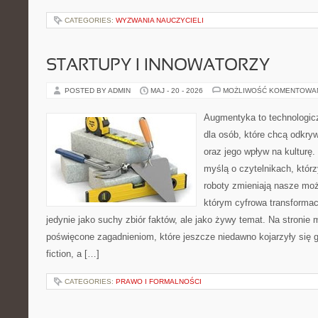
CATEGORIES:
WYZWANIA NAUCZYCIELI
STARTUPY I INNOWATORZY
POSTED BY ADMIN
MAJ - 20 - 2026
MOŻLIWOŚĆ KOMENTOWA
Augmentyka to technologicz
dla osób, które chcą odkry
oraz jego wpływ na kulturę.
myślą o czytelnikach, którzy
roboty zmieniają nasze moż
którym cyfrowa transformac
jedynie jako suchy zbiór faktów, ale jako żywy temat. Na stronie
poświęcone zagadnieniom, które jeszcze niedawno kojarzyły się gł
fiction, a […]
CATEGORIES:
PRAWO I FORMALNOŚCI