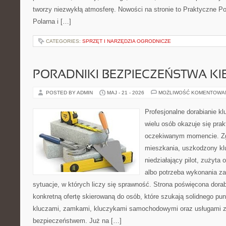
tworzy niezwykłą atmosferę. Nowości na stronie to Praktyczne Po
Polarna i […]
CATEGORIES:
SPRZĘT I NARZĘDZIA OGRODNICZE
PORADNIKI BEZPIECZEŃSTWA K
POSTED BY ADMIN
MAJ - 21 - 2026
MOŻLIWOŚĆ KOMENTOWA
Profesjonalne dorabianie kl
wielu osób okazuje się pra
oczekiwanym momencie. Zg
mieszkania, uszkodzony k
niedziałający pilot, zużyt
albo potrzeba wykonania z
sytuacje, w których liczy się sprawność. Strona poświęcona dorab
konkretną ofertę skierowaną do osób, które szukają solidnego pu
kluczami, zamkami, kluczykami samochodowymi oraz usługami 
bezpieczeństwem. Już na […]