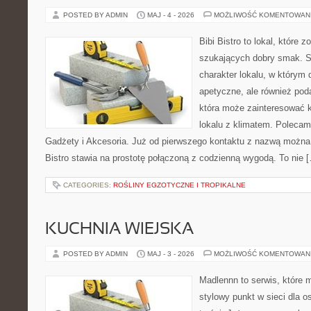
POSTED BY ADMIN
MAJ - 4 - 2026
MOŻLIWOŚĆ KOMENTOWAN
Bibi Bistro to lokal, które 
szukających dobry smak. St
charakter lokalu, w którym 
apetyczne, ale również pod
która może zainteresować k
lokalu z klimatem. Polecam
Gadżety i Akcesoria. Już od pierwszego kontaktu z nazwą można 
Bistro stawia na prostotę połączoną z codzienną wygodą. To nie 
CATEGORIES:
ROŚLINY EGZOTYCZNE I TROPIKALNE
KUCHNIA WIEJSKA
POSTED BY ADMIN
MAJ - 3 - 2026
MOŻLIWOŚĆ KOMENTOWAN
Madlennn to serwis, które 
stylowy punkt w sieci dla 