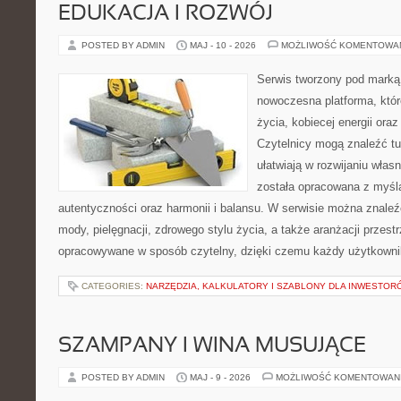
EDUKACJA I ROZWÓJ
POSTED BY ADMIN
MAJ - 10 - 2026
MOŻLIWOŚĆ KOMENTOWA
Serwis tworzony pod marką
nowoczesna platforma, któr
życia, kobiecej energii or
Czytelnicy mogą znaleźć tut
ułatwiają w rozwijaniu włas
została opracowana z myślą
autentyczności oraz harmonii i balansu. W serwisie można znaleź
mody, pielęgnacji, zdrowego stylu życia, a także aranżacji przestr
opracowywane w sposób czytelny, dzięki czemu każdy użytkowni
CATEGORIES:
NARZĘDZIA, KALKULATORY I SZABLONY DLA INWESTOR
SZAMPANY I WINA MUSUJĄCE
POSTED BY ADMIN
MAJ - 9 - 2026
MOŻLIWOŚĆ KOMENTOWAN