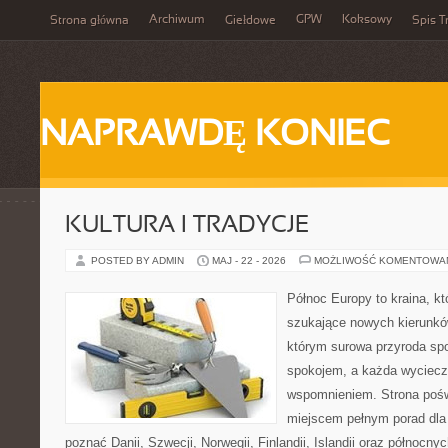
Archiwum
GPW
Koksowy
Strona główna
Giełdowe
Spis T
NAPRAWDĘ KONIEC
KULTURA I TRADYCJE
POSTED BY ADMIN
MAJ - 22 - 2026
MOŻLIWOŚĆ KOMENTOWA
Północ Europy to kraina, k
szukające nowych kierunkó
którym surowa przyroda sp
spokojem, a każda wyciecz
wspomnieniem. Strona pośw
miejscem pełnym porad dla 
poznać Danii, Szwecji, Norwegii, Finlandii, Islandii oraz północny