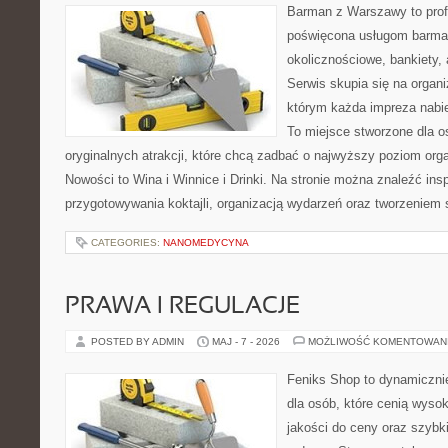
Barman z Warszawy to profe
poświęcona usługom barma
okolicznościowe, bankiety, 
Serwis skupia się na organi
którym każda impreza nabie
To miejsce stworzone dla 
oryginalnych atrakcji, które chcą zadbać o najwyższy poziom or
Nowości to Wina i Winnice i Drinki. Na stronie można znaleźć ins
przygotowywania koktajli, organizacją wydarzeń oraz tworzeniem
CATEGORIES:
NANOMEDYCYNA
PRAWA I REGULACJE
POSTED BY ADMIN
MAJ - 7 - 2026
MOŻLIWOŚĆ KOMENTOWAN
Feniks Shop to dynamicznie
dla osób, które cenią wyso
jakości do ceny oraz szyb