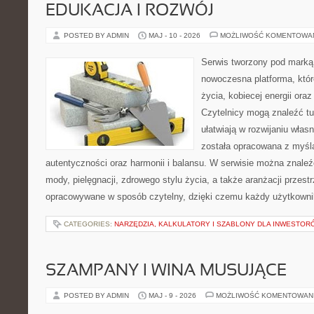
EDUKACJA I ROZWÓJ
POSTED BY ADMIN
MAJ - 10 - 2026
MOŻLIWOŚĆ KOMENTOWA
Serwis tworzony pod marką
nowoczesna platforma, któr
życia, kobiecej energii or
Czytelnicy mogą znaleźć tut
ułatwiają w rozwijaniu włas
została opracowana z myślą
autentyczności oraz harmonii i balansu. W serwisie można znaleź
mody, pielęgnacji, zdrowego stylu życia, a także aranżacji przestr
opracowywane w sposób czytelny, dzięki czemu każdy użytkowni
CATEGORIES:
NARZĘDZIA, KALKULATORY I SZABLONY DLA INWESTOR
SZAMPANY I WINA MUSUJĄCE
POSTED BY ADMIN
MAJ - 9 - 2026
MOŻLIWOŚĆ KOMENTOWAN