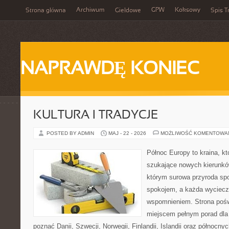
Archiwum
GPW
Koksowy
Strona główna
Giełdowe
Spis T
NAPRAWDĘ KONIEC
KULTURA I TRADYCJE
POSTED BY ADMIN
MAJ - 22 - 2026
MOŻLIWOŚĆ KOMENTOWA
Północ Europy to kraina, k
szukające nowych kierunkó
którym surowa przyroda sp
spokojem, a każda wyciecz
wspomnieniem. Strona pośw
miejscem pełnym porad dla 
poznać Danii, Szwecji, Norwegii, Finlandii, Islandii oraz północny