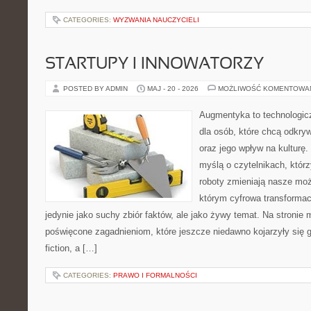
CATEGORIES:
WYZWANIA NAUCZYCIELI
STARTUPY I INNOWATORZY
POSTED BY ADMIN
MAJ - 20 - 2026
MOŻLIWOŚĆ KOMENTOWA
Augmentyka to technologicz
dla osób, które chcą odkry
oraz jego wpływ na kulturę.
myślą o czytelnikach, którzy
roboty zmieniają nasze moż
którym cyfrowa transformac
jedynie jako suchy zbiór faktów, ale jako żywy temat. Na stronie
poświęcone zagadnieniom, które jeszcze niedawno kojarzyły się gł
fiction, a […]
CATEGORIES:
PRAWO I FORMALNOŚCI