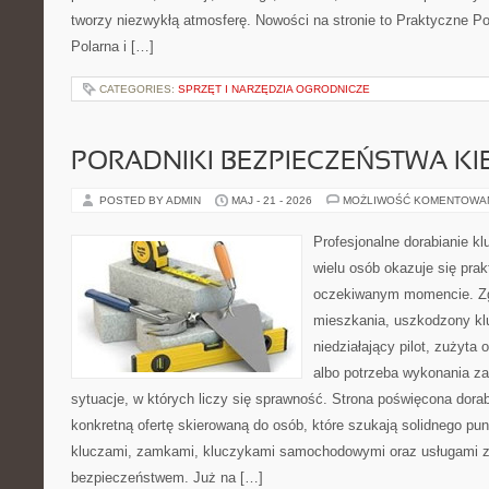
tworzy niezwykłą atmosferę. Nowości na stronie to Praktyczne Po
Polarna i […]
CATEGORIES:
SPRZĘT I NARZĘDZIA OGRODNICZE
PORADNIKI BEZPIECZEŃSTWA K
POSTED BY ADMIN
MAJ - 21 - 2026
MOŻLIWOŚĆ KOMENTOWA
Profesjonalne dorabianie kl
wielu osób okazuje się pra
oczekiwanym momencie. Zg
mieszkania, uszkodzony k
niedziałający pilot, zużyt
albo potrzeba wykonania z
sytuacje, w których liczy się sprawność. Strona poświęcona dorab
konkretną ofertę skierowaną do osób, które szukają solidnego pu
kluczami, zamkami, kluczykami samochodowymi oraz usługami 
bezpieczeństwem. Już na […]