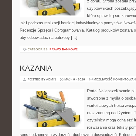
z domu. Strona została pr
użytkownikach poszukujący
które sprawdzą się zarówno
jak i podczas realizacji bardziej indywidualnych pomysłów. Nowośc
Recenzje Sprzętu i Oprogramowania. Katalog produktów została 
aby odpowiadać na potrzeby […]
CATEGORIES:
PRAWO BANKOWE
KAZANIA
POSTED BY ADMIN
MAJ - 6 - 2026
MOŻLIWOŚĆ KOMENTOWAN
Portal NajlepszeKazania.pl
stworzone z myślą o osoba
wartościowych treści związ
oraz zadumą nad życiem. To
czytelnicy mogą odnaleźć i
rozważania oraz teksty pom
sens codziennych wydarzeń i duchowych doświadczeń. Kategorie 