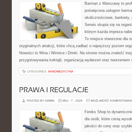
Barman z Warszawy to profe
poświęcona usługom barma
okolicznościowe, bankiety, 
Serwis skupia się na organi
którym każda impreza nabie
To miejsce stworzone dla 
oryginalnych atrakcji, które chcą zadbać o najwyższy poziom or
Nowości to Wina i Winnice i Drinki. Na stronie można znaleźć ins
przygotowywania koktajli, organizacją wydarzeń oraz tworzeniem
CATEGORIES:
NANOMEDYCYNA
PRAWA I REGULACJE
POSTED BY ADMIN
MAJ - 7 - 2026
MOŻLIWOŚĆ KOMENTOWAN
Feniks Shop to dynamicznie
dla osób, które cenią wyso
jakości do ceny oraz szyb