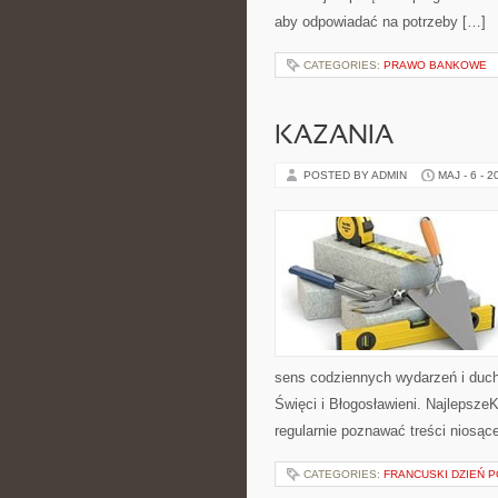
aby odpowiadać na potrzeby […]
CATEGORIES:
PRAWO BANKOWE
KAZANIA
POSTED BY ADMIN
MAJ - 6 - 2
sens codziennych wydarzeń i duch
Święci i Błogosławieni. Najlepsze
regularnie poznawać treści niosąc
CATEGORIES:
FRANCUSKI DZIEŃ P