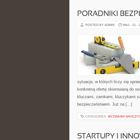
PORADNIKI BEZ
POSTED BY ADMIN
MAJ - 21 -
sytuacje, w których liczy się spr
konkretną ofertę skierowaną do os
kluczami, zamkami, kluczykami 
bezpieczeństwem. Już na […]
CATEGORIES:
WYZWANIA NAUCZYC
STARTUPY I INN