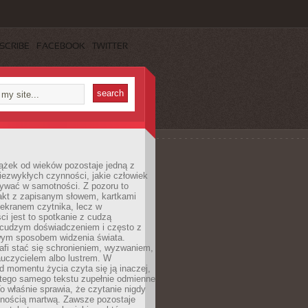
SCRIBE
FACEBOOK
TWITTER
ążek od wieków pozostaje jedną z
niezwykłych czynności, jakie człowiek
wać w samotności. Z pozoru to
takt z zapisanym słowem, kartkami
 ekranem czytnika, lecz w
ci jest to spotkanie z cudzą
 cudzym doświadczeniem i często z
wym sposobem widzenia świata.
afi stać się schronieniem, wyzwaniem,
auczycielem albo lustrem. W
d momentu życia czyta się ją inaczej,
tego samego tekstu zupełnie odmienne
o właśnie sprawia, że czytanie nigdy
nnością martwą. Zawsze pozostaje