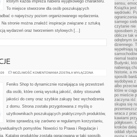
którym każda impreza nabiera wyjątkowego charakteru.
sensu, emocj
Książka jest
To miejsce stworzone dla osób poszukujących
wędrówki. P
ą zadbać o najwyższy poziom organizowanego wydarzenia.
ograniczenia
samego siebi
i. Na stronie można znaleźć inspiracje związane z sztuką
czytanie nie 
zacją wydarzeń oraz tworzeniem stylowych […]
sposobem ży
oblicze tak 
odrębnym św
dziennego. 
wypełniają s
samochodów,
niemal teatra
CJE
Budynki, któ
nabierają ch
historie, a m
PRAWA
026
MOŻLIWOŚĆ KOMENTOWANIA
ZOSTAŁA WYŁĄCZONA
I
sposób bardz
REGULACJE
wydobywa z m
Feniks Shop to dynamicznie rozwijająca się przestrzeń
albo przeci
które w ciąg
dla osób, które cenią wysoką jakość, dobry stosunek
po mieście 
jakości do ceny oraz szybkie zakupy bez wychodzenia
zaczyna iść 
skupia się n
z domu. Strona została przygotowana z myślą o
przemieszcza
wraca z prac
użytkownikach poszukujących praktycznych produktów,
kawiarni prz
które sprawdzą się zarówno w regularnym korzystaniu,
półgłosem. O
kroków dalej
indywidualnych pomysłów. Nowości to Prawa i Regulacje i
oddali słyc
a. Katalog produktów została opracowana w taki sposób,
może z otwa