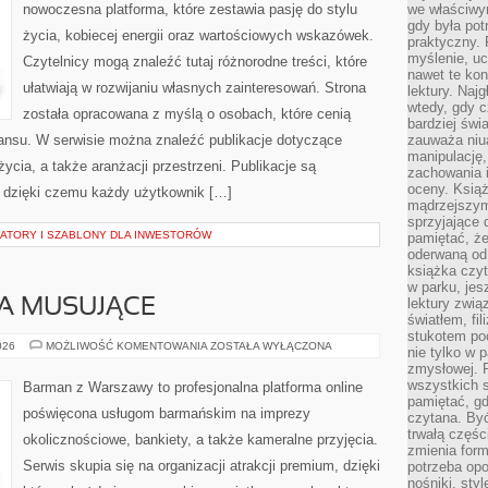
nowoczesna platforma, które zestawia pasję do stylu
we właściwy
gdy była po
życia, kobiecej energii oraz wartościowych wskazówek.
praktyczny. 
myślenie, uc
Czytelnicy mogą znaleźć tutaj różnorodne treści, które
nawet te kon
ułatwiają w rozwijaniu własnych zainteresowań. Strona
lektury. Naj
wtedy, gdy c
została opracowana z myślą o osobach, które cenią
bardziej świ
lansu. W serwisie można znaleźć publikacje dotyczące
zauważa niua
manipulację, 
życia, a także aranżacji przestrzeni. Publikacje są
zachowania 
oceny. Książ
 dzięki czemu każdy użytkownik […]
mądrzejszym
sprzyjające 
LATORY I SZABLONY DLA INWESTORÓW
pamiętać, że
oderwaną od 
książka czy
w parku, jes
lektury zwi
A MUSUJĄCE
światłem, fi
stukotem poc
SZAMPANY
026
MOŻLIWOŚĆ KOMENTOWANIA
ZOSTAŁA WYŁĄCZONA
nie tylko w p
I
zmysłowej. 
WINA
MUSUJĄCE
wszystkich s
Barman z Warszawy to profesjonalna platforma online
pamiętać, gd
poświęcona usługom barmańskim na imprezy
czytana. Być
trwałą części
okolicznościowe, bankiety, a także kameralne przyjęcia.
zmienia form
Serwis skupia się na organizacji atrakcji premium, dzięki
potrzeba opo
nośniki, styl