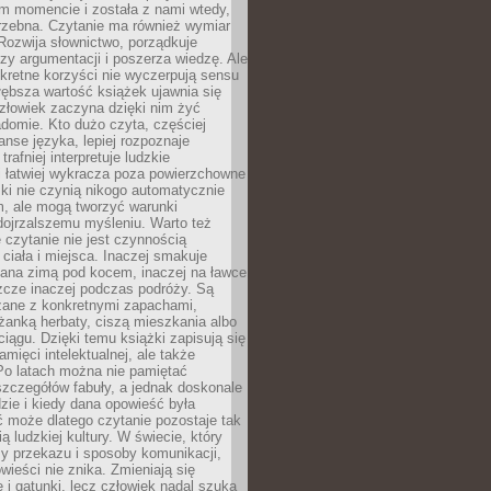
m momencie i została z nami wtedy,
trzebna. Czytanie ma również wymiar
Rozwija słownictwo, porządkuje
zy argumentacji i poszerza wiedzę. Ale
kretne korzyści nie wyczerpują sensu
głębsza wartość książek ujawnia się
złowiek zaczyna dzięki nim żyć
adomie. Kto dużo czyta, częściej
nse języka, lepiej rozpoznaje
trafniej interpretuje ludzkie
i łatwiej wykracza poza powierzchowne
ki nie czynią nikogo automatycznie
, ale mogą tworzyć warunki
dojrzalszemu myśleniu. Warto też
 czytanie nie jest czynnością
ciała i miejsca. Inaczej smakuje
tana zimą pod kocem, inaczej na ławce
zcze inaczej podczas podróży. Są
ązane z konkretnymi zapachami,
liżanką herbaty, ciszą mieszkania albo
iągu. Dzięki temu książki zapisują się
amięci intelektualnej, ale także
Po latach można nie pamiętać
zczegółów fabuły, a jednak doskonale
zie i kiedy dana opowieść była
 może dlatego czytanie pozostaje tak
ą ludzkiej kultury. W świecie, który
y przekazu i sposoby komunikacji,
wieści nie znika. Zmieniają się
e i gatunki, lecz człowiek nadal szuka