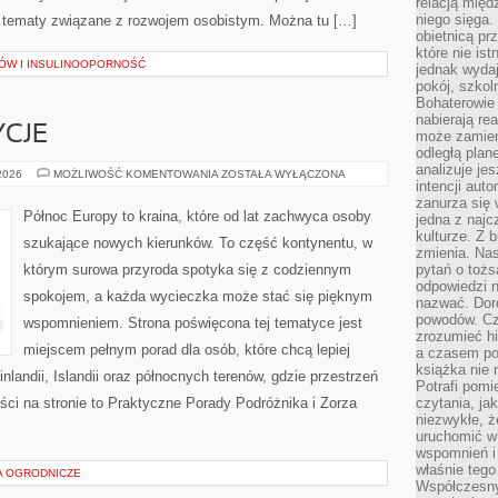
relacją międ
niego sięga.
za tematy związane z rozwojem osobistym. Można tu […]
obietnicą pr
które nie is
ÓW I INSULINOOPORNOŚĆ
jednak wydaj
pokój, szkol
Bohaterowie 
nabierają re
YCJE
może zamien
odległą plan
analizuje jes
KULTURA
 2026
MOŻLIWOŚĆ KOMENTOWANIA
ZOSTAŁA WYŁĄCZONA
intencji auto
I
TRADYCJE
zanurza się
Północ Europy to kraina, które od lat zachwyca osoby
jedna z naj
kulturze. Z 
szukające nowych kierunków. To część kontynentu, w
zmienia. Nas
którym surowa przyroda spotyka się z codziennym
pytań o tożs
odpowiedzi n
spokojem, a każda wycieczka może stać się pięknym
nazwać. Doro
powodów. C
wspomnieniem. Strona poświęcona tej tematyce jest
zrozumieć hi
miejscem pełnym porad dla osób, które chcą lepiej
a czasem po 
książka nie 
inlandii, Islandii oraz północnych terenów, gdzie przestrzeń
Potrafi pomi
ci na stronie to Praktyczne Porady Podróżnika i Zorza
czytania, ja
niezwykłe, ż
uruchomić w 
wspomnień i
właśnie tego
IA OGRODNICZE
Współczesny