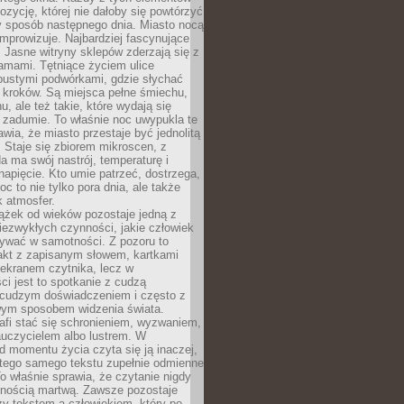
zycję, której nie dałoby się powtórzyć
y sposób następnego dnia. Miasto nocą
improwizuje. Najbardziej fascynujące
. Jasne witryny sklepów zderzają się z
amami. Tętniące życiem ulice
pustymi podwórkami, gdzie słychać
 kroków. Są miejsca pełne śmiechu,
hu, ale też takie, które wydają się
 zadumie. To właśnie noc uwypukla te
awia, że miasto przestaje być jednolitą
. Staje się zbiorem mikroscen, z
a ma swój nastrój, temperaturę i
apięcie. Kto umie patrzeć, dostrzega,
oc to nie tylko pora dnia, ale także
 atmosfer.
ążek od wieków pozostaje jedną z
niezwykłych czynności, jakie człowiek
wać w samotności. Z pozoru to
takt z zapisanym słowem, kartkami
 ekranem czytnika, lecz w
ci jest to spotkanie z cudzą
 cudzym doświadczeniem i często z
wym sposobem widzenia świata.
afi stać się schronieniem, wyzwaniem,
auczycielem albo lustrem. W
d momentu życia czyta się ją inaczej,
tego samego tekstu zupełnie odmienne
o właśnie sprawia, że czytanie nigdy
nnością martwą. Zawsze pozostaje
zy tekstem a człowiekiem, który po