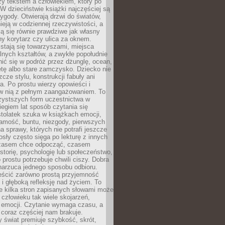
zy tekstem a człowiekiem, który po
 W dzieciństwie książki najczęściej są
zygody. Otwierają drzwi do światów,
tnieją w codziennej rzeczywistości, a
ą się równie prawdziwe jak własny
ny korytarz czy ulica za oknem.
stają się towarzyszami, miejsca
alnych kształtów, a zwykłe popołudnie
ić się w podróż przez dżunglę, ocean,
etę albo stare zamczysko. Dziecko nie
zcze stylu, konstrukcji fabuły ani
ra. Po prostu wierzy opowieści i
 w nią z pełnym zaangażowaniem. To
czystszych form uczestnictwa w
biegiem lat sposób czytania się
tolatek szuka w książkach emocji,
amość, buntu, niezgody, pierwszych
a sprawy, których nie potrafi jeszcze
sły często sięga po lekturę z innych
zasem chce odpocząć, czasem
storię, psychologię lub społeczeństwo,
prostu potrzebuje chwili ciszy. Dobra
narzuca jednego sposobu odbioru.
eścić zarówno prostą przyjemność
k i głęboką refleksję nad życiem. To
e kilka stron zapisanych słowami może
człowieku tak wiele skojarzeń,
 emocji. Czytanie wymaga czasu, a
 coraz częściej nam brakuje.
 świat premiuje szybkość, skrót,