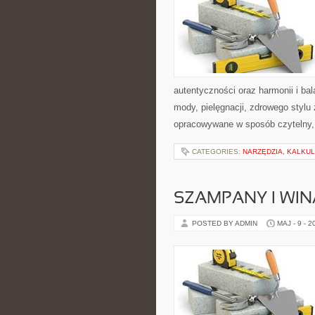
autentyczności oraz harmonii i ba
mody, pielęgnacji, zdrowego stylu 
opracowywane w sposób czytelny,
CATEGORIES:
NARZĘDZIA, KALKU
SZAMPANY I WIN
POSTED BY ADMIN
MAJ - 9 - 2