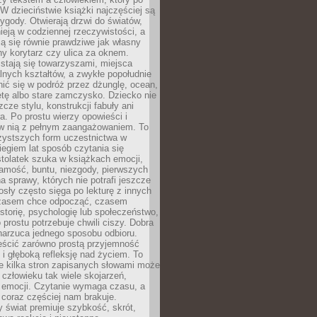
 W dzieciństwie książki najczęściej są
zygody. Otwierają drzwi do światów,
tnieją w codziennej rzeczywistości, a
ą się równie prawdziwe jak własny
ny korytarz czy ulica za oknem.
stają się towarzyszami, miejsca
alnych kształtów, a zwykłe popołudnie
ić się w podróż przez dżunglę, ocean,
etę albo stare zamczysko. Dziecko nie
zcze stylu, konstrukcji fabuły ani
ra. Po prostu wierzy opowieści i
 w nią z pełnym zaangażowaniem. To
czystszych form uczestnictwa w
biegiem lat sposób czytania się
tolatek szuka w książkach emocji,
amość, buntu, niezgody, pierwszych
a sprawy, których nie potrafi jeszcze
sły często sięga po lekturę z innych
zasem chce odpocząć, czasem
storię, psychologię lub społeczeństwo,
prostu potrzebuje chwili ciszy. Dobra
narzuca jednego sposobu odbioru.
eścić zarówno prostą przyjemność
k i głęboką refleksję nad życiem. To
e kilka stron zapisanych słowami może
człowieku tak wiele skojarzeń,
 emocji. Czytanie wymaga czasu, a
 coraz częściej nam brakuje.
 świat premiuje szybkość, skrót,