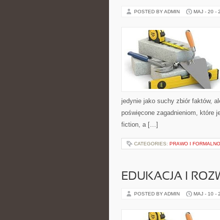
POSTED BY ADMIN
MAJ - 20 -
jedynie jako suchy zbiór faktów, a
poświęcone zagadnieniom, które je
fiction, a […]
CATEGORIES:
PRAWO I FORMALNO
EDUKACJA I ROZ
POSTED BY ADMIN
MAJ - 10 -