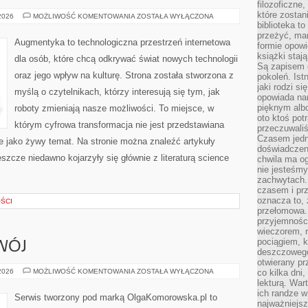
filozoficzne
które zostan
STARTUPY
 2026
MOŻLIWOŚĆ KOMENTOWANIA
ZOSTAŁA WYŁĄCZONA
I
biblioteka t
INNOWATORZY
przeżyć, ma
Augmentyka to technologiczna przestrzeń internetowa
formie opowi
książki staj
dla osób, które chcą odkrywać świat nowych technologii
Są zapisem 
oraz jego wpływ na kulturę. Strona została stworzona z
pokoleń. Ist
jaki rodzi s
myślą o czytelnikach, którzy interesują się tym, jak
opowiada na
pięknym alb
roboty zmieniają nasze możliwości. To miejsce, w
oto ktoś pot
którym cyfrowa transformacja nie jest przedstawiana
przeczuwaliś
Czasem jedn
le jako żywy temat. Na stronie można znaleźć artykuły
doświadczeni
szcze niedawno kojarzyły się głównie z literaturą science
chwila ma og
nie jesteśmy
zachwytach. 
czasem i prz
oznacza to, 
ŚCI
przełomowa.
przyjemnośc
wieczorem, 
pociągiem, 
WÓJ
deszczowego
otwierany pr
EDUKACJA
 2026
MOŻLIWOŚĆ KOMENTOWANIA
ZOSTAŁA WYŁĄCZONA
co kilka dni
I
lekturą. War
ROZWÓJ
ich randze w 
Serwis tworzony pod marką OlgaKomorowska.pl to
najważniejsz