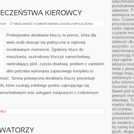
natychmiasto
przeskakiwa
odwrotnie. P
PIECZEŃSTWA KIEROWCY
wolniejsze t
razu. Czasem
przyzwyczaić
PORADNIKI
 2026
MOŻLIWOŚĆ KOMENTOWANIA
ZOSTAŁA WYŁĄCZONA
BEZPIECZEŃSTWA
zanim napraw
KIEROWCY
czytanie mo
Profesjonalne dorabianie kluczy to pomoc, która dla
rozproszenia
zdolność dłu
wielu osób okazuje się praktyczna w najmniej
wszystko, c
oczekiwanym momencie. Zgubiony klucz do
natychmiast
poszerzają h
mieszkania, uszkodzony kluczyk samochodowy,
zbyt ogólne.
niedziałający pilot, zużyta obudowa, problem z zamkiem
lekturze mo
świat z pers
albo potrzeba wykonania zapasowego kompletu to
innego kraju
odmiennym d
awność. Strona poświęcona dorabianiu kluczy prezentuje
tylko informu
ób, które szukają solidnego punktu zajmującego się
rozumieć mot
Nawet jeśli 
samochodowymi oraz usługami związanymi z codziennym
pewnym mom
własnego. T
między obcym
sił czytania.
IELI
człowiekiem 
przestrzeń in
po swojemu, 
tej samej ks
OWATORZY
język, druga 