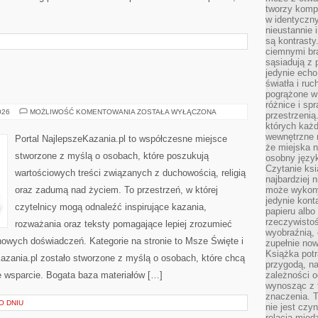
tworzy kompo
w identyczn
nieustannie 
są kontrasty
ciemnymi br
sąsiadują z 
jedynie echo
światła i ruc
pogrążone w
różnice i spr
KAZANIA
026
MOŻLIWOŚĆ KOMENTOWANIA
ZOSTAŁA WYŁĄCZONA
przestrzenią
których każd
wewnętrzne n
Portal NajlepszeKazania.pl to współczesne miejsce
że miejska n
stworzone z myślą o osobach, które poszukują
osobny język
Czytanie ksi
wartościowych treści związanych z duchowością, religią
najbardziej 
oraz zadumą nad życiem. To przestrzeń, w której
może wykony
jedynie kon
czytelnicy mogą odnaleźć inspirujące kazania,
papieru albo
rzeczywistoś
rozważania oraz teksty pomagające lepiej zrozumieć
wyobraźnią,
owych doświadczeń. Kategorie na stronie to Msze Święte i
zupełnie no
Książka potr
Kazania.pl zostało stworzone z myślą o osobach, które chcą
przygodą, n
e wsparcie. Bogata baza materiałów […]
zależności o
wynosząc z 
znaczenia. T
O DNIU
nie jest czy
relacją międ