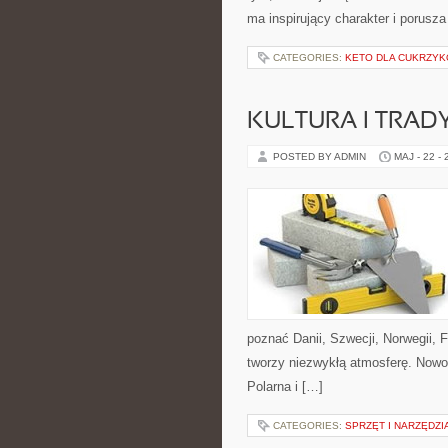
ma inspirujący charakter i porus
CATEGORIES:
KETO DLA CUKRZYK
KULTURA I TRAD
POSTED BY ADMIN
MAJ - 22 -
poznać Danii, Szwecji, Norwegii, F
tworzy niezwykłą atmosferę. Nowoś
Polarna i […]
CATEGORIES:
SPRZĘT I NARZĘDZ