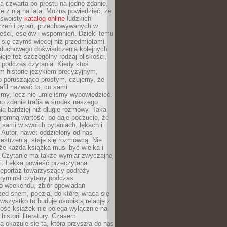
, a czwarta po prostu na jedno zdanie,
ie z nią na lata. Można powiedzieć, że
o swoisty
katalog online
ludzkich
rzeń i pytań, przechowywanych w
eści, esejów i wspomnień. Dzięki temu
ą się czymś więcej niż przedmiotami.
duchowego doświadczenia kolejnych
nieje też szczególny rodzaj bliskości,
ię podczas czytania. Kiedy ktoś
m historię językiem precyzyjnym,
o poruszająco prostym, czujemy, że
rafił nazwać to, co sami
my, lecz nie umieliśmy wypowiedzieć.
o zdanie trafia w środek naszego
a bardziej niż długie rozmowy. Taka
romną wartość, bo daje poczucie, że
 sami w swoich pytaniach, lękach i
Autor, nawet oddzielony od nas
estrzenią, staje się rozmówcą. Nie
że każda książka musi być wielka i
 Czytanie ma także wymiar zwyczajnej
i. Lekka powieść przeczytana
reportaż towarzyszący podróży
kryminał czytany podczas
 weekendu, zbiór opowiadań
zed snem, poezja, do której wraca się
, wszystko to buduje osobistą relację z
tość książek nie polega wyłącznie na
historii literatury. Czasem
a okazuje się ta, która przyszła do nas