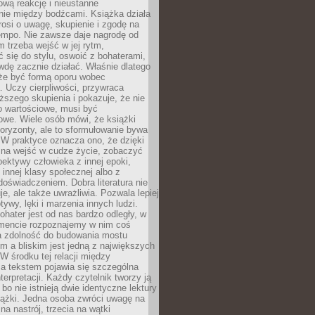
wą reakcję i nieustanne
nie między bodźcami. Książka działa
rosi o uwagę, skupienie i zgodę na
empo. Nie zawsze daje nagrodę od
 trzeba wejść w jej rytm,
 się do stylu, oswoić z bohaterami,
dę zacznie działać. Właśnie dlatego
że być formą oporu wobec
. Uczy cierpliwości, przywraca
ższego skupienia i pokazuje, że nie
o wartościowe, musi być
owe. Wiele osób mówi, że książki
oryzonty, ale to sformułowanie bywa
 W praktyce oznacza ono, że dzięki
żna wejść w cudze życie, zobaczyć
pektywy człowieka z innej epoki,
, innej klasy społecznej albo z
oświadczeniem. Dobra literatura nie
je, ale także uwrażliwia. Pozwala lepiej
ywy, lęki i marzenia innych ludzi.
bohater jest od nas bardzo odległy, w
encie rozpoznajemy w nim coś
a zdolność do budowania mostu
 a bliskim jest jedną z największych
 W środku tej relacji między
a tekstem pojawia się szczególna
terpretacji. Każdy czytelnik tworzy ją
bo nie istnieją dwie identyczne lektury
iążki. Jedna osoba zwróci uwagę na
na nastrój, trzecia na wątki