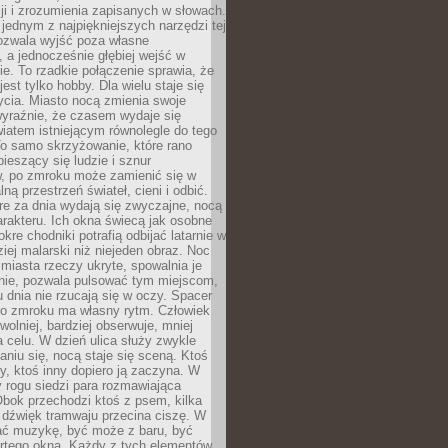
i i zrozumienia zapisanych w słowach.
 jednym z najpiękniejszych narzędzi tej
ozwala wyjść poza własne
, a jednocześnie głębiej wejść w
e. To rzadkie połączenie sprawia, że
jest tylko hobby. Dla wielu staje się
cia. Miasto nocą zmienia swoje
wyraźnie, że czasem wydaje się
iatem istniejącym równolegle do tego
To samo skrzyżowanie, które rano
pieszący się ludzie i sznur
 po zmroku może zamienić się w
lną przestrzeń świateł, cieni i odbić.
re za dnia wydają się zwyczajne, nocą
arakteru. Ich okna świecą jak osobne
okre chodniki potrafią odbijać latarnie w
iej malarski niż niejeden obraz. Noc
iasta rzeczy ukryte, spowalnia je
wnie, pozwala pulsować tym miejscom,
u dnia nie rzucają się w oczy. Spacer
po zmroku ma własny rytm. Człowiek
wolniej, bardziej obserwuje, mniej
a celu. W dzień ulica służy zwykle
niu się, nocą staje się sceną. Ktoś
y, ktoś inny dopiero ją zaczyna. W
y rogu siedzi para rozmawiająca
bok przechodzi ktoś z psem, kilka
 dźwięk tramwaju przecina ciszę. W
hać muzykę, być może z baru, być
rtego okna. Każdy z tych elementów