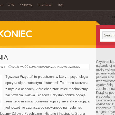
GPW
Koksowy
Tagi
we
Spis Treści
SUB
KONIEC
NIA
Czytanie ksi
najbardziej 
NOWINKI
 2026
MOŻLIWOŚĆ KOMENTOWANIA
ZOSTAŁA WYŁĄCZONA
może wykony
I
BADANIA
jedynie kon
Tęczowa Przystań to przestrzeń, w którym psychologia
papieru albo
rzeczywistoś
spotyka się z osobistymi historiami. To strona tworzona
wyobraźnią,
zupełnie no
z myślą o osobach, które chcą zrozumieć mechanizmy
Książka potr
zachowania. Nazwa Tęczowa Przystań dobrze oddaje
przygodą, n
zależności o
sens tego miejsca, ponieważ kojarzy się z akceptacją, a
wynosząc z 
jednocześnie zaprasza do spokojnego namysłu nad
znaczenia. T
nie jest czy
lecamy Zdrowie Psychiczne i Historie i Inspiracje. Strona