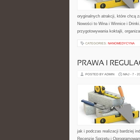
oryginalnych atrakcji, które chc
Nowości to Wina i Winnice i Drink
przygotowywania koktajli, organi
CATEGORIES:
NANOMEDYCYNA
PRAWA I REGULA
POSTED BY ADMIN
MAJ - 7 - 2
jak i podczas realizacji bardziej 
Recenzje Sprzętu i Oprogramowani