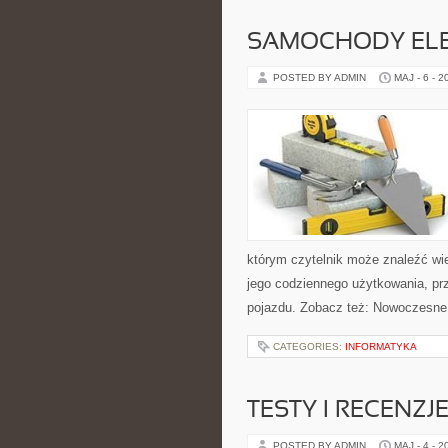
SAMOCHODY ELE
POSTED BY ADMIN
MAJ - 6 - 2
którym czytelnik może znaleźć wi
jego codziennego użytkowania, pr
pojazdu. Zobacz też: Nowoczesne 
CATEGORIES:
INFORMATYKA
TESTY I RECENZJ
POSTED BY ADMIN
MAJ - 4 - 2