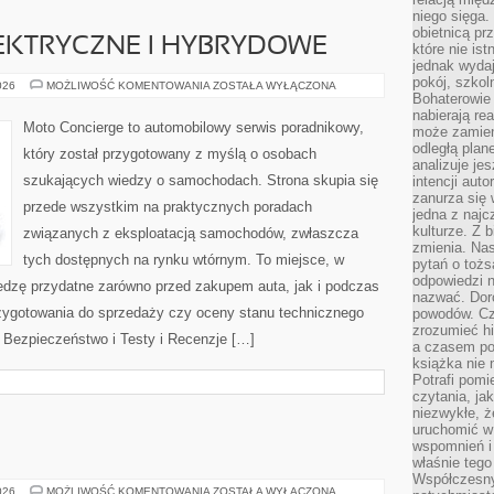
niego sięga.
obietnicą pr
KTRYCZNE I HYBRYDOWE
które nie is
jednak wydaj
pokój, szkol
SAMOCHODY
026
MOŻLIWOŚĆ KOMENTOWANIA
ZOSTAŁA WYŁĄCZONA
ELEKTRYCZNE
Bohaterowie 
I
nabierają re
HYBRYDOWE
Moto Concierge to automobilowy serwis poradnikowy,
może zamien
odległą plan
który został przygotowany z myślą o osobach
analizuje jes
szukających wiedzy o samochodach. Strona skupia się
intencji auto
zanurza się
przede wszystkim na praktycznych poradach
jedna z naj
kulturze. Z 
związanych z eksploatacją samochodów, zwłaszcza
zmienia. Nas
tych dostępnych na rynku wtórnym. To miejsce, w
pytań o tożs
odpowiedzi n
edzę przydatne zarówno przed zakupem auta, jak i podczas
nazwać. Doro
zygotowania do sprzedaży czy oceny stanu technicznego
powodów. C
zrozumieć hi
Bezpieczeństwo i Testy i Recenzje […]
a czasem po 
książka nie 
Potrafi pomi
czytania, ja
niezwykłe, ż
uruchomić w 
wspomnień i
E
właśnie tego
Współczesny
TESTY
026
MOŻLIWOŚĆ KOMENTOWANIA
ZOSTAŁA WYŁĄCZONA