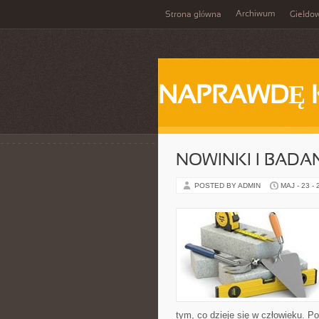
Archiwum
Strona główna
Giełdo
NAPRAWDĘ 
NOWINKI I BADA
POSTED BY ADMIN
MAJ - 23 -
tym, co dzieje się w człowieku. Po