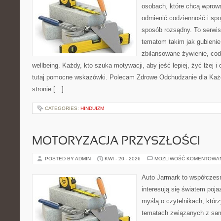
osobach, które chcą wprow
odmienić codzienność i spo
sposób rozsądny. To serwi
tematom takim jak gubieni
zbilansowane żywienie, cod
wellbeing. Każdy, kto szuka motywacji, aby jeść lepiej, żyć lżej i 
tutaj pomocne wskazówki. Polecam Zdrowe Odchudzanie dla Każd
stronie […]
CATEGORIES:
HINDUIZM
MOTORYZACJA PRZYSZŁOŚCI
POSTED BY ADMIN
KWI - 20 - 2026
MOŻLIWOŚĆ KOMENTOWA
Auto Jarmark to współczesn
interesują się światem poj
myślą o czytelnikach, któr
tematach związanych z sam