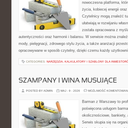
nowoczesna platforma, któr
życia, kobiecej energii or
Czytelnicy mogą znaleźć tut
ułatwiają w rozwijaniu włas
została opracowana z myślą
autentyczności oraz harmonii i balansu. W serwisie można znaleź
mody, pielęgnacji, zdrowego stylu życia, a także aranżacji przestr
opracowywane w sposób czytelny, dzięki czemu każdy użytkowni
CATEGORIES:
NARZĘDZIA, KALKULATORY I SZABLONY DLA INWESTOR
SZAMPANY I WINA MUSUJĄCE
POSTED BY ADMIN
MAJ - 9 - 2026
MOŻLIWOŚĆ KOMENTOWAN
Barman z Warszawy to profe
poświęcona usługom barma
okolicznościowe, bankiety, 
Serwis skupia się na organi