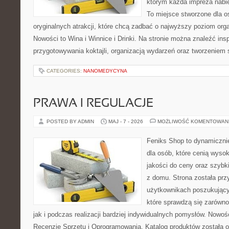
którym każda impreza nabie
To miejsce stworzone dla 
oryginalnych atrakcji, które chcą zadbać o najwyższy poziom or
Nowości to Wina i Winnice i Drinki. Na stronie można znaleźć ins
przygotowywania koktajli, organizacją wydarzeń oraz tworzeniem
CATEGORIES:
NANOMEDYCYNA
PRAWA I REGULACJE
POSTED BY ADMIN
MAJ - 7 - 2026
MOŻLIWOŚĆ KOMENTOWAN
Feniks Shop to dynamicznie
dla osób, które cenią wyso
jakości do ceny oraz szyb
z domu. Strona została pr
użytkownikach poszukujący
które sprawdzą się zarówno
jak i podczas realizacji bardziej indywidualnych pomysłów. Nowośc
Recenzje Sprzętu i Oprogramowania. Katalog produktów została 