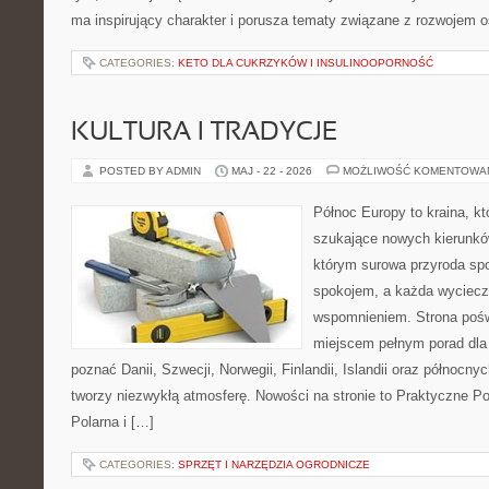
ma inspirujący charakter i porusza tematy związane z rozwojem 
CATEGORIES:
KETO DLA CUKRZYKÓW I INSULINOOPORNOŚĆ
KULTURA I TRADYCJE
POSTED BY ADMIN
MAJ - 22 - 2026
MOŻLIWOŚĆ KOMENTOWA
Północ Europy to kraina, k
szukające nowych kierunkó
którym surowa przyroda sp
spokojem, a każda wyciecz
wspomnieniem. Strona pośw
miejscem pełnym porad dla 
poznać Danii, Szwecji, Norwegii, Finlandii, Islandii oraz północny
tworzy niezwykłą atmosferę. Nowości na stronie to Praktyczne Po
Polarna i […]
CATEGORIES:
SPRZĘT I NARZĘDZIA OGRODNICZE