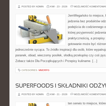
POSTED BY ADMIN
KWI - 23 - 2026
MOŻLIWOŚĆ KOMENTOWA
JemWegańsko to miejsce, kt
jedzenia bez produktów od
podejścia do codziennego o
której przyjemność jedzenia
praktycznością, a przepisy 
gotowanie może być różnor
jednocześnie sycąca. To źródło inspiracji dla osób, które wypatr
poranek, obiad, wieczorny posiłek, słodką przekąskę czy coś py
Zobacz także Dla Początkujących i Przepisy kulinarne. […]
CATEGORIES:
MMORPG
SUPERFOODS I SKŁADNIKI ODŻ
POSTED BY ADMIN
KWI - 21 - 2026
MOŻLIWOŚĆ KOMENTOWA
ten serwis to miejsce, któr