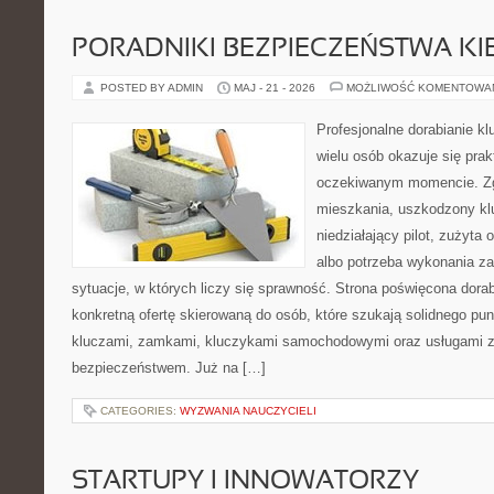
PORADNIKI BEZPIECZEŃSTWA K
POSTED BY ADMIN
MAJ - 21 - 2026
MOŻLIWOŚĆ KOMENTOWA
Profesjonalne dorabianie kl
wielu osób okazuje się pra
oczekiwanym momencie. Zg
mieszkania, uszkodzony k
niedziałający pilot, zużyt
albo potrzeba wykonania z
sytuacje, w których liczy się sprawność. Strona poświęcona dorab
konkretną ofertę skierowaną do osób, które szukają solidnego pu
kluczami, zamkami, kluczykami samochodowymi oraz usługami 
bezpieczeństwem. Już na […]
CATEGORIES:
WYZWANIA NAUCZYCIELI
STARTUPY I INNOWATORZY