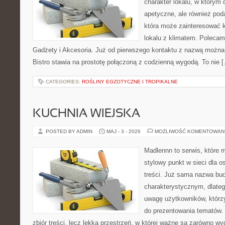
charakter lokalu, w którym 
apetyczne, ale również pod
która może zainteresować k
lokalu z klimatem. Polecam
Gadżety i Akcesoria. Już od pierwszego kontaktu z nazwą można 
Bistro stawia na prostotę połączoną z codzienną wygodą. To nie 
CATEGORIES:
ROŚLINY EGZOTYCZNE I TROPIKALNE
KUCHNIA WIEJSKA
POSTED BY ADMIN
MAJ - 3 - 2026
MOŻLIWOŚĆ KOMENTOWAN
Madlennn to serwis, które 
stylowy punkt w sieci dla 
treści. Już sama nazwa bu
charakterystycznym, dlate
uwagę użytkowników, którzy
do prezentowania tematów. 
zbiór treści, lecz lekka przestrzeń, w której ważne są zarówno wy