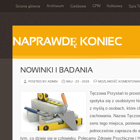
Archiwum
GPW
Koksowy
Strona główna
Giełdowe
Spis T
NAPRAWDĘ KONIEC
NOWINKI I BADANIA
POSTED BY ADMIN
MAJ - 23 - 2026
MOŻLIWOŚĆ KOMENTOWA
Tęczowa Przystań to przest
spotyka się z osobistymi hi
z myślą o osobach, które 
zachowania. Nazwa Tęczow
sens tego miejsca, poniewa
jednocześnie zaprasza do 
tym, co dzieje się w człowieku. Polecamy Zdrowie Psychiczne i His