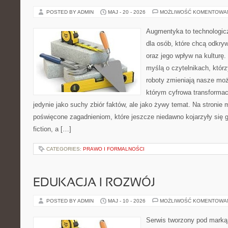
POSTED BY ADMIN
MAJ - 20 - 2026
MOŻLIWOŚĆ KOMENTOWA
Augmentyka to technologicz
dla osób, które chcą odkry
oraz jego wpływ na kulturę.
myślą o czytelnikach, którzy
roboty zmieniają nasze moż
którym cyfrowa transformac
jedynie jako suchy zbiór faktów, ale jako żywy temat. Na stronie
poświęcone zagadnieniom, które jeszcze niedawno kojarzyły się gł
fiction, a […]
CATEGORIES:
PRAWO I FORMALNOŚCI
EDUKACJA I ROZWÓJ
POSTED BY ADMIN
MAJ - 10 - 2026
MOŻLIWOŚĆ KOMENTOWA
Serwis tworzony pod marką