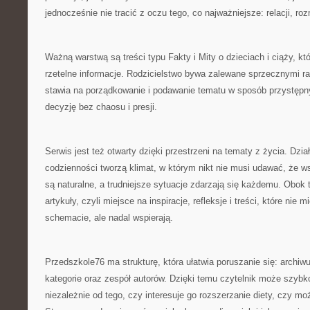
jednocześnie nie tracić z oczu tego, co najważniejsze: relacji, r
Ważną warstwą są treści typu Fakty i Mity o dzieciach i ciąży, kt
rzetelne informacje. Rodzicielstwo bywa zalewane sprzecznymi r
stawia na porządkowanie i podawanie tematu w sposób przystępny.
decyzję bez chaosu i presji.
Serwis jest też otwarty dzięki przestrzeni na tematy z życia. Dzia
codzienności tworzą klimat, w którym nikt nie musi udawać, że ws
są naturalne, a trudniejsze sytuacje zdarzają się każdemu. Obok t
artykuły, czyli miejsce na inspiracje, refleksje i treści, które nie
schemacie, ale nadal wspierają.
Przedszkole76 ma strukturę, która ułatwia poruszanie się: archiw
kategorie oraz zespół autorów. Dzięki temu czytelnik może szybk
niezależnie od tego, czy interesuje go rozszerzanie diety, czy m