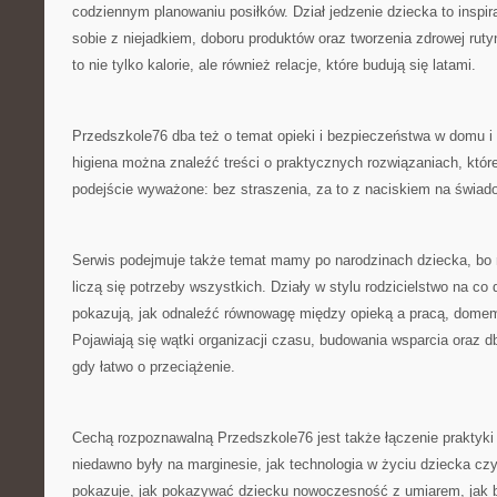
codziennym planowaniu posiłków. Dział jedzenie dziecka to inspir
sobie z niejadkiem, doboru produktów oraz tworzenia zdrowej ruty
to nie tylko kalorie, ale również relacje, które budują się latami.
Przedszkole76 dba też o temat opieki i bezpieczeństwa w domu i 
higiena można znaleźć treści o praktycznych rozwiązaniach, któr
podejście wyważone: bez straszenia, za to z naciskiem na świa
Serwis podejmuje także temat mamy po narodzinach dziecka, bo 
liczą się potrzeby wszystkich. Działy w stylu rodzicielstwo na c
pokazują, jak odnaleźć równowagę między opieką a pracą, domem
Pojawiają się wątki organizacji czasu, budowania wsparcia oraz d
gdy łatwo o przeciążenie.
Cechą rozpoznawalną Przedszkole76 jest także łączenie praktyki
niedawno były na marginesie, jak technologia w życiu dziecka cz
pokazuje, jak pokazywać dziecku nowoczesność z umiarem, jak 