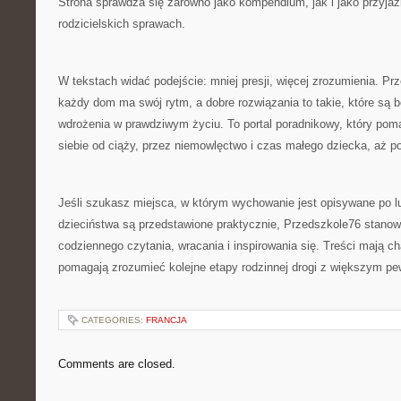
Strona sprawdza się zarówno jako kompendium, jak i jako przyja
rodzicielskich sprawach.
W tekstach widać podejście: mniej presji, więcej zrozumienia. P
każdy dom ma swój rytm, a dobre rozwiązania to takie, które są 
wdrożenia w prawdziwym życiu. To portal poradnikowy, który p
siebie od ciąży, przez niemowlęctwo i czas małego dziecka, aż p
Jeśli szukasz miejsca, w którym wychowanie jest opisywane po lu
dzieciństwa są przedstawione praktycznie, Przedszkole76 stanowi
codziennego czytania, wracania i inspirowania się. Treści mają ch
pomagają zrozumieć kolejne etapy rodzinnej drogi z większym pe
CATEGORIES:
FRANCJA
Comments are closed.