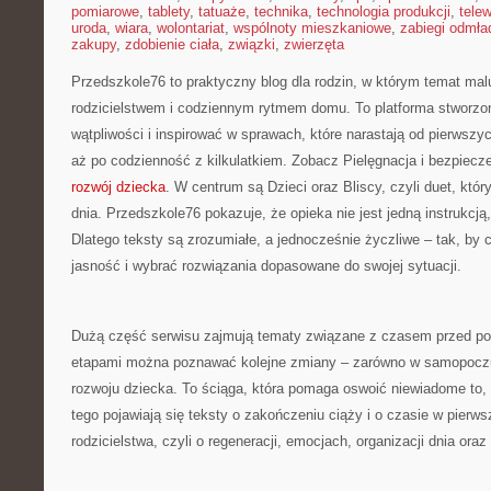
pomiarowe
,
tablety
,
tatuaże
,
technika
,
technologia produkcji
,
telew
uroda
,
wiara
,
wolontariat
,
wspólnoty mieszkaniowe
,
zabiegi odmła
zakupy
,
zdobienie ciała
,
związki
,
zwierzęta
Przedszkole76 to praktyczny blog dla rodzin, w którym temat mal
rodzicielstwem i codziennym rytmem domu. To platforma stworzon
wątpliwości i inspirować w sprawach, które narastają od pierwszy
aż po codzienność z kilkulatkiem. Zobacz Pielęgnacja i bezpiecz
rozwój dziecka
. W centrum są Dzieci oraz Bliscy, czyli duet, któr
dnia. Przedszkole76 pokazuje, że opieka nie jest jedną instrukcją
Dlatego teksty są zrozumiałe, a jednocześnie życzliwe – tak, by 
jasność i wybrać rozwiązania dopasowane do swojej sytuacji.
Dużą część serwisu zajmują tematy związane z czasem przed po
etapami można poznawać kolejne zmiany – zarówno w samopoczuc
rozwoju dziecka. To ściąga, która pomaga oswoić niewiadome to,
tego pojawiają się teksty o zakończeniu ciąży i o czasie w pierw
rodzicielstwa, czyli o regeneracji, emocjach, organizacji dnia oraz