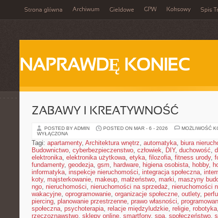
Archiwum
GPW
Koksowy
Strona główna
Giełdowe
Spis T
NAPRAWDĘ KONIEC
ZABAWY I KREATYWNOŚĆ
POSTED BY ADMIN
POSTED ON MAR - 6 - 2026
MOŻLIWOŚĆ 
WYŁĄCZONA
Tagi:
apartamenty
,
Architektura wnętrz
,
automatyka
,
biura nieruc
Budownictwo
,
cyberbezpieczenstwo
,
człowiek
,
DIY
,
duchowość
,
d
elektronika
,
elektronika użytkowa
,
etyka
,
filozofia
,
fitness urody
,
f
fundamenty
,
geodezja
,
gsm
,
hardware
,
higiena osobista
,
hobby
,
h
informatyka
,
inspekcje nieruchomości
,
integracja społeczna
,
inter
koty
,
majsterkowanie
,
makeup
,
małżeństwo
,
marki
,
maszyny bud
ngo
,
nieruchomości
,
nieruchomości na sprzedaż
,
nieruchomości 
wakacyjne
,
oprogramowanie
,
organizacje społeczne
,
outlety
,
perf
piercing
,
planowanie przestrzenne
,
prawo własności
,
programowan
społeczna
,
psychoterapia
,
relacje międzyludzkie
,
religie
,
robotyka
rzeczoznawstwo
,
sklepy online
,
smartfony
,
spa
,
społeczeństwo
,
s