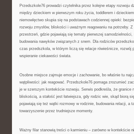
Przedszkole76 prowadzi czytelnika przez kolejne etapy rozwoju d
między dzieckiem w pierwszym roku życia, toddlerem i dzieckiem 
niemowlęctwo skupia się na podstawach codziennej opieki: bezpie
rozwoju zmysłów, bliskości i uważnym reagowaniu na potrzeby. Z 
przestrzeń, gdzie pojawiają się tematy pierwszej samodzielności,
budowania nawyków związanych z snem. Dla rodziców przedszko
czas przedszkola, w którym liczą się relacje rówieśnicze, rozwój 
wspieranie ciekawości świata.
Osobne miejsce zajmuje emocje i zachowanie, bo właśnie tu najcz
wątpliwości: jak reagować. Przedszkole76 pomaga zrozumieć zac
je w szerszym kontekście rozwoju. Serwis podkreśla, że granice 
bliskością, a stałość jest łatwiejsza, gdy rodzic wie, skąd biorą 
pojawiają się też wątki rozmowy w rodzinie, budowania relacji, a
towarzyszenie przez trudniejsze momenty.
Ważny filar stanowią treści o karmieniu – zarówno w kontekście n