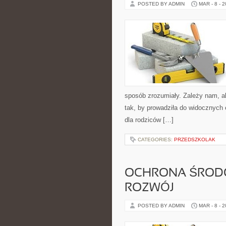
POSTED BY ADMIN
MAR - 8 - 
sposób zrozumiały. Zależy nam, ab
tak, by prowadziła do widocznych 
dla rodziców […]
CATEGORIES:
PRZEDSZKOLAK
OCHRONA ŚROD
ROZWÓJ
POSTED BY ADMIN
MAR - 8 - 