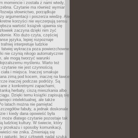
m momencie i została z nami wtedy,
trzebna. Czytanie ma również wymiar
Rozwija słownictwo, porządkuje
zy argumentacji i poszerza wiedzę. Ale
kretne korzyści nie wyczerpują sensu
głębsza wartość książek ujawnia się
złowiek zaczyna dzięki nim żyć
adomie. Kto dużo czyta, częściej
nse języka, lepiej rozpoznaje
trafniej interpretuje ludzkie
i łatwiej wykracza poza powierzchowne
ki nie czynią nikogo automatycznie
, ale mogą tworzyć warunki
dojrzalszemu myśleniu. Warto też
 czytanie nie jest czynnością
ciała i miejsca. Inaczej smakuje
tana zimą pod kocem, inaczej na ławce
zcze inaczej podczas podróży. Są
ązane z konkretnymi zapachami,
liżanką herbaty, ciszą mieszkania albo
iągu. Dzięki temu książki zapisują się
amięci intelektualnej, ale także
Po latach można nie pamiętać
zczegółów fabuły, a jednak doskonale
zie i kiedy dana opowieść była
 może dlatego czytanie pozostaje tak
ą ludzkiej kultury. W świecie, który
y przekazu i sposoby komunikacji,
wieści nie znika. Zmieniają się
e i gatunki, lecz człowiek nadal szuka