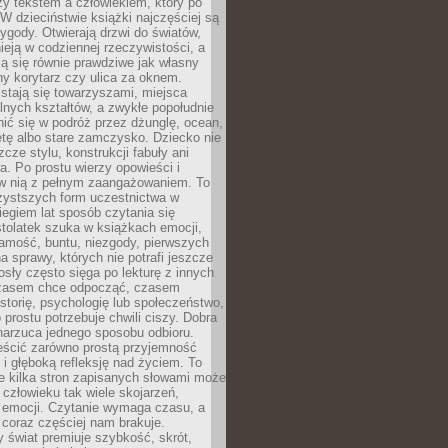
zy tekstem a człowiekiem, który po
 W dzieciństwie książki najczęściej są
zygody. Otwierają drzwi do światów,
tnieją w codziennej rzeczywistości, a
ą się równie prawdziwe jak własny
ny korytarz czy ulica za oknem.
stają się towarzyszami, miejsca
alnych kształtów, a zwykłe popołudnie
ić się w podróż przez dżunglę, ocean,
etę albo stare zamczysko. Dziecko nie
zcze stylu, konstrukcji fabuły ani
ra. Po prostu wierzy opowieści i
 w nią z pełnym zaangażowaniem. To
czystszych form uczestnictwa w
biegiem lat sposób czytania się
tolatek szuka w książkach emocji,
amość, buntu, niezgody, pierwszych
a sprawy, których nie potrafi jeszcze
sły często sięga po lekturę z innych
zasem chce odpocząć, czasem
storię, psychologię lub społeczeństwo,
prostu potrzebuje chwili ciszy. Dobra
narzuca jednego sposobu odbioru.
eścić zarówno prostą przyjemność
k i głęboką refleksję nad życiem. To
e kilka stron zapisanych słowami może
człowieku tak wiele skojarzeń,
 emocji. Czytanie wymaga czasu, a
 coraz częściej nam brakuje.
 świat premiuje szybkość, skrót,