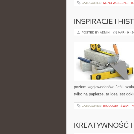
CATEGORIES:
MENU WESELNE I T
INSPIRACJE I HI
POSTED BY ADMIN
MAR - 9 - 
poziom węglowodanów. Jeśli szukas
tylko na papierze, ta idea jest dok
CATEGORIES:
BIOLOGIA I ŚWIAT 
KREATYWNOŚĆ I