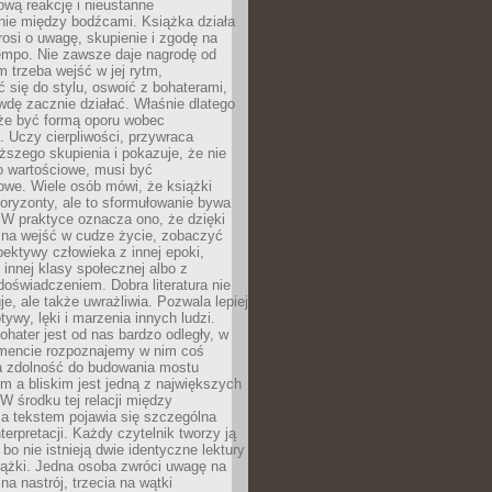
wą reakcję i nieustanne
nie między bodźcami. Książka działa
rosi o uwagę, skupienie i zgodę na
empo. Nie zawsze daje nagrodę od
 trzeba wejść w jej rytm,
 się do stylu, oswoić z bohaterami,
dę zacznie działać. Właśnie dlatego
że być formą oporu wobec
. Uczy cierpliwości, przywraca
ższego skupienia i pokazuje, że nie
o wartościowe, musi być
owe. Wiele osób mówi, że książki
oryzonty, ale to sformułowanie bywa
 W praktyce oznacza ono, że dzięki
żna wejść w cudze życie, zobaczyć
pektywy człowieka z innej epoki,
, innej klasy społecznej albo z
oświadczeniem. Dobra literatura nie
je, ale także uwrażliwia. Pozwala lepiej
ywy, lęki i marzenia innych ludzi.
bohater jest od nas bardzo odległy, w
encie rozpoznajemy w nim coś
a zdolność do budowania mostu
 a bliskim jest jedną z największych
 W środku tej relacji między
a tekstem pojawia się szczególna
terpretacji. Każdy czytelnik tworzy ją
bo nie istnieją dwie identyczne lektury
iążki. Jedna osoba zwróci uwagę na
na nastrój, trzecia na wątki