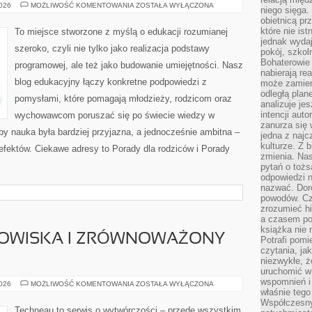
KREATYWNOŚĆ
2026
MOŻLIWOŚĆ KOMENTOWANIA
ZOSTAŁA WYŁĄCZONA
niego sięga.
I
obietnicą pr
ZABAWA
które nie is
To miejsce stworzone z myślą o edukacji rozumianej
jednak wydaj
szeroko, czyli nie tylko jako realizacja podstawy
pokój, szkol
Bohaterowie 
programowej, ale też jako budowanie umiejętności. Nasz
nabierają re
blog edukacyjny łączy konkretne podpowiedzi z
może zamien
odległą plan
pomysłami, które pomagają młodzieży, rodzicom oraz
analizuje jes
intencji auto
wychowawcom poruszać się po świecie wiedzy w
zanurza się
y nauka była bardziej przyjazna, a jednocześnie ambitna –
jedna z naj
kulturze. Z 
efektów. Ciekawe adresy to Porady dla rodziców i Porady
zmienia. Nas
pytań o tożs
odpowiedzi n
nazwać. Doro
powodów. C
zrozumieć hi
a czasem po 
książka nie 
OWISKA I ZRÓWNOWAŻONY
Potrafi pomi
czytania, ja
niezwykłe, ż
uruchomić w 
wspomnień i
OCHRONA
2026
MOŻLIWOŚĆ KOMENTOWANIA
ZOSTAŁA WYŁĄCZONA
ŚRODOWISKA
właśnie tego
I
Współczesny
ZRÓWNOWAŻONY
Techneau to serwis o wytwórczości – przede wszystkim