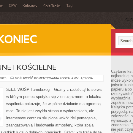
GPW
Koksowy
Tagi
we
Spis Treści
SUB
KONIEC
JNE I KOŚCIELNE
Czytanie ksi
najbardziej 
FUNDACJE
 2026
MOŻLIWOŚĆ KOMENTOWANIA
ZOSTAŁA WYŁĄCZONA
może wykony
RELIGIJNE
jedynie kon
I
KOŚCIELNE
papieru albo
Sztab WOŚP Tarnobrzeg – Gramy z radością! to serwis,
rzeczywistoś
w którym pomoc spotyka się z entuzjazmem, a lokalna
wyobraźnią,
zupełnie no
wspólnota pokazuje, że wspólne działanie ma ogromną
Książka potr
moc. To nie jest zwykła strona o wydarzeniach, ale
przygodą, n
zależności o
internetowe centrum skupione wokół idei pomagania,
wynosząc z 
znaczenia. T
zaangażowania i budowania atmosfery, która spaja
nie jest czy
stkich ludzi o dobrych intencjach. Każdy, kto trafia do tej