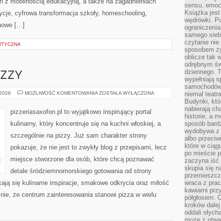
h z mobilnością edukacyjną, a także na zagadnieniach
sensu, emocj
Książka jest
adycje, cyfrowa transformacja szkoły, homeschooling,
wędrówki. P
nowe […]
ograniczenia
samego siebi
czytanie nie 
ITYCZNA
sposobem ży
oblicze tak 
odrębnym św
dziennego. 
IZZY
wypełniają s
samochodów,
FAKTY
 2026
MOŻLIWOŚĆ KOMENTOWANIA
ZOSTAŁA WYŁĄCZONA
niemal teatra
I
Budynki, któ
MITY
nabierają ch
O
pizzeriasaxofon.pl to wyjątkowo inspirujący portal
PIZZY
historie, a m
kulinarny, który koncentruje się na kuchni włoskiej, a
sposób bardz
wydobywa z m
szczególnie na pizzy. Już sam charakter strony
albo przeci
które w ciąg
pokazuje, że nie jest to zwykły blog z przepisami, lecz
po mieście 
miejsce stworzone dla osób, które chcą poznawać
zaczyna iść 
skupia się n
detale śródziemnomorskiego gotowania od strony
przemieszcza
ykają się kulinarne inspiracje, smakowe odkrycia oraz miłość
wraca z prac
kawiarni prz
źnie, że centrum zainteresowania stanowi pizza w wielu
półgłosem. O
kroków dalej
oddali słyc
może z otwa