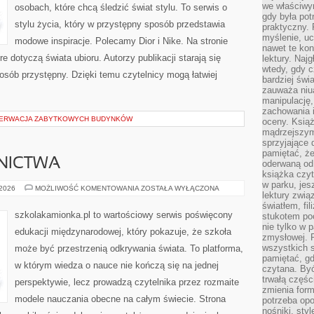
we właściwy
osobach, które chcą śledzić świat stylu. To serwis o
gdy była po
stylu życia, który w przystępny sposób przedstawia
praktyczny. 
myślenie, uc
modowe inspiracje. Polecamy Dior i Nike. Na stronie
nawet te kon
e dotyczą świata ubioru. Autorzy publikacji starają się
lektury. Naj
wtedy, gdy c
osób przystępny. Dzięki temu czytelnicy mogą łatwiej
bardziej świ
zauważa niua
manipulację, 
zachowania 
SERWACJA ZABYTKOWYCH BUDYNKÓW
oceny. Książ
mądrzejszym
sprzyjające 
pamiętać, że
NICTWA
oderwaną od 
książka czy
w parku, jes
HISTORIA
 2026
MOŻLIWOŚĆ KOMENTOWANIA
ZOSTAŁA WYŁĄCZONA
lektury zwi
SZKOLNICTWA
światłem, fi
szkolakamionka.pl to wartościowy serwis poświęcony
stukotem poc
nie tylko w p
edukacji międzynarodowej, który pokazuje, że szkoła
zmysłowej. 
wszystkich s
może być przestrzenią odkrywania świata. To platforma,
pamiętać, gd
w którym wiedza o nauce nie kończą się na jednej
czytana. Być
trwałą części
perspektywie, lecz prowadzą czytelnika przez rozmaite
zmienia form
modele nauczania obecne na całym świecie. Strona
potrzeba opo
nośniki, styl