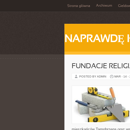
Archiwum
Strona główna
Giełdo
NAPRAWDĘ 
FUNDACJE RELIGI
POSTED BY ADMIN
MAR - 14 -
mieszkańców Tarnobrzega oraz wszy