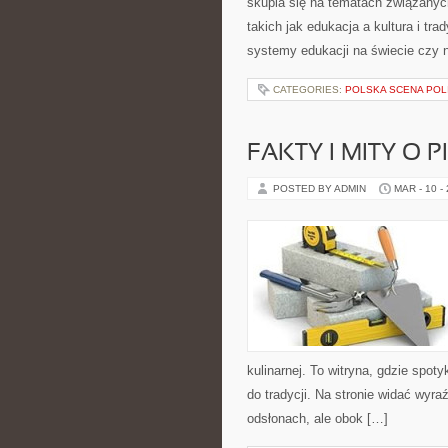
skupia się na tematach związanyc
takich jak edukacja a kultura i tr
systemy edukacji na świecie czy 
CATEGORIES:
POLSKA SCENA POL
FAKTY I MITY O P
POSTED BY ADMIN
MAR - 10 -
kulinarnej. To witryna, gdzie spot
do tradycji. Na stronie widać wyra
odsłonach, ale obok […]