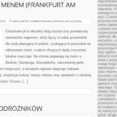
natychmiasto
 MENEM (FRANKFURT AM
przeskakiwa
odwrotnie. P
wolniejsze t
razu. Czasem
przyzwyczaić
FRANKFURT
 2026
MOŻLIWOŚĆ KOMENTOWANIA
ZOSTAŁA WYŁĄCZONA
NAD
zanim napraw
MENEM
czytanie mo
(FRANKFURT
Edusimare.pl to aktualny blog turystyczny poświęcony
rozproszenia
AM
MAIN)
zdolność dłu
niemieckim regionom, który łączy w sobie przewodnik
wszystko, c
dla osób planujących podróż, szukających pomysłów na
natychmiast
poszerzają h
odkrywanie miast, a także chcących lepiej zrozumieć
zbyt ogólne.
lekturze mo
lokalne zwyczaje. Na stronie pojawiają się treści o
świat z pers
Berlinie, Hamburgu, Düsseldorfie, saksońskiej perle,
innego kraju
odmiennym d
ych miejscach, a tematyka wpisów obejmuje ciekawe
tylko informu
ę, instytucje kultury, tereny zielone oraz opowieści o lokalnej
rozumieć mot
Nawet jeśli 
ochum i Essen. […]
pewnym mom
własnego. T
między obcym
sił czytania.
człowiekiem 
przestrzeń in
po swojemu, 
PODRÓŻNIKÓW
tej samej ks
język, druga 