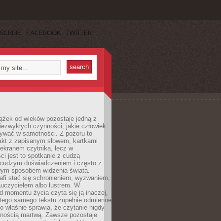
SCRIBE
FACEBOOK
TWITTER
ążek od wieków pozostaje jedną z
niezwykłych czynności, jakie człowiek
wać w samotności. Z pozoru to
takt z zapisanym słowem, kartkami
 ekranem czytnika, lecz w
ci jest to spotkanie z cudzą
 cudzym doświadczeniem i często z
wym sposobem widzenia świata.
afi stać się schronieniem, wyzwaniem,
auczycielem albo lustrem. W
d momentu życia czyta się ją inaczej,
tego samego tekstu zupełnie odmienne
o właśnie sprawia, że czytanie nigdy
nnością martwą. Zawsze pozostaje