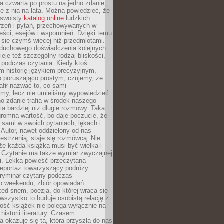
, a czwarta po prostu na jedno zdanie,
ie z nią na lata. Można powiedzieć, że
o swoisty
katalog online
ludzkich
rzeń i pytań, przechowywanych w
eści, esejów i wspomnień. Dzięki temu
ą się czymś więcej niż przedmiotami.
duchowego doświadczenia kolejnych
nieje też szczególny rodzaj bliskości,
ię podczas czytania. Kiedy ktoś
m historię językiem precyzyjnym,
o poruszająco prostym, czujemy, że
rafił nazwać to, co sami
my, lecz nie umieliśmy wypowiedzieć.
o zdanie trafia w środek naszego
a bardziej niż długie rozmowy. Taka
romną wartość, bo daje poczucie, że
 sami w swoich pytaniach, lękach i
Autor, nawet oddzielony od nas
estrzenią, staje się rozmówcą. Nie
że każda książka musi być wielka i
 Czytanie ma także wymiar zwyczajnej
i. Lekka powieść przeczytana
reportaż towarzyszący podróży
kryminał czytany podczas
 weekendu, zbiór opowiadań
zed snem, poezja, do której wraca się
, wszystko to buduje osobistą relację z
tość książek nie polega wyłącznie na
historii literatury. Czasem
a okazuje się ta, która przyszła do nas