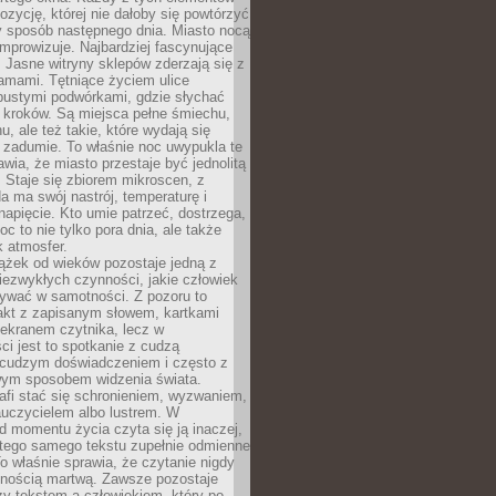
zycję, której nie dałoby się powtórzyć
y sposób następnego dnia. Miasto nocą
improwizuje. Najbardziej fascynujące
. Jasne witryny sklepów zderzają się z
amami. Tętniące życiem ulice
pustymi podwórkami, gdzie słychać
 kroków. Są miejsca pełne śmiechu,
hu, ale też takie, które wydają się
 zadumie. To właśnie noc uwypukla te
awia, że miasto przestaje być jednolitą
. Staje się zbiorem mikroscen, z
a ma swój nastrój, temperaturę i
apięcie. Kto umie patrzeć, dostrzega,
oc to nie tylko pora dnia, ale także
 atmosfer.
ążek od wieków pozostaje jedną z
niezwykłych czynności, jakie człowiek
wać w samotności. Z pozoru to
takt z zapisanym słowem, kartkami
 ekranem czytnika, lecz w
ci jest to spotkanie z cudzą
 cudzym doświadczeniem i często z
wym sposobem widzenia świata.
afi stać się schronieniem, wyzwaniem,
auczycielem albo lustrem. W
d momentu życia czyta się ją inaczej,
tego samego tekstu zupełnie odmienne
o właśnie sprawia, że czytanie nigdy
nnością martwą. Zawsze pozostaje
zy tekstem a człowiekiem, który po