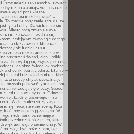
i i zrozumienia zapisanych w słowach.
 jednym z najpiękniejszych narzędzi tej
ozwala wyjść poza własne
, a jednocześnie głębiej wejść w
e. To rzadkie połączenie sprawia, że
jest tylko hobby. Dla wielu staje się
cia. Miasto nocą zmienia swoje
wyraźnie, że czasem wydaje się
iatem istniejącym równolegle do tego
To samo skrzyżowanie, które rano
pieszący się ludzie i sznur
 po zmroku może zamienić się w
lną przestrzeń świateł, cieni i odbić.
re za dnia wydają się zwyczajne, nocą
arakteru. Ich okna świecą jak osobne
okre chodniki potrafią odbijać latarnie w
iej malarski niż niejeden obraz. Noc
iasta rzeczy ukryte, spowalnia je
wnie, pozwala pulsować tym miejscom,
u dnia nie rzucają się w oczy. Spacer
po zmroku ma własny rytm. Człowiek
wolniej, bardziej obserwuje, mniej
a celu. W dzień ulica służy zwykle
niu się, nocą staje się sceną. Ktoś
y, ktoś inny dopiero ją zaczyna. W
y rogu siedzi para rozmawiająca
bok przechodzi ktoś z psem, kilka
 dźwięk tramwaju przecina ciszę. W
hać muzykę, być może z baru, być
rtego okna. Każdy z tych elementów