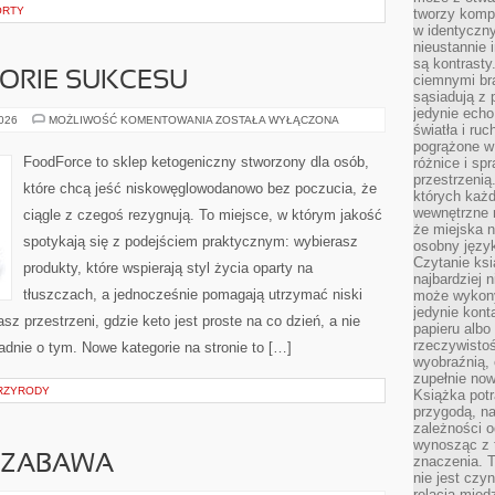
ORTY
tworzy kompo
w identyczn
nieustannie 
są kontrasty
STORIE SUKCESU
ciemnymi br
sąsiadują z 
jedynie echo
INSPIRACJE
2026
MOŻLIWOŚĆ KOMENTOWANIA
ZOSTAŁA WYŁĄCZONA
światła i ruc
I
HISTORIE
pogrążone w
SUKCESU
FoodForce to sklep ketogeniczny stworzony dla osób,
różnice i spr
przestrzenią
które chcą jeść niskowęglowodanowo bez poczucia, że
których każd
wewnętrzne n
ciągle z czegoś rezygnują. To miejsce, w którym jakość
że miejska n
spotykają się z podejściem praktycznym: wybierasz
osobny język
Czytanie ksi
produkty, które wspierają styl życia oparty na
najbardziej 
tłuszczach, a jednocześnie pomagają utrzymać niski
może wykony
jedynie kon
z przestrzeni, gdzie keto jest proste na co dzień, a nie
papieru albo
rzeczywistoś
ładnie o tym. Nowe kategorie na stronie to […]
wyobraźnią,
zupełnie no
PRZYRODY
Książka potr
przygodą, n
zależności o
wynosząc z 
 ZABAWA
znaczenia. T
nie jest czy
relacją międ