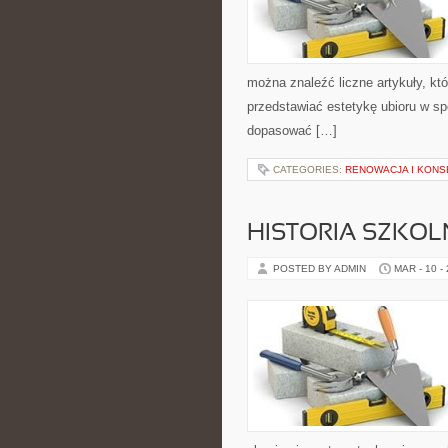
można znaleźć liczne artykuły, któr
przedstawiać estetykę ubioru w sp
dopasować […]
CATEGORIES:
RENOWACJA I KON
HISTORIA SZKOL
POSTED BY ADMIN
MAR - 10 -