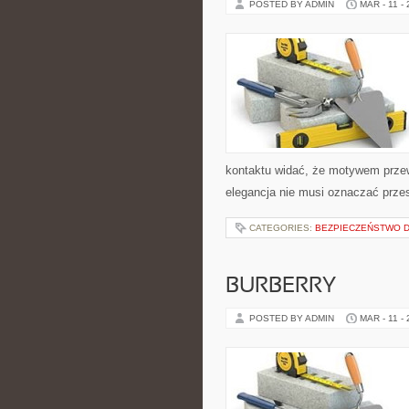
POSTED BY ADMIN
MAR - 11 -
kontaktu widać, że motywem przewo
elegancja nie musi oznaczać przes
CATEGORIES:
BEZPIECZEŃSTWO 
BURBERRY
POSTED BY ADMIN
MAR - 11 -