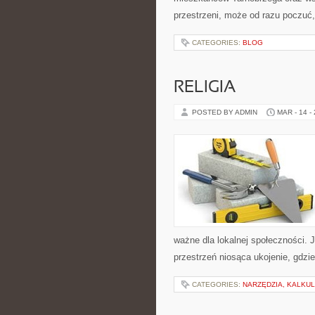
przestrzeni, może od razu poczuć, 
CATEGORIES:
BLOG
RELIGIA
POSTED BY ADMIN
MAR - 14 -
ważne dla lokalnej społeczności. 
przestrzeń niosąca ukojenie, gdzi
CATEGORIES:
NARZĘDZIA, KALKU