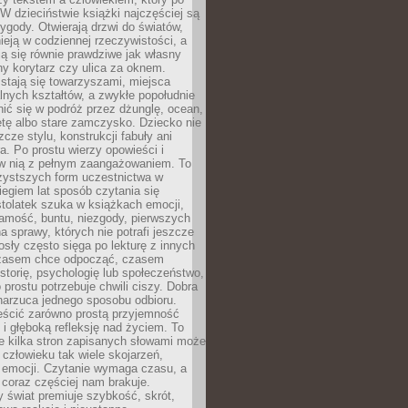
 W dzieciństwie książki najczęściej są
zygody. Otwierają drzwi do światów,
tnieją w codziennej rzeczywistości, a
ą się równie prawdziwe jak własny
ny korytarz czy ulica za oknem.
stają się towarzyszami, miejsca
alnych kształtów, a zwykłe popołudnie
ić się w podróż przez dżunglę, ocean,
etę albo stare zamczysko. Dziecko nie
zcze stylu, konstrukcji fabuły ani
ra. Po prostu wierzy opowieści i
 w nią z pełnym zaangażowaniem. To
czystszych form uczestnictwa w
biegiem lat sposób czytania się
tolatek szuka w książkach emocji,
amość, buntu, niezgody, pierwszych
a sprawy, których nie potrafi jeszcze
sły często sięga po lekturę z innych
zasem chce odpocząć, czasem
storię, psychologię lub społeczeństwo,
prostu potrzebuje chwili ciszy. Dobra
narzuca jednego sposobu odbioru.
eścić zarówno prostą przyjemność
k i głęboką refleksję nad życiem. To
e kilka stron zapisanych słowami może
człowieku tak wiele skojarzeń,
 emocji. Czytanie wymaga czasu, a
 coraz częściej nam brakuje.
 świat premiuje szybkość, skrót,