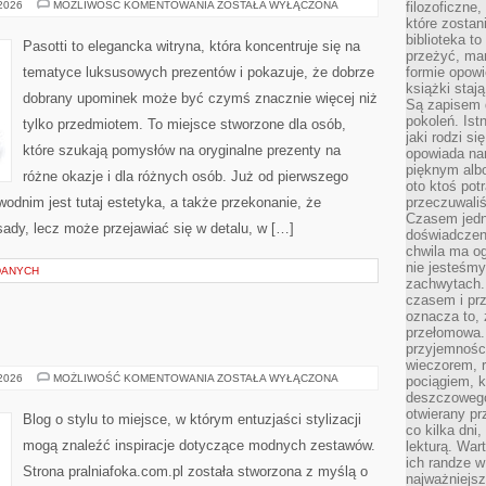
PREZENTY
 2026
MOŻLIWOŚĆ KOMENTOWANIA
ZOSTAŁA WYŁĄCZONA
filozoficzne
DLA
które zostan
PODRÓŻNIKÓW
biblioteka t
Pasotti to elegancka witryna, która koncentruje się na
przeżyć, ma
tematyce luksusowych prezentów i pokazuje, że dobrze
formie opowi
książki staj
dobrany upominek może być czymś znacznie więcej niż
Są zapisem 
pokoleń. Ist
tylko przedmiotem. To miejsce stworzone dla osób,
jaki rodzi s
które szukają pomysłów na oryginalne prezenty na
opowiada na
pięknym alb
różne okazje i dla różnych osób. Już od pierwszego
oto ktoś pot
dnim jest tutaj estetyka, a także przekonanie, że
przeczuwaliś
Czasem jedn
ady, lecz może przejawiać się w detalu, w […]
doświadczeni
chwila ma og
nie jesteśmy
DANYCH
zachwytach. 
czasem i prz
oznacza to, 
przełomowa.
przyjemnośc
wieczorem, 
BURBERRY
 2026
MOŻLIWOŚĆ KOMENTOWANIA
ZOSTAŁA WYŁĄCZONA
pociągiem, 
deszczowego
otwierany pr
Blog o stylu to miejsce, w którym entuzjaści stylizacji
co kilka dni
mogą znaleźć inspiracje dotyczące modnych zestawów.
lekturą. War
ich randze w 
Strona pralniafoka.com.pl została stworzona z myślą o
najważniejsz