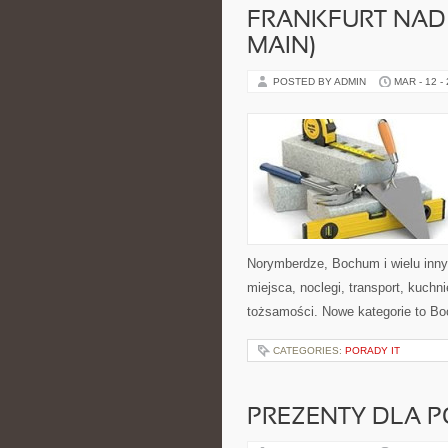
FRANKFURT NAD
MAIN)
POSTED BY ADMIN
MAR - 12 -
Norymberdze, Bochum i wielu inn
miejsca, noclegi, transport, kuchni
tożsamości. Nowe kategorie to B
CATEGORIES:
PORADY IT
PREZENTY DLA 