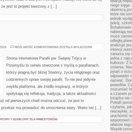
relacją międ
niego sięga.
że jest to projekt tworzony z […]
obietnicą pr
które nie is
jednak wydaj
pokój, szkol
Bohaterowie 
nabierają re
może zamien
odległą plan
analizuje jes
RELIGIA
 2026
MOŻLIWOŚĆ KOMENTOWANIA
ZOSTAŁA WYŁĄCZONA
intencji auto
zanurza się
Strona internetowa Parafii pw. Świętej Trójcy w
jedna z naj
kulturze. Z 
Przemyślu to serwis stworzone z myślą o parafianach,
zmienia. Nas
pytań o tożs
którzy pragną być bliżej Stwórcy, życia religijnego oraz
odpowiedzi n
codziennych spraw swojej parafii. To nie jest jedynie
nazwać. Doro
powodów. C
zwykła platforma, ale źródło inspiracji, w którym
zrozumieć hi
spotykają się refleksja, tradycja, a także aktualności
a czasem po 
książka nie 
Już od pierwszych chwil można odczuć, że jest to
Potrafi pomi
czytania, ja
e przekaz ma prowadzić do umocnienia wiary. Warto też […]
niezwykłe, ż
uruchomić w 
LATORY I SZABLONY DLA INWESTORÓW
wspomnień i
właśnie tego
Współczesny