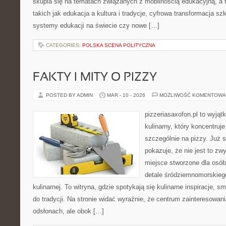
skupia się na tematach związanych z mobilnością edukacyjną, a 
takich jak edukacja a kultura i tradycje, cyfrowa transformacja sz
systemy edukacji na świecie czy nowe […]
CATEGORIES:
POLSKA SCENA POLITYCZNA
FAKTY I MITY O PIZZY
POSTED BY ADMIN
MAR - 10 - 2026
MOŻLIWOŚĆ KOMENTOWA
pizzeriasaxofon.pl to wyjątk
kulinarny, który koncentruje
szczególnie na pizzy. Już 
pokazuje, że nie jest to zw
miejsce stworzone dla osó
detale śródziemnomorskieg
kulinarnej. To witryna, gdzie spotykają się kulinarne inspiracje, 
do tradycji. Na stronie widać wyraźnie, że centrum zainteresowani
odsłonach, ale obok […]