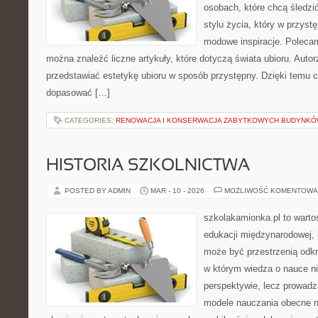
osobach, które chcą śledzić
stylu życia, który w przys
modowe inspiracje. Polecamy
można znaleźć liczne artykuły, które dotyczą świata ubioru. Autorz
przedstawiać estetykę ubioru w sposób przystępny. Dzięki temu c
dopasować […]
CATEGORIES:
RENOWACJA I KONSERWACJA ZABYTKOWYCH BUDYNK
HISTORIA SZKOLNICTWA
POSTED BY ADMIN
MAR - 10 - 2026
MOŻLIWOŚĆ KOMENTOWA
szkolakamionka.pl to wart
edukacji międzynarodowej, 
może być przestrzenią odkr
w którym wiedza o nauce ni
perspektywie, lecz prowadz
modele nauczania obecne n