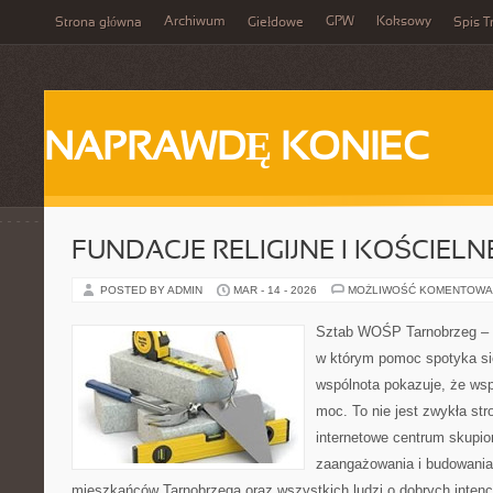
Archiwum
GPW
Koksowy
Strona główna
Giełdowe
Spis T
NAPRAWDĘ KONIEC
FUNDACJE RELIGIJNE I KOŚCIELN
POSTED BY ADMIN
MAR - 14 - 2026
MOŻLIWOŚĆ KOMENTOWA
Sztab WOŚP Tarnobrzeg – G
w którym pomoc spotyka si
wspólnota pokazuje, że ws
moc. To nie jest zwykła str
internetowe centrum skupio
zaangażowania i budowania 
mieszkańców Tarnobrzega oraz wszystkich ludzi o dobrych intencja