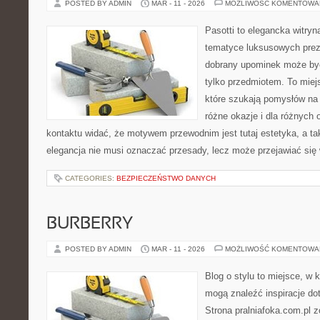
POSTED BY ADMIN
MAR - 11 - 2026
MOŻLIWOŚĆ KOMENTOWA
Pasotti to elegancka witryn
tematyce luksusowych prez
dobrany upominek może być
tylko przedmiotem. To miej
które szukają pomysłów na 
różne okazje i dla różnych
kontaktu widać, że motywem przewodnim jest tutaj estetyka, a ta
elegancja nie musi oznaczać przesady, lecz może przejawiać się 
CATEGORIES:
BEZPIECZEŃSTWO DANYCH
BURBERRY
POSTED BY ADMIN
MAR - 11 - 2026
MOŻLIWOŚĆ KOMENTOWA
Blog o stylu to miejsce, w k
mogą znaleźć inspiracje d
Strona pralniafoka.com.pl 