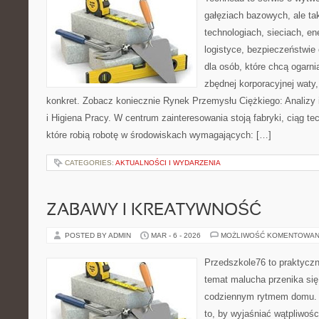
gałęziach bazowych, ale ta
technologiach, sieciach, en
logistyce, bezpieczeństwie 
dla osób, które chcą ogarn
zbędnej korporacyjnej waty,
konkret. Zobacz koniecznie Rynek Przemysłu Ciężkiego: Analizy
i Higiena Pracy. W centrum zainteresowania stoją fabryki, ciąg t
które robią robotę w środowiskach wymagających: […]
CATEGORIES:
AKTUALNOŚCI I WYDARZENIA
ZABAWY I KREATYWNOŚĆ
POSTED BY ADMIN
MAR - 6 - 2026
MOŻLIWOŚĆ KOMENTOWAN
Przedszkole76 to praktyczn
temat malucha przenika się 
codziennym rytmem domu. T
to, by wyjaśniać wątpliwośc