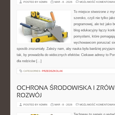
POSTED BY ADMIN
MAR - 8 - 2026
MOŻLIWOŚĆ KOMENTOWAN
To miejsce stworzone z myś
szeroko, czyli nie tylko jak
programowej, ale też jako 
blog edukacyjny łączy konk
pomysłami, które pomagają
wychowawcom poruszać się
sposób zrozumiały. Zależy nam, aby nauka była bardziej przyjazn
tak, by prowadziła do widocznych efektów. Ciekawe adresy to Por
dla rodziców […]
CATEGORIES:
PRZEDSZKOLAK
OCHRONA ŚRODOWISKA I ZRÓ
ROZWÓJ
POSTED BY ADMIN
MAR - 8 - 2026
MOŻLIWOŚĆ KOMENTOWAN
Techneau to serwis o wytw