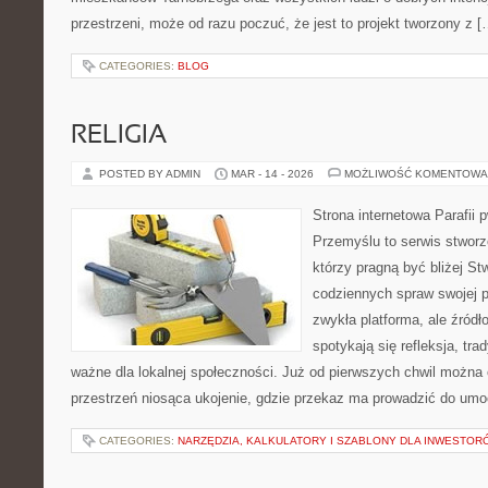
przestrzeni, może od razu poczuć, że jest to projekt tworzony z [
CATEGORIES:
BLOG
RELIGIA
POSTED BY ADMIN
MAR - 14 - 2026
MOŻLIWOŚĆ KOMENTOWA
Strona internetowa Parafii 
Przemyślu to serwis stworz
którzy pragną być bliżej Stw
codziennych spraw swojej par
zwykła platforma, ale źródło
spotykają się refleksja, tra
ważne dla lokalnej społeczności. Już od pierwszych chwil można 
przestrzeń niosąca ukojenie, gdzie przekaz ma prowadzić do umoc
CATEGORIES:
NARZĘDZIA, KALKULATORY I SZABLONY DLA INWESTOR