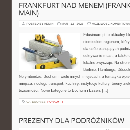
FRANKFURT NAD MENEM (FRAN
MAIN)
POSTED BY ADMIN
MAR - 12 - 2026
MOŻLIWOŚĆ KOMENTOWA
Edusimare.pl to aktualny b
niemieckim regionom, który
dla osób planujących podr
odkrywanie miast, a także 
lokalne zwyczaje. Na stronie
Berlinie, Hamburgu, Düsseld
Norymberdze, Bochum i wielu innych miejscach, a tematyka wpi
miejsca, noclegi, transport, kuchnię, instytucje kultury, tereny zie
tożsamości. Nowe kategorie to Bochum i Essen. […]
CATEGORIES:
PORADY IT
PREZENTY DLA PODRÓŻNIKÓW