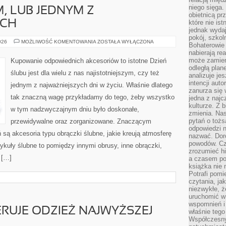
niego sięga.
, LUB JEDNYM Z
obietnicą pr
YCH
które nie is
jednak wydaj
pokój, szkol
DZIEŃ
026
MOŻLIWOŚĆ KOMENTOWANIA
ZOSTAŁA WYŁĄCZONA
Bohaterowie 
WESELA
nabierają re
JEST
DLA
może zamien
Kupowanie odpowiednich akcesoriów to istotne Dzień
WIELU
odległą plan
Z
ślubu jest dla wielu z nas najistotniejszym, czy też
NAS
analizuje jes
NAJWAŻNIEJSZYM,
intencji auto
jednym z najważniejszych dni w życiu. Właśnie dlatego
LUB
zanurza się
JEDNYM
tak znaczną wagę przykładamy do tego, żeby wszystko
Z
jedna z naj
NAJISTOTNIEJSZYCH
kulturze. Z 
w tym nadzwyczajnym dniu było doskonałe,
zmienia. Nas
pytań o tożs
przewidywalne oraz zorganizowane. Znaczącym
odpowiedzi n
ą akcesoria typu obrączki ślubne, jakie kreują atmosferę
nazwać. Doro
powodów. C
tykuły ślubne to pomiędzy innymi obrusy, inne obrączki,
zrozumieć hi
 […]
a czasem po 
książka nie 
Potrafi pomi
czytania, ja
niezwykłe, ż
uruchomić w 
wspomnień i
ERUJE ODZIEŻ NAJWYŻSZEJ
właśnie tego
Współczesny