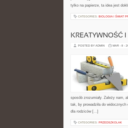
tylko na papierze, ta idea jest dok
CATEGORIES:
BIOLOGIA I ŚWIAT 
KREATYWNOŚĆ I
POSTED BY ADMIN
MAR - 8 - 
sposób zrozumiały. Zależy nam, ab
tak, by prowadziła do widocznych 
dla rodziców […]
CATEGORIES:
PRZEDSZKOLAK