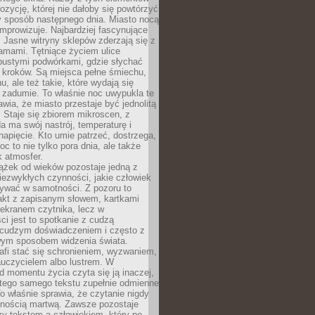
zycję, której nie dałoby się powtórzyć
y sposób następnego dnia. Miasto nocą
improwizuje. Najbardziej fascynujące
. Jasne witryny sklepów zderzają się z
amami. Tętniące życiem ulice
pustymi podwórkami, gdzie słychać
 kroków. Są miejsca pełne śmiechu,
hu, ale też takie, które wydają się
 zadumie. To właśnie noc uwypukla te
awia, że miasto przestaje być jednolitą
. Staje się zbiorem mikroscen, z
a ma swój nastrój, temperaturę i
apięcie. Kto umie patrzeć, dostrzega,
oc to nie tylko pora dnia, ale także
 atmosfer.
ążek od wieków pozostaje jedną z
niezwykłych czynności, jakie człowiek
wać w samotności. Z pozoru to
takt z zapisanym słowem, kartkami
 ekranem czytnika, lecz w
ci jest to spotkanie z cudzą
 cudzym doświadczeniem i często z
wym sposobem widzenia świata.
afi stać się schronieniem, wyzwaniem,
auczycielem albo lustrem. W
d momentu życia czyta się ją inaczej,
tego samego tekstu zupełnie odmienne
o właśnie sprawia, że czytanie nigdy
nnością martwą. Zawsze pozostaje
zy tekstem a człowiekiem, który po