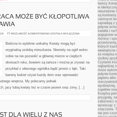
tworzy kompo
w identyczn
nieustannie 
są kontrasty
RACA MOŻE BYĆ KŁOPOTLIWA
ciemnymi br
sąsiadują z 
JAWIA
jedynie echo
światła i ruc
JAKAKOLWIEK
026
MOŻLIWOŚĆ KOMENTOWANIA
ZOSTAŁA WYŁĄCZONA
pogrążone w
PRACA
różnice i spr
MOŻE
BYĆ
przestrzenią
Bielizna to wybitnie unikalny Kwiaty mogą być
KŁOPOTLIWA
których każd
I
oryginalną ozdobą mieszkania. Niestety na ogół wolno
wewnętrzne n
UCIĄŻLIWA.
WYJAWIA
że miejska n
sobie na nie pozwolić w głównej mierze w ciepłych
osobny język
Czytanie ksi
okresach roku, bowiem są tańsze i można je zrywać na
najbardziej 
przykład z własnego ogródka bądź prosto z łąki. Taki
może wykony
jedynie kon
barwny bukiet ożywi każdy dom oraz wprowadzi
papieru albo
mutnego wnętrza. My polecamy jednak
rzeczywistoś
wyobraźnią,
h, jacy lubią kwiaty też w czasie jesieni oraz zimy, […]
zupełnie no
Książka potr
przygodą, n
zależności o
wynosząc z 
znaczenia. T
nie jest czy
ST DLA WIELU Z NAS
relacją międ