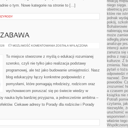
relacją międ
niego sięga.
ładnie o tym. Nowe kategorie na stronie to […]
obietnicą pr
które nie is
PRZYRODY
jednak wydaj
pokój, szkol
Bohaterowie 
nabierają re
 ZABAWA
może zamien
odległą plan
analizuje jes
KREATYWNOŚĆ
2026
MOŻLIWOŚĆ KOMENTOWANIA
ZOSTAŁA WYŁĄCZONA
intencji auto
I
ZABAWA
zanurza się
To miejsce stworzone z myślą o edukacji rozumianej
jedna z naj
kulturze. Z 
szeroko, czyli nie tylko jako realizacja podstawy
zmienia. Nas
pytań o tożs
programowej, ale też jako budowanie umiejętności. Nasz
odpowiedzi n
blog edukacyjny łączy konkretne podpowiedzi z
nazwać. Doro
powodów. C
pomysłami, które pomagają młodzieży, rodzicom oraz
zrozumieć hi
wychowawcom poruszać się po świecie wiedzy w
a czasem po 
książka nie 
y nauka była bardziej przyjazna, a jednocześnie ambitna –
Potrafi pomi
czytania, ja
efektów. Ciekawe adresy to Porady dla rodziców i Porady
niezwykłe, ż
uruchomić w 
wspomnień i
właśnie tego
Współczesny