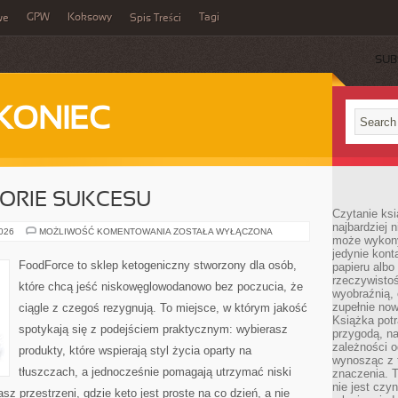
GPW
Koksowy
Tagi
we
Spis Treści
SUB
KONIEC
STORIE SUKCESU
Czytanie ksi
najbardziej 
INSPIRACJE
2026
MOŻLIWOŚĆ KOMENTOWANIA
ZOSTAŁA WYŁĄCZONA
może wykony
I
HISTORIE
jedynie kon
SUKCESU
FoodForce to sklep ketogeniczny stworzony dla osób,
papieru albo
rzeczywistoś
które chcą jeść niskowęglowodanowo bez poczucia, że
wyobraźnią,
zupełnie no
ciągle z czegoś rezygnują. To miejsce, w którym jakość
Książka potr
spotykają się z podejściem praktycznym: wybierasz
przygodą, n
zależności o
produkty, które wspierają styl życia oparty na
wynosząc z 
tłuszczach, a jednocześnie pomagają utrzymać niski
znaczenia. T
nie jest czy
z przestrzeni, gdzie keto jest proste na co dzień, a nie