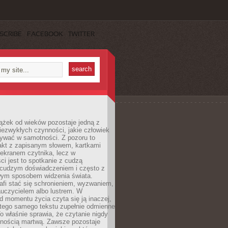
SCRIBE
FACEBOOK
TWITTER
ążek od wieków pozostaje jedną z
niezwykłych czynności, jakie człowiek
wać w samotności. Z pozoru to
takt z zapisanym słowem, kartkami
 ekranem czytnika, lecz w
ci jest to spotkanie z cudzą
 cudzym doświadczeniem i często z
wym sposobem widzenia świata.
afi stać się schronieniem, wyzwaniem,
auczycielem albo lustrem. W
d momentu życia czyta się ją inaczej,
tego samego tekstu zupełnie odmienne
o właśnie sprawia, że czytanie nigdy
nnością martwą. Zawsze pozostaje