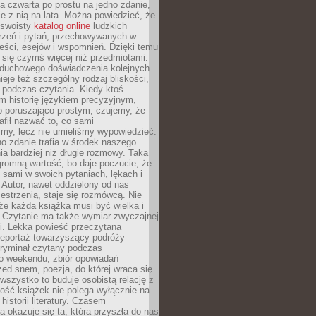
, a czwarta po prostu na jedno zdanie,
ie z nią na lata. Można powiedzieć, że
o swoisty
katalog online
ludzkich
rzeń i pytań, przechowywanych w
eści, esejów i wspomnień. Dzięki temu
ą się czymś więcej niż przedmiotami.
duchowego doświadczenia kolejnych
nieje też szczególny rodzaj bliskości,
ię podczas czytania. Kiedy ktoś
m historię językiem precyzyjnym,
o poruszająco prostym, czujemy, że
rafił nazwać to, co sami
my, lecz nie umieliśmy wypowiedzieć.
o zdanie trafia w środek naszego
a bardziej niż długie rozmowy. Taka
romną wartość, bo daje poczucie, że
 sami w swoich pytaniach, lękach i
Autor, nawet oddzielony od nas
estrzenią, staje się rozmówcą. Nie
że każda książka musi być wielka i
 Czytanie ma także wymiar zwyczajnej
i. Lekka powieść przeczytana
reportaż towarzyszący podróży
kryminał czytany podczas
 weekendu, zbiór opowiadań
zed snem, poezja, do której wraca się
, wszystko to buduje osobistą relację z
tość książek nie polega wyłącznie na
historii literatury. Czasem
a okazuje się ta, która przyszła do nas