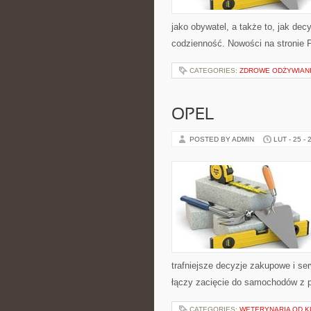
jako obywatel, a także to, jak de
codzienność. Nowości na stronie Po
CATEGORIES:
ZDROWE ODŻYWIAN
OPEL
POSTED BY ADMIN
LUT - 25 - 
trafniejsze decyzje zakupowe i se
łączy zacięcie do samochodów z po
CATEGORIES:
WETERYNARIA OD K