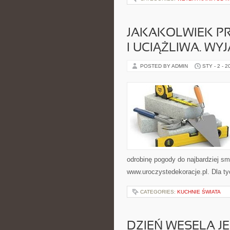
JAKAKOLWIEK P
I UCIĄŻLIWA. WY
POSTED BY ADMIN
STY - 2 - 2
odrobinę pogody do najbardziej s
www.uroczystedekoracje.pl. Dla tyc
CATEGORIES:
KUCHNIE ŚWIATA
DZIEŃ WESELA JE