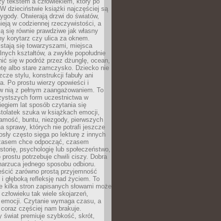
zy tekstem a człowiekiem, który po
 W dzieciństwie książki najczęściej są
zygody. Otwierają drzwi do światów,
tnieją w codziennej rzeczywistości, a
ą się równie prawdziwe jak własny
ny korytarz czy ulica za oknem.
stają się towarzyszami, miejsca
alnych kształtów, a zwykłe popołudnie
ić się w podróż przez dżunglę, ocean,
etę albo stare zamczysko. Dziecko nie
zcze stylu, konstrukcji fabuły ani
ra. Po prostu wierzy opowieści i
 w nią z pełnym zaangażowaniem. To
czystszych form uczestnictwa w
biegiem lat sposób czytania się
tolatek szuka w książkach emocji,
amość, buntu, niezgody, pierwszych
a sprawy, których nie potrafi jeszcze
sły często sięga po lekturę z innych
zasem chce odpocząć, czasem
storię, psychologię lub społeczeństwo,
prostu potrzebuje chwili ciszy. Dobra
narzuca jednego sposobu odbioru.
eścić zarówno prostą przyjemność
k i głęboką refleksję nad życiem. To
e kilka stron zapisanych słowami może
człowieku tak wiele skojarzeń,
 emocji. Czytanie wymaga czasu, a
 coraz częściej nam brakuje.
 świat premiuje szybkość, skrót,