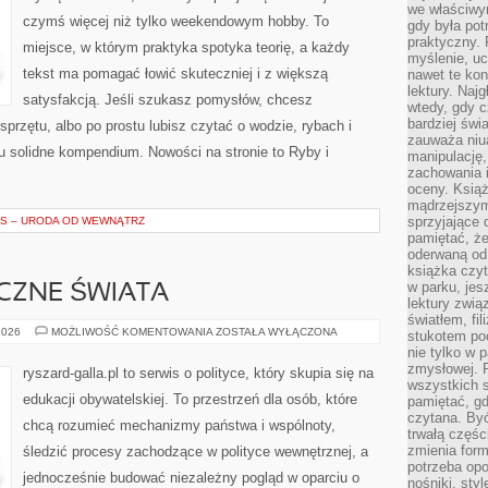
we właściwy
czymś więcej niż tylko weekendowym hobby. To
gdy była po
praktyczny. 
miejsce, w którym praktyka spotyka teorię, a każdy
myślenie, uc
tekst ma pomagać łowić skuteczniej i z większą
nawet te kon
lektury. Naj
satysfakcją. Jeśli szukasz pomysłów, chcesz
wtedy, gdy c
bardziej świ
przętu, albo po prostu lubisz czytać o wodzie, rybach i
zauważa niua
tu solidne kompendium. Nowości na stronie to Ryby i
manipulację, 
zachowania 
oceny. Książ
mądrzejszym
sprzyjające 
S – URODA OD WEWNĄTRZ
pamiętać, że
oderwaną od 
książka czy
w parku, jes
CZNE ŚWIATA
lektury zwi
światłem, fi
SYSTEMY
2026
MOŻLIWOŚĆ KOMENTOWANIA
ZOSTAŁA WYŁĄCZONA
stukotem poc
POLITYCZNE
nie tylko w p
ŚWIATA
zmysłowej. 
ryszard-galla.pl to serwis o polityce, który skupia się na
wszystkich s
edukacji obywatelskiej. To przestrzeń dla osób, które
pamiętać, gd
czytana. Być
chcą rozumieć mechanizmy państwa i wspólnoty,
trwałą części
zmienia form
śledzić procesy zachodzące w polityce wewnętrznej, a
potrzeba opo
jednocześnie budować niezależny pogląd w oparciu o
nośniki, styl