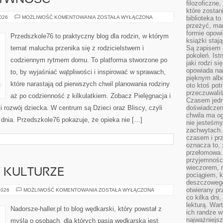
TYWNOŚĆ
filozoficzne
które zostan
ZABAWY
2026
MOŻLIWOŚĆ KOMENTOWANIA
ZOSTAŁA WYŁĄCZONA
biblioteka t
I
przeżyć, ma
KREATYWNOŚĆ
formie opowi
Przedszkole76 to praktyczny blog dla rodzin, w którym
książki staj
temat malucha przenika się z rodzicielstwem i
Są zapisem 
pokoleń. Ist
codziennym rytmem domu. To platforma stworzone po
jaki rodzi s
opowiada na
to, by wyjaśniać wątpliwości i inspirować w sprawach,
pięknym alb
które narastają od pierwszych chwil planowania rodziny
oto ktoś pot
przeczuwaliś
aż po codzienność z kilkulatkiem. Zobacz Pielęgnacja i
Czasem jedn
i rozwój dziecka. W centrum są Dzieci oraz Bliscy, czyli
doświadczeni
chwila ma og
o dnia. Przedszkole76 pokazuje, że opieka nie […]
nie jesteśmy
zachwytach. 
czasem i prz
oznacza to, 
przełomowa.
przyjemnośc
wieczorem, 
 KULTURZE
pociągiem, 
deszczowego
otwierany pr
WĘDKARSTWO
2026
MOŻLIWOŚĆ KOMENTOWANIA
ZOSTAŁA WYŁĄCZONA
W
co kilka dni
KULTURZE
lekturą. War
Nadorsze-haller.pl to blog wędkarski, który powstał z
ich randze w 
najważniejsz
myślą o osobach, dla których pasja wędkarska jest