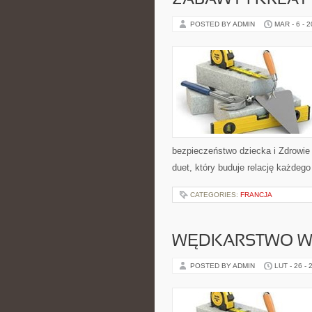
ZABAWY I KREA
POSTED BY ADMIN
MAR - 6 - 
bezpieczeństwo dziecka i Zdrowie 
duet, który buduje relację każdeg
CATEGORIES:
FRANCJA
WĘDKARSTWO W
POSTED BY ADMIN
LUT - 26 - 