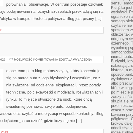
sensu, emocj
porównania i obserwacje. W centrum pozostaje człowiek
Książka jest
cyzje podejmowane na różnych szczeblach przekładają się na
wędrówki. P
ograniczenia
lityka w Europie i Historia polityczna Blog jest pisany […]
samego siebi
czytanie nie 
sposobem ży
IE
oblicze tak 
odrębnym św
dziennego. 
wypełniają s
samochodów,
niemal teatra
OPEL
2026
MOŻLIWOŚĆ KOMENTOWANIA
ZOSTAŁA WYŁĄCZONA
Budynki, któ
nabierają ch
historie, a m
e-opel.com.pl to blog motoryzacyjny, który koncentruje
sposób bardz
się na marce auta z logo błyskawicy i wszystkim, co z
wydobywa z m
albo przeci
nią związane: od codziennej eksploatacji, przez porady
które w ciąg
techniczne, po ciekawostki o modelach, rozwiązaniach i
po mieście 
zaczyna iść 
rynku. To miejsce stworzone dla osób, które chcą
skupia się n
przemieszcza
świadomiej poznawać swoje auto, podejmować
wraca z prac
rwisowe oraz czytać o motoryzacji w sposób konkretny. Blog
kawiarni prz
półgłosem. O
dejściem „na co dzień”, gdzie liczy się nie […]
kroków dalej
oddali słyc
może z otwa
UCHNI