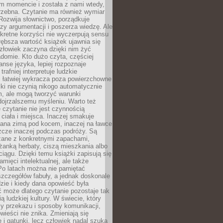
m momencie i została z nami wtedy,
trzebna. Czytanie ma również wymiar
Rozwija słownictwo, porządkuje
zy argumentacji i poszerza wiedzę. Ale
kretne korzyści nie wyczerpują sensu
głębsza wartość książek ujawnia się
złowiek zaczyna dzięki nim żyć
adomie. Kto dużo czyta, częściej
nse języka, lepiej rozpoznaje
trafniej interpretuje ludzkie
i łatwiej wykracza poza powierzchowne
ki nie czynią nikogo automatycznie
, ale mogą tworzyć warunki
dojrzalszemu myśleniu. Warto też
 czytanie nie jest czynnością
ciała i miejsca. Inaczej smakuje
tana zimą pod kocem, inaczej na ławce
zcze inaczej podczas podróży. Są
ązane z konkretnymi zapachami,
liżanką herbaty, ciszą mieszkania albo
iągu. Dzięki temu książki zapisują się
amięci intelektualnej, ale także
Po latach można nie pamiętać
zczegółów fabuły, a jednak doskonale
zie i kiedy dana opowieść była
 może dlatego czytanie pozostaje tak
ą ludzkiej kultury. W świecie, który
y przekazu i sposoby komunikacji,
wieści nie znika. Zmieniają się
e i gatunki, lecz człowiek nadal szuka