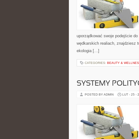
uporządkować swoje podejście do s
wędkarskich realiach, znajdziesz 
ekologia […]
CATEGORIES:
BEAUTY & WELLNES
SYSTEMY POLITY
POSTED BY ADMIN
LUT - 25 - 