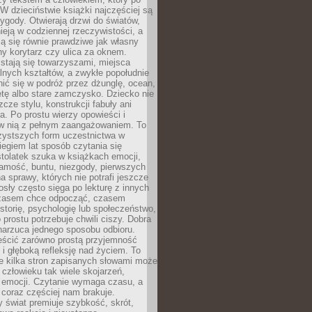
 W dzieciństwie książki najczęściej są
zygody. Otwierają drzwi do światów,
tnieją w codziennej rzeczywistości, a
ą się równie prawdziwe jak własny
ny korytarz czy ulica za oknem.
stają się towarzyszami, miejsca
alnych kształtów, a zwykłe popołudnie
ić się w podróż przez dżunglę, ocean,
etę albo stare zamczysko. Dziecko nie
zcze stylu, konstrukcji fabuły ani
ra. Po prostu wierzy opowieści i
 w nią z pełnym zaangażowaniem. To
czystszych form uczestnictwa w
biegiem lat sposób czytania się
tolatek szuka w książkach emocji,
amość, buntu, niezgody, pierwszych
a sprawy, których nie potrafi jeszcze
sły często sięga po lekturę z innych
zasem chce odpocząć, czasem
storię, psychologię lub społeczeństwo,
prostu potrzebuje chwili ciszy. Dobra
narzuca jednego sposobu odbioru.
eścić zarówno prostą przyjemność
k i głęboką refleksję nad życiem. To
e kilka stron zapisanych słowami może
człowieku tak wiele skojarzeń,
 emocji. Czytanie wymaga czasu, a
 coraz częściej nam brakuje.
 świat premiuje szybkość, skrót,