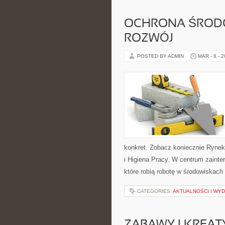
OCHRONA ŚROD
ROZWÓJ
POSTED BY ADMIN
MAR - 8 - 
konkret. Zobacz koniecznie Rynek
i Higiena Pracy. W centrum zainte
które robią robotę w środowiskac
CATEGORIES:
AKTUALNOŚCI I WY