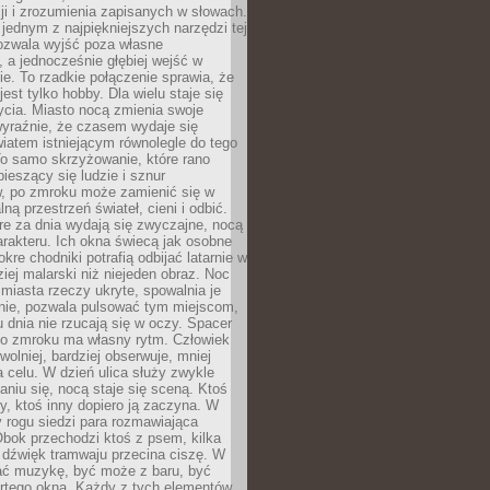
i i zrozumienia zapisanych w słowach.
 jednym z najpiękniejszych narzędzi tej
ozwala wyjść poza własne
, a jednocześnie głębiej wejść w
e. To rzadkie połączenie sprawia, że
jest tylko hobby. Dla wielu staje się
cia. Miasto nocą zmienia swoje
wyraźnie, że czasem wydaje się
iatem istniejącym równolegle do tego
To samo skrzyżowanie, które rano
pieszący się ludzie i sznur
 po zmroku może zamienić się w
lną przestrzeń świateł, cieni i odbić.
re za dnia wydają się zwyczajne, nocą
arakteru. Ich okna świecą jak osobne
okre chodniki potrafią odbijać latarnie w
iej malarski niż niejeden obraz. Noc
iasta rzeczy ukryte, spowalnia je
wnie, pozwala pulsować tym miejscom,
u dnia nie rzucają się w oczy. Spacer
po zmroku ma własny rytm. Człowiek
wolniej, bardziej obserwuje, mniej
a celu. W dzień ulica służy zwykle
niu się, nocą staje się sceną. Ktoś
y, ktoś inny dopiero ją zaczyna. W
y rogu siedzi para rozmawiająca
bok przechodzi ktoś z psem, kilka
 dźwięk tramwaju przecina ciszę. W
hać muzykę, być może z baru, być
rtego okna. Każdy z tych elementów