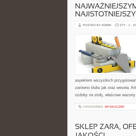
NAJWAŻNIEJSZYM
NAJISTOTNIEJSZ
POSTED BY ADMIN
STY - 2 - 2
aspektem wszystkich przygotowań s
zarówno ślubu jak oraz wesela. Ar
ozdoby na stoły, właściwe wazony
CATEGORIES:
WYSKOCZMY
SKLEP ZARA, OF