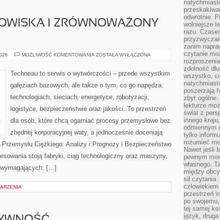
natychmiasto
przeskakiwa
odwrotnie. P
OWISKA I ZRÓWNOWAŻONY
wolniejsze t
razu. Czasem
przyzwyczaić
zanim napraw
czytanie mo
OCHRONA
2026
MOŻLIWOŚĆ KOMENTOWANIA
ZOSTAŁA WYŁĄCZONA
ŚRODOWISKA
rozproszenia
I
zdolność dłu
ZRÓWNOWAŻONY
Techneau to serwis o wytwórczości – przede wszystkim
wszystko, c
ROZWÓJ
natychmiast
gałęziach bazowych, ale także o tym, co go napędza:
poszerzają h
technologiach, sieciach, energetyce, robotyzacji,
zbyt ogólne.
lekturze mo
logistyce, bezpieczeństwie oraz jakości. To przestrzeń
świat z pers
innego kraju
dla osób, które chcą ogarniać procesy przemysłowe bez
odmiennym d
zbędnej korporacyjnej waty, a jednocześnie doceniają
tylko informu
rozumieć mot
 Przemysłu Ciężkiego: Analizy i Prognozy i Bezpieczeństwo
Nawet jeśli 
resowania stoją fabryki, ciąg technologiczny oraz maszyny,
pewnym mom
własnego. T
h wymagających: […]
między obcym
sił czytania.
człowiekiem 
DARZENIA
przestrzeń in
po swojemu, 
tej samej ks
język, druga 