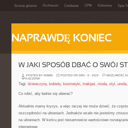
Archiwum
GPW
Koksowy
Strona główna
Giełdowe
Spis T
NAPRAWDĘ KONIEC
W JAKI SPOSÓB DBAĆ O SWÓJ ST
POSTED BY ADMIN
POSTED ON GRU - 8 - 2025
MOŻLIWOŚĆ 
WYŁĄCZONA
Tagi:
dziewczyny
,
kobiety
,
kosmetyki
,
makijaż
,
moda
,
styl
,
uroda
Co robić, aby ładnie się ubierać?
Aktualnie mamy kryzys, a więc raczej nie może dziwić, że często
oszczędności na ubraniach. Jednakże wcale nie jesteśmy zmusz
na ubraniach. W końcu jest niesamowicie wartościowe rozwiązani
internetowe.