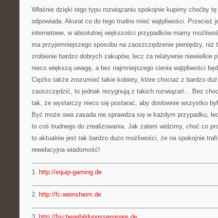
Właśnie dzięki tego typu rozwiązaniu spokojnie kupimy choćby tę
odpowiada. Akurat co do tego trudno mieć wątpliwości. Przecież 
internetowe, w absolutnej większości przypadków mamy możliwoś
ma przyjemniejszego sposobu na zaoszczędzenie pieniędzy, niż 
zrobienie bardzo dobrych zakupów, lecz za relatywnie niewielkie 
nieco większą uwagę, a bez najmniejszego cienia wątpliwości bę
Ciężko także zrozumieć takie kobiety, które chociaż z bardzo duż
zaoszczędzić, to jednak rezygnują z takich rozwiązań… Bez choci
tak, że wystarczy nieco się postarać, aby dosłownie wszystko był
Być może owa zasada nie sprawdza się w każdym przypadku, lec
to coś trudnego do zrealizowania. Jak zatem widzimy, choć co 
to aktualnie jest tak bardzo dużo możliwości, że na spokojnie tra
rewelacyjna wiadomość!
1.
http://equip-gaming.de
2.
http://fc-weinsheim.de
3.
http://fischereibildungsseminare.de