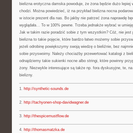
bielizna erotyczna damska powoduje, że żona będzie dużo lepiej w
chodzi. Można powiedzieć, iż na przykład bielizna nocna podarow
w istocie prezent dla nas. Bo jakby nie patrzeć żona naprawdę będ
wyglądała… To w 100% pewne. Trzeba jednakże wybrać w umiejęt
Jak w takim razie poradzić sobie z tym wszystkim? Cóż, nie jes
bielizna to takie pojęcie, które bardzo łatwo możemy sobie przysw
jeżeli odrobinę powiększymy swoją wiedzę o bieliźnie, bez najmn
sobie przyswoimy. Należy chociażby przewertować katalogi z biel
odnajdziemy takie sukienki nocne albo stringi, które powinny prz
żony. Niezwykle interesujące są także np. fora dyskusyjne, te, na
bielizny.
1.
http://synthetic-sounds.de
2.
http://tachyonen-shop-davidwagner.de
3.
http://thespicemustflow.de
4.
http://thomasmatzka.de