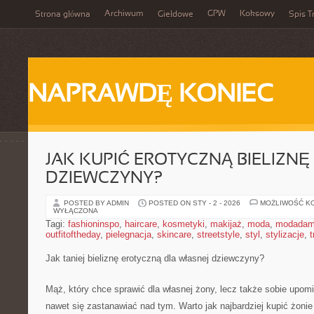
Archiwum
GPW
Koksowy
Strona główna
Giełdowe
Spis T
NAPRAWDĘ KONIEC
JAK KUPIĆ EROTYCZNĄ BIELIZNĘ
DZIEWCZYNY?
POSTED BY ADMIN
POSTED ON STY - 2 - 2026
MOŻLIWOŚĆ K
WYŁĄCZONA
Tagi:
fashioninspo
,
haircare
,
kosmetyki
,
makijaż
,
moda
,
modadam
outfitoftheday
,
pielegnacja
,
skincare
,
streetstyle
,
styl
,
stylizacje
,
t
Jak taniej bieliznę erotyczną dla własnej dziewczyny?
Mąż, który chce sprawić dla własnej żony, lecz także sobie upomi
nawet się zastanawiać nad tym. Warto jak najbardziej kupić żonie