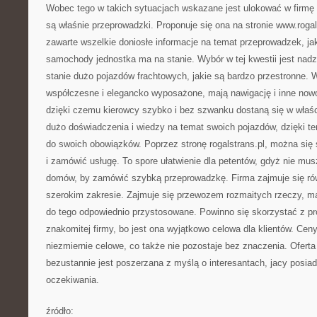
Wobec tego w takich sytuacjach wskazane jest ulokować w firmę 
są właśnie przeprowadzki. Proponuje się ona na stronie www.rogal
zawarte wszelkie doniosłe informacje na temat przeprowadzek, jak
samochody jednostka ma na stanie. Wybór w tej kwestii jest nad
stanie dużo pojazdów frachtowych, jakie są bardzo przestronne.
współczesne i elegancko wyposażone, mają nawigację i inne now
dzięki czemu kierowcy szybko i bez szwanku dostaną się w właś
dużo doświadczenia i wiedzy na temat swoich pojazdów, dzięki 
do swoich obowiązków. Poprzez stronę rogalstrans.pl, można się 
i zamówić usługę. To spore ułatwienie dla petentów, gdyż nie m
domów, by zamówić szybką przeprowadzkę. Firma zajmuje się ró
szerokim zakresie. Zajmuje się przewozem rozmaitych rzeczy, ma
do tego odpowiednio przystosowane. Powinno się skorzystać z prop
znakomitej firmy, bo jest ona wyjątkowo celowa dla klientów. Ceny
niezmiernie celowe, co także nie pozostaje bez znaczenia. Oferta
bezustannie jest poszerzana z myślą o interesantach, jacy posia
oczekiwania.
źródło: