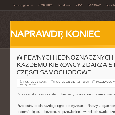
Archiwum
GPW
Koksowy
Strona główna
Giełdowe
Spis T
NAPRAWDĘ KONIEC
W PEWNYCH JEDNOZNACZNYCH
KAŻDEMU KIEROWCY ZDARZA SI
CZĘŚCI SAMOCHODOWE
POSTED BY ADMIN
POSTED ON SIE - 16 - 2025
MOŻLIWOŚĆ 
WYŁĄCZONA
Od czasu do czasu każdemu kierowcy zdarza się modernizować
Przenosiny to dla każdego ogromne wyzwanie. Należy zorganizo
postarać się też o bezpieczne przewiezienie wszelkich swoich rz