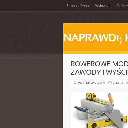
Archiwum
Strona główna
Giełdo
NAPRAWDĘ 
ROWEROWE MODYF
ZAWODY I WYŚC
POSTED BY ADMIN
GRU - 2 - 