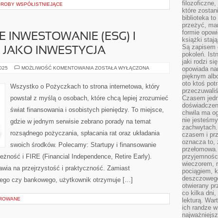
filozoficzne
OROBY WSPÓŁISTNIEJĄCE
które zostan
biblioteka t
przeżyć, ma
formie opowi
INWESTOWANIE (ESG) I
książki staj
Są zapisem 
 JAKO INWESTYCJA
pokoleń. Ist
jaki rodzi s
ZRÓWNOWAŻONE
2025
MOŻLIWOŚĆ KOMENTOWANIA
ZOSTAŁA WYŁĄCZONA
opowiada na
INWESTOWANIE
pięknym alb
(ESG)
oto ktoś pot
I
Wszystko o Pożyczkach to strona internetowa, który
NIERUCHOMOŚCI
przeczuwaliś
JAKO
powstał z myślą o osobach, które chcą lepiej zrozumieć
Czasem jedn
INWESTYCJA
doświadczeni
świat finansowania i osobistych pieniędzy. To miejsce,
chwila ma og
nie jesteśmy
gdzie w jednym serwisie zebrano porady na temat
zachwytach. 
rozsądnego pożyczania, spłacania rat oraz układania
czasem i prz
oznacza to, 
swoich środków. Polecamy: Startupy i finansowanie
przełomowa.
eżność i FIRE (Financial Independence, Retire Early).
przyjemnośc
wieczorem, 
wia na przejrzystość i praktyczność. Zamiast
pociągiem, 
deszczowego
ego czy bankowego, użytkownik otrzymuje […]
otwierany pr
co kilka dni
OROWANE
lekturą. War
ich randze w 
najważniejsz