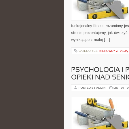
funkcjonalny fitness rozumiany jest
stronie prezentujemy, jak ćwiczyć
wynikające z małej […]
CATEGORIES:
KIEROWCY Z PASJĄ
PSYCHOLOGIA I P
OPIEKI NAD SEN
POSTED BY ADMIN
LIS - 29 - 