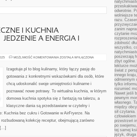
natychmiasto
przeskakiwa
odwrotnie. P
wolniejsze t
razu. Czasem
przyzwyczaić
zanim napraw
ECZNE I KUCHNIA
czytanie mo
JEDZENIE A ENERGIA I
rozproszenia
zdolność dłu
wszystko, c
natychmiast
poszerzają h
PRZEPISY
2025
MOŻLIWOŚĆ KOMENTOWANIA
ZOSTAŁA WYŁĄCZONA
ŚWIĄTECZNE
zbyt ogólne.
I
lekturze mo
KUCHNIA
Izagotuje.pl to blog kulinarny, który łączy pasję do
świat z pers
FUNKCJONALNA
–
innego kraju
gotowania z konkretnymi wskazówkami dla osób, które
JEDZENIE
odmiennym d
A
chcą udoskonalić swoje umiejętności kulinarne i
tylko informu
ENERGIA
I
rozumieć mot
poznawać nowe potrawy. To wirtualna kuchnia, w którym
KONCENTRACJA
Nawet jeśli 
pewnym mom
domowa kuchnia spotyka się z fantazją na talerzu, a
własnego. T
klasyczne dania są przedstawiane w czytelny i
między obcym
sił czytania.
: Kuchnia bez cukru i Gotowanie w AirFryerze. Na
człowiekiem 
e rozbudowaną kolekcję receptur, obejmującą zarówno
przestrzeń in
po swojemu, 
 […]
tej samej ks
język, druga 