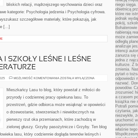
bliskich relacji, mądrzejszego wychowania dzieci oraz
niego sięga.
obietnicą pr
awe kategorie: Psychologia jedzenia i Psychologia cyfrowa.
które nie is
jednak wydaj
wyszukasz szczegółowe materiały, które pokazują, jak
pokój, szkol
ie […]
Bohaterowie 
nabierają re
może zamien
WE
odległą plan
analizuje jes
intencji auto
zanurza się
 I SZKOŁY LEŚNE I LEŚNE
jedna z naj
kulturze. Z 
TERATURZE
zmienia. Nas
pytań o tożs
LEŚNA
odpowiedzi n
2025
MOŻLIWOŚĆ KOMENTOWANIA
ZOSTAŁA WYŁĄCZONA
EDUKACJA
nazwać. Doro
I
powodów. C
SZKOŁY
Mieszkańcy Lasu to blog, który powstał z miłości do
LEŚNE
zrozumieć hi
I
a czasem po 
przyrody i codziennej pracy opiekuna lasu. To
LEŚNE
książka nie 
INSPIRACJE
przestrzeń, gdzie odbiorca może wsiąknąć w opowieści
W
Potrafi pomi
LITERATURZE
czytania, ja
o drzewostanie, stworzeniach i niewidocznych na
niezwykłe, ż
pierwszy rzut oka przemianach, które zachodzą w
uruchomić w 
wspomnień i
zielonej głuszy. Grzyby pasożytnicze i Grzyby. Ten blog
właśnie tego
Współczesny
owieka lasu, który codziennie dogląda terenów leśnych i