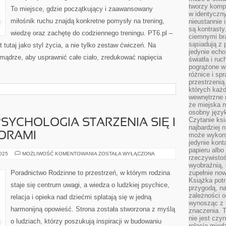
tworzy kompo
To miejsce, gdzie początkujący i zaawansowany
w identyczn
miłośnik ruchu znajdą konkretne pomysły na trening,
nieustannie 
są kontrasty
wiedzę oraz zachętę do codziennego treningu. PT6.pl –
ciemnymi br
sąsiadują z 
 tutaj jako styl życia, a nie tylko zestaw ćwiczeń. Na
jedynie echo
 mądrze, aby usprawnić całe ciało, zredukować napięcia
światła i ruc
pogrążone w
różnice i spr
przestrzenią
których każd
wewnętrzne n
że miejska n
osobny język
Czytanie ksi
SYCHOLOGIA STARZENIA SIĘ I
najbardziej 
IORAMI
może wykony
jedynie kon
papieru albo
PSYCHOLOGIA
2025
MOŻLIWOŚĆ KOMENTOWANIA
ZOSTAŁA WYŁĄCZONA
rzeczywistoś
I
PSYCHOLOGIA
wyobraźnią,
STARZENIA
Poradnictwo Rodzinne to przestrzeń, w którym rodzina
zupełnie no
SIĘ
Książka potr
I
staje się centrum uwagi, a wiedza o ludzkiej psychice,
OPIEKI
przygodą, n
NAD
zależności o
relacja i opieka nad dziećmi splatają się w jedną
SENIORAMI
wynosząc z 
harmonijną opowieść. Strona została stworzona z myślą
znaczenia. T
nie jest czy
o ludziach, którzy poszukują inspiracji w budowaniu
relacją międ