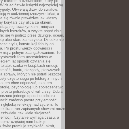
zy tekstem a człowiekiem, który po
 W dzieciństwie książki najczęściej są
zygody. Otwierają drzwi do światów,
tnieją w codziennej rzeczywistości, a
ą się równie prawdziwe jak własny
ny korytarz czy ulica za oknem.
stają się towarzyszami, miejsca
alnych kształtów, a zwykłe popołudnie
ić się w podróż przez dżunglę, ocean,
etę albo stare zamczysko. Dziecko nie
zcze stylu, konstrukcji fabuły ani
ra. Po prostu wierzy opowieści i
 w nią z pełnym zaangażowaniem. To
czystszych form uczestnictwa w
biegiem lat sposób czytania się
tolatek szuka w książkach emocji,
amość, buntu, niezgody, pierwszych
a sprawy, których nie potrafi jeszcze
sły często sięga po lekturę z innych
zasem chce odpocząć, czasem
storię, psychologię lub społeczeństwo,
prostu potrzebuje chwili ciszy. Dobra
narzuca jednego sposobu odbioru.
eścić zarówno prostą przyjemność
k i głęboką refleksję nad życiem. To
e kilka stron zapisanych słowami może
człowieku tak wiele skojarzeń,
 emocji. Czytanie wymaga czasu, a
 coraz częściej nam brakuje.
 świat premiuje szybkość, skrót,