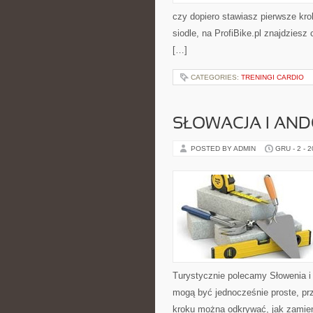
czy dopiero stawiasz pierwsze kro
siodle, na ProfiBike.pl znajdziesz
[…]
CATEGORIES:
TRENINGI CARDIO
SŁOWACJA I AN
POSTED BY ADMIN
GRU - 2 - 
Turystycznie polecamy Słowenia i 
mogą być jednocześnie proste, pr
kroku można odkrywać, jak zamie