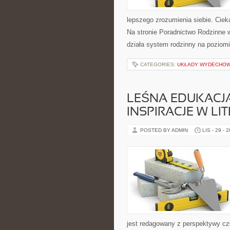
lepszego zrozumienia siebie. Ciek
Na stronie Poradnictwo Rodzinne 
działa system rodzinny na poziom
CATEGORIES:
UKŁADY WYDECHO
LEŚNA EDUKACJA
INSPIRACJE W LI
POSTED BY ADMIN
LIS - 29 - 
jest redagowany z perspektywy czł