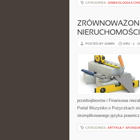
CATEGORIES:
GINEKOLOGIA A CH
ZRÓWNOWAŻONE 
NIERUCHOMOŚCI
POSTED BY ADMIN
GRU - 1 - 
przedsiębiorstw i Finansowa niezal
Portal Wszystko o Pożyczkach sta
skomplikowanego języka prawnicz
CATEGORIES:
ARTYKUŁY SPONS