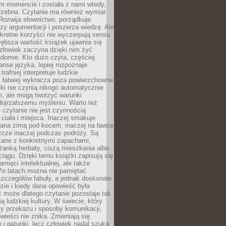
m momencie i została z nami wtedy,
trzebna. Czytanie ma również wymiar
Rozwija słownictwo, porządkuje
zy argumentacji i poszerza wiedzę. Ale
kretne korzyści nie wyczerpują sensu
głębsza wartość książek ujawnia się
złowiek zaczyna dzięki nim żyć
adomie. Kto dużo czyta, częściej
nse języka, lepiej rozpoznaje
trafniej interpretuje ludzkie
i łatwiej wykracza poza powierzchowne
ki nie czynią nikogo automatycznie
, ale mogą tworzyć warunki
dojrzalszemu myśleniu. Warto też
 czytanie nie jest czynnością
ciała i miejsca. Inaczej smakuje
tana zimą pod kocem, inaczej na ławce
zcze inaczej podczas podróży. Są
ązane z konkretnymi zapachami,
liżanką herbaty, ciszą mieszkania albo
iągu. Dzięki temu książki zapisują się
amięci intelektualnej, ale także
Po latach można nie pamiętać
zczegółów fabuły, a jednak doskonale
zie i kiedy dana opowieść była
 może dlatego czytanie pozostaje tak
ą ludzkiej kultury. W świecie, który
y przekazu i sposoby komunikacji,
wieści nie znika. Zmieniają się
e i gatunki, lecz człowiek nadal szuka