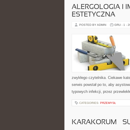
ALERGOLOGIA I 
ESTETYCZNA
POSTED BY ADMIN
GRU - 1 - 
zwykłego czytelnika. Ciekawe kat
serwis powstał po to, aby asysto
typowych infekcji, przez przewlekł
CATEGORIES:
PRZEMYSŁ
KARAKORUM – S