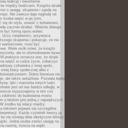
wą reakcję i nieustanne
nie między bodźcami. Książka działa
rosi o uwagę, skupienie i zgodę na
empo. Nie zawsze daje nagrodę od
 trzeba wejść w jej rytm,
 się do stylu, oswoić z bohaterami,
dę zacznie działać. Właśnie dlatego
że być formą oporu wobec
. Uczy cierpliwości, przywraca
ższego skupienia i pokazuje, że nie
o wartościowe, musi być
owe. Wiele osób mówi, że książki
oryzonty, ale to sformułowanie bywa
 W praktyce oznacza ono, że dzięki
żna wejść w cudze życie, zobaczyć
pektywy człowieka z innej epoki,
, innej klasy społecznej albo z
oświadczeniem. Dobra literatura nie
je, ale także uwrażliwia. Pozwala lepiej
ywy, lęki i marzenia innych ludzi.
bohater jest od nas bardzo odległy, w
encie rozpoznajemy w nim coś
a zdolność do budowania mostu
 a bliskim jest jedną z największych
 W środku tej relacji między
a tekstem pojawia się szczególna
terpretacji. Każdy czytelnik tworzy ją
bo nie istnieją dwie identyczne lektury
iążki. Jedna osoba zwróci uwagę na
na nastrój, trzecia na wątki