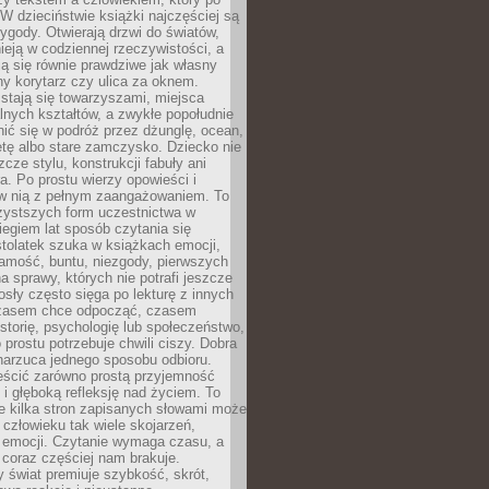
 W dzieciństwie książki najczęściej są
zygody. Otwierają drzwi do światów,
tnieją w codziennej rzeczywistości, a
ą się równie prawdziwe jak własny
ny korytarz czy ulica za oknem.
stają się towarzyszami, miejsca
alnych kształtów, a zwykłe popołudnie
ić się w podróż przez dżunglę, ocean,
etę albo stare zamczysko. Dziecko nie
zcze stylu, konstrukcji fabuły ani
ra. Po prostu wierzy opowieści i
 w nią z pełnym zaangażowaniem. To
czystszych form uczestnictwa w
biegiem lat sposób czytania się
tolatek szuka w książkach emocji,
amość, buntu, niezgody, pierwszych
a sprawy, których nie potrafi jeszcze
sły często sięga po lekturę z innych
zasem chce odpocząć, czasem
storię, psychologię lub społeczeństwo,
prostu potrzebuje chwili ciszy. Dobra
narzuca jednego sposobu odbioru.
eścić zarówno prostą przyjemność
k i głęboką refleksję nad życiem. To
e kilka stron zapisanych słowami może
człowieku tak wiele skojarzeń,
 emocji. Czytanie wymaga czasu, a
 coraz częściej nam brakuje.
 świat premiuje szybkość, skrót,