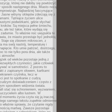
zycję, której nie dałoby się powtórzyć
y sposób następnego dnia. Miasto nocą
improwizuje. Najbardziej fascynujące
. Jasne witryny sklepów zderzają się z
amami. Tętniące życiem ulice
pustymi podwórkami, gdzie słychać
 kroków. Są miejsca pełne śmiechu,
hu, ale też takie, które wydają się
 zadumie. To właśnie noc uwypukla te
awia, że miasto przestaje być jednolitą
. Staje się zbiorem mikroscen, z
a ma swój nastrój, temperaturę i
apięcie. Kto umie patrzeć, dostrzega,
oc to nie tylko pora dnia, ale także
 atmosfer.
ążek od wieków pozostaje jedną z
niezwykłych czynności, jakie człowiek
wać w samotności. Z pozoru to
takt z zapisanym słowem, kartkami
 ekranem czytnika, lecz w
ci jest to spotkanie z cudzą
 cudzym doświadczeniem i często z
wym sposobem widzenia świata.
afi stać się schronieniem, wyzwaniem,
auczycielem albo lustrem. W
d momentu życia czyta się ją inaczej,
tego samego tekstu zupełnie odmienne
o właśnie sprawia, że czytanie nigdy
nnością martwą. Zawsze pozostaje
zy tekstem a człowiekiem, który po