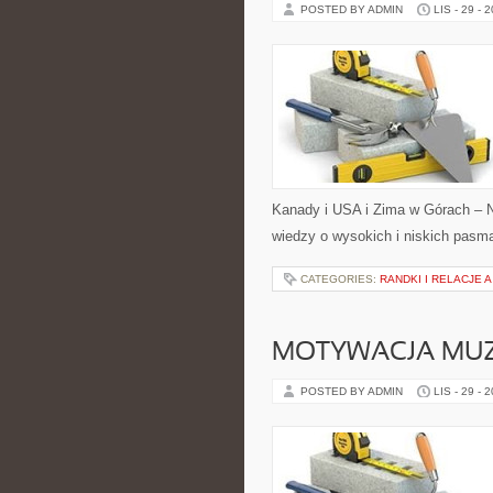
POSTED BY ADMIN
LIS - 29 - 
Kanady i USA i Zima w Górach – Na
wiedzy o wysokich i niskich pasm
CATEGORIES:
RANDKI I RELACJE 
MOTYWACJA MUZY
POSTED BY ADMIN
LIS - 29 - 