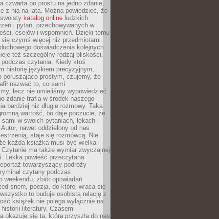
, a czwarta po prostu na jedno zdanie,
ie z nią na lata. Można powiedzieć, że
o swoisty
katalog online
ludzkich
rzeń i pytań, przechowywanych w
eści, esejów i wspomnień. Dzięki temu
ą się czymś więcej niż przedmiotami.
duchowego doświadczenia kolejnych
nieje też szczególny rodzaj bliskości,
ię podczas czytania. Kiedy ktoś
m historię językiem precyzyjnym,
o poruszająco prostym, czujemy, że
rafił nazwać to, co sami
my, lecz nie umieliśmy wypowiedzieć.
o zdanie trafia w środek naszego
a bardziej niż długie rozmowy. Taka
romną wartość, bo daje poczucie, że
 sami w swoich pytaniach, lękach i
Autor, nawet oddzielony od nas
estrzenią, staje się rozmówcą. Nie
że każda książka musi być wielka i
 Czytanie ma także wymiar zwyczajnej
i. Lekka powieść przeczytana
reportaż towarzyszący podróży
kryminał czytany podczas
 weekendu, zbiór opowiadań
zed snem, poezja, do której wraca się
, wszystko to buduje osobistą relację z
tość książek nie polega wyłącznie na
historii literatury. Czasem
a okazuje się ta, która przyszła do nas