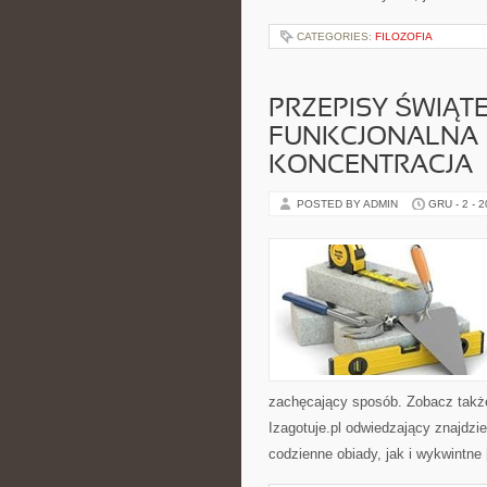
CATEGORIES:
FILOZOFIA
PRZEPISY ŚWIĄT
FUNKCJONALNA – 
KONCENTRACJA
POSTED BY ADMIN
GRU - 2 - 
zachęcający sposób. Zobacz także
Izagotuje.pl odwiedzający znajdzi
codzienne obiady, jak i wykwintne