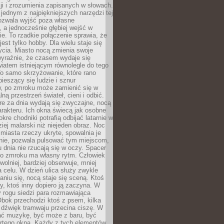
i i zrozumienia zapisanych w słowach.
 jednym z najpiękniejszych narzędzi tej
ozwala wyjść poza własne
, a jednocześnie głębiej wejść w
e. To rzadkie połączenie sprawia, że
jest tylko hobby. Dla wielu staje się
cia. Miasto nocą zmienia swoje
wyraźnie, że czasem wydaje się
iatem istniejącym równolegle do tego
To samo skrzyżowanie, które rano
pieszący się ludzie i sznur
 po zmroku może zamienić się w
lną przestrzeń świateł, cieni i odbić.
re za dnia wydają się zwyczajne, nocą
arakteru. Ich okna świecą jak osobne
okre chodniki potrafią odbijać latarnie w
iej malarski niż niejeden obraz. Noc
iasta rzeczy ukryte, spowalnia je
wnie, pozwala pulsować tym miejscom,
u dnia nie rzucają się w oczy. Spacer
po zmroku ma własny rytm. Człowiek
wolniej, bardziej obserwuje, mniej
a celu. W dzień ulica służy zwykle
niu się, nocą staje się sceną. Ktoś
y, ktoś inny dopiero ją zaczyna. W
y rogu siedzi para rozmawiająca
bok przechodzi ktoś z psem, kilka
 dźwięk tramwaju przecina ciszę. W
hać muzykę, być może z baru, być
rtego okna. Każdy z tych elementów