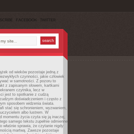
SCRIBE
FACEBOOK
TWITTER
ążek od wieków pozostaje jedną z
niezwykłych czynności, jakie człowiek
wać w samotności. Z pozoru to
takt z zapisanym słowem, kartkami
 ekranem czytnika, lecz w
ci jest to spotkanie z cudzą
 cudzym doświadczeniem i często z
wym sposobem widzenia świata.
afi stać się schronieniem, wyzwaniem,
auczycielem albo lustrem. W
d momentu życia czyta się ją inaczej,
tego samego tekstu zupełnie odmienne
o właśnie sprawia, że czytanie nigdy
nnością martwą. Zawsze pozostaje