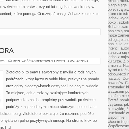
relacją międ
niego sięga.
ki w świecie kolarstwa, czy od lat spędzasz weekendy w
obietnicą pr
 content, które pomogą Ci rozwijać pasję. Zobacz koniecznie
które nie is
jednak wydaj
pokój, szkol
Bohaterowie 
nabierają re
może zamien
odległą plan
analizuje jes
intencji auto
DORA
zanurza się
jedna z naj
kulturze. Z 
SŁOWACJA
2025
MOŻLIWOŚĆ KOMENTOWANIA
ZOSTAŁA WYŁĄCZONA
I
zmienia. Nas
ANDORA
pytań o tożs
Zlotoloto.pl to serwis stworzony z myślą o rodzinnych
odpowiedzi n
nazwać. Doro
podróżach, który łączy w sobie idee, praktyczne porady
powodów. C
oraz opisy nieoczywistych destynacji na całym świecie.
zrozumieć hi
a czasem po 
To miejsce, gdzie rodziny szukające konkretnych
książka nie 
podpowiedzi znajdą kompletny przewodnik po świecie
Potrafi pomi
czytania, ja
podróży z najmłodszymi i nieco starszymi pociechami.
niezwykłe, ż
uruchomić w 
Luksemburg. Zlotoloto.pl pokazuje, że rodzinne podróże
wspomnień i
zemyślane i pełne pozytywnych emocji. Na stronie krok po
właśnie tego
Współczesny
nić […]