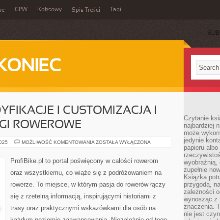
GPW
Koksowy
Tagi
we
Spis Treści
SUB
KONIEC
IKACJE I CUSTOMIZACJA I
Czytanie ksi
IGI ROWEROWE
najbardziej 
może wykony
jedynie kon
ROWEROWE
2025
MOŻLIWOŚĆ KOMENTOWANIA
ZOSTAŁA WYŁĄCZONA
papieru albo
MODYFIKACJE
I
rzeczywistoś
CUSTOMIZACJA
ProfiBike.pl to portal poświęcony w całości rowerom
wyobraźnią,
I
ZAWODY
zupełnie no
oraz wszystkiemu, co wiąże się z podróżowaniem na
I
Książka potr
WYŚCIGI
rowerze. To miejsce, w którym pasja do rowerów łączy
przygodą, n
ROWEROWE
zależności o
się z rzetelną informacją, inspirującymi historiami z
wynosząc z 
znaczenia. T
trasy oraz praktycznymi wskazówkami dla osób na
nie jest czy
każdym poziomie zaawansowania. Niezależnie od tego,