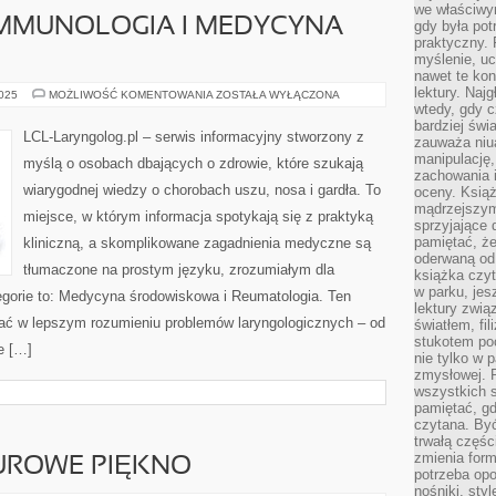
we właściwy
IMMUNOLOGIA I MEDYCYNA
gdy była po
praktyczny. 
myślenie, uc
nawet te kon
lektury. Naj
ALERGOLOGIA
2025
MOŻLIWOŚĆ KOMENTOWANIA
ZOSTAŁA WYŁĄCZONA
I
wtedy, gdy c
IMMUNOLOGIA
bardziej świ
I
LCL-Laryngolog.pl – serwis informacyjny stworzony z
zauważa niua
MEDYCYNA
ESTETYCZNA
manipulację, 
myślą o osobach dbających o zdrowie, które szukają
zachowania 
wiarygodnej wiedzy o chorobach uszu, nosa i gardła. To
oceny. Książ
mądrzejszym
miejsce, w którym informacja spotykają się z praktyką
sprzyjające 
pamiętać, że
kliniczną, a skomplikowane zagadnienia medyczne są
oderwaną od 
tłumaczone na prostym języku, zrozumiałym dla
książka czy
w parku, jes
egorie to: Medycyna środowiskowa i Reumatologia. Ten
lektury zwi
wać w lepszym rozumieniu problemów laryngologicznych – od
światłem, fi
stukotem poc
e […]
nie tylko w p
zmysłowej. 
wszystkich s
pamiętać, gd
czytana. Być
trwałą części
zmienia form
UROWE PIĘKNO
potrzeba opo
nośniki, styl