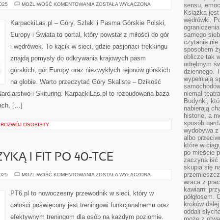
KARAKORUM
2025
MOŻLIWOŚĆ KOMENTOWANIA
ZOSTAŁA WYŁĄCZONA
sensu, emocj
–
Książka jest
SUROWE
wędrówki. P
PIĘKNO
KarpackiLas.pl – Góry, Szlaki i Pasma Górskie Polski,
ograniczenia
Europy i Świata to portal, który powstał z miłości do gór
samego siebi
czytanie nie 
i wędrówek. To kącik w sieci, gdzie pasjonaci trekkingu
sposobem ży
oblicze tak 
znajdą pomysły do odkrywania krajowych pasm
odrębnym św
górskich, gór Europy oraz niezwykłych rejonów górskich
dziennego. 
wypełniają s
na globie. Warto przeczytać Góry Skaliste – Dzikość
samochodów,
rciarstwo i Skituring. KarpackiLas.pl to rozbudowana baza
niemal teatra
Budynki, któ
ach, […]
nabierają ch
historie, a m
sposób bardz
A ROZWÓJ OSOBISTY
wydobywa z m
albo przeci
które w ciąg
po mieście 
KĄ I FIT PO 40-TCE
zaczyna iść 
skupia się n
przemieszcza
MOTYWACJA
2025
MOŻLIWOŚĆ KOMENTOWANIA
ZOSTAŁA WYŁĄCZONA
MUZYKĄ
wraca z prac
I
kawiarni prz
FIT
PT6.pl to nowoczesny przewodnik w sieci, który w
PO
półgłosem. O
40-
kroków dalej
całości poświęcony jest treningowi funkcjonalnemu oraz
TCE
oddali słyc
efektywnym treningom dla osób na każdym poziomie.
może z otwa