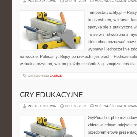
POSTED BY ADMIN
GRU - 5 - 2025
MOŻLIWOŚĆ KOMENTOWAN
Tempesta-Jachty.pl – Rejsy
to przestrzeń, w którym fa
spotyka się z praktyczną w
To serwis, stworzona z myś
które chcą poznawać nowe 
wyprawy i jednocześnie zd
na wodzie. Polecamy: Rejsy po rzekach i jeziorach i Podróże solo
wirtualna przystań, w której każdy miłośnik żagli znajdzie coś dla
CATEGORIES:
ZABRZE
GRY EDUKACYJNE
POSTED BY ADMIN
GRU - 5 - 2025
MOŻLIWOŚĆ KOMENTOWAN
GryPoradnik.pl to rozbudow
zbiera w jednym miejscu in
przedpremierowe prezentacj