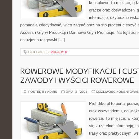
konsolowe. To miejsce, gd
gracze oraz doświadczeni g
informacje, użyteczne wska
pomagają zdecydować, w co zagrać oraz na sto procent cieszyć s
Access i Gry w Produkcji i Darmowe Gry i Promocje. Na tej stron
entuzjasta rozgrywki […]
CATEGORIES:
PORADY IT
ROWEROWE MODYFIKACJE I CUST
ZAWODY I WYŚCIGI ROWEROWE
POSTED BY ADMIN
GRU - 2 - 2025
MOŻLIWOŚĆ KOMENTOWAN
ProfiBike.pl to portal pośw
oraz wszystkiemu, co wiąż
rowerze. To miejsce, w któ
się z rzetelną informacją, i
trasy oraz praktycznymi w