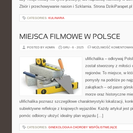
Zbiór i przechowywanie nasion i Szklarnia. Strona DzikiParapet.pl
CATEGORIES:
KULINARIA
MIEJSCA FILMOWE W POLSCE
POSTED BY ADMIN
GRU - 6 - 2025
MOŻLIWOŚĆ KOMENTOWAN
uMichalika – odkrywaj Polsk
został stworzony z miłości
regionów. To miejsce, w kt
pomysły na podróże po najp
zakątkach – od pasm górsk
morze oraz historyczne mie
uMichalika poznasz szczegółowe charakterystyki lokalizacji, kon
subiektywne refleksje z krajowych wyjazdów. Każdy artykuł jest p
pomóc odbiorcy ułożyć idealny plan wyjazdu […]
CATEGORIES:
GINEKOLOGIA A CHOROBY WSPÓŁISTNIEJĄCE