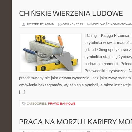
CHIŃSKIE WIERZENIA LUDOWE
POSTED BY ADMIN
GRU - 6 - 2025
MOŻLIWOŚĆ KOMENTOWAN
I Ching – Księga Przemian t
czytelnika w świat mądrośc
gdzie I Ching spotyka się z
symbolika staje się życio
budowaniu harmonii. Polec
Przewodniki turystyczne. Na 
przedstawiany nie jako dziwna wyrocznia, lecz jako żywy system 
omówienia heksagramów, wyjaśnienia symboli, a także instrukcje 
[…]
CATEGORIES:
PRAWO BANKOWE
PRACA NA MORZU I KARIERY MO