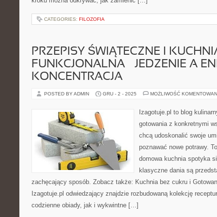
kroku można odkrywać, jak zamienić […]
CATEGORIES:
FILOZOFIA
PRZEPISY ŚWIĄTECZNE I KUCHNI
FUNKCJONALNA – JEDZENIE A ENE
KONCENTRACJA
POSTED BY ADMIN
GRU - 2 - 2025
MOŻLIWOŚĆ KOMENTOWAN
Izagotuje.pl to blog kulinar
gotowania z konkretnymi w
chcą udoskonalić swoje umie
poznawać nowe potrawy. To 
domowa kuchnia spotyka się
klasyczne dania są przedst
zachęcający sposób. Zobacz także: Kuchnia bez cukru i Gotowani
Izagotuje.pl odwiedzający znajdzie rozbudowaną kolekcję receptu
codzienne obiady, jak i wykwintne […]