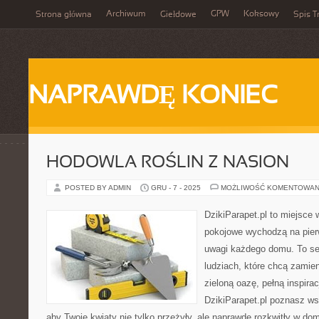
Archiwum
GPW
Koksowy
Strona główna
Giełdowe
Spis T
NAPRAWDĘ KONIEC
HODOWLA ROŚLIN Z NASION
POSTED BY ADMIN
GRU - 7 - 2025
MOŻLIWOŚĆ KOMENTOWAN
DzikiParapet.pl to miejsce 
pokojowe wychodzą na pierw
uwagi każdego domu. To se
ludziach, które chcą zamie
zieloną oazę, pełną inspirac
DzikiParapet.pl poznasz ws
aby Twoje kwiaty nie tylko przeżyły, ale naprawdę rozkwitły w 