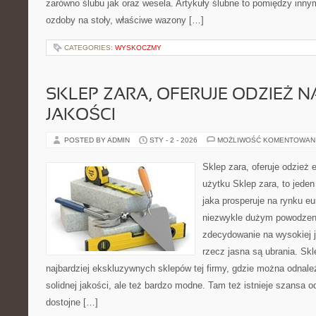
zarówno ślubu jak oraz wesela. Artykuły ślubne to pomiędzy innym
ozdoby na stoły, właściwe wazony […]
CATEGORIES:
WYSKOCZMY
SKLEP ZARA, OFERUJE ODZIEŻ N
JAKOŚCI
POSTED BY ADMIN
STY - 2 - 2026
MOŻLIWOŚĆ KOMENTOWAN
Sklep zara, oferuje odzież 
użytku Sklep zara, to jeden
jaka prosperuje na rynku e
niezwykle dużym powodzeni
zdecydowanie na wysokiej j
rzecz jasna są ubrania. Skl
najbardziej ekskluzywnych sklepów tej firmy, gdzie można odnale
solidnej jakości, ale też bardzo modne. Tam też istnieje szansa o
dostojne […]