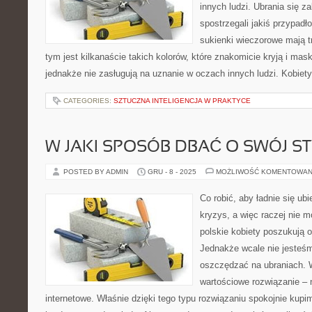
innych ludzi. Ubrania się za
spostrzegali jakiś przypadł
sukienki wieczorowe mają t
tym jest kilkanaście takich kolorów, które znakomicie kryją i mask
jednakże nie zasługują na uznanie w oczach innych ludzi. Kobiet
CATEGORIES:
SZTUCZNA INTELIGENCJA W PRAKTYCE
W JAKI SPOSÓB DBAĆ O SWÓJ ST
POSTED BY ADMIN
GRU - 8 - 2025
MOŻLIWOŚĆ KOMENTOWAN
Co robić, aby ładnie się ub
kryzys, a więc raczej nie m
polskie kobiety poszukują 
Jednakże wcale nie jesteś
oszczędzać na ubraniach. 
wartościowe rozwiązanie – 
internetowe. Właśnie dzięki tego typu rozwiązaniu spokojnie kupi