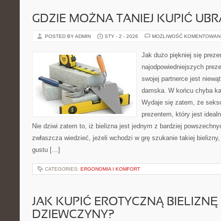
GDZIE MOŻNA TANIEJ KUPIĆ UBR
POSTED BY ADMIN
STY - 2 - 2026
MOŻLIWOŚĆ KOMENTOWAN
Jak dużo piękniej się pre
najodpowiedniejszych prez
swojej partnerce jest niewąt
damska. W końcu chyba każd
Wydaje się zatem, że sekso
prezentem, który jest ideal
Nie dziwi zatem to, iż bielizna jest jednym z bardziej powszechn
zwłaszcza wiedzieć, jeżeli wchodzi w grę szukanie takiej bielizny
gustu […]
CATEGORIES:
ERGONOMIA I KOMFORT
JAK KUPIĆ EROTYCZNĄ BIELIZNĘ
DZIEWCZYNY?