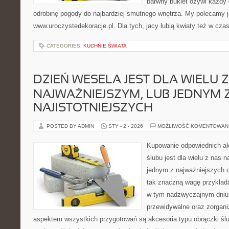
barwny bukiet ożywi każdy
odrobinę pogody do najbardziej smutnego wnętrza. My polecamy 
www.uroczystedekoracje.pl. Dla tych, jacy lubią kwiaty też w czas
CATEGORIES:
KUCHNIE ŚWIATA
DZIEŃ WESELA JEST DLA WIELU 
NAJWAŻNIEJSZYM, LUB JEDNYM 
NAJISTOTNIEJSZYCH
POSTED BY ADMIN
STY - 2 - 2026
MOŻLIWOŚĆ KOMENTOWAN
Kupowanie odpowiednich akc
ślubu jest dla wielu z nas n
jednym z najważniejszych d
tak znaczną wagę przykład
w tym nadzwyczajnym dniu 
przewidywalne oraz zorga
aspektem wszystkich przygotowań są akcesoria typu obrączki ślub