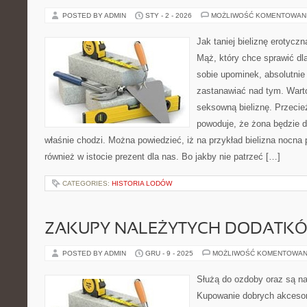
POSTED BY ADMIN
STY - 2 - 2026
MOŻLIWOŚĆ KOMENTOWAN
Jak taniej bieliznę erotycz
Mąż, który chce sprawić dla
sobie upominek, absolutnie 
zastanawiać nad tym. Warto 
seksowną bieliznę. Przecie
powoduje, że żona będzie du
właśnie chodzi. Można powiedzieć, iż na przykład bielizna nocna
również w istocie prezent dla nas. Bo jakby nie patrzeć […]
CATEGORIES:
HISTORIA LODÓW
ZAKUPY NALEŻYTYCH DODATKÓ
POSTED BY ADMIN
GRU - 9 - 2025
MOŻLIWOŚĆ KOMENTOWAN
Służą do ozdoby oraz są n
Kupowanie dobrych akcesori