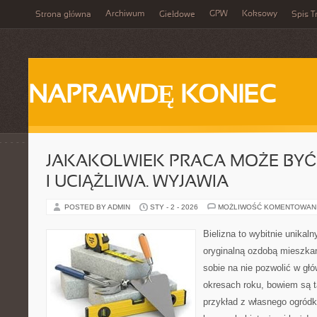
Archiwum
GPW
Koksowy
Strona główna
Giełdowe
Spis T
NAPRAWDĘ KONIEC
JAKAKOLWIEK PRACA MOŻE BYĆ
I UCIĄŻLIWA. WYJAWIA
POSTED BY ADMIN
STY - 2 - 2026
MOŻLIWOŚĆ KOMENTOWAN
Bielizna to wybitnie unikal
oryginalną ozdobą mieszkan
sobie na nie pozwolić w głó
okresach roku, bowiem są t
przykład z własnego ogródka