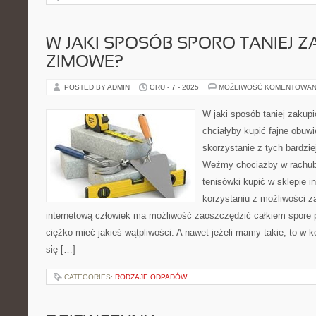
W JAKI SPOSÓB SPORO TANIEJ Z
ZIMOWE?
POSTED BY ADMIN
GRU - 7 - 2025
MOŻLIWOŚĆ KOMENTOWAN
W jaki sposób taniej zakupi
chciałyby kupić fajne obuwie
skorzystanie z tych bardzi
Weźmy chociażby w rachub
tenisówki kupić w sklepie i
korzystaniu z możliwości z
internetową człowiek ma możliwość zaoszczędzić całkiem spore p
ciężko mieć jakieś wątpliwości. A nawet jeżeli mamy takie, to 
się […]
CATEGORIES:
RODZAJE ODPADÓW