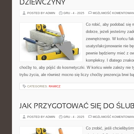
DZIEWCZYNY
POSTED BY ADMIN
GRU - 4 - 2025
MOŻLIWOŚĆ KOMENTOWAN
Co robić, aby podobać się
dobrze, jeżeli jesteśmy za
zewnętrznego. W końcu fakt
usatysfakcjonowanie nie b
pewnie będziemy mieć z ow
kompleksy. I dlatego znak
choćby to, aby pójść do kosmetyczki. W końcu wiele zależy nie 
trybu życia, ale również mocno się liczy choćby prezencja brwi b
CATEGORIES:
RAWICZ
JAK PRZYGOTOWAĆ SIĘ DO ŚLUB
POSTED BY ADMIN
GRU - 4 - 2025
MOŻLIWOŚĆ KOMENTOWAN
Co zrobić, jeśli chcieliby