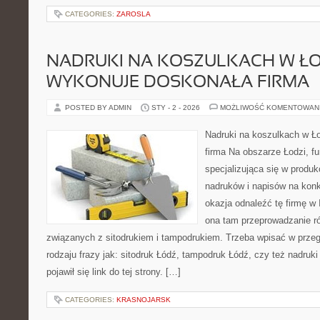
CATEGORIES:
ZAROSLA
NADRUKI NA KOSZULKACH W ŁO
WYKONUJE DOSKONAŁA FIRMA
POSTED BY ADMIN
STY - 2 - 2026
MOŻLIWOŚĆ KOMENTOWAN
Nadruki na koszulkach w Ł
firma Na obszarze Łodzi, fu
specjalizująca się w produ
nadruków i napisów na konk
okazja odnaleźć tę firmę w 
ona tam przeprowadzanie r
związanych z sitodrukiem i tampodrukiem. Trzeba wpisać w przeg
rodzaju frazy jak: sitodruk Łódź, tampodruk Łódź, czy też nadruk
pojawił się link do tej strony. […]
CATEGORIES:
KRASNOJARSK