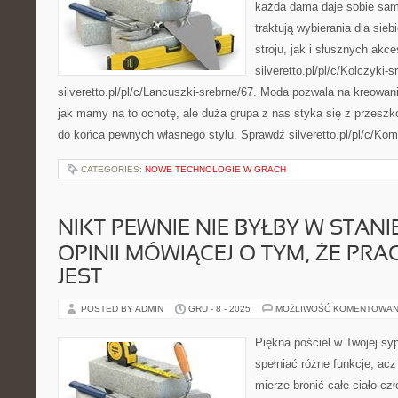
każda dama daje sobie sama
traktują wybierania dla si
stroju, jak i słusznych akc
silveretto.pl/pl/c/Kolczyki-s
silveretto.pl/pl/c/Lancuszki-srebrne/67. Moda pozwala na kreowa
jak mamy na to ochotę, ale duża grupa z nas styka się z przeszk
do końca pewnych własnego stylu. Sprawdź silveretto.pl/pl/c/Kom
CATEGORIES:
NOWE TECHNOLOGIE W GRACH
NIKT PEWNIE NIE BYŁBY W STAN
OPINII MÓWIĄCEJ O TYM, ŻE PRA
JEST
POSTED BY ADMIN
GRU - 8 - 2025
MOŻLIWOŚĆ KOMENTOWAN
Piękna pościel w Twojej syp
spełniać różne funkcje, ac
mierze bronić całe ciało cz