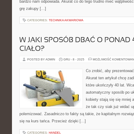
bardzo nam odpowiada. Akurat co do tego trudno mieć wątpliwości
grę zakupy […]
CATEGORIES:
TECHNIKA AKWARIOWA
W JAKI SPOSÓB DBAĆ O PONAD 
CIAŁO?
POSTED BY ADMIN
GRU - 8 - 2025
MOŻLIWOŚĆ KOMENTOWAN
Co zrobić, aby prezentować 
Akurat ten artykuł chcę za
które ukończyły 40 lat. Wca
automatyczny sposób po uk
kobiety stają się się mniej a
że tak czy siak już widać u
polemizować. Zasadniczo to fakty są takie, że kapitalnym rozwiąz
się na kurs tańca. Przecież dzięki […]
CATEGORIES:
HANDEL