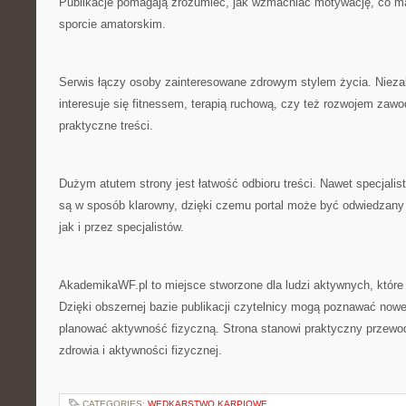
Publikacje pomagają zrozumieć, jak wzmacniać motywację, co m
sporcie amatorskim.
Serwis łączy osoby zainteresowane zdrowym stylem życia. Niezal
interesuje się fitnessem, terapią ruchową, czy też rozwojem zaw
praktyczne treści.
Dużym atutem strony jest łatwość odbioru treści. Nawet specjali
są w sposób klarowny, dzięki czemu portal może być odwiedzany
jak i przez specjalistów.
AkademikaWF.pl to miejsce stworzone dla ludzi aktywnych, które 
Dzięki obszernej bazie publikacji czytelnicy mogą poznawać nowe 
planować aktywność fizyczną. Strona stanowi praktyczny przewod
zdrowia i aktywności fizycznej.
CATEGORIES:
WĘDKARSTWO KARPIOWE