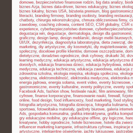
domowe
,
bezpieczeństwo finansowe rodzin
,
big data analizy
,
biod
biznes Azja
,
biznes data-driven
,
biznes edukacyjny
,
biznes ekolo
biznes lokalny
,
biznes USA
,
biżuteria premium
,
blog gastronomic
literacki
,
branding firmowy
,
branding osobisty
,
branding restauracji
chatboty
,
chirurgia rekonstrukcyjna
,
chmura obliczeniowa firmy
,
c
zawodowy
,
coaching zdrowia
,
content SEO
,
CSR globalny
,
CSR st
experience
,
cyberbezpieczeństwo domowe
,
cyberbezpieczeństwo
degustacja win
,
degustacje
,
dermatologia
,
design dla gastronomii
graficzny
,
design lamp
,
design meblarski
,
design mebli biurowych
UI/UX
,
dezynfekcja
,
diagnostyka laboratoryjna
,
dieta zwierząt
,
di
marketing
,
diy artystyczne
,
diy kosmetyki
,
diy majsterkowanie
,
di
społeczny
,
docelowe profile klientów
,
domowe oszczędzanie
,
dom
dietetyczne
,
doradztwo ogrodnicze
,
druk cyfrowy
,
drukarki 3d
,
drz
learning medyczny
,
edukacja artystyczna
,
edukacja artystyczna d
dorosłych
,
edukacja finansowa dzieci
,
edukacja hybrydowa
,
eduka
medyczna
,
edukacja techniczna
,
edukacja zawodowa
,
edukacja z
zdrowotna szkolna
,
ekologia miejska
,
ekologia społeczna
,
ekolog
społeczna
,
elektromobilność
,
elektronika medyczna
,
elektronika 
energia jądrowa
,
energia solarna
,
event video
,
eventy biznesowe
,
gastronomiczne
,
eventy kulturalne
,
eventy polityczne
,
eventy spo
Facebook Ads
,
fashion show
,
festiwale nauki
,
film animowany
,
fi
cyfrowe
,
finanse korporacyjne
,
finansowanie nauki
,
firewall
,
fizjot
online
,
food design
,
food influencerzy
,
food marketing
,
food stylin
fotografia artystyczna
,
fotografia dziecięca
,
fotografia kulinarna
,
f
sportowa
,
fotowoltaika materiały
,
gadżety biurowe
,
galeria interne
Ads
,
gospodarka komunalna
,
grafika interaktywna
,
grafika kompu
gry edukacyjne mobilne
,
gry edukacyjne offline
,
gry logiczne
,
han
kreatywne
,
hobby ogrodnicze
,
hotele biznesowe
,
hotele dla zwierz
influencer marketing kampanie
,
infrastruktura cyfrowa
,
inspiracje 
artystyczne
,
inteligentne oświetlenie
,
jachty luksusowe
,
jastrzębi