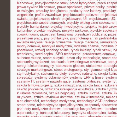
biznesowe
,
pozycjonowanie stron
,
praca hybrydowa
,
praca zespoł
prawo cywilne biznesowe
,
prawo spadkowe
,
private equity
,
produk
telewizyjna
,
produkty bez glutenu
,
produkty bez laktozy
,
produkty 
wegańskie
,
profile zawodowe
,
projektowanie graficzne
,
projektowa
światła
,
projektowanie ubrań
,
projektowanie UI
,
projektowanie UX
projektowanie wnętrz biurowych
,
projekty ekologiczne społeczne
,
projekty humanitarne
,
projekty inwestycyjne
,
projekty krajobrazow
kulturalne
,
projekty meblowe
,
projekty parkowe
,
projekty społecz
coworkingowa
,
przestrzeń kreatywna
,
przestrzeń publiczna
,
przes
przestrzeń pracy
,
psy profilaktyka
,
psychoterapia
,
rak profilaktyka
reklama natywna
,
relacje biznesowe
,
relacje medialne
,
remarketin
roboty domowe
,
robotyka medyczna
,
rodzinne finanse
,
rodzinne i
podatkowe
,
rozwój osobisty online
,
rynek lokalny
,
rynek sztuki
,
ry
techniczny
,
seed capital
,
SEO techniczne
,
serowarstwo domowe
,
skincare routine
,
smart budynki
,
smart city technologie
,
smart ene
sponsoring wydarzeń
,
spotkania networkingowe biznesowe
,
sprzę
sprzęt telekonferencyjny
,
sterowanie głosem
,
stolarstwo
,
strategi
strategie marketingowe
,
street photography
,
styl glamour
,
styl kla
styl rustykalny
,
suplementy diety
,
surowce naturalne
,
święta kulin
sprzedaży
,
systemy dokumentów
,
systemy ERP w firmie
,
system
systemy IT
,
systemy nawadniające
,
systemy płatnicze
,
systemy 
szkoła filmowa projekty
,
szkoła muzyczna
,
szkoła tańca
,
szkoleni
szkoły policealne
,
sztuczna inteligencja w kulturze
,
sztuka cyfrow
kulinarna regionalna
,
sztuka negocjacji
,
sztuka uliczna
,
sztuka ul
użytkowa
,
sztuka użytkowa domowa
,
sztuka w internecie
,
taniec
nieruchomości
,
technologia medyczna
,
technologie AGD
,
technol
smart home
,
telemedycyna specjalistyczna
,
teleporady zdrowotne
par
,
testy medyczne domowe
,
transakcje bezgotówkowe
,
transfo
autonomiczny
,
transport luksusowy
,
turystyka ekstremalna
,
twórc
ubezpieczenia komunikacyjne
,
ubezpieczenia zdrowotne prywatn