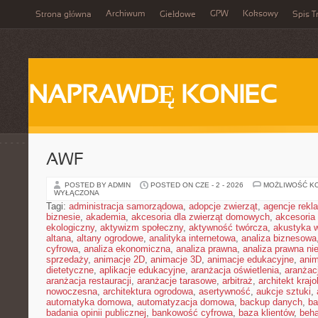
Archiwum
GPW
Koksowy
Strona główna
Giełdowe
Spis T
NAPRAWDĘ KONIEC
AWF
POSTED BY ADMIN
POSTED ON CZE - 2 - 2026
MOŻLIWOŚĆ K
WYŁĄCZONA
Tagi:
administracja samorządowa
,
adopcje zwierząt
,
agencje rek
biznesie
,
akademia
,
akcesoria dla zwierząt domowych
,
akcesoria
ekologiczny
,
aktywizm społeczny
,
aktywność twórcza
,
akustyka 
altana
,
altany ogrodowe
,
analityka internetowa
,
analiza biznesowa
cyfrowa
,
analiza ekonomiczna
,
analiza prawna
,
analiza prawna ni
sprzedaży
,
animacje 2D
,
animacje 3D
,
animacje edukacyjne
,
anim
dietetyczne
,
aplikacje edukacyjne
,
aranżacja oświetlenia
,
aranżacj
aranżacja restauracji
,
aranżacje tarasowe
,
arbitraż
,
architekt kraj
nowoczesna
,
architektura ogrodowa
,
asertywność
,
aukcje sztuki
,
automatyka domowa
,
automatyzacja domowa
,
backup danych
,
ba
badania opinii publicznej
,
bankowość cyfrowa
,
baza klientów
,
beha