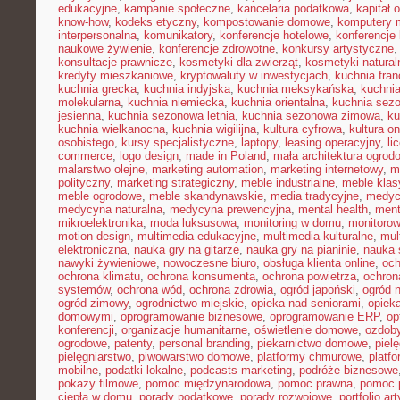
edukacyjne
,
kampanie społeczne
,
kancelaria podatkowa
,
kapitał 
know-how
,
kodeks etyczny
,
kompostowanie domowe
,
komputery 
interpersonalna
,
komunikatory
,
konferencje hotelowe
,
konferencje 
naukowe żywienie
,
konferencje zdrowotne
,
konkursy artystyczne
konsultacje prawnicze
,
kosmetyki dla zwierząt
,
kosmetyki natural
kredyty mieszkaniowe
,
kryptowaluty w inwestycjach
,
kuchnia fra
kuchnia grecka
,
kuchnia indyjska
,
kuchnia meksykańska
,
kuchni
molekularna
,
kuchnia niemiecka
,
kuchnia orientalna
,
kuchnia sez
jesienna
,
kuchnia sezonowa letnia
,
kuchnia sezonowa zimowa
,
ku
kuchnia wielkanocna
,
kuchnia wigilijna
,
kultura cyfrowa
,
kultura on
osobistego
,
kursy specjalistyczne
,
laptopy
,
leasing operacyjny
,
li
commerce
,
logo design
,
made in Poland
,
mała architektura ogrod
malarstwo olejne
,
marketing automation
,
marketing internetowy
,
m
polityczny
,
marketing strategiczny
,
meble industrialne
,
meble kla
meble ogrodowe
,
meble skandynawskie
,
media tradycyjne
,
medyc
medycyna naturalna
,
medycyna prewencyjna
,
mental health
,
ment
mikroelektronika
,
moda luksusowa
,
monitoring w domu
,
monitoro
motion design
,
multimedia edukacyjne
,
multimedia kulturalne
,
mul
elektroniczna
,
nauka gry na gitarze
,
nauka gry na pianinie
,
nauka 
nawyki żywieniowe
,
nowoczesne biuro
,
obsługa klienta online
,
oc
ochrona klimatu
,
ochrona konsumenta
,
ochrona powietrza
,
ochron
systemów
,
ochrona wód
,
ochrona zdrowia
,
ogród japoński
,
ogród 
ogród zimowy
,
ogrodnictwo miejskie
,
opieka nad seniorami
,
opiek
domowymi
,
oprogramowanie biznesowe
,
oprogramowanie ERP
,
op
konferencji
,
organizacje humanitarne
,
oświetlenie domowe
,
ozdob
ogrodowe
,
patenty
,
personal branding
,
piekarnictwo domowe
,
piel
pielęgniarstwo
,
piwowarstwo domowe
,
platformy chmurowe
,
platf
mobilne
,
podatki lokalne
,
podcasts marketing
,
podróże biznesowe
pokazy filmowe
,
pomoc międzynarodowa
,
pomoc prawna
,
pomoc 
ciepła w domu
,
porady podatkowe
,
porady rozwojowe
,
portfolio ar