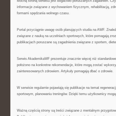
Mocną stroną serwisu jest bogactwo poruszanych zagadnień. Cz
informacje związane z wychowaniem fizycznym, rehabilitacją, zd
formami spędzania wolnego czasu.
Portal przyciągnie uwagę osób planujących studia na AWF. Znale
związane z nauką na uczelniach sportowych, które pomagają zro
publikacjach poruszane są zagadnienia związane z sportem, dietet
Serwis AkademikaWF prezentuje znacznie więcej niż standardowe
położono na konkretne rekomendacje, które mogą zostać wykorzy
zainteresowanych zdrowiem. Artykuły pomagają dbać o zdrowie.
W serwisie regularnie pojawiają się publikacje na temat regenerac
sportowym, planowaniu treningów. Dzięki temu użytkownicy mog
Ważną częścią strony są treści związane z mentalnym przygoto