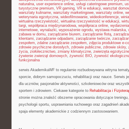
naturalna
,
user experience online
,
usługi cateringowe premium
,
us
turystyczne premium
,
VR gaming
,
VR w edukacji
,
warsztat domo
warsztaty kulinarne
,
warsztaty marketingowe
,
warsztaty online
,
w
weterynaria egzotyczna
,
wideofilmowanie
,
wideokonferencje
,
wini
wirtualna rzeczywistość
,
wirtualna rzeczywistość w edukacji
,
wirt
targi
,
współpraca międzynarodowa
,
współpraca online
,
wydarzenia
internetowe
,
wynalazki
,
wyposażenie ogrodu
,
wystawa malarska
,
zabawa w domu
,
zarządzanie biurem
,
zarządzanie flotą
,
zarządza
klientami
,
zarządzanie odpadami
,
zarządzanie twórcze
,
zarządzan
zespołem
,
zdalne zarządzanie zespołem
,
zdjęcia produktowe e-
zdrowie psychiczne dorosłych
,
zdrowie publiczne
,
zdrowie skóry
,
życia
,
ziołolecznictwo
,
zmiany klimatyczne
,
zwierzęta egzotyczn
żywienie zwierząt domowych
,
żywność BIO
,
żywność ekologiczna
funkcjonalna
serwis AkademikaWF to regularnie rozbudowywana witryna tematy
sporcie, dobrym samopoczuciu, rehabilitacji oraz nauce. Serwis 
dla uczniów, pasjonatów aktywności, szkoleniowców oraz wszyst
sportem i zdrowiem. Ciekawe kategorie to
Rehabilitacja i Fizjotera
stronie można znaleźć obszerne opracowania dotyczące treningu
psychologii sportu, usprawniania ruchowego oraz zagadnień akade
spaja elementy akademickie z codziennym zastosowaniem.