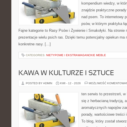
kompendium wiedzy, w któr
znajdzie praktyczne porady
nad psem. To internetowy pr
psów, w którym praktyka łą
Fajne kategorie to Rasy Psów i Żywienie i Smakołyki. Na stroni
prezentacje wielu psich ras. Dzięki temu potencjalny opiekun ma 
konkretne rasy. […]
CATEGORIES:
NIETYPOWE I EKSTRAWAGANCKIE MEBLE
KAWA W KULTURZE I SZTUCE
POSTED BY ADMIN
KWI - 12 - 2026
MOŻLIWOŚĆ KOMENTOWA
ten serwis to przestrzeń, w
się z herbacianą tradycją, 
aromatycznych napojów zam
porady, wartościowe treści
To blog, który został stwor