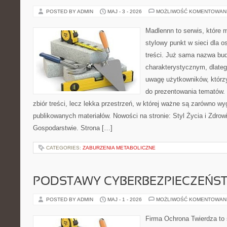
POSTED BY ADMIN
MAJ - 3 - 2026
MOŻLIWOŚĆ KOMENTOWAN
Madlennn to serwis, które 
stylowy punkt w sieci dla 
treści. Już sama nazwa bu
charakterystycznym, dlate
uwagę użytkowników, którzy
do prezentowania tematów. 
zbiór treści, lecz lekka przestrzeń, w której ważne są zarówno wy
publikowanych materiałów. Nowości na stronie: Styl Życia i Zdrowi
Gospodarstwie. Strona […]
CATEGORIES:
ZABURZENIA METABOLICZNE
PODSTAWY CYBERBEZPIECZEŃS
POSTED BY ADMIN
MAJ - 1 - 2026
MOŻLIWOŚĆ KOMENTOWAN
Firma Ochrona Twierdza to s