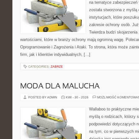
na tematyce zabezpieczeń 
została stworzona z myślą 
instytucjach, które poszuk
zakresie ochrony osób. J
Twierdza budzi skojarzenia z
wartościami, które w branży ochrony mają ogromną wagę. Poleca
Oprogramowanie i Zagrożenia i Ataki. To strona, która może zaint
firm, jak i klientów indywidualnych, […]
CATEGORIES:
ZABRZE
MODA DLA MALUCHA
POSTED BY ADMIN
KWI - 30 - 2026
MOŻLIWOŚĆ KOMENTOWA
Wallaboo to praktyczne mie
myślą o rodzicach, którzy 
podpowiedzi dotyczących ni
na tym, co w pierwszych mi
dziecka jest naprawdę ważn