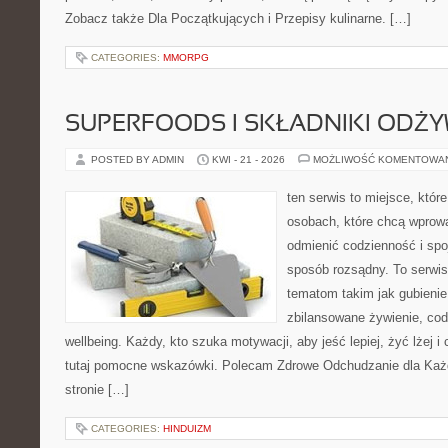
Zobacz także Dla Początkujących i Przepisy kulinarne. […]
CATEGORIES:
MMORPG
SUPERFOODS I SKŁADNIKI ODŻ
POSTED BY ADMIN
KWI - 21 - 2026
MOŻLIWOŚĆ KOMENTOWA
ten serwis to miejsce, któr
osobach, które chcą wprow
odmienić codzienność i spo
sposób rozsądny. To serwi
tematom takim jak gubieni
zbilansowane żywienie, cod
wellbeing. Każdy, kto szuka motywacji, aby jeść lepiej, żyć lżej i 
tutaj pomocne wskazówki. Polecam Zdrowe Odchudzanie dla Każd
stronie […]
CATEGORIES:
HINDUIZM