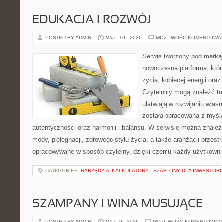
EDUKACJA I ROZWÓJ
POSTED BY ADMIN
MAJ - 10 - 2026
MOŻLIWOŚĆ KOMENTOWA
Serwis tworzony pod marką
nowoczesna platforma, któr
życia, kobiecej energii or
Czytelnicy mogą znaleźć tut
ułatwiają w rozwijaniu włas
została opracowana z myślą
autentyczności oraz harmonii i balansu. W serwisie można znaleź
mody, pielęgnacji, zdrowego stylu życia, a także aranżacji przestr
opracowywane w sposób czytelny, dzięki czemu każdy użytkowni
CATEGORIES:
NARZĘDZIA, KALKULATORY I SZABLONY DLA INWESTOR
SZAMPANY I WINA MUSUJĄCE
POSTED BY ADMIN
MAJ - 9 - 2026
MOŻLIWOŚĆ KOMENTOWAN