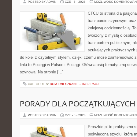
POSTED BY ADMIN
CZE - 5 - 2026
MOŻLIWOŚĆ KOMENTOWAN
CTCU to strona dla pasjonat
transporcie szynowym oraz
kolejową codziennością. To
tworzony z myślą o osobach,
transportem publicznym, al
szukających praktycznych 
do kolei z czytelnym stylem, dzięki czemu może zainteresować 
linki to Pociągi w Polsce i Pociągi. Główną osią tematyczną serw
szynowa. Na stronie […]
CATEGORIES:
DOM I MIESZKANIE – INSPIRACJE
PORADY DLA POCZĄTKUJĄCYCH 
POSTED BY ADMIN
CZE - 5 - 2026
MOŻLIWOŚĆ KOMENTOWAN
Proszkic.pl to praktyczna s
poświęcona szyciu, która m