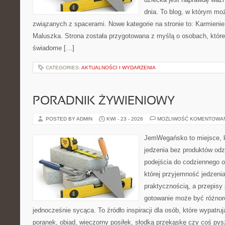
dnia. To blog, w którym mo
związanych z spacerami. Nowe kategorie na stronie to: Karmienie 
Maluszka. Strona została przygotowana z myślą o osobach, któ
świadome […]
CATEGORIES:
AKTUALNOŚCI I WYDARZENIA
PORADNIK ŻYWIENIOWY
POSTED BY ADMIN
KWI - 23 - 2026
MOŻLIWOŚĆ KOMENTOWA
JemWegańsko to miejsce, kt
jedzenia bez produktów od
podejścia do codziennego o
której przyjemność jedzenia
praktycznością, a przepisy 
gotowanie może być różnor
jednocześnie sycąca. To źródło inspiracji dla osób, które wypatr
poranek, obiad, wieczorny posiłek, słodką przekąskę czy coś py