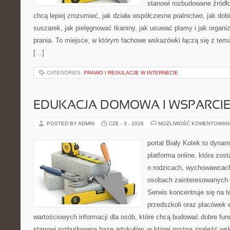
stanowi rozbudowane źródło
chcą lepiej zrozumieć, jak działa współczesne pralnictwo, jak dobi
suszarek, jak pielęgnować tkaniny, jak usuwać plamy i jak organ
prania. To miejsce, w którym fachowe wskazówki łączą się z temat
[…]
CATEGORIES:
PRAWO I REGULACJE W INTERNECIE
EDUKACJA DOMOWA I WSPARCIE
POSTED BY ADMIN
CZE - 3 - 2026
MOŻLIWOŚĆ KOMENTOWAN
portal Biały Kotek to dynam
platforma online, która zos
o rodzicach, wychowawcach
osobach zainteresowanych
Serwis koncentruje się na 
przedszkoli oraz placówek 
wartościowych informacji dla osób, które chcą budować dobre fu
stanowi rozbudowaną bazę artykułów, w której można znaleźć ws