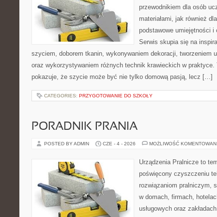
przewodnikiem dla osób uc
materiałami, jak również dla
podstawowe umiejętności i 
Serwis skupia się na inspi
szyciem, doborem tkanin, wykonywaniem dekoracji, tworzeniem 
oraz wykorzystywaniem różnych technik krawieckich w praktyce. 
pokazuje, że szycie może być nie tylko domową pasją, lecz […]
CATEGORIES:
PRZYGOTOWANIE DO SZKOŁY
PORADNIK PRANIA
POSTED BY ADMIN
CZE - 4 - 2026
MOŻLIWOŚĆ KOMENTOWAN
Urządzenia Pralnicze to te
poświęcony czyszczeniu t
rozwiązaniom pralniczym, 
w domach, firmach, hotelach
usługowych oraz zakładach