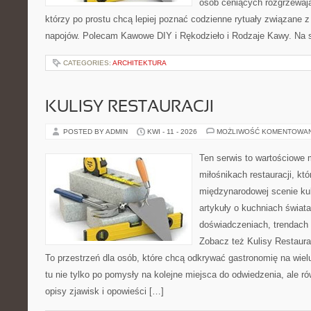
osób ceniących rozgrzewają
którzy po prostu chcą lepiej poznać codzienne rytuały związane
napojów. Polecam Kawowe DIY i Rękodzieło i Rodzaje Kawy. Na 
CATEGORIES:
ARCHITEKTURA
KULISY RESTAURACJI
POSTED BY ADMIN
KWI - 11 - 2026
MOŻLIWOŚĆ KOMENTOWA
Ten serwis to wartościowe 
miłośnikach restauracji, któ
międzynarodowej scenie kul
artykuły o kuchniach świata
doświadczeniach, trendach i
Zobacz też Kulisy Restaurac
To przestrzeń dla osób, które chcą odkrywać gastronomię na wielu
tu nie tylko po pomysły na kolejne miejsca do odwiedzenia, ale ró
opisy zjawisk i opowieści […]