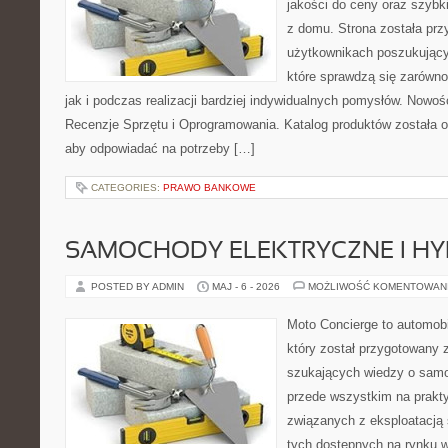
jakości do ceny oraz szyb
z domu. Strona została pr
użytkownikach poszukujący
które sprawdzą się zarówno
jak i podczas realizacji bardziej indywidualnych pomysłów. Nowośc
Recenzje Sprzętu i Oprogramowania. Katalog produktów została 
aby odpowiadać na potrzeby […]
CATEGORIES:
PRAWO BANKOWE
SAMOCHODY ELEKTRYCZNE I H
POSTED BY ADMIN
MAJ - 6 - 2026
MOŻLIWOŚĆ KOMENTOWAN
Moto Concierge to automobi
który został przygotowany 
szukających wiedzy o samo
przede wszystkim na prakt
związanych z eksploatacj
tych dostępnych na rynku w