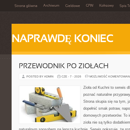
Archiwum
GPW
Koksowy
Strona główna
Giełdowe
Spis T
NAPRAWDĘ KONIEC
PRZEWODNIK PO ZIOŁACH
POSTED BY ADMIN
CZE - 7 - 2026
MOŻLIWOŚĆ KOMENTOWAN
Zioła od Kuchni to serwis dl
poznać naturalne przypraw
Strona skupia się na tym, 
dopełnić smak potraw, napo
domowych przetworów. To in
zioła nie są tylko dodatkiem
naturalnym sposobem na lepszą kuchnię. Serwis pokazuje, że r