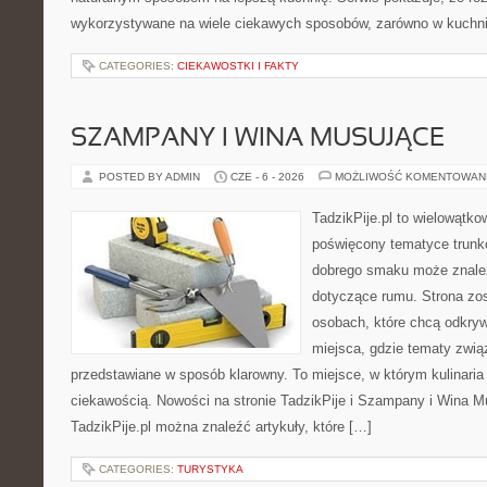
wykorzystywane na wiele ciekawych sposobów, zarówno w kuchni 
CATEGORIES:
CIEKAWOSTKI I FAKTY
SZAMPANY I WINA MUSUJĄCE
POSTED BY ADMIN
CZE - 6 - 2026
MOŻLIWOŚĆ KOMENTOWAN
TadzikPije.pl to wielowątk
poświęcony tematyce trunk
dobrego smaku może znaleź
dotyczące rumu. Strona zos
osobach, które chcą odkrywa
miejsca, gdzie tematy zwią
przedstawiane w sposób klarowny. To miejsce, w którym kulinaria
ciekawością. Nowości na stronie TadzikPije i Szampany i Wina M
TadzikPije.pl można znaleźć artykuły, które […]
CATEGORIES:
TURYSTYKA