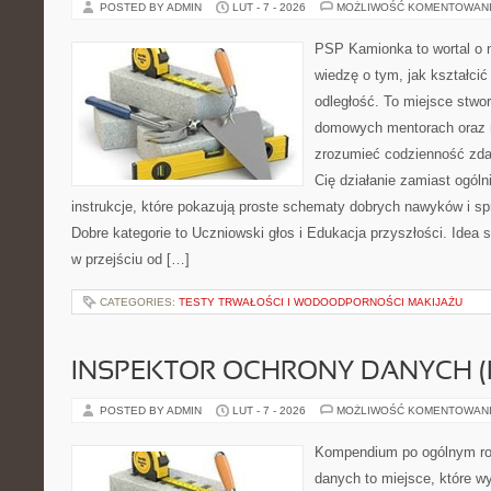
POSTED BY ADMIN
LUT - 7 - 2026
MOŻLIWOŚĆ KOMENTOWAN
PSP Kamionka to wortal o n
wiedzę o tym, jak kształcić
odległość. To miejsce stwo
domowych mentorach oraz n
zrozumieć codzienność zdaln
Cię działanie zamiast ogóln
instrukcje, które pokazują proste schematy dobrych nawyków i s
Dobre kategorie to Uczniowski głos i Edukacja przyszłości. Idea s
w przejściu od […]
CATEGORIES:
TESTY TRWAŁOŚCI I WODOODPORNOŚCI MAKIJAŻU
INSPEKTOR OCHRONY DANYCH (
POSTED BY ADMIN
LUT - 7 - 2026
MOŻLIWOŚĆ KOMENTOWAN
Kompendium po ogólnym ro
danych to miejsce, które w