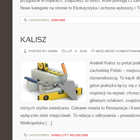
przygodzie w tropikach, znajdziesz tu treści, które pomogą Ci za
Nowe kategorie na stronie to Ekoturystyka i ochrona wybrzeży i T
CATEGORIES:
ZDROWIE
KALISZ
POSTED BY ADMIN
LUT - 8 - 2026
MOŻLIWOŚĆ KOMENTOWAN
Anabell Kalisz to portal po
zachodniej Polski – miejscu
różnorodnością. To kącik d
gdzie praktyka łączy się z i
inspiracji na wypad, chcesz
głównym szlakiem, znajdzie
różnych stylów zwiedzania. Ciekawe miasta to Restauracje i Kawia
wyłącznie zbiór miejscówek. To relacja z odkrywania – prowadzon
Wielkopolska […]
CATEGORIES:
SAMOLOTY WOJSKOWE