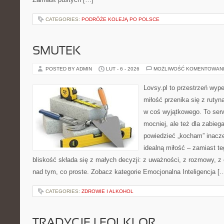
CATEGORIES:
PODRÓŻE KOLEJĄ PO POLSCE
SMUTEK
POSTED BY ADMIN
LUT - 6 - 2026
MOŻLIWOŚĆ KOMENTOWAN
Lovsy.pl to przestrzeń wyp
miłość przenika się z rutyn
w coś wyjątkowego. To serwi
mocniej, ale też dla zabieg
powiedzieć „kocham” inaczej
idealną miłość – zamiast t
bliskość składa się z małych decyzji: z uważności, z rozmowy, z 
nad tym, co proste. Zobacz kategorie Emocjonalna Inteligencja [
CATEGORIES:
ZDROWIE I ALKOHOL
TRADYCJE I FOLKLOR