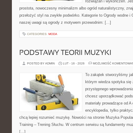
rozwiązań i wykończeń. Jeśl
prostota, nowoczesny minimalizm albo ogród naturalistyczny, znaj
przełożyć styl na zwykłe podwórko. Kategorie to Ogrody wodne 
naszej uwagi są ogrody z motywem przewodnim: […]
CATEGORIES:
MODA
PODSTAWY TEORII MUZYKI
POSTED BY ADMIN
LUT - 16 - 2026
MOŻLIWOŚĆ KOMENTOWA
To zakątek stworzyliśmy ja
którym wiedza spotyka się 
przystępnego wprowadzenia
chcesz uporządkować podst
materiały prowadzące od A d
encyklopedia, tylko praktyc
chcą lepiej rozumieć muzykę. Nowości na stronie Muzyka Popula
Training – Trening Słuchu. W centrum serwisu są fundamenty muz
[…]