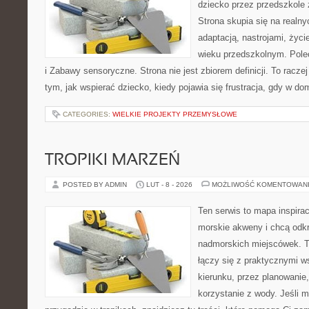
dziecko przez przedszkole z
Strona skupia się na realn
adaptacją, nastrojami, życ
wieku przedszkolnym. Pole
i Zabawy sensoryczne. Strona nie jest zbiorem definicji. To racze
tym, jak wspierać dziecko, kiedy pojawia się frustracja, gdy w 
CATEGORIES:
WIELKIE PROJEKTY PRZEMYSŁOWE
TROPIKI MARZEŃ
POSTED BY ADMIN
LUT - 8 - 2026
MOŻLIWOŚĆ KOMENTOWAN
Ten serwis to mapa inspirac
morskie akweny i chcą odk
nadmorskich miejscówek. T
łączy się z praktycznymi 
kierunku, przez planowanie
korzystanie z wody. Jeśli 