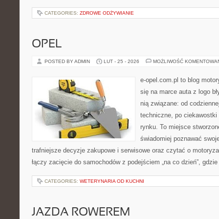
CATEGORIES:
ZDROWE ODŻYWIANIE
OPEL
POSTED BY ADMIN
LUT - 25 - 2026
MOŻLIWOŚĆ KOMENTOWA
e-opel.com.pl to blog motor
się na marce auta z logo b
nią związane: od codziennej
techniczne, po ciekawostki
rynku. To miejsce stworzon
świadomiej poznawać swoj
trafniejsze decyzje zakupowe i serwisowe oraz czytać o motoryza
łączy zacięcie do samochodów z podejściem „na co dzień”, gdzie l
CATEGORIES:
WETERYNARIA OD KUCHNI
JAZDA ROWEREM