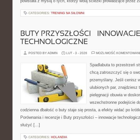
powstała z myślą o tych, którzy wolą ścieżki prowadzące przez z
CATEGORIES:
TRENING NA SIŁOWNI
BUTY PRZYSZŁOŚCI – INNOWACJ
TECHNOLOGICZNE
POSTED BY ADMIN
LUT - 3 - 2026
MOŻLIWOŚĆ KOMENTOWAN
Spadlabuta to przestrzeń st
chcą zatroszczyć się o sw
przemyślany. Jeśli cenisz 
ulubionych par, znajdziesz
pielęgnacji obuwia w dosko
wszechstronne podejście do
codzienna dbałość o buty staje się prosta, a efekty widać po krótk
Porównania i recenzje i Buty przyszłości – innowacje technologicz
służyć […]
CATEGORIES:
HOLANDIA