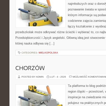
najmłodszych oraz o doros
poznawanie świata w sposób
którym informacje są podaw
codzienne zajęcia zamieniaj
łączy kształcenie z wyobra
przedszkolak może odkrywać różne ścieżki i wybierać to, co najb
Przedsiębiorczość i Język angielski. Główną ideą jest stworzenie 
której nauka odbywa się […]
CATEGORIES:
WIELKOPOLSKA
CHORZÓW
POSTED BY ADMIN
LUT - 4 - 2026
MOŻLIWOŚĆ KOMENTOWAN
Ta platforma to blog podró
region śląski – przestrzeń
inspiracje na zwiedzanie mi
polujesz na praktycznych p