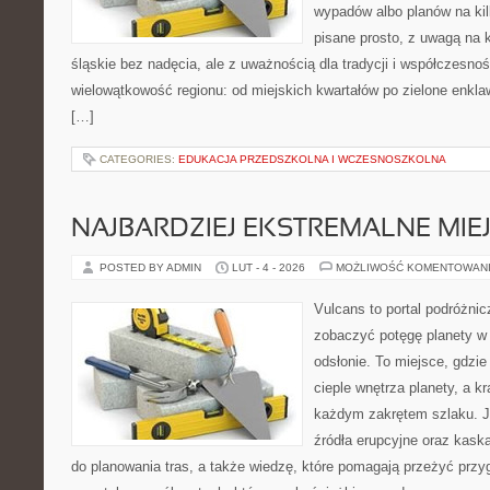
wypadów albo planów na kilk
pisane prosto, z uwagą na 
śląskie bez nadęcia, ale z uważnością dla tradycji i współczesno
wielowątkowość regionu: od miejskich kwartałów po zielone enklaw
[…]
CATEGORIES:
EDUKACJA PRZEDSZKOLNA I WCZESNOSZKOLNA
NAJBARDZIEJ EKSTREMALNE MIEJ
POSTED BY ADMIN
LUT - 4 - 2026
MOŻLIWOŚĆ KOMENTOWAN
Vulcans to portal podróżnic
zobaczyć potęgę planety w j
odsłonie. To miejsce, gdzie
cieple wnętrza planety, a kr
każdym zakrętem szlaku. Je
źródła erupcyjne oraz kaska
do planowania tras, a także wiedzę, które pomagają przeżyć przy