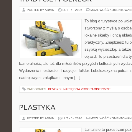
POSTED BY ADMIN
LUT - 5 - 2026
MOŻLIWOŚĆ KOMENTOWAN
To blog o turystyce po woj
stworzony z myślą o osobac
lokalne skarby i chcą ukła
praktyczny. Znajdziesz tu o
szybką wycieczkę, a także
objazd. To przestrzeń dla t
kameralność, ale też dla miłośników przygód i kulturalnych wydar
Wydarzenia i festiwale i Tradycje i folklor. Lubelszczyzna potrafi 
nastrojowymi zakątkami, innym […]
CATEGORIES:
DEVOPS I NARZĘDZIA PROGRAMISTYCZNE
PLASTYKA
POSTED BY ADMIN
LUT - 5 - 2026
MOŻLIWOŚĆ KOMENTOWAN
Lulitulisie to przestrzeń p