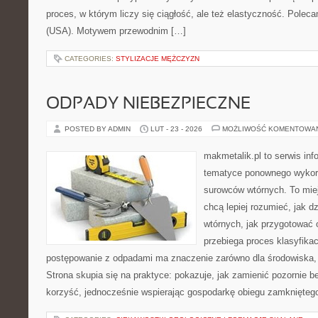
proces, w którym liczy się ciągłość, ale też elastyczność. Pole
(USA). Motywem przewodnim […]
CATEGORIES:
STYLIZACJE MĘŻCZYZN
ODPADY NIEBEZPIECZNE
POSTED BY ADMIN
LUT - 23 - 2026
MOŻLIWOŚĆ KOMENTOWA
makmetalik.pl to serwis in
tematyce ponownego wykor
surowców wtórnych. To miejs
chcą lepiej rozumieć, jak d
wtórnych, jak przygotować 
przebiega proces klasyfikac
postępowanie z odpadami ma znaczenie zarówno dla środowiska, ja
Strona skupia się na praktyce: pokazuje, jak zamienić pozornie 
korzyść, jednocześnie wspierając gospodarkę obiegu zamknięteg