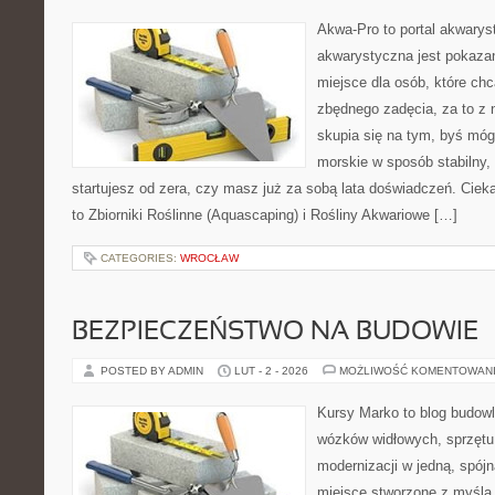
Akwa-Pro to portal akwarys
akwarystyczna jest pokazan
miejsce dla osób, które ch
zbędnego zadęcia, za to z 
skupia się na tym, byś mó
morskie w sposób stabilny, 
startujesz od zera, czy masz już za sobą lata doświadczeń. Ciek
to Zbiorniki Roślinne (Aquascaping) i Rośliny Akwariowe […]
CATEGORIES:
WROCŁAW
BEZPIECZEŃSTWO NA BUDOWIE
POSTED BY ADMIN
LUT - 2 - 2026
MOŻLIWOŚĆ KOMENTOWAN
Kursy Marko to blog budowl
wózków widłowych, sprzętu
modernizacji w jedną, spójn
miejsce stworzone z myślą 