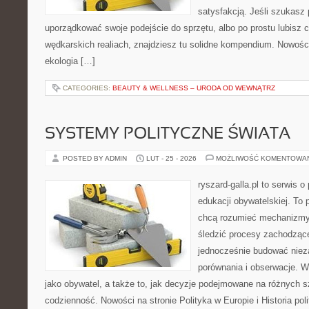
satysfakcją. Jeśli szukasz
uporządkować swoje podejście do sprzętu, albo po prostu lubisz c
wędkarskich realiach, znajdziesz tu solidne kompendium. Nowości
ekologia […]
CATEGORIES:
BEAUTY & WELLNESS – URODA OD WEWNĄTRZ
SYSTEMY POLITYCZNE ŚWIATA
POSTED BY ADMIN
LUT - 25 - 2026
MOŻLIWOŚĆ KOMENTOWA
ryszard-galla.pl to serwis o 
edukacji obywatelskiej. To 
chcą rozumieć mechanizmy 
śledzić procesy zachodzące
jednocześnie budować nieza
porównania i obserwacje. W
jako obywatel, a także to, jak decyzje podejmowane na różnych s
codzienność. Nowości na stronie Polityka w Europie i Historia pol