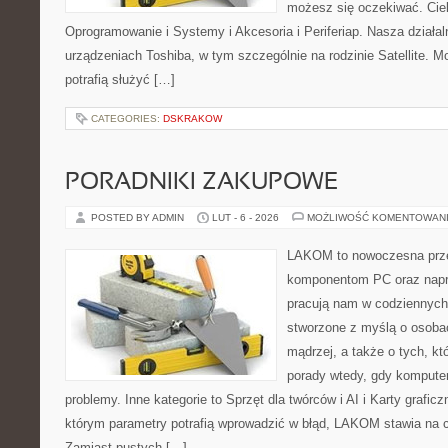
możesz się oczekiwać. Cie
Oprogramowanie i Systemy i Akcesoria i Periferiap. Nasza działal
urządzeniach Toshiba, w tym szczególnie na rodzinie Satellite. M
potrafią służyć […]
CATEGORIES:
DSKRAKOW
PORADNIKI ZAKUPOWE
POSTED BY ADMIN
LUT - 6 - 2026
MOŻLIWOŚĆ KOMENTOWAN
LAKOM to nowoczesna prze
komponentom PC oraz napr
pracują nam w codziennych
stworzone z myślą o osoba
mądrzej, a także o tych, kt
porady wtedy, gdy kompute
problemy. Inne kategorie to Sprzęt dla twórców i AI i Karty grafi
którym parametry potrafią wprowadzić w błąd, LAKOM stawia na cz
Zamiast pustych […]