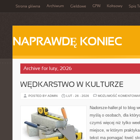
Archiwum
GPW
Koksowy
Strona główna
Giełdowe
Spis T
NAPRAWDĘ KONIEC
Archive for luty, 2026
WĘDKARSTWO W KULTURZE
POSTED BY ADMIN
LUT - 26 - 2026
MOŻLIWOŚĆ KOMENTOWA
Nadorsze-haller.pl to blog w
myślą o osobach, dla który
czymś więcej niż tylko we
miejsce, w którym praktyka
tekst ma pomagać łowić sku