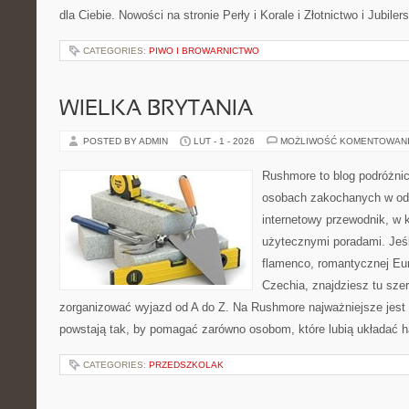
dla Ciebie. Nowości na stronie Perły i Korale i Złotnictwo i Jubil
CATEGORIES:
PIWO I BROWARNICTWO
WIELKA BRYTANIA
POSTED BY ADMIN
LUT - 1 - 2026
MOŻLIWOŚĆ KOMENTOWAN
Rushmore to blog podróżnic
osobach zakochanych w od
internetowy przewodnik, w k
użytecznymi poradami. Jeśl
flamenco, romantycznej Euro
Czechia, znajdziesz tu sze
zorganizować wyjazd od A do Z. Na Rushmore najważniejsze jest 
powstają tak, by pomagać zarówno osobom, które lubią układać h
CATEGORIES:
PRZEDSZKOLAK