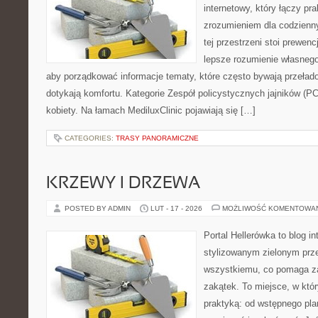
internetowy, który łączy pr
zrozumieniem dla codzienn
tej przestrzeni stoi prewen
lepsze rozumienie własnego
aby porządkować informacje tematy, które często bywają przeła
dotykają komfortu. Kategorie Zespół policystycznych jajników (P
kobiety. Na łamach MediluxClinic pojawiają się […]
CATEGORIES:
TRASY PANORAMICZNE
KRZEWY I DRZEWA
POSTED BY ADMIN
LUT - 17 - 2026
MOŻLIWOŚĆ KOMENTOWA
Portal Hellerówka to blog i
stylizowanym zielonym prz
wszystkiemu, co pomaga za
zakątek. To miejsce, w któ
praktyką: od wstępnego pla