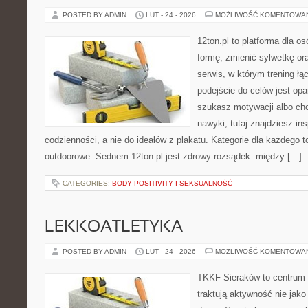
POSTED BY ADMIN
LUT - 24 - 2026
MOŻLIWOŚĆ KOMENTOWA
12ton.pl to platforma dla o
formę, zmienić sylwetkę ora
serwis, w którym trening łą
podejście do celów jest opa
szukasz motywacji albo ch
nawyki, tutaj znajdziesz in
codzienności, a nie do ideałów z plakatu. Kategorie dla każdego to
outdoorowe. Sednem 12ton.pl jest zdrowy rozsądek: między […]
CATEGORIES:
BODY POSITIVITY I SEKSUALNOŚĆ
LEKKOATLETYKA
POSTED BY ADMIN
LUT - 24 - 2026
MOŻLIWOŚĆ KOMENTOWA
TKKF Sieraków to centrum w
traktują aktywność nie jako