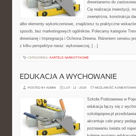
drewnianemu do zastosowań 
Cię realizacja inwestycji, m
zewnętrzna, konstrukcja d
albo elementy wykończeniowe, znajdziesz tu praktyczne wskazó
sposób, bez marketingowych ogólników. Polecamy kategorie Trend
drewnianej i Impregnacja i Ochrona Drewna. Rdzeniem serwisu je
z kilku perspektyw naraz: wykonawczej, […]
CATEGORIES:
KARTELE NARKOTYKOWE
EDUKACJA A WYCHOWANIE
POSTED BY ADMIN
LUT - 12 - 2026
MOŻLIWOŚĆ KOMENTOWA
Szkoła Podstawowa w Popow
edukacja łączy się z wych
szkolapopow.pl przedstawia
akcentuje cele pracy pedag
poznawaniu świata od najwc
kolejne poziomy edukacyjne