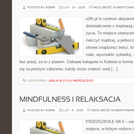
POSTED BY ADMIN
LUT - 10 - 2026
MOŻLIWOŚĆ KOMENTOWA
o2fit.pl to centrum aktywnoś
doświadczenie z inspiracją 
życia. To miejsce stworzon
ćwiczyć mądrzej, a jednocz
stronie znajdziesz treści,
ciało, wysmuklić sylwetkę,
bez presji, za to z planem. Ciekawe kategorie to Kobieta w formie i
się na prostym założeniu: każdy może znaleźć swój […]
CATEGORIES:
BIBLIA W ŻYCIU WIERZĄCEGO
MINDFULNESS I RELAKSACJA
POSTED BY ADMIN
LUT - 9 - 2026
MOŻLIWOŚĆ KOMENTOWAN
PRZEDSZKOLE NA 5 – serwi
miejsce, w którym rodzice