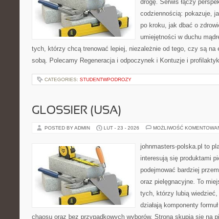
drogę. Serwis łączy perspe
codziennością: pokazuje, 
po kroku, jak dbać o zdrowi
umiejętności w duchu mądre
tych, którzy chcą trenować lepiej, niezależnie od tego, czy są na 
sobą. Polecamy Regeneracja i odpoczynek i Kontuzje i profilakty
CATEGORIES:
STUDENTWPODROZY
GLOSSIER (USA)
POSTED BY ADMIN
LUT - 23 - 2026
MOŻLIWOŚĆ KOMENTOWA
johnmasters-polska.pl to pl
interesują się produktami p
podejmować bardziej prze
oraz pielęgnacyjne. To mie
tych, którzy lubią wiedzieć,
działają komponenty formuł
chaosu oraz bez przypadkowych wyborów. Strona skupia się na pi