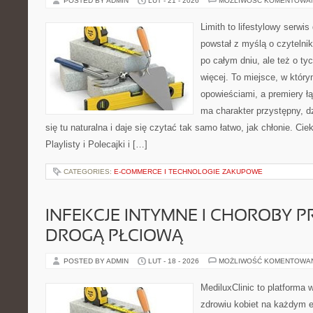
POSTED BY ADMIN
LUT - 21 - 2026
MOŻLIWOŚĆ KOMENTOWA
Limith to lifestylowy serwi
powstał z myślą o czyteln
po całym dniu, ale też o ty
więcej. To miejsce, w który
opowieściami, a premiery ł
ma charakter przystępny, 
się tu naturalna i daje się czytać tak samo łatwo, jak chłonie. Cie
Playlisty i Polecajki i […]
CATEGORIES:
E-COMMERCE I TECHNOLOGIE ZAKUPOWE
INFEKCJE INTYMNE I CHOROBY 
DROGĄ PŁCIOWĄ
POSTED BY ADMIN
LUT - 18 - 2026
MOŻLIWOŚĆ KOMENTOWA
MediluxClinic to platforma 
zdrowiu kobiet na każdym e