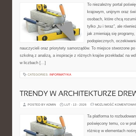
To niezależny portal poświ
krajowym, unijnym oraz św
osobach, które chcą rozumie
tylko „tu i teraz”, ale równ
jak zmieniają się programy,
podopiecznych, oczekiwani
nauczycieli oraz priorytety samorządów. To miejsce stworzone po
szkolną z analizą, a inspiracje z różnych krajów przekładać na 
w liczbach […]
CATEGORIES:
INFORMATYKA
TRENDY W ARCHITEKTURZE DRE
POSTED BY ADMIN
LUT - 13 - 2026
MOŻLIWOŚĆ KOMENTOWA
Ta platforma to rozbudowan
poświęcony temu, co w prak
różnicę w elementach nośny