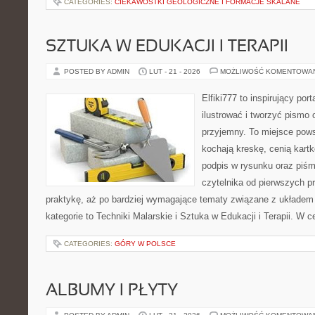
CATEGORIES:
CIEKAWOSTKI GEOLOGICZNE I FORMACJE SKALANE
SZTUKA W EDUKACJI I TERAPII
POSTED BY ADMIN
LUT - 21 - 2026
MOŻLIWOŚĆ KOMENTOWA
Elfiki777 to inspirujący por
ilustrować i tworzyć pismo
przyjemny. To miejsce pows
kochają kreskę, cenią kart
podpis w rysunku oraz piśm
czytelnika od pierwszych p
praktykę, aż po bardziej wymagające tematy związane z układem
kategorie to Techniki Malarskie i Sztuka w Edukacji i Terapii. W 
CATEGORIES:
GÓRY W POLSCE
ALBUMY I PŁYTY