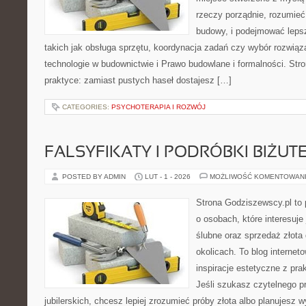
rzeczy porządnie, rozumieć,
budowy, i podejmować leps
takich jak obsługa sprzętu, koordynacja zadań czy wybór rozwi
technologie w budownictwie i Prawo budowlane i formalności. Stro
praktyce: zamiast pustych haseł dostajesz […]
CATEGORIES:
PSYCHOTERAPIA I ROZWÓJ
FALSYFIKATY I PODRÓBKI BIŻUTE
POSTED BY ADMIN
LUT - 1 - 2026
MOŻLIWOŚĆ KOMENTOWAN
Strona Godziszewscy.pl to 
o osobach, które interesuje 
ślubne oraz sprzedaż złota
okolicach. To blog internet
inspiracje estetyczne z pr
Jeśli szukasz czytelnego 
jubilerskich, chcesz lepiej zrozumieć próby złota albo planujesz wy