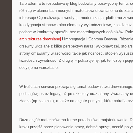
Ta platforma to rozbudowany blog budowlany poświęcony temu, co
różnicę w elementach nośnych: materiałowi drewnianemu do zast
interesuje Cię realizacja inwestycji, modernizacja, platforma zew
kondygnacja stropowa albo elementy wykończeniowe, znajdziesz
podane w konkretny sposób, bez marketingowych ogólników. Pol
architekturze drewnianej
i Impregnacja i Ochrona Drewna. Rdzenie
drzewny widziane z kilku perspektyw naraz: wykonawczej, stolarsk
strony omawiamy właściwości takie jak nośność, stopień wysusze
twardość i żywotność. Z drugiej – pokazujemy, jak te liczby i poję
decyzje na warsztacie.
W treściach serwisu przewija się temat budownictwa drewnianego
podciągów, przez legary, aż po szkielety oraz altany. Zwracamy 
złącza (np. łączniki), a także na częste pomyłki, które potrafią p
Duża część materiałów ma formę poradników i majsterkowania. D
kroku przejść przez planowanie pracy, dobrać sprzęt, ocenić przy