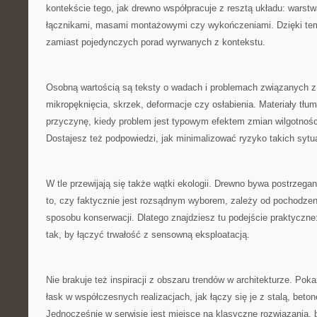
kontekście tego, jak drewno współpracuje z resztą układu: warstw
łącznikami, masami montażowymi czy wykończeniami. Dzięki tem
zamiast pojedynczych porad wyrwanych z kontekstu.
Osobną wartością są teksty o wadach i problemach związanych z
mikropęknięcia, skrzek, deformacje czy osłabienia. Materiały tłu
przyczynę, kiedy problem jest typowym efektem zmian wilgotnośc
Dostajesz też podpowiedzi, jak minimalizować ryzyko takich sytua
W tle przewijają się także wątki ekologii. Drewno bywa postrzegane
to, czy faktycznie jest rozsądnym wyborem, zależy od pochodze
sposobu konserwacji. Dlatego znajdziesz tu podejście praktyczn
tak, by łączyć trwałość z sensowną eksploatacją.
Nie brakuje też inspiracji z obszaru trendów w architekturze. Po
łask w współczesnych realizacjach, jak łączy się je z stalą, bet
Jednocześnie w serwisie jest miejsce na klasyczne rozwiązania,