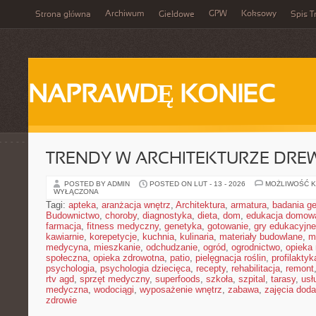
Archiwum
GPW
Koksowy
Strona główna
Giełdowe
Spis T
NAPRAWDĘ KONIEC
TRENDY W ARCHITEKTURZE DRE
POSTED BY ADMIN
POSTED ON LUT - 13 - 2026
MOŻLIWOŚĆ 
WYŁĄCZONA
Tagi:
apteka
,
aranżacja wnętrz
,
Architektura
,
armatura
,
badania g
Budownictwo
,
choroby
,
diagnostyka
,
dieta
,
dom
,
edukacja domow
farmacja
,
fitness medyczny
,
genetyka
,
gotowanie
,
gry edukacyjne
kawiarnie
,
korepetycje
,
kuchnia
,
kulinaria
,
materiały budowlane
,
m
medycyna
,
mieszkanie
,
odchudzanie
,
ogród
,
ogrodnictwo
,
opieka
społeczna
,
opieka zdrowotna
,
patio
,
pielęgnacja roślin
,
profilaktyk
psychologia
,
psychologia dziecięca
,
recepty
,
rehabilitacja
,
remont
rtv agd
,
sprzęt medyczny
,
superfoods
,
szkoła
,
szpital
,
tarasy
,
usł
medyczna
,
wodociągi
,
wyposażenie wnętrz
,
zabawa
,
zajęcia dod
zdrowie