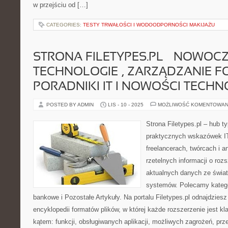
w przejściu od […]
CATEGORIES:
TESTY TRWAŁOŚCI I WODOODPORNOŚCI MAKIJAŻU
STRONA FILETYPES.PL – NOWOC
TECHNOLOGIE , ZARZĄDZANIE F
PORADNIKI IT I NOWOŚCI TECH
POSTED BY ADMIN
LIS - 10 - 2025
MOŻLIWOŚĆ KOMENTOWAN
Strona Filetypes.pl – hub 
praktycznych wskazówek IT
freelancerach, twórcach i a
rzetelnych informacji o roz
aktualnych danych ze świa
systemów. Polecamy kategor
bankowe i Pozostałe Artykuły. Na portalu Filetypes.pl odnajdzies
encyklopedii formatów plików, w której każde rozszerzenie jest k
kątem: funkcji, obsługiwanych aplikacji, możliwych zagrożeń, prz