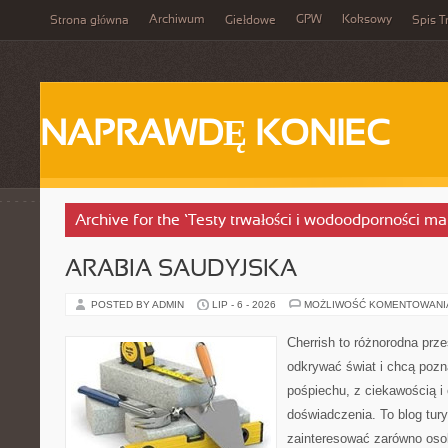
Archiwum
GPW
Koksowy
Strona główna
Giełdowe
Spis T
NAPRAWDĘ KONIEC
Archive for the ‘Testy trwałości i wodoodporności ma
ARABIA SAUDYJSKA
POSTED BY ADMIN
LIP - 6 - 2026
MOŻLIWOŚĆ KOMENTOWAN
Cherrish to różnorodna prze
odkrywać świat i chcą poz
pośpiechu, z ciekawością i
doświadczenia. To blog tur
zainteresować zarówno osob