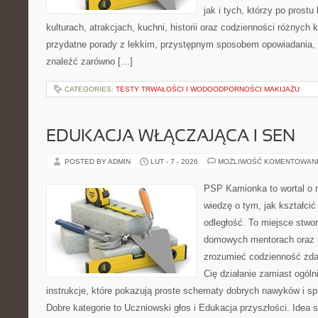
jak i tych, którzy po prostu
kulturach, atrakcjach, kuchni, historii oraz codzienności różnych 
przydatne porady z lekkim, przystępnym sposobem opowiadania,
znaleźć zarówno […]
CATEGORIES:
TESTY TRWAŁOŚCI I WODOODPORNOŚCI MAKIJAŻU
EDUKACJA WŁĄCZAJĄCA I SEN
POSTED BY ADMIN
LUT - 7 - 2026
MOŻLIWOŚĆ KOMENTOWAN
PSP Kamionka to wortal o n
wiedzę o tym, jak kształcić
odległość. To miejsce stwo
domowych mentorach oraz n
zrozumieć codzienność zdaln
Cię działanie zamiast ogóln
instrukcje, które pokazują proste schematy dobrych nawyków i s
Dobre kategorie to Uczniowski głos i Edukacja przyszłości. Idea s