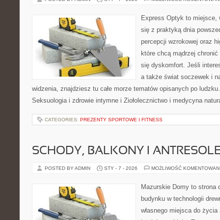
Express Optyk to miejsce, 
się z praktyką dnia powsze
percepcji wzrokowej oraz hi
które chcą mądrzej chronić
się dyskomfort. Jeśli intere
a także świat soczewek i n
widzenia, znajdziesz tu całe morze tematów opisanych po ludzku.
Seksuologia i zdrowie intymne i Ziołolecznictwo i medycyna natu
CATEGORIES:
PREZENTY SPORTOWE I FITNESS
SCHODY, BALKONY I ANTRESOL
POSTED BY ADMIN
STY - 7 - 2026
MOŻLIWOŚĆ KOMENTOWAN
Mazurskie Domy to strona d
budynku w technologii drew
własnego miejsca do życia 