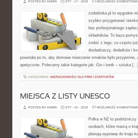
POSTED BY ADMIN
STY - 17 - 2026
MOŻLIWOŚĆ KOMENTOWA
zrobdrinka.pl to wygodne mi
szybko przygotować niesko
bez profesjonalnego zaplec
składników. To baza pomysłó
zrobić z tego, co często ju
dosładzaczy, dodatków i kr
powstała po to, aby domowe mieszanie smaków było przyjemne, 
apetycznie. Polecamy takie kategorie jak: Gin i tonik – sztuka […
CATEGORIES:
NIERUCHOMOŚCI DLA FIRM I STARTUPÓW
MIEJSCA Z LISTY UNESCO
POSTED BY ADMIN
STY - 16 - 2026
MOŻLIWOŚĆ KOMENTOWA
Polka w NZ to podróżniczy 
osobach, które marzą o kraj
planują wyprawę do kraju k