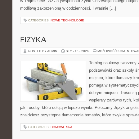
w Trójmieście. WŻCh (Wspólnota Życia Chrześcijańskiego) kojarz
modlitwą zakorzenioną w codzienności. I właśnie […]
CATEGORIES:
NOWE TECHNOLOGIE
FIZYKA
POSTED BY ADMIN
STY - 15 - 2026
MOŻLIWOŚĆ KOMENTOWA
To blog naukowy tworzony z
podstawówki oraz szkoły śr
miejsca, które tłumaczy kro
pomaga w systematycznych
dobrym miejscu. Treści są 
wspierały zarówno tych, kt
jak i osoby, które celują w lepsze wyniki. Polecamy Język angiels
znajdziesz przystępne tłumaczenia tematów, które zwykle sprawiaj
CATEGORIES:
DOMOWE SPA