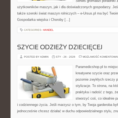
Serwis gromadzi poradniki
użytkowników maszyn, jak i dla doświadczonych gospodarzy. Jeśli
także szeroki świat maszyn rolniczych – e-Ursus.pl ma być Two
Gospodarka wiejska i Choroby […]
CATEGORIES:
HANDEL
SZYCIE ODZIEŻY DZIECIĘCEJ
POSTED BY ADMIN
STY - 26 - 2026
MOŻLIWOŚĆ KOMENTOWA
Paramedicshop.pl to miejsc
kreatywne szycie oraz przer
pozornie zwykłych rzeczy 
stylizacje. To strona, na kt
praktyka i radość z tego, 
stworzyć coś, co idealnie p
i codziennego życia. Jeśli marzysz o tym, by Twoja garderoba była
jednocześnie chcesz działać w duchu odpowiedzialnego stylu, zn