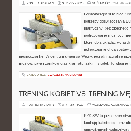
POSTED BY ADMIN
STY - 25 - 2026
MOŻLIWOŚĆ KOMENTOWA
GorąceWęgry.pl to blog tury
potrzeby doświadczania Eu
praktyczny, bez zbędnego n
podróżowanie musi być męc
które lubią układać wyjazdy
jednocześnie chcą zostawić
niespodziankę. W centrum uwagi są Węgry, jednak naturalnie przewi
mostów, piwa i zamków oraz kraj Tatr, jaskiń i źródeł. To właśnie 
CATEGORIES:
ĆWICZENIA NA SIŁOWNI
TRENING KOBIET VS. TRENING M
POSTED BY ADMIN
STY - 25 - 2026
MOŻLIWOŚĆ KOMENTOWA
PZKiSW to przestrzeń stwor
kochają kalistenics oraz uli
sprawdzonych wskazówek, 