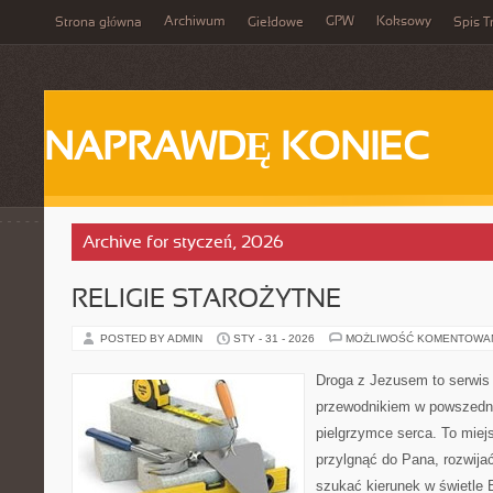
Archiwum
GPW
Koksowy
Strona główna
Giełdowe
Spis T
NAPRAWDĘ KONIEC
Archive for styczeń, 2026
RELIGIE STAROŻYTNE
POSTED BY ADMIN
STY - 31 - 2026
MOŻLIWOŚĆ KOMENTOWA
Droga z Jezusem to serwis r
przewodnikiem w powszedn
pielgrzymce serca. To miej
przylgnąć do Pana, rozwija
szukać kierunek w świetle E