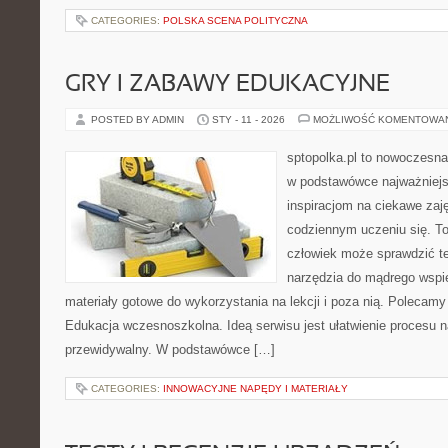
CATEGORIES:
POLSKA SCENA POLITYCZNA
GRY I ZABAWY EDUKACYJNE
POSTED BY ADMIN
STY - 11 - 2026
MOŻLIWOŚĆ KOMENTOWA
sptopolka.pl to nowoczesna
w podstawówce najważniejs
inspiracjom na ciekawe zaj
codziennym uczeniu się. T
człowiek może sprawdzić te
narzędzia do mądrego wspie
materiały gotowe do wykorzystania na lekcji i poza nią. Polecam
Edukacja wczesnoszkolna. Ideą serwisu jest ułatwienie procesu na
przewidywalny. W podstawówce […]
CATEGORIES:
INNOWACYJNE NAPĘDY I MATERIAŁY