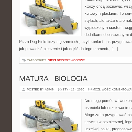
którzy chcą poznawać wszy
kultowym plackiem. To serw
stylach, ale także o aromat
wypieczonym ciastem, ciąg
dodatkami dopasowanymi do
Pizza Dog Field liczy się rzemiosło, czyli konkret: jak przygotowa
jak prowadzić pieczenie i jak dojść do tego momentu, […]
CATEGORIES:
SIECI BEZPRZEWODOWE
MATURA – BIOLOGIA
POSTED BY ADMIN
STY - 12 - 2026
MOŻLIWOŚĆ KOMENTOWA
Nie mogę pomóc w tworzeniu
przecieki lub oszukiwanie 
Mogę za to przygotować bar
serwisu w bezpiecznej, lega
uczciwej nauki, prognozow