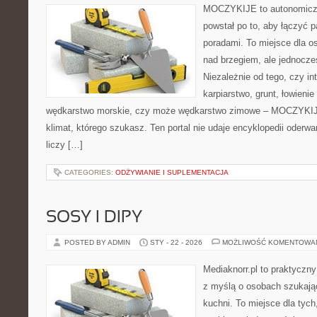
MOCZYKIJE to autonomiczn
powstał po to, aby łączyć 
poradami. To miejsce dla o
nad brzegiem, ale jednocześ
Niezależnie od tego, czy in
karpiarstwo, grunt, łowieni
wędkarstwo morskie, czy może wędkarstwo zimowe – MOCZYKIJE
klimat, którego szukasz. Ten portal nie udaje encyklopedii oderwa
liczy […]
CATEGORIES:
ODŻYWIANIE I SUPLEMENTACJA
SOSY I DIPY
POSTED BY ADMIN
STY - 22 - 2026
MOŻLIWOŚĆ KOMENTOWA
Mediaknorr.pl to praktyczny
z myślą o osobach szukają
kuchni. To miejsce dla tyc