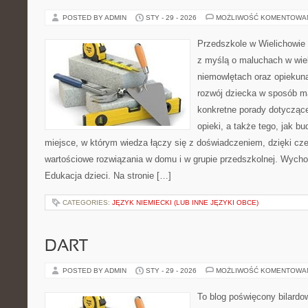
POSTED BY ADMIN
STY - 29 - 2026
MOŻLIWOŚĆ KOMENTOWA
Przedszkole w Wielichowie 
z myślą o maluchach w wie
niemowlętach oraz opiekuna
rozwój dziecka w sposób m
konkretne porady dotyczące
opieki, a także tego, jak b
miejsce, w którym wiedza łączy się z doświadczeniem, dzięki cz
wartościowe rozwiązania w domu i w grupie przedszkolnej. Wychow
Edukacja dzieci. Na stronie […]
CATEGORIES:
JĘZYK NIEMIECKI (LUB INNE JĘZYKI OBCE)
DART
POSTED BY ADMIN
STY - 29 - 2026
MOŻLIWOŚĆ KOMENTOWA
To blog poświęcony bilardo