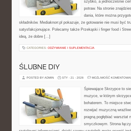
szybko, a jednocześnie ce
potraw. Na stronie znajdzie
dania, które można przygo
składników. Mediaknorr.pl pokazuje, że gotowanie nie musi być tr
satysfakcjonujące. Polecamy także Przekąski i finger food i Street
ideą, że dobre […]
CATEGORIES:
ODŻYWIANIE I SUPLEMENTACJA
ŚLUBNE DIY
POSTED BY ADMIN
STY - 21 - 2026
MOŻLIWOŚĆ KOMENTOWA
Śpiewające Skrzypce to si
muzyce, w którym skrzypce
bohaterem. To miejsce stwo
rozwijać muzyczną wrażliwo
pragną pogłębiać warsztat 
smyczkowym. Strona łączy
rzetelnymi informacjami, dzięki czemu czytelnik może oswoić ins