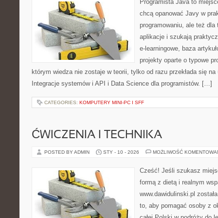
Programista Java to miejsc
chcą opanować Javy w prakt
programowaniu, ale też dla 
aplikacje i szukają praktyc
e-learningowe, baza artyku
projekty oparte o typowe pr
którym wiedza nie zostaje w teorii, tylko od razu przekłada się n
Integracje systemów i API i Data Science dla programistów. […]
CATEGORIES:
KOMPUTERY MINI-PC I SFF
ĆWICZENIA I TECHNIKA
POSTED BY ADMIN
STY - 10 - 2026
MOŻLIWOŚĆ KOMENTOWA
Cześć! Jeśli szukasz miejs
formą z dietą i realnym wsp
www.dawidulinski.pl został
to, aby pomagać osoby z oko
całej Polski w podróży do l