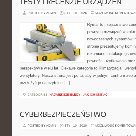
TESTY I RECENZJE URZĄDZEŃ
POSTED BY ADMIN
STY - 10 - 2026
MOŻLIWOŚĆ KOMENTOWA
Rymar to miejsce stworzone
pewnych rozwiązań w zakre
nowoczesnych systemów in
stronie prezentujemy komin
rozumiane instalacje grzew
pewności użytkowania oraz
perspektywie wielu lat. Ciekawe kategorie to Klimatyzacja i wentyl
wentylatory. Nasza strona jest po to, aby w jednym centrum zebr
przełożyć je na czytelne […]
CATEGORIES:
NAJWIĘKSZE BŁĘDY I JAK ICH UNIKAĆ
CYBERBEZPIECZEŃSTWO
POSTED BY ADMIN
STY - 10 - 2026
MOŻLIWOŚĆ KOMENTOWA