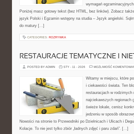
wymagań egzaminacyjnych 
Poniżej masz gotowy tekst (bez HTML, bez linków). Zobacz takż
język Polski i Egzamin wstępny na studia – Język angielski. Sql
do matury […]
CATEGORIES:
ROZRYWKA
RESTAURACJE TEMATYCZNE I NI
POSTED BY ADMIN
STY - 11 - 2026
MOŻLIWOŚĆ KOMENTOWA
Witamy w miejscu, które po
i ciekawości świata. Ten bl
restauracjach w rodzimych
najciekawszych regionach g
świeże lokale, cenisz konkr
jedzeniu w sposób obrazowy,
Nowości na stronie to Przewodniki po Dzielnicach i Ulicach i Deg
Kolacje. To nie jest tylko zbiór „ładnych zdjęć i paru zdań”. […]