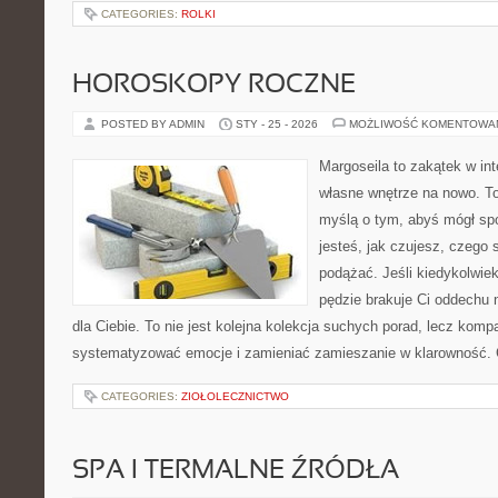
CATEGORIES:
ROLKI
HOROSKOPY ROCZNE
POSTED BY ADMIN
STY - 25 - 2026
MOŻLIWOŚĆ KOMENTOWA
Margoseila to zakątek w in
własne wnętrze na nowo. To 
myślą o tym, abyś mógł sp
jesteś, jak czujesz, czego
podążać. Jeśli kiedykolwie
pędzie brakuje Ci oddechu n
dla Ciebie. To nie jest kolejna kolekcja suchych porad, lecz kom
systematyzować emocje i zamieniać zamieszanie w klarowność.
CATEGORIES:
ZIOŁOLECZNICTWO
SPA I TERMALNE ŹRÓDŁA