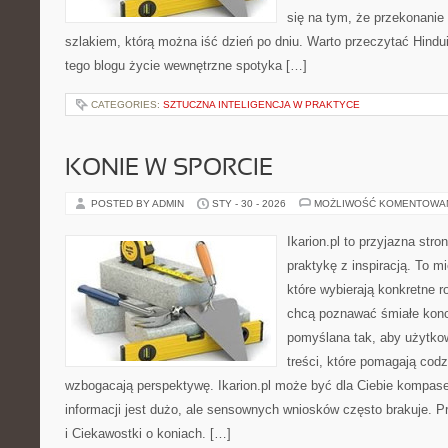
się na tym, że przekonanie 
szlakiem, którą można iść dzień po dniu. Warto przeczytać Hindui
tego blogu życie wewnętrzne spotyka […]
CATEGORIES:
SZTUCZNA INTELIGENCJA W PRAKTYCE
KONIE W SPORCIE
POSTED BY ADMIN
STY - 30 - 2026
MOŻLIWOŚĆ KOMENTOWA
Ikarion.pl to przyjazna stro
praktykę z inspiracją. To m
które wybierają konkretne r
chcą poznawać śmiałe konc
pomyślana tak, aby użytkow
treści, które pomagają codz
wzbogacają perspektywę. Ikarion.pl może być dla Ciebie kompas
informacji jest dużo, ale sensownych wniosków często brakuje. Pr
i Ciekawostki o koniach. […]