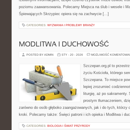
poziomu zaawansowania. Polecamy Miejsca na ślub i wesele i Maki
Śpiewających Skrzypiec opiera się na zachwycie […]
CATEGORIES:
WYZWANIA I PROBLEMY BRANŻY
MODLITWA I DUCHOWOŚĆ
POSTED BY ADMIN
STY - 20 - 2026
MOŻLIWOŚĆ KOMENTOWA
Szczepan.org.pl to przestr
życiu Kościoła, którego ser
Szczepana. To miejsce pows
lepiej zrozumieć codziennoś
liturgię, aż po sakramenty. 
prostym tłumaczeniem, dzięk
zarówno do osób głęboko zaangażowanych, jak i do tych, którzy d
kroki. Polecamy także: Święci patroni i ich opieka i Modlitwa i 
CATEGORIES:
BIOLOGIA I ŚWIAT PRZYRODY