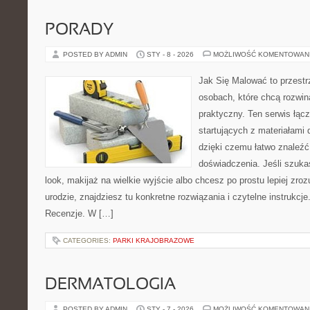
PORADY
POSTED BY ADMIN
STY - 8 - 2026
MOŻLIWOŚĆ KOMENTOWAN
Jak Się Malować to przestr
osobach, które chcą rozwi
praktyczny. Ten serwis łąc
startujących z materiałami 
dzięki czemu łatwo znaleźć
doświadczenia. Jeśli szukas
look, makijaż na wielkie wyjście albo chcesz po prostu lepiej zroz
urodzie, znajdziesz tu konkretne rozwiązania i czytelne instrukcj
Recenzje. W […]
CATEGORIES:
PARKI KRAJOBRAZOWE
DERMATOLOGIA
POSTED BY ADMIN
STY - 7 - 2026
MOŻLIWOŚĆ KOMENTOWAN