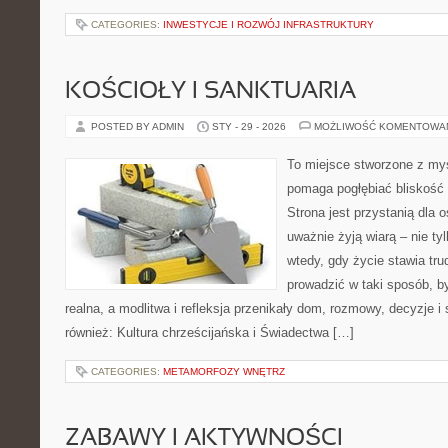
CATEGORIES:
INWESTYCJE I ROZWÓJ INFRASTRUKTURY
KOŚCIOŁY I SANKTUARIA
POSTED BY ADMIN
STY - 29 - 2026
MOŻLIWOŚĆ KOMENTOWA
To miejsce stworzone z myś
pomaga pogłębiać bliskość
Strona jest przystanią dla o
uważnie żyją wiarą – nie tyl
wtedy, gdy życie stawia trud
prowadzić w taki sposób, b
realna, a modlitwa i refleksja przenikały dom, rozmowy, decyzje i
również: Kultura chrześcijańska i Świadectwa […]
CATEGORIES:
METAMORFOZY WNĘTRZ
ZABAWY I AKTYWNOŚCI