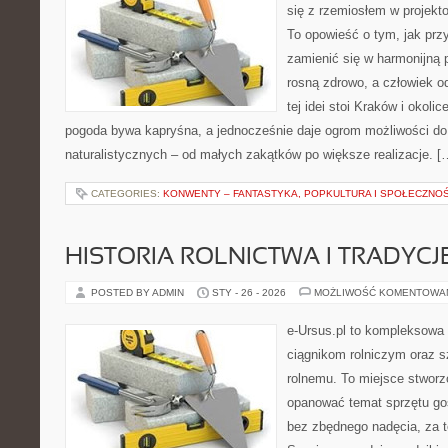
się z rzemiosłem w projekto
To opowieść o tym, jak pr
zamienić się w harmonijną p
rosną zdrowo, a człowiek o
tej idei stoi Kraków i okolic
pogoda bywa kapryśna, a jednocześnie daje ogrom możliwości do
naturalistycznych – od małych zakątków po większe realizacje. [
CATEGORIES:
KONWENTY – FANTASTYKA, POPKULTURA I SPOŁECZNO
HISTORIA ROLNICTWA I TRADYCJE
POSTED BY ADMIN
STY - 26 - 2026
MOŻLIWOŚĆ KOMENTOWA
e-Ursus.pl to kompleksowa
ciągnikom rolniczym oraz s
rolnemu. To miejsce stworz
opanować temat sprzętu go
bez zbędnego nadęcia, za t