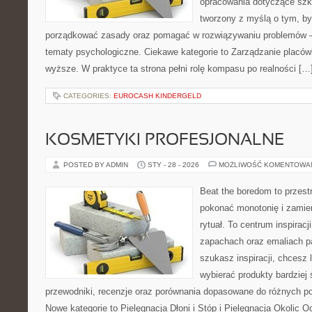
opracowania dotyczące szkol
tworzony z myślą o tym, by
porządkować zasady oraz pomagać w rozwiązywaniu problemów –
tematy psychologiczne. Ciekawe kategorie to Zarządzanie placów
wyższe. W praktyce ta strona pełni rolę kompasu po realności […
CATEGORIES:
EUROCASH KINDERGELD
KOSMETYKI PROFESJONALNE
POSTED BY ADMIN
STY - 28 - 2026
MOŻLIWOŚĆ KOMENTOWA
Beat the boredom to przest
pokonać monotonię i zamie
rytuał. To centrum inspiracj
zapachach oraz emaliach p
szukasz inspiracji, chcesz l
wybierać produkty bardziej 
przewodniki, recenzje oraz porównania dopasowane do różnych pot
Nowe kategorie to Pielęgnacja Dłoni i Stóp i Pielęgnacja Okolic 