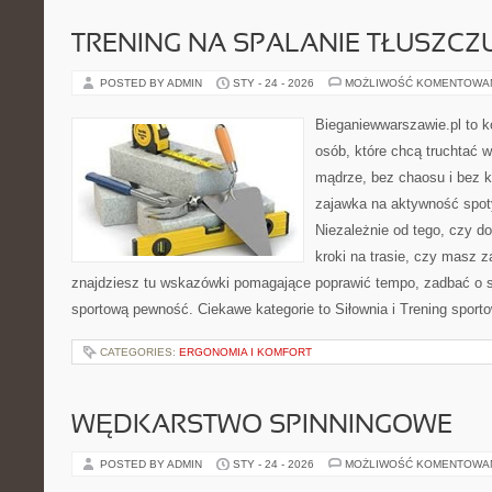
TRENING NA SPALANIE TŁUSZCZ
POSTED BY ADMIN
STY - 24 - 2026
MOŻLIWOŚĆ KOMENTOWA
Bieganiewwarszawie.pl to 
osób, które chcą truchtać w
mądrze, bez chaosu i bez ko
zajawka na aktywność spoty
Niezależnie od tego, czy d
kroki na trasie, czy masz z
znajdziesz tu wskazówki pomagające poprawić tempo, zadbać o
sportową pewność. Ciekawe kategorie to Siłownia i Trening sport
CATEGORIES:
ERGONOMIA I KOMFORT
WĘDKARSTWO SPINNINGOWE
POSTED BY ADMIN
STY - 24 - 2026
MOŻLIWOŚĆ KOMENTOWA