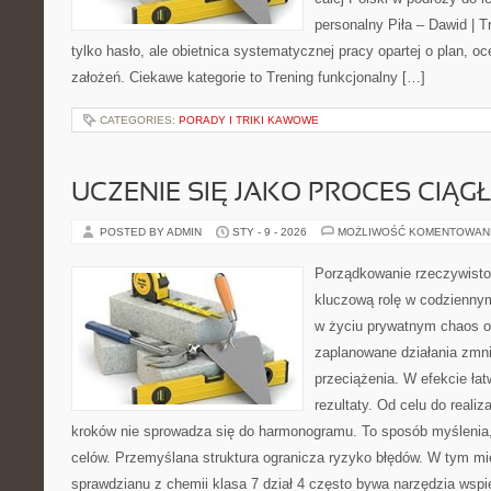
personalny Piła – Dawid | Tre
tylko hasło, ale obietnica systematycznej pracy opartej o plan, 
założeń. Ciekawe kategorie to Trening funkcjonalny […]
CATEGORIES:
PORADY I TRIKI KAWOWE
UCZENIE SIĘ JAKO PROCES CIĄG
POSTED BY ADMIN
STY - 9 - 2026
MOŻLIWOŚĆ KOMENTOWAN
Porządkowanie rzeczywisto
kluczową rolę w codzienny
w życiu prywatnym chaos o
zaplanowane działania zmni
przeciążenia. W efekcie ła
rezultaty. Od celu do realiz
kroków nie sprowadza się do harmonogramu. To sposób myślenia
celów. Przemyślana struktura ogranicza ryzyko błędów. W tym m
sprawdzianu z chemii klasa 7 dział 4 często bywa narzędzia wspie