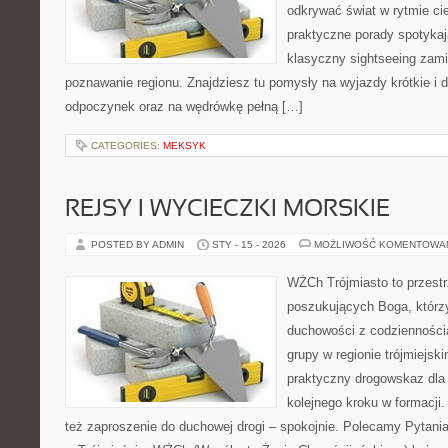
odkrywać świat w rytmie ci
praktyczne porady spotykają
klasyczny sightseeing zamie
poznawanie regionu. Znajdziesz tu pomysły na wyjazdy krótkie i dłu
odpoczynek oraz na wędrówkę pełną […]
CATEGORIES:
MEKSYK
REJSY I WYCIECZKI MORSKIE
POSTED BY ADMIN
STY - 15 - 2026
MOŻLIWOŚĆ KOMENTOWA
WŻCh Trójmiasto to przest
poszukujących Boga, którzy
duchowości z codziennością
grupy w regionie trójmiejsk
praktyczny drogowskaz dla
kolejnego kroku w formacji. 
też zaproszenie do duchowej drogi – spokojnie. Polecamy Pytani