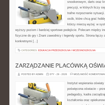
snookerowym, darts oraz k
precyzji, w których liczy s
trafne rozpoznanie sytuacji
osób, które chcą grać hobby
którzy mierzą wyżej: w sys
wyższy poziom i bardziej sportowe podejście. Polecam między in
fizyczne do gry i Znani zawodnicy i legendy sportu. Strona łączy
konkretnymi […]
CATEGORIES:
EDUKACJA PRZEDSZKOLNA I WCZESNOSZKOLNA
ZARZĄDZANIE PLACÓWKĄ OŚW
POSTED BY ADMIN
STY - 29 - 2026
MOŻLIWOŚĆ KOMENTOWA
Instytut wspierania oświat
poświęcona oświacie – prze
pedagodzy, kadra zarządzaj
kształcenia oraz opiekuno