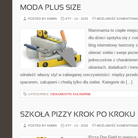
MODA PLUS SIZE
POSTED BY ADMIN
STY - 14 - 2026
MOŻLIWOŚĆ KOMENTOWA
Mammamia to ciepłe miejsc
dla dzieci spotyka się z co
blog internetowy tworzony z
ubierać siebie i swoje poci
jednocześnie z charakterem.
ubraniach, dodatkach i tren
odnaleźć własny styl w zabieganej rzeczywistości: między przeds
spacerem, zakupami i chwilą tylko dla siebie. Kategorie do […]
CATEGORIES:
CIEKAWOSTKI KULINARNE
SZKOŁA PIZZY KROK PO KROKU
POSTED BY ADMIN
STY - 13 - 2026
MOŻLIWOŚĆ KOMENTOWA
Pizza Dog Field to miejsce 