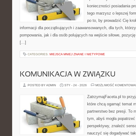
konieczności posiadania pro
tego marzysz o lepszej form
po to, by prowadzić Cię kro
informacji dla początkujących i zaawansowanych, dla tych, którzy
pompowania, jak i dla osób polujących na wejście siłowe, pozycję
[…]
CATEGORIES:
MIEJSCA MNIEJ ZNANE I NIETYPOWE
KOMUNIKACJA W ZWIĄZKU
POSTED BY ADMIN
STY - 24 - 2026
MOŻLIWOŚĆ KOMENTOWA
ZatrzymajFaceta.pl to przyj
które chcą ogarnąć temat m
partnerstwo bez presji. To 
tym, abyś mogła popatrzeć 
perspektywy, znaleźć sens
nauczyć się dogadywać tak,