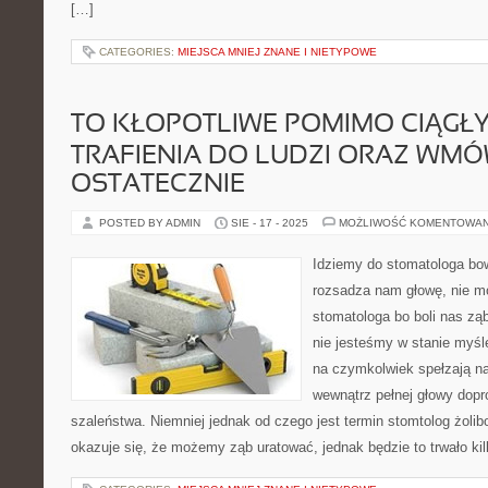
[…]
CATEGORIES:
MIEJSCA MNIEJ ZNANE I NIETYPOWE
TO KŁOPOTLIWE POMIMO CIĄGŁ
TRAFIENIA DO LUDZI ORAZ WMÓ
OSTATECZNIE
POSTED BY ADMIN
SIE - 17 - 2025
MOŻLIWOŚĆ KOMENTOWA
Idziemy do stomatologa bow
rozsadza nam głowę, nie 
stomatologa bo boli nas zą
nie jesteśmy w stanie myśl
na czymkolwiek spełzają na
wewnątrz pełnej głowy dop
szaleństwa. Niemniej jednak od czego jest termin stomtolog żoli
okazuje się, że możemy ząb uratować, jednak będzie to trwało ki