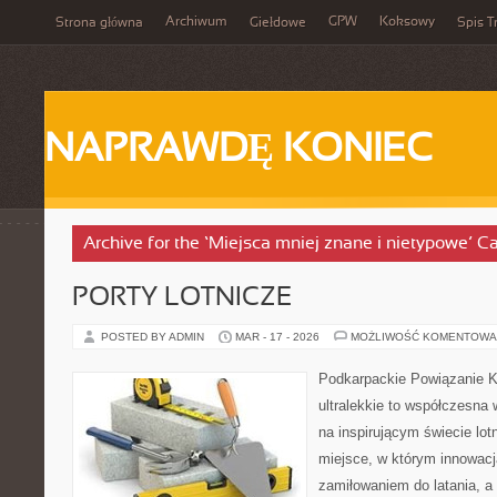
Archiwum
GPW
Koksowy
Strona główna
Giełdowe
Spis T
NAPRAWDĘ KONIEC
Archive for the ‘Miejsca mniej znane i nietypowe’ C
PORTY LOTNICZE
POSTED BY ADMIN
MAR - 17 - 2026
MOŻLIWOŚĆ KOMENTOWA
Podkarpackie Powiązanie K
ultralekkie to współczesna w
na inspirującym świecie lotn
miejsce, w którym innowacj
zamiłowaniem do latania, a 