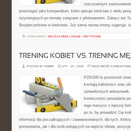
rzeczywistym zastosowani
postrzegać jako kompendium, które opisuje lotnictwo z wielu per
inżynieryjnych po tematy związane z pilotowaniem. Zobacz też S
Bezpieczeństwo w lotnictwie. Już sama nazwa strony sugeruje, 
CATEGORIES:
MIEJSCA MNIEJ ZNANE I NIETYPOWE
TRENING KOBIET VS. TRENING M
POSTED BY ADMIN
STY - 25 - 2026
MOŻLIWOŚĆ KOMENTOWA
PZKiSW to przestrzeń stwor
kochają kalistenics oraz uli
sprawdzonych wskazówek, 
konieczności posiadania pro
tego marzysz o lepszej form
po to, by prowadzić Cię kro
informacji dla początkujących i zaawansowanych, dla tych, którzy
pompowania, jak i dla osób polujących na wejście siłowe, pozycję