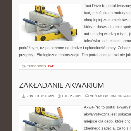
Taxi Drive to portal tworz
taxi, miłośnikach motoryzac
chcą lepiej zrozumieć świa
którym doświadczenie spot
aut i mądrą wiedzą o tym, 
taksówka: od selekcji samo
podróżnym, aż po ochronę na drodze i opłacalność pracy. Zobacz
przepisy i Ekologiczna motoryzacja. Ten portal opisuje taxi nie ja
CATEGORIES:
AWF
ZAKŁADANIE AKWARIUM
POSTED BY ADMIN
LUT - 2 - 2026
MOŻLIWOŚĆ KOMENTOWAN
Akwa-Pro to portal akwarys
akwarystyczna jest pokazan
miejsce dla osób, które ch
zbędnego zadęcia, za to z 