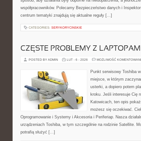
sposób, aby działania były odporne na niedopatrzenia, a jednocze
współpracowników. Polecamy Bezpieczeństwo danych i Inspekto
centrum tematyki znajdują się aktualne reguły […]
CATEGORIES:
SERYKORYCINSKIE
CZĘSTE PROBLEMY Z LAPTOPAMI
POSTED BY ADMIN
LUT - 6 - 2026
MOŻLIWOŚĆ KOMENTOWAN
Punkt serwisowy Toshiba w 
miejsce, w którym zaczyna
usterki, a dopiero potem p
kroku. Jeśli interesuje Cię
Katowicach, ten opis pokaż
możesz się oczekiwać. Cie
Oprogramowanie i Systemy i Akcesoria i Periferiap. Nasza działal
urządzeniach Toshiba, w tym szczególnie na rodzinie Satellite. M
potrafią służyć […]