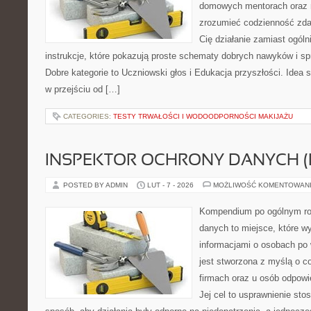
domowych mentorach oraz n
zrozumieć codzienność zdaln
Cię działanie zamiast ogóln
instrukcje, które pokazują proste schematy dobrych nawyków i s
Dobre kategorie to Uczniowski głos i Edukacja przyszłości. Idea s
w przejściu od […]
CATEGORIES:
TESTY TRWAŁOŚCI I WODOODPORNOŚCI MAKIJAŻU
INSPEKTOR OCHRONY DANYCH (
POSTED BY ADMIN
LUT - 7 - 2026
MOŻLIWOŚĆ KOMENTOWAN
Kompendium po ogólnym ro
danych to miejsce, które w
informacjami o osobach po
jest stworzona z myślą o 
firmach oraz u osób odpowi
Jej cel to usprawnienie sto