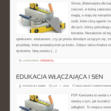
Strona „Matematyka dla każ
ćwiczeń, w której zależnośc
magią, a stają się narzędz
osób, które chcą ogarnić m
dla tych, którzy potrzebują
tematów. Niezależnie od te
opiekunem, edukatorem, czy po prostu dorosłym uczącym się, zna
przykłady, które prowadzą krok po kroku. Zobacz także Analiza
dyskretna. Ideą serwisu […]
CATEGORIES:
PRZEMYSŁ
EDUKACJA WŁĄCZAJĄCA I SEN
POSTED BY ADMIN
LUT - 7 - 2026
MOŻLIWOŚĆ KOMENTOWAN
PSP Kamionka to wortal o n
wiedzę o tym, jak kształcić
odległość. To miejsce stwo