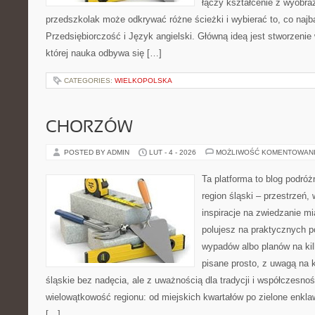
łączy kształcenie z wyobra
przedszkolak może odkrywać różne ścieżki i wybierać to, co najb
Przedsiębiorczość i Język angielski. Główną ideą jest stworzenie 
której nauka odbywa się […]
CATEGORIES:
WIELKOPOLSKA
CHORZÓW
POSTED BY ADMIN
LUT - 4 - 2026
MOŻLIWOŚĆ KOMENTOWAN
Ta platforma to blog podró
region śląski – przestrzeń
inspiracje na zwiedzanie mi
polujesz na praktycznych p
wypadów albo planów na kilk
pisane prosto, z uwagą na 
śląskie bez nadęcia, ale z uważnością dla tradycji i współczesno
wielowątkowość regionu: od miejskich kwartałów po zielone enklaw
[…]