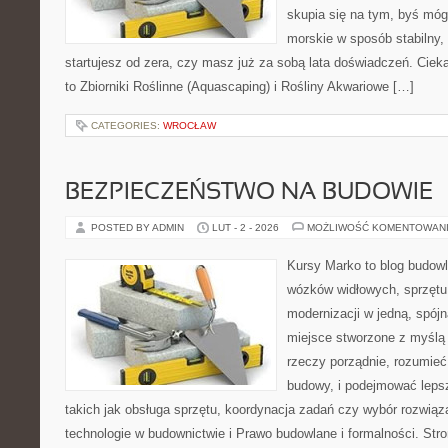
skupia się na tym, byś mó
morskie w sposób stabilny, 
startujesz od zera, czy masz już za sobą lata doświadczeń. Ciek
to Zbiorniki Roślinne (Aquascaping) i Rośliny Akwariowe […]
CATEGORIES:
WROCŁAW
BEZPIECZEŃSTWO NA BUDOWIE
POSTED BY ADMIN
LUT - 2 - 2026
MOŻLIWOŚĆ KOMENTOWAN
Kursy Marko to blog budowl
wózków widłowych, sprzętu
modernizacji w jedną, spójn
miejsce stworzone z myślą 
rzeczy porządnie, rozumieć,
budowy, i podejmować leps
takich jak obsługa sprzętu, koordynacja zadań czy wybór rozwi
technologie w budownictwie i Prawo budowlane i formalności. Stro