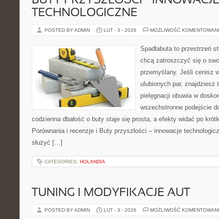
BUTY PRZYSZŁOŚCI – INNOWACJ
TECHNOLOGICZNE
POSTED BY ADMIN
LUT - 3 - 2026
MOŻLIWOŚĆ KOMENTOWAN
Spadlabuta to przestrzeń st
chcą zatroszczyć się o sw
przemyślany. Jeśli cenisz 
ulubionych par, znajdziesz
pielęgnacji obuwia w dosko
wszechstronne podejście do
codzienna dbałość o buty staje się prosta, a efekty widać po krótk
Porównania i recenzje i Buty przyszłości – innowacje technologicz
służyć […]
CATEGORIES:
HOLANDIA
TUNING I MODYFIKACJE AUT
POSTED BY ADMIN
LUT - 3 - 2026
MOŻLIWOŚĆ KOMENTOWAN