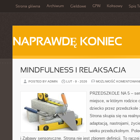
Archiwum
GPW
Koksowy
Strona główna
Giełdowe
Spis T
NAPRAWDĘ KONIEC
MINDFULNESS I RELAKSACJA
POSTED BY ADMIN
LUT - 9 - 2026
MOŻLIWOŚĆ KOMENTOWAN
PRZEDSZKOLE NA 5 – serwi
miejsce, w którym rodzice
dziecko przez przedszkole z
Strona skupia się na realn
adaptacją, nastrojami, życ
wieku przedszkolnym. Pole
i Zabawy sensoryczne. Strona nie jest zbiorem definicji. To racze