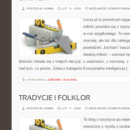
POSTED BY ADMIN
LUT - 6 - 2026
MOŻLIWOŚĆ KOMENTOWAN
Lovsy.pl to przestrzeń wyp
miłość przenika się z rutyn
w coś wyjątkowego. To serwi
mocniej, ale też dla zabieg
powiedzieć „kocham” inaczej
idealną miłość – zamiast t
bliskość składa się z małych decyzji: z uważności, z rozmowy, z 
nad tym, co proste. Zobacz kategorie Emocjonalna Inteligencja [
CATEGORIES:
ZDROWIE I ALKOHOL
TRADYCJE I FOLKLOR
POSTED BY ADMIN
LUT - 5 - 2026
MOŻLIWOŚĆ KOMENTOWAN
To blog o turystyce po woj
stworzony z myślą o osobac