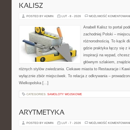
KALISZ
POSTED BY ADMIN
LUT - 8 - 2026
MOŻLIWOŚĆ KOMENTOWAN
Anabell Kalisz to portal po
zachodniej Polski – miejscu
różnorodnością. To kącik d
gdzie praktyka łączy się z i
inspiracji na wypad, chcesz
głównym szlakiem, znajdzie
różnych stylów zwiedzania. Ciekawe miasta to Restauracje i Kawia
wyłącznie zbiór miejscówek. To relacja z odkrywania – prowadzon
Wielkopolska […]
CATEGORIES:
SAMOLOTY WOJSKOWE
ARYTMETYKA
POSTED BY ADMIN
LUT - 7 - 2026
MOŻLIWOŚĆ KOMENTOWAN