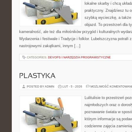
lokalne skarby i chcą ukła
praktyczny. Znajdziesz tu o
szybką wycieczkę, a także
objazd. To przestrzeń dla t
kameralność, ale też dla miłośników przygód i kulturalnych wydar
Wydarzenia i festiwale i Tradycje i folklor. Lubelszczyzna potrafi 
nastrojowymi zakątkami, innym […]
CATEGORIES:
DEVOPS I NARZĘDZIA PROGRAMISTYCZNE
PLASTYKA
POSTED BY ADMIN
LUT - 5 - 2026
MOŻLIWOŚĆ KOMENTOWAN
Lulitulisie to przestrzeń p
najmłodszych oraz o doros
poznawanie świata w sposób
którym informacje są podaw
codzienne zajęcia zamieniaj