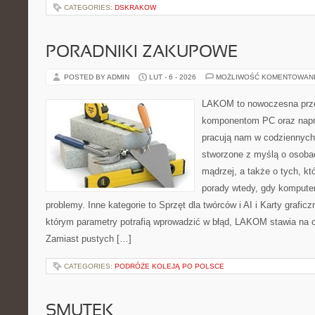
CATEGORIES:
DSKRAKOW
PORADNIKI ZAKUPOWE
POSTED BY ADMIN
LUT - 6 - 2026
MOŻLIWOŚĆ KOMENTOWAN
LAKOM to nowoczesna prze
komponentom PC oraz napr
pracują nam w codziennych
stworzone z myślą o osoba
mądrzej, a także o tych, kt
porady wtedy, gdy kompute
problemy. Inne kategorie to Sprzęt dla twórców i AI i Karty grafi
którym parametry potrafią wprowadzić w błąd, LAKOM stawia na cz
Zamiast pustych […]
CATEGORIES:
PODRÓŻE KOLEJĄ PO POLSCE
SMUTEK