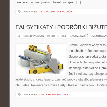
praktyce: zamiast pustych haseł dostajesz […]
CATEGORIES:
PSYCHOTERAPIA I ROZWÓJ
FALSYFIKATY I PODRÓBKI BIŻUTE
POSTED BY ADMIN
LUT - 1 - 2026
MOŻLIWOŚĆ KOMENTOWAN
Strona Godziszewscy.pl to 
o osobach, które interesuje 
ślubne oraz sprzedaż złota
okolicach. To blog internet
inspiracje estetyczne z pr
Jeśli szukasz czytelnego 
jubilerskich, chcesz lepiej zrozumieć próby złota albo planujesz wy
dla Ciebie. Nowości na stronie Perły i Korale i Złotnictwo i Jubil
CATEGORIES:
PIWO I BROWARNICTWO