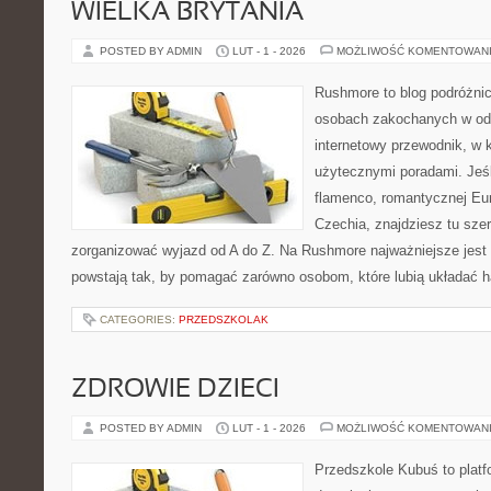
WIELKA BRYTANIA
POSTED BY ADMIN
LUT - 1 - 2026
MOŻLIWOŚĆ KOMENTOWAN
Rushmore to blog podróżnic
osobach zakochanych w od
internetowy przewodnik, w k
użytecznymi poradami. Jeśl
flamenco, romantycznej Euro
Czechia, znajdziesz tu sze
zorganizować wyjazd od A do Z. Na Rushmore najważniejsze jest 
powstają tak, by pomagać zarówno osobom, które lubią układać h
CATEGORIES:
PRZEDSZKOLAK
ZDROWIE DZIECI
POSTED BY ADMIN
LUT - 1 - 2026
MOŻLIWOŚĆ KOMENTOWAN
Przedszkole Kubuś to plat