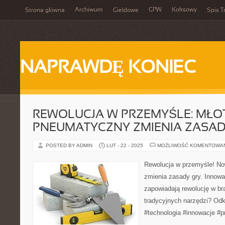
Archiwum
GPW
Koksowy
Strona główna
Giełdowe
Spis T
NAPRAWDĘ KONIEC
REWOLUCJA W PRZEMYŚLE: MŁO
PNEUMATYCZNY ZMIENIA ZASAD
POSTED BY ADMIN
LUT - 22 - 2025
MOŻLIWOŚĆ KOMENTOWA
Rewolucja w przemyśle! N
zmienia zasady gry. Innowa
zapowiadają rewolucję w br
tradycyjnych narzędzi? Odkr
#technologia #innowacje #