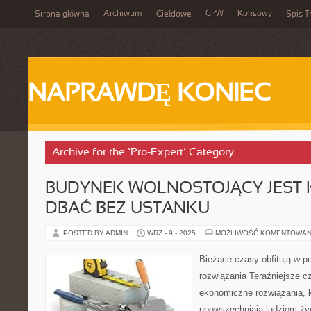
Archiwum
GPW
Koksowy
Strona główna
Giełdowe
Spis T
NAPRAWDĘ KONIEC
Archive for the ‘Pro-Expert’ Category
BUDYNEK WOLNOSTOJĄCY JEST 
DBAĆ BEZ USTANKU
POSTED BY ADMIN
WRZ - 9 - 2025
MOŻLIWOŚĆ KOMENTOWAN
Bieżące czasy obfitują w 
rozwiązania Teraźniejsze cz
ekonomiczne rozwiązania, k
upowszechniają ludziom życ