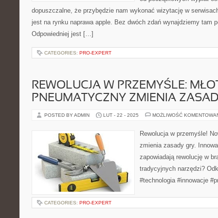
dopuszczalne, że przybędzie nam wykonać wizytację w serwisach.
jest na rynku naprawa apple. Bez dwóch zdań wynajdziemy tam po
Odpowiedniej jest […]
CATEGORIES:
PRO-EXPERT
REWOLUCJA W PRZEMYŚLE: MŁO
PNEUMATYCZNY ZMIENIA ZASAD
POSTED BY ADMIN
LUT - 22 - 2025
MOŻLIWOŚĆ KOMENTOWA
Rewolucja w przemyśle! N
zmienia zasady gry. Innowa
zapowiadają rewolucję w br
tradycyjnych narzędzi? Odkr
#technologia #innowacje #
CATEGORIES:
PRO-EXPERT