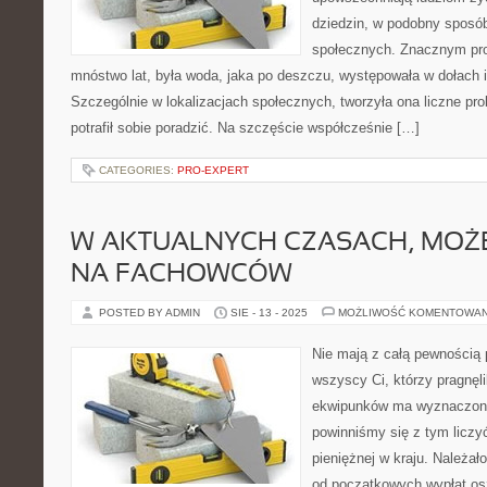
dziedzin, w podobny sposób
społecznych. Znacznym pro
mnóstwo lat, była woda, jaka po deszczu, występowała w dołach i
Szczególnie w lokalizacjach społecznych, tworzyła ona liczne pro
potrafił sobie poradzić. Na szczęście współcześnie […]
CATEGORIES:
PRO-EXPERT
W AKTUALNYCH CZASACH, MOŻ
NA FACHOWCÓW
POSTED BY ADMIN
SIE - 13 - 2025
MOŻLIWOŚĆ KOMENTOWA
Nie mają z całą pewnością
wszyscy Ci, którzy pragnę
ekwipunków ma wyznaczoną
powinniśmy się z tym liczyć
pieniężnej w kraju. Należał
od początkowych wypłat os