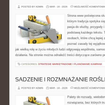
POSTED BY ADMIN
MAR - 16 - 2026
MOŻLIWOŚĆ KOMENTOWA
Strona www poświęcona ska
którym tradycja spotyka si
pasja do służby, przygody i
podstawą każdego tekstu. T
osobach, które chcą lepiej
poznać zasady tej wyjątkow
jak wielką rolę w życiu młodych ludzi odgrywają wspólnota, samo
działania. Na stronie można odnaleźć treści dotyczące zarówno pr
CATEGORIES:
STRATEGIE MARKETINGOWE I PLANOWANIE KAMPANII
SADZENIE I ROZMNAŻANIE ROŚL
POSTED BY ADMIN
MAR - 16 - 2026
MOŻLIWOŚĆ KOMENTOWA
Palety do rozsady, wielodoni
rozwiązania, bez których t