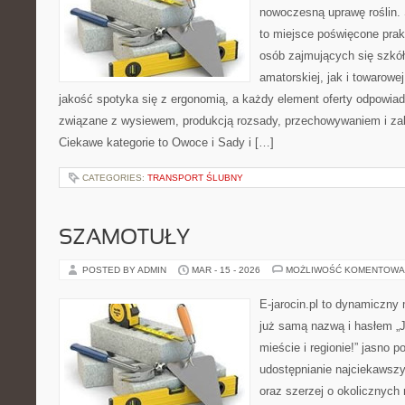
nowoczesną uprawę roślin. 
to miejsce poświęcone pra
osób zajmujących się szkó
amatorskiej, jak i towarowej
jakość spotyka się z ergonomią, a każdy element oferty odpowiad
związane z wysiewem, produkcją rozsady, przechowywaniem i zab
Ciekawe kategorie to Owoce i Sady i […]
CATEGORIES:
TRANSPORT ŚLUBNY
SZAMOTUŁY
POSTED BY ADMIN
MAR - 15 - 2026
MOŻLIWOŚĆ KOMENTOWA
E-jarocin.pl to dynamiczny
już samą nazwą i hasłem „J
mieście i regionie!” jasno p
udostępnianie najciekawszyc
oraz szerzej o okolicznych 