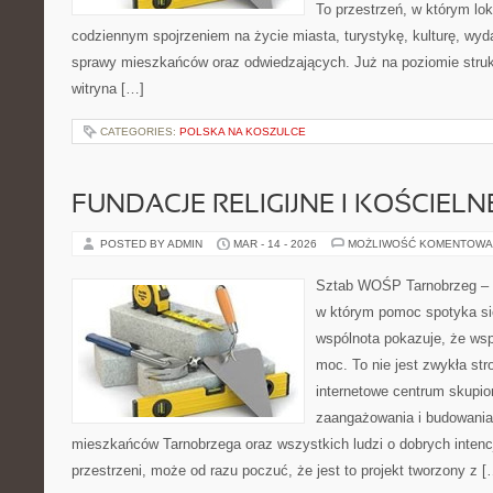
To przestrzeń, w którym lok
codziennym spojrzeniem na życie miasta, turystykę, kulturę, wyda
sprawy mieszkańców oraz odwiedzających. Już na poziomie strukt
witryna […]
CATEGORIES:
POLSKA NA KOSZULCE
FUNDACJE RELIGIJNE I KOŚCIELN
POSTED BY ADMIN
MAR - 14 - 2026
MOŻLIWOŚĆ KOMENTOWA
Sztab WOŚP Tarnobrzeg – G
w którym pomoc spotyka si
wspólnota pokazuje, że ws
moc. To nie jest zwykła str
internetowe centrum skupio
zaangażowania i budowania 
mieszkańców Tarnobrzega oraz wszystkich ludzi o dobrych intencja
przestrzeni, może od razu poczuć, że jest to projekt tworzony z [