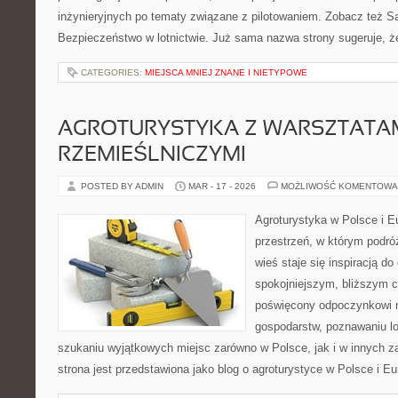
inżynieryjnych po tematy związane z pilotowaniem. Zobacz też S
Bezpieczeństwo w lotnictwie. Już sama nazwa strony sugeruje, 
CATEGORIES:
MIEJSCA MNIEJ ZNANE I NIETYPOWE
AGROTURYSTYKA Z WARSZTATA
RZEMIEŚLNICZYMI
POSTED BY ADMIN
MAR - 17 - 2026
MOŻLIWOŚĆ KOMENTOWA
Agroturystyka w Polsce i Eu
przestrzeń, w którym podróż
wieś staje się inspiracją d
spokojniejszym, bliższym c
poświęcony odpoczynkowi n
gospodarstw, poznawaniu lo
szukaniu wyjątkowych miejsc zarówno w Polsce, jak i w innych 
strona jest przedstawiona jako blog o agroturystyce w Polsce i Eur