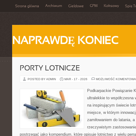
Archiwum
GPW
Koksowy
Strona główna
Giełdowe
Spis T
NAPRAWDĘ KONIEC
PORTY LOTNICZE
POSTED BY ADMIN
MAR - 17 - 2026
MOŻLIWOŚĆ KOMENTOWA
Podkarpackie Powiązanie K
ultralekkie to współczesna w
na inspirującym świecie lotn
miejsce, w którym innowacj
zamiłowaniem do latania, a 
rzeczywistym zastosowani
postrzegać jako kompendium, które opisuje lotnictwo z wielu per