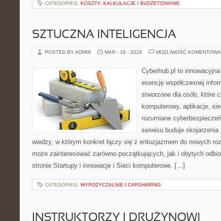
CATEGORIES:
KOSZTY, KALKULACJE I BUDŻETOWANIE
SZTUCZNA INTELIGENCJA
POSTED BY ADMIN
MAR - 16 - 2026
MOŻLIWOŚĆ KOMENTOWA
Cyberhub.pl to innowacyjna 
esencję współczesnej infor
stworzone dla osób, które c
komputerowy, aplikacje, sie
rozumiane cyberbezpiecze
serwisu buduje skojarzenia
wiedzy, w którym konkret łączy się z entuzjazmem do nowych rozw
może zainteresować zarówno początkujących, jak i obytych odbi
stronie Startupy i innowacje i Sieci komputerowe. […]
CATEGORIES:
WYPOŻYCZALNIE I CARSHARING
INSTRUKTORZY I DRUŻYNOWI