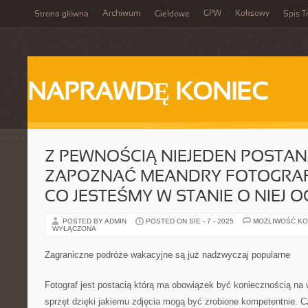
Archiwum
GPW
Koksowy
Strona główna
Giełdowe
Spis T
NAPRAWDĘ KONIEC
Z PEWNOŚCIĄ NIEJEDEN POSTA
ZAPOZNAĆ MEANDRY FOTOGRAFI
CO JESTEŚMY W STANIE O NIEJ O
POSTED BY ADMIN
POSTED ON SIE - 7 - 2025
MOŻLIWOŚĆ K
WYŁĄCZONA
Zagraniczne podróże wakacyjne są już nadzwyczaj popularne
Fotograf jest postacią którą ma obowiązek być koniecznością na
sprzęt dzięki jakiemu zdjęcia mogą być zrobione kompetentnie. 