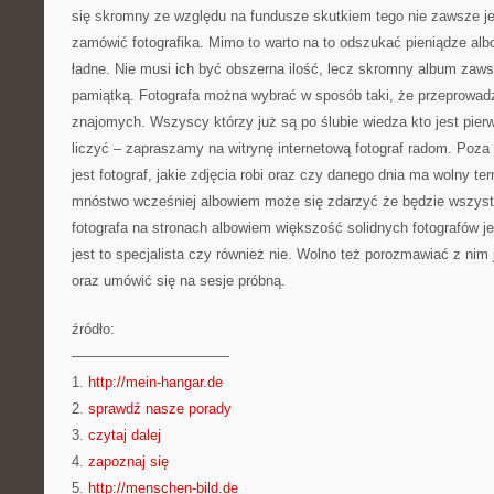
się skromny ze względu na fundusze skutkiem tego nie zawsze j
zamówić fotografika. Mimo to warto na to odszukać pieniądze alb
ładne. Nie musi ich być obszerna ilość, lecz skromny album zaw
pamiątką. Fotografa można wybrać w sposób taki, że przeprowad
znajomych. Wszyscy którzy już są po ślubie wiedza kto jest pie
liczyć – zapraszamy na witrynę internetową fotograf radom. Poza t
jest fotograf, jakie zdjęcia robi oraz czy danego dnia ma wolny te
mnóstwo wcześniej albowiem może się zdarzyć że będzie wszyst
fotografa na stronach albowiem większość solidnych fotografów je
jest to specjalista czy również nie. Wolno też porozmawiać z nim
oraz umówić się na sesje próbną.
źródło:
———————————
1.
http://mein-hangar.de
2.
sprawdź nasze porady
3.
czytaj dalej
4.
zapoznaj się
5.
http://menschen-bild.de