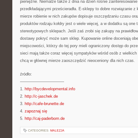
pieniężne. Niemalże także z dnia na dzień rośnie zainteresowani
przedkładającymi prześcieradła. E-sklepy to dobre rozwiązanie z
mierze robienie w nich zakupów dopisuje oszczędzaniu czasu oraz
produktów rodzaju kołdry jest o wiele więcej, a w dodatku są one 
stereotypowych sklepach. Jeśli zaś zrobi się zakupy na prawidł
dostawy pokryć może sam sklep. Kupowanie online doceniają ob
miejscowości, którzy do tej pory mieli ograniczony dostęp do pr
sieci mają także coraz więcej sympatyków wśród osób z wielkich 
chcą w głównej mierze zaoszczędzić nieoceniony dla nich czas.
źródło:
———————————
1.
http://bycdevelopmental.info
2.
http://c-jaschek.de
3.
http://cafe-brunette.de
4.
zapoznaj się
5.
http://caj-paderborn.de
CATEGORIES:
MALEZJA