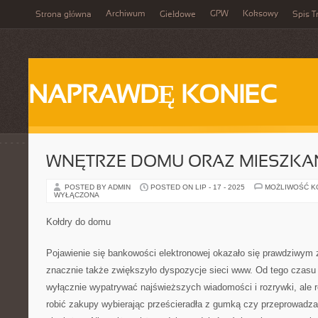
Archiwum
GPW
Koksowy
Strona główna
Giełdowe
Spis T
NAPRAWDĘ KONIEC
WNĘTRZE DOMU ORAZ MIESZKA
POSTED BY ADMIN
POSTED ON LIP - 17 - 2025
MOŻLIWOŚĆ 
WYŁĄCZONA
Kołdry do domu
Pojawienie się bankowości elektronowej okazało się prawdziwym 
znacznie także zwiększyło dyspozycje sieci www. Od tego czasu w
wyłącznie wypatrywać najświeższych wiadomości i rozrywki, ale ró
robić zakupy wybierając prześcieradła z gumką czy przeprowadza