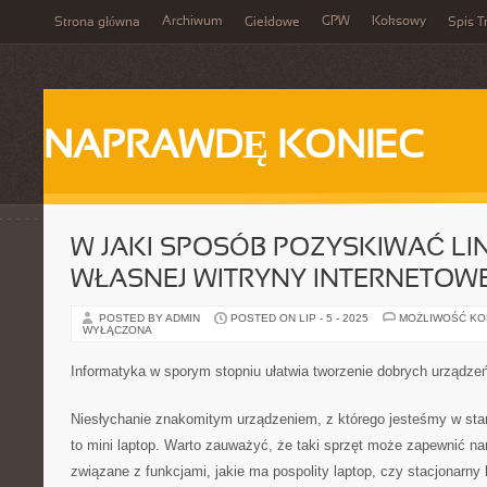
Archiwum
GPW
Koksowy
Strona główna
Giełdowe
Spis T
NAPRAWDĘ KONIEC
W JAKI SPOSÓB POZYSKIWAĆ LI
WŁASNEJ WITRYNY INTERNETOWE
POSTED BY ADMIN
POSTED ON LIP - 5 - 2025
MOŻLIWOŚĆ K
WYŁĄCZONA
Informatyka w sporym stopniu ułatwia tworzenie dobrych urządze
Niesłychanie znakomitym urządzeniem, z którego jesteśmy w stan
to mini laptop. Warto zauważyć, że taki sprzęt może zapewnić nam
związane z funkcjami, jakie ma pospolity laptop, czy stacjonarn