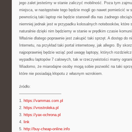
jego zalet jesteśmy w stanie zaliczyć mobilność. Poza tym zajmu
miejsca, w następstwie tego będzie mogli go nawet pomieścić w sw
pewnością taki laptop nie będzie stanowił dla nas żadnego obciąże
niemniej jednak jest w przypadku kolosalnych notebooków, które 
naturalnie dzięki nim będziemy w stanie w prędkim czasie komun
Właśnie dlatego poprawnie jest zakupić taki sprzęt. A dostęp d
Internetu, na przykład taki portal internetowy, jak allegro. By skorz
najpoprawniej będzie wziąć pod uwagę laptopy, których rozdzielc
wypadku laptopów 7 calowych, tak w rzeczywistości mamy ogran
Wiadomo, że miarodajne osoby mogą sobie pozwolić na taki sprzę
które nie posiadają kłopotu z własnym wzrokiem.
źródło:
———————————
1.
https://vammas.com.pl
2.
https://vrostroleka.pl
3.
https://yax-ochrona.pl
4.
link
5.
http://buy-cheap-online.info