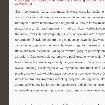
kota
,
zęby psa
,
zegarki
,
znak towarowy
,
znaki drogowe
,
zwroty w 
żywienie kur
Sport i aktywność fizyczna to znacznie więcej niż tylko regularne 
sposób dbania o zdrowie, dobre samopoczucie oraz codzienną ene
tematyce stanowi rozbudowane bazę porad, w którym każdy miłoś
początkujący, jak i zaawansowany – może znaleźć wartościowe m
treningów, ćwiczeń, zdrowego stylu życia, odżywiania oraz świad
sprawności. Serwis koncentruje się na popularyzowaniu aktywnośc
zagadnienia związane z siłownią, fitnessem, sportami rekreacyjny
funkcjonalnym, bieganiem, jazdą na rowerze, jogą, regeneracją 
zdrowiem. Opis opiera się na tematyce publikowanej w serwisie.
Na stronie publikowane są artykuły przygotowane z myślą o oso
swoją kondycję, zwiększyć siłę, wytrzymałość oraz mobilność. Czy
praktyczne wskazówki dotyczące planowania treningów, doboru 
nawyków oraz utrzymywania wysokiej motywacji do regularnej akt
został poświęcony konkretnemu zagadnieniu, dzięki czemu łatwo 
odpowiadające aktualnym potrzebom i poziomowi zaawansowania