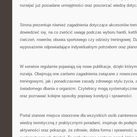
rozwijać już posiadane umiejętności oraz poszerzać wiedzę dotyc
Strona prezentuje również zagadnienia dotyczące akcesoriów tre
dowiedzieć się, na co zwrócić uwagę podczas wyboru hantli, kett
ćwiczeń, rowerów, obuwia sportowego czy odzieży treningowej. Dz
wyposażenie odpowiadające indywidualnym potrzebom oraz plan
W serwisie regularnie pojawiają się nowe publikacje, dzięki który
rozwija. Obejmują one zarówno zagadnienia związane z nowocz
treningowymi, jak i ponadczasowe zasady zdrowego stylu życia, a
świadomego dbania o organizm. Czytelnicy mogą systematycznie
oraz poznawać kolejne sposoby poprawy kondycji i sprawności.
Portal stanowi miejsce stworzone dla wszystkich osób zainteres
wiedzę teoretyczną z praktycznymi poradami, inspiruje do podejm
aktywności oraz pokazuje, że zdrowie, dobra forma i sprawność s