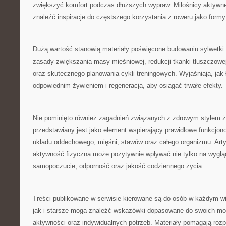
zwiększyć komfort podczas dłuższych wypraw. Miłośnicy aktyw
znaleźć inspiracje do częstszego korzystania z roweru jako form
Dużą wartość stanowią materiały poświęcone budowaniu sylwetki.
zasady zwiększania masy mięśniowej, redukcji tkanki tłuszczowej
oraz skutecznego planowania cykli treningowych. Wyjaśniają, jak
odpowiednim żywieniem i regeneracją, aby osiągać trwałe efekty.
Nie pominięto również zagadnień związanych z zdrowym stylem ż
przedstawiany jest jako element wspierający prawidłowe funkcjon
układu oddechowego, mięśni, stawów oraz całego organizmu. Arty
aktywność fizyczna może pozytywnie wpływać nie tylko na wygląd
samopoczucie, odporność oraz jakość codziennego życia.
Treści publikowane w serwisie kierowane są do osób w każdym w
jak i starsze mogą znaleźć wskazówki dopasowane do swoich mo
aktywności oraz indywidualnych potrzeb. Materiały pomagają roz