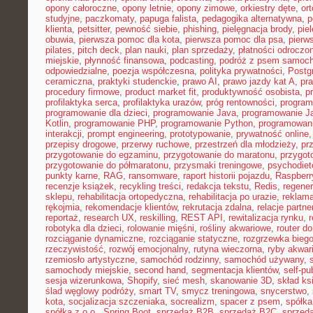
opony całoroczne
,
opony letnie
,
opony zimowe
,
orkiestry dęte
,
or
studyjne
,
paczkomaty
,
papuga falista
,
pedagogika alternatywna
,
p
klienta
,
petsitter
,
pewność siebie
,
phishing
,
pielęgnacja brody
,
pie
obuwia
,
pierwsza pomoc dla kota
,
pierwsza pomoc dla psa
,
pierw
pilates
,
pitch deck
,
plan nauki
,
plan sprzedaży
,
płatności odroczo
miejskie
,
płynność finansowa
,
podcasting
,
podróż z psem samoc
odpowiedzialne
,
poezja współczesna
,
polityka prywatności
,
Postg
ceramiczna
,
praktyki studenckie
,
prawo AI
,
prawo jazdy kat A
,
pr
procedury firmowe
,
product market fit
,
produktywność osobista
,
p
profilaktyka serca
,
profilaktyka urazów
,
próg rentowności
,
program
programowanie dla dzieci
,
programowanie Java
,
programowanie Ja
Kotlin
,
programowanie PHP
,
programowanie Python
,
programowani
interakcji
,
prompt engineering
,
prototypowanie
,
prywatność online
przepisy drogowe
,
przerwy ruchowe
,
przestrzeń dla młodzieży
,
pr
przygotowanie do egzaminu
,
przygotowanie do maratonu
,
przygot
przygotowanie do półmaratonu
,
przysmaki treningowe
,
psychodiet
punkty karne
,
RAG
,
ransomware
,
raport historii pojazdu
,
Raspberr
recenzje książek
,
recykling treści
,
redakcja tekstu
,
Redis
,
regener
sklepu
,
rehabilitacja ortopedyczna
,
rehabilitacja po urazie
,
reklama
rękojmia
,
rekomendacje klientów
,
rekrutacja zdalna
,
relacje partne
reportaż
,
research UX
,
reskilling
,
REST API
,
rewitalizacja rynku
,
robotyka dla dzieci
,
rolowanie mięśni
,
rośliny akwariowe
,
router d
rozciąganie dynamiczne
,
rozciąganie statyczne
,
rozgrzewka bieg
rzeczywistość
,
rozwój emocjonalny
,
rutyna wieczorna
,
ryby akwar
rzemiosło artystyczne
,
samochód rodzinny
,
samochód używany
,
samochody miejskie
,
second hand
,
segmentacja klientów
,
self-pu
sesja wizerunkowa
,
Shopify
,
sieć mesh
,
skanowanie 3D
,
skład ks
ślad węglowy podróży
,
smart TV
,
smycz treningowa
,
snycerstwo
,
kota
,
socjalizacja szczeniaka
,
socrealizm
,
spacer z psem
,
spółka
spółka z o.o.
,
Spring Boot
,
sprzedaż B2B
,
sprzedaż B2C
,
sprzeda