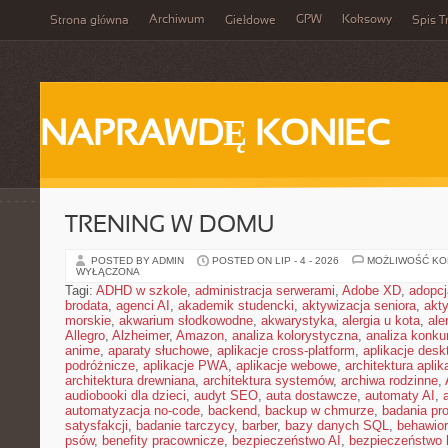
Archiwum
GPW
Koksowy
Strona główna
Giełdowe
Spis T
NAPRAWDĘ KONIEC
TRENING W DOMU
POSTED BY ADMIN
POSTED ON LIP - 4 - 2026
MOŻLIWOŚĆ K
WYŁĄCZONA
Tagi:
ADHD w szkole
,
administracja serwerami
,
Adobe XD
,
adopcj
brodata
,
agenci AI
,
akademik studencki
,
aktywizacja seniora
,
akt
morskie
,
akwarium słodkowodne
,
akwarystyka
,
alergia u kota
,
ale
Allegro
,
Alzheimer
,
Amazon
,
analiza kolorystyczna
,
analiza konkur
anime
,
aparaty słuchowe
,
aplikacje cross-platform
,
aplikacje des
podróżnicze
,
aplikacje PWA
,
aplikacje webowe
,
architektura aplika
architektura drewniana
,
architektura systemów
,
archiwa rodzinne
,
audiobooki dla dzieci
,
audyt SEO
,
auta dostawcze
,
automaty AI
,
automatyzacja no-code
,
backend
,
backup w chmurze
,
badania pro
satysfakcji
,
badanie tarczycy
,
barber
,
bazy danych SQL
,
behawior
psów
,
benefity pracownicze
,
bezpieczeństwo AI
,
bezpieczeństwo h