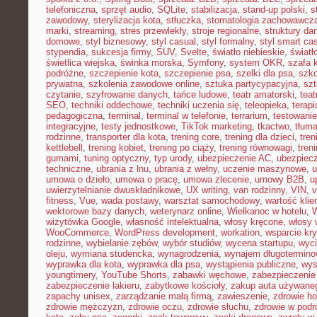
telefoniczna
,
sprzęt audio
,
SQLite
,
stabilizacja
,
stand-up polski
,
s
zawodowy
,
sterylizacja kota
,
stłuczka
,
stomatologia zachowawcz
marki
,
streaming
,
stres przewlekły
,
stroje regionalne
,
struktury da
domowe
,
styl biznesowy
,
styl casual
,
styl formalny
,
styl smart ca
stypendia
,
sukcesja firmy
,
SUV
,
Svelte
,
światło niebieskie
,
światł
świetlica wiejska
,
świnka morska
,
Symfony
,
system OKR
,
szafa 
podróżne
,
szczepienie kota
,
szczepienie psa
,
szelki dla psa
,
szk
prywatna
,
szkolenia zawodowe online
,
sztuka partycypacyjna
,
szt
czytanie
,
szyfrowanie danych
,
tańce ludowe
,
teatr amatorski
,
teat
SEO
,
techniki oddechowe
,
techniki uczenia się
,
teleopieka
,
terapi
pedagogiczna
,
terminal
,
terminal w telefonie
,
terrarium
,
testowani
integracyjne
,
testy jednostkowe
,
TikTok marketing
,
tkactwo
,
tłuma
rodzinne
,
transporter dla kota
,
trening core
,
trening dla dzieci
,
tren
kettlebell
,
trening kobiet
,
trening po ciąży
,
trening równowagi
,
tren
gumami
,
tuning optyczny
,
typ urody
,
ubezpieczenie AC
,
ubezpiec
techniczne
,
ubrania z lnu
,
ubrania z wełny
,
uczenie maszynowe
,
u
umowa o dzieło
,
umowa o pracę
,
umowa zlecenie
,
umowy B2B
,
u
uwierzytelnianie dwuskładnikowe
,
UX writing
,
van rodzinny
,
VIN
,
v
fitness
,
Vue
,
wada postawy
,
warsztat samochodowy
,
wartość klie
wektorowe bazy danych
,
weterynarz online
,
Wielkanoc w hotelu
,
W
wizytówka Google
,
własność intelektualna
,
włosy kręcone
,
włosy 
WooCommerce
,
WordPress development
,
workation
,
wsparcie kr
rodzinne
,
wybielanie zębów
,
wybór studiów
,
wycena startupu
,
wyci
oleju
,
wymiana studencka
,
wynagrodzenia
,
wynajem długotermino
wyprawka dla kota
,
wyprawka dla psa
,
wystąpienia publiczne
,
wys
youngtimery
,
YouTube Shorts
,
zabawki węchowe
,
zabezpieczenie 
zabezpieczenie lakieru
,
zabytkowe kościoły
,
zakup auta używane
zapachy unisex
,
zarządzanie małą firmą
,
zawieszenie
,
zdrowie h
zdrowie mężczyzn
,
zdrowie oczu
,
zdrowie słuchu
,
zdrowie w podr