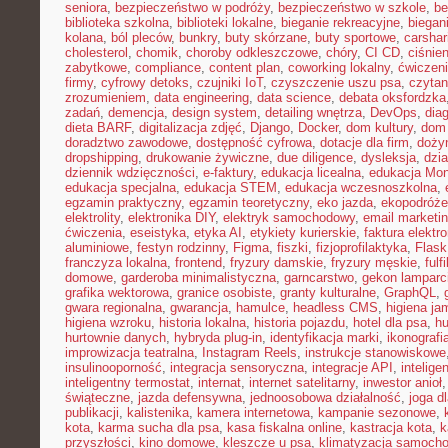
seniora
,
bezpieczeństwo w podróży
,
bezpieczeństwo w szkole
,
be
biblioteka szkolna
,
biblioteki lokalne
,
bieganie rekreacyjne
,
biegani
kolana
,
ból pleców
,
bunkry
,
buty skórzane
,
buty sportowe
,
carshar
cholesterol
,
chomik
,
choroby odkleszczowe
,
chóry
,
CI CD
,
ciśnien
zabytkowe
,
compliance
,
content plan
,
coworking lokalny
,
ćwiczeni
firmy
,
cyfrowy detoks
,
czujniki IoT
,
czyszczenie uszu psa
,
czytan
zrozumieniem
,
data engineering
,
data science
,
debata oksfordzka
zadań
,
demencja
,
design system
,
detailing wnętrza
,
DevOps
,
dia
dieta BARF
,
digitalizacja zdjęć
,
Django
,
Docker
,
dom kultury
,
dom 
doradztwo zawodowe
,
dostępność cyfrowa
,
dotacje dla firm
,
doży
dropshipping
,
drukowanie żywiczne
,
due diligence
,
dysleksja
,
dzia
dziennik wdzięczności
,
e-faktury
,
edukacja licealna
,
edukacja Mon
edukacja specjalna
,
edukacja STEM
,
edukacja wczesnoszkolna
,
egzamin praktyczny
,
egzamin teoretyczny
,
eko jazda
,
ekopodróże
elektrolity
,
elektronika DIY
,
elektryk samochodowy
,
email marketi
ćwiczenia
,
eseistyka
,
etyka AI
,
etykiety kurierskie
,
faktura elektr
aluminiowe
,
festyn rodzinny
,
Figma
,
fiszki
,
fizjoprofilaktyka
,
Flask
franczyza lokalna
,
frontend
,
fryzury damskie
,
fryzury męskie
,
fulf
domowe
,
garderoba minimalistyczna
,
garncarstwo
,
gekon lamparc
grafika wektorowa
,
granice osobiste
,
granty kulturalne
,
GraphQL
,
gwara regionalna
,
gwarancja
,
hamulce
,
headless CMS
,
higiena ja
higiena wzroku
,
historia lokalna
,
historia pojazdu
,
hotel dla psa
,
hu
hurtownie danych
,
hybryda plug-in
,
identyfikacja marki
,
ikonografi
improwizacja teatralna
,
Instagram Reels
,
instrukcje stanowiskowe
insulinooporność
,
integracja sensoryczna
,
integracje API
,
intelig
inteligentny termostat
,
internat
,
internet satelitarny
,
inwestor anioł
świąteczne
,
jazda defensywna
,
jednoosobowa działalność
,
joga d
publikacji
,
kalistenika
,
kamera internetowa
,
kampanie sezonowe
,
kota
,
karma sucha dla psa
,
kasa fiskalna online
,
kastracja kota
,
k
przyszłości
,
kino domowe
,
kleszcze u psa
,
klimatyzacja samoch