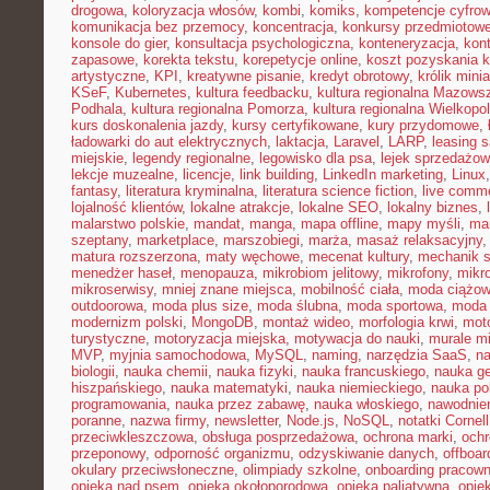
drogowa
,
koloryzacja włosów
,
kombi
,
komiks
,
kompetencje cyfro
komunikacja bez przemocy
,
koncentracja
,
konkursy przedmiotow
konsole do gier
,
konsultacja psychologiczna
,
konteneryzacja
,
kon
zapasowe
,
korekta tekstu
,
korepetycje online
,
koszt pozyskania k
artystyczne
,
KPI
,
kreatywne pisanie
,
kredyt obrotowy
,
królik mini
KSeF
,
Kubernetes
,
kultura feedbacku
,
kultura regionalna Mazows
Podhala
,
kultura regionalna Pomorza
,
kultura regionalna Wielkopol
kurs doskonalenia jazdy
,
kursy certyfikowane
,
kury przydomowe
,
ładowarki do aut elektrycznych
,
laktacja
,
Laravel
,
LARP
,
leasing 
miejskie
,
legendy regionalne
,
legowisko dla psa
,
lejek sprzedażow
lekcje muzealne
,
licencje
,
link building
,
LinkedIn marketing
,
Linux
fantasy
,
literatura kryminalna
,
literatura science fiction
,
live comm
lojalność klientów
,
lokalne atrakcje
,
lokalne SEO
,
lokalny biznes
,
malarstwo polskie
,
mandat
,
manga
,
mapa offline
,
mapy myśli
,
mar
szeptany
,
marketplace
,
marszobiegi
,
marża
,
masaż relaksacyjny
matura rozszerzona
,
maty węchowe
,
mecenat kultury
,
mechanik 
menedżer haseł
,
menopauza
,
mikrobiom jelitowy
,
mikrofony
,
mikr
mikroserwisy
,
mniej znane miejsca
,
mobilność ciała
,
moda ciążo
outdoorowa
,
moda plus size
,
moda ślubna
,
moda sportowa
,
moda 
modernizm polski
,
MongoDB
,
montaż wideo
,
morfologia krwi
,
moto
turystyczne
,
motoryzacja miejska
,
motywacja do nauki
,
murale mi
MVP
,
myjnia samochodowa
,
MySQL
,
naming
,
narzędzia SaaS
,
na
biologii
,
nauka chemii
,
nauka fizyki
,
nauka francuskiego
,
nauka ge
hiszpańskiego
,
nauka matematyki
,
nauka niemieckiego
,
nauka po
programowania
,
nauka przez zabawę
,
nauka włoskiego
,
nawodnie
poranne
,
nazwa firmy
,
newsletter
,
Node.js
,
NoSQL
,
notatki Cornell
przeciwkleszczowa
,
obsługa posprzedażowa
,
ochrona marki
,
ochr
przeponowy
,
odporność organizmu
,
odzyskiwanie danych
,
offboar
okulary przeciwsłoneczne
,
olimpiady szkolne
,
onboarding pracown
opieka nad psem
,
opieka okołoporodowa
,
opieka paliatywna
,
opie