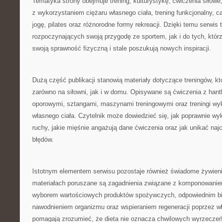
Tematyka strony obejmuje trening, kulturystykę, ćwiczenia siłowe
z wykorzystaniem ciężaru własnego ciała, trening funkcjonalny, car
jogę, pilates oraz różnorodne formy rekreacji. Dzięki temu serwis 
rozpoczynających swoją przygodę ze sportem, jak i do tych, którzy
swoją sprawność fizyczną i stale poszukują nowych inspiracji.
Dużą część publikacji stanowią materiały dotyczące treningów, 
zarówno na siłowni, jak i w domu. Opisywane są ćwiczenia z hant
oporowymi, sztangami, maszynami treningowymi oraz treningi wy
własnego ciała. Czytelnik może dowiedzieć się, jak poprawnie 
ruchy, jakie mięśnie angażują dane ćwiczenia oraz jak unikać naj
błędów.
Istotnym elementem serwisu pozostaje również świadome żywien
materiałach poruszane są zagadnienia związane z komponowanie
wyborem wartościowych produktów spożywczych, odpowiednim b
nawodnieniem organizmu oraz wspieraniem regeneracji poprzez wł
pomagają zrozumieć, że dieta nie oznacza chwilowych wyrzeczeń,