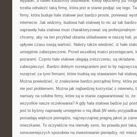
wypadki, a nawet katastrofy budowlane. Kiedy będziemy już mogli
trzeba odnaleźć taką firmę, która jest w stanie podjąć się tego. 
firmy, która buduje hale stalowe jest bardzo proste, ponieważ wy
internecie. Jak widzimy, budowa hali stalowej to nic aż tak bard
naprawdę hala stalowa musi charakteryzować się profesjonalnym
chcemy, aby na ten przykład ubrania składowane w naszej hali, po
upływie czasu swoją wartość. Należy także wiedzieć, iż hale sta
umiejętnie zabezpieczone. Przed wszelkiej maści przestępcami, 
pożarami. Często hale stalowe ulegają zniszczeniu, są okradane, 
zabezpieczyć. Bardzo dobrym rozwiązaniem jest to by najzwyczajn
rozejrzeć za tymi firmami, które trudnią się stawianiem hal stal
Można powiedzieć, iż znalezienie bardzo porządnej firmy, która po
nie jest problemem. Można jak najbardziej korzystać z internetu, 
namiary na solidne firmy, które są w stanie zagwarantować to, że 
wszystkie nasze oczekiwania? A gdy hala stalowa będzie już post
jest to byśmy naprawdę umiejętnie o nią dbali.|W wielu przypadka
posiadają większe pieniądze, najzwyczajniej pragną jakoś je zai
mieszkanie. To oczywiście ma niemały sens, bo prawda jest taka, 
sensowniejszych sposobów na inwestowanie pieniędzy, niż mieszk