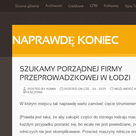
Archiwum
GPW
Koksowy
Strona główna
Giełdowe
Spis T
NAPRAWDĘ KONIEC
SZUKAMY PORZĄDNEJ FIRMY
PRZEPROWADZKOWEJ W ŁODZI
POSTED BY ADMIN
POSTED ON CZE - 24 - 2025
MOŻLIWOŚĆ 
WYŁĄCZONA
W którym miejscu tak naprawdę warto zamówić cięcie strumieni
{Prawda jest taka, że aby zakupić części do różnego rodzaju mas
każdym przypadku postarać się, bo wcale nie jest powiedziane, 
rolniczych nie jest skomplikowane. Przecież maszyny rolnicze or