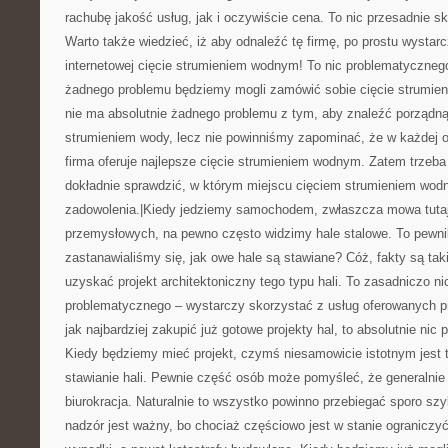
rachubę jakość usług, jak i oczywiście cena. To nic przesadnie
Warto także wiedzieć, iż aby odnaleźć tę firmę, po prostu wysta
internetowej cięcie strumieniem wodnym! To nic problematycznego
żadnego problemu będziemy mogli zamówić sobie cięcie strumi
nie ma absolutnie żadnego problemu z tym, aby znaleźć porządną
strumieniem wody, lecz nie powinniśmy zapominać, że w każdej 
firma oferuje najlepsze cięcie strumieniem wodnym. Zatem trzeb
dokładnie sprawdzić, w którym miejscu cięciem strumieniem wod
zadowolenia.|Kiedy jedziemy samochodem, zwłaszcza mowa tutaj
przemysłowych, na pewno często widzimy hale stalowe. To pewni
zastanawialiśmy się, jak owe hale są stawiane? Cóż, fakty są ta
uzyskać projekt architektoniczny tego typu hali. To zasadniczo ni
problematycznego – wystarczy skorzystać z usług oferowanych 
jak najbardziej zakupić już gotowe projekty hal, to absolutnie nic
Kiedy będziemy mieć projekt, czymś niesamowicie istotnym jest 
stawianie hali. Pewnie część osób może pomyśleć, że generalnie 
biurokracja. Naturalnie to wszystko powinno przebiegać sporo szy
nadzór jest ważny, bo chociaż częściowo jest w stanie ograniczy