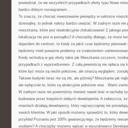
powiedział, że we wszystkich przypadkach oferty typu Nowe mie
bardzo dobrym rozwiązaniem…
To znaczy, że chociaż inwestowanie pieniędzy w sektorze miesz
dziesiątkę, to jednak należy bardzo uważać. W żadnym razie ni
mieszkania, które jest nieatrakcyjnie zlokalizowane! Z jakiego p
lokalizacja nie jest w porządku? A chociażby dlatego, że może te
dojazdem do centrum, to kiedy za jakiś czas będziemy planowali
będziemy mieli poważne problemy ze znalezieniem zainteresowa
Kiedy wchodzą w grę oferty takie jak Mieszkania szczecin, trze
przypadkach z wyprzedzeniem. Z całą pewnością nie opłaca się 
które być może są nieźle położone, ale straszą wyglądem, zost
Takowe budynki teraz nie są złe, ale później? Mieszkania jak najb
ale wyłącznie te, które są atrakcyjnie położone oraz . Warto zwró
W żadnym razie nie powinniśmy również nawet brać w rachubę tyc
budowane przez kiepskich słabych deweloperów. A zwłaszcza, ż
miastach działają deweloperzy, który najzwyczajniej nie posiadają 
swoich klientów. W jaki sposób możemy sprawdzić to, który dew
przykład Poznaniu jest 100% gwarancją tego, że będziemy nies
osobami? A chociażby możemy wpisać w wyszukiwarce Develop