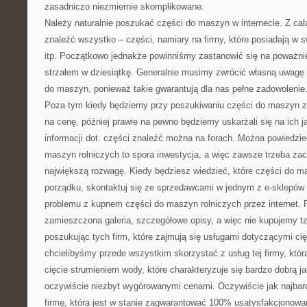
zasadniczo niezmiernie skomplikowane.
Należy naturalnie poszukać części do maszyn w internecie. Z ca
znaleźć wszystko – części, namiary na firmy, które posiadają w sw
itp. Początkowo jednakże powinniśmy zastanowić się na poważnie,
strzałem w dziesiątkę. Generalnie musimy zwrócić własną uwagę 
do maszyn, ponieważ takie gwarantują dla nas pełne zadowolenie
Poza tym kiedy będziemy przy poszukiwaniu części do maszyn zw
na cenę, później prawie na pewno będziemy uskarżali się na ich 
informacji dot. części znaleźć można na forach. Można powiedzie
maszyn rolniczych to spora inwestycja, a więc zawsze trzeba za
największą rozwagę. Kiedy będziesz wiedzieć, które części do 
porządku, skontaktuj się ze sprzedawcami w jednym z e-sklepów
problemu z kupnem części do maszyn rolniczych przez internet. 
zamieszczona galeria, szczegółowe opisy, a więc nie kupujemy t
poszukując tych firm, które zajmują się usługami dotyczącymi ci
chcielibyśmy przede wszystkim skorzystać z usług tej firmy, któ
cięcie strumieniem wody, które charakteryzuje się bardzo dobrą ja
oczywiście niezbyt wygórowanymi cenami. Oczywiście jak najbar
firmę, która jest w stanie zagwarantować 100% usatysfakcjonowan