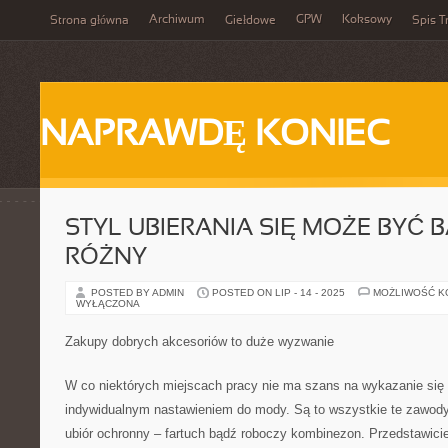
Archiwum
GPW
Koksowy
Strona główna
Giełdowe
Spis T
NAPRAWDĘ KONIEC
STYL UBIERANIA SIĘ MOŻE BYĆ 
RÓŻNY
POSTED BY ADMIN
POSTED ON LIP - 14 - 2025
MOŻLIWOŚĆ 
WYŁĄCZONA
Zakupy dobrych akcesoriów to duże wyzwanie
W co niektórych miejscach pracy nie ma szans na wykazanie się
indywidualnym nastawieniem do mody. Są to wszystkie te zawody
ubiór ochronny – fartuch bądź roboczy kombinezon. Przedstawici