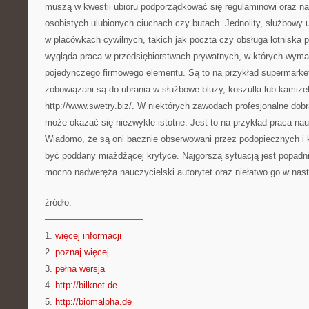
muszą w kwestii ubioru podporządkować się regulaminowi oraz n
osobistych ulubionych ciuchach czy butach. Jednolity, służbowy 
w placówkach cywilnych, takich jak poczta czy obsługa lotniska 
wygląda praca w przedsiębiorstwach prywatnych, w których wyma
pojedynczego firmowego elementu. Są to na przykład supermarket
zobowiązani są do ubrania w służbowe bluzy, koszulki lub kamizel
http://www.swetry.biz/. W niektórych zawodach profesjonalne dob
może okazać się niezwykle istotne. Jest to na przykład praca nau
Wiadomo, że są oni bacznie obserwowani przez podopiecznych i 
być poddany miażdżącej krytyce. Najgorszą sytuacją jest popadn
mocno nadweręża nauczycielski autorytet oraz niełatwo go w nas
źródło:
———————————
1.
więcej informacji
2.
poznaj więcej
3.
pełna wersja
4.
http://bilknet.de
5.
http://biomalpha.de