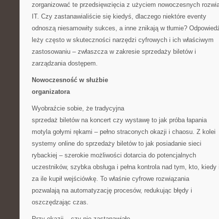
zorganizować te przedsięwzięcia z użyciem nowoczesnych rozwi
IT. Czy zastanawialiście się kiedyś, dlaczego niektóre eventy
odnoszą niesamowity sukces, a inne znikają w tłumie? Odpowied
leży często w skuteczności narzędzi cyfrowych i ich właściwym
zastosowaniu – zwłaszcza w zakresie sprzedaży biletów i
zarządzania dostępem.
Nowoczesność w służbie
organizatora
Wyobraźcie sobie, że tradycyjna
sprzedaż biletów na koncert czy wystawę to jak próba łapania
motyla gołymi rękami – pełno straconych okazji i chaosu. Z kolei
systemy online do sprzedaży biletów to jak posiadanie sieci
rybackiej – szerokie możliwości dotarcia do potencjalnych
uczestników, szybka obsługa i pełna kontrola nad tym, kto, kiedy 
za ile kupił wejściówkę. To właśnie cyfrowe rozwiązania
pozwalają na automatyzację procesów, redukując błędy i
oszczędzając czas.
Przy okazji – czy nie zastanawiało