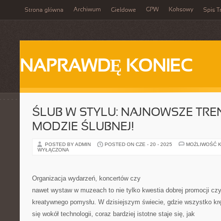
Archiwum
GPW
Koksowy
Strona główna
Giełdowe
Spis T
NAPRAWDĘ KONIEC
ŚLUB W STYLU: NAJNOWSZE TRE
MODZIE ŚLUBNEJ!
POSTED BY ADMIN
POSTED ON CZE - 20 - 2025
MOŻLIWOŚĆ 
WYŁĄCZONA
Organizacja wydarzeń, koncertów czy
nawet wystaw w muzeach to nie tylko kwestia dobrej promocji cz
kreatywnego pomysłu. W dzisiejszym świecie, gdzie wszystko kr
się wokół technologii, coraz bardziej istotne staje się, jak