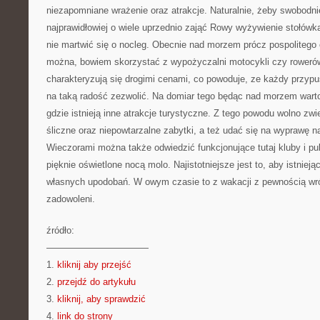
niezapomniane wrażenie oraz atrakcje. Naturalnie, żeby swobodn
najprawidłowiej o wiele uprzednio zająć Rowy wyżywienie stołówka
nie martwić się o nocleg. Obecnie nad morzem prócz pospolitego 
można, bowiem skorzystać z wypożyczalni motocykli czy rowerów
charakteryzują się drogimi cenami, co powoduje, ze każdy przyp
na taką radość zezwolić. Na domiar tego będąc nad morzem warto
gdzie istnieją inne atrakcje turystyczne. Z tego powodu wolno zw
śliczne oraz niepowtarzalne zabytki, a też udać się na wyprawę 
Wieczorami można także odwiedzić funkcjonujące tutaj kluby i pu
pięknie oświetlone nocą molo. Najistotniejsze jest to, aby istnieją
własnych upodobań. W owym czasie to z wakacji z pewnością wr
zadowoleni.
źródło:
———————————
1.
kliknij aby przejść
2.
przejdź do artykułu
3.
kliknij, aby sprawdzić
4.
link do strony