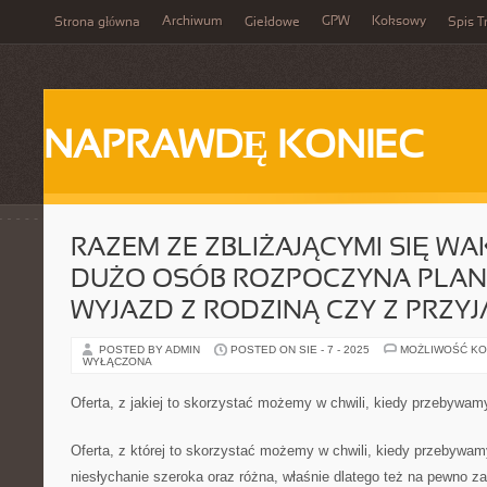
Archiwum
GPW
Koksowy
Strona główna
Giełdowe
Spis T
NAPRAWDĘ KONIEC
RAZEM ZE ZBLIŻAJĄCYMI SIĘ WA
DUŻO OSÓB ROZPOCZYNA PLA
WYJAZD Z RODZINĄ CZY Z PRZYJ
POSTED BY ADMIN
POSTED ON SIE - 7 - 2025
MOŻLIWOŚĆ K
WYŁĄCZONA
Oferta, z jakiej to skorzystać możemy w chwili, kiedy przebywa
Oferta, z której to skorzystać możemy w chwili, kiedy przebywa
niesłychanie szeroka oraz różna, właśnie dlatego też na pewno z