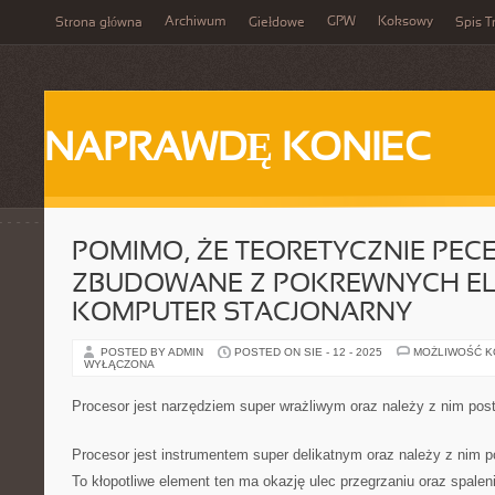
Archiwum
GPW
Koksowy
Strona główna
Giełdowe
Spis T
NAPRAWDĘ KONIEC
POMIMO, ŻE TEORETYCZNIE PECE
ZBUDOWANE Z POKREWNYCH E
KOMPUTER STACJONARNY
POSTED BY ADMIN
POSTED ON SIE - 12 - 2025
MOŻLIWOŚĆ 
WYŁĄCZONA
Procesor jest narzędziem super wrażliwym oraz należy z nim po
Procesor jest instrumentem super delikatnym oraz należy z nim p
To kłopotliwe element ten ma okazję ulec przegrzaniu oraz spalen