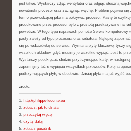
jest łatwe. Wystarczy zdjąć wentylator oraz odgiąć słuszną wajc
nowatorski procesor oraz zaciągnąć wajchę. Problem pojawia się 
termo przewodzącej jaka ma pokrywać procesor. Pastę te użytkuję
produkowane przez procesor było z prostotą przekazywane na radia
powietrzu. W tego typu naprawach pomoże Serwis komputerowy w
pasty zależy od typu procesora oraz radiatora. Najlepiej zapoznać 
się po wskazówkę do serwisu. Wymiana płyty kluczowej tyczy się
wszelkich układów, gdyż musimy je wszelkie wypiąć. Jest to prze
Wystarczy poodkręcać śledzie przytrzymujące karty, w następnej 
zapomnijmy też o wypięciu wszystkich przewodów. Kolejna operac
podtrzymujących płytę w obudowie. Dzisiaj płyta ma już wyjść be
źródło:
———————————
1.
http://philippe-leconte.eu
2.
zobacz, jak to działa
3.
przeczytaj więcej
4.
czytaj dalej
5.
zobacz poradnik