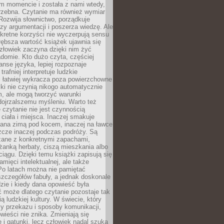
m momencie i została z nami wtedy,
trzebna. Czytanie ma również wymiar
Rozwija słownictwo, porządkuje
zy argumentacji i poszerza wiedzę. Ale
kretne korzyści nie wyczerpują sensu
głębsza wartość książek ujawnia się
złowiek zaczyna dzięki nim żyć
adomie. Kto dużo czyta, częściej
nse języka, lepiej rozpoznaje
trafniej interpretuje ludzkie
i łatwiej wykracza poza powierzchowne
ki nie czynią nikogo automatycznie
, ale mogą tworzyć warunki
dojrzalszemu myśleniu. Warto też
 czytanie nie jest czynnością
ciała i miejsca. Inaczej smakuje
tana zimą pod kocem, inaczej na ławce
zcze inaczej podczas podróży. Są
ązane z konkretnymi zapachami,
liżanką herbaty, ciszą mieszkania albo
iągu. Dzięki temu książki zapisują się
amięci intelektualnej, ale także
Po latach można nie pamiętać
zczegółów fabuły, a jednak doskonale
zie i kiedy dana opowieść była
 może dlatego czytanie pozostaje tak
ą ludzkiej kultury. W świecie, który
y przekazu i sposoby komunikacji,
wieści nie znika. Zmieniają się
e i gatunki, lecz człowiek nadal szuka