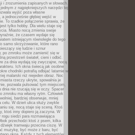
i i zrozumienia zapisanych w słowach.
 jednym z najpiękniejszych narzędzi tej
ozwala wyjść poza własne
, a jednocześnie głębiej wejść w
e. To rzadkie połączenie sprawia, że
jest tylko hobby. Dla wielu staje się
cia. Miasto nocą zmienia swoje
wyraźnie, że czasem wydaje się
iatem istniejącym równolegle do tego
To samo skrzyżowanie, które rano
pieszący się ludzie i sznur
 po zmroku może zamienić się w
lną przestrzeń świateł, cieni i odbić.
re za dnia wydają się zwyczajne, nocą
arakteru. Ich okna świecą jak osobne
okre chodniki potrafią odbijać latarnie w
iej malarski niż niejeden obraz. Noc
iasta rzeczy ukryte, spowalnia je
wnie, pozwala pulsować tym miejscom,
u dnia nie rzucają się w oczy. Spacer
po zmroku ma własny rytm. Człowiek
wolniej, bardziej obserwuje, mniej
a celu. W dzień ulica służy zwykle
niu się, nocą staje się sceną. Ktoś
y, ktoś inny dopiero ją zaczyna. W
y rogu siedzi para rozmawiająca
bok przechodzi ktoś z psem, kilka
 dźwięk tramwaju przecina ciszę. W
hać muzykę, być może z baru, być
rtego okna. Każdy z tych elementów