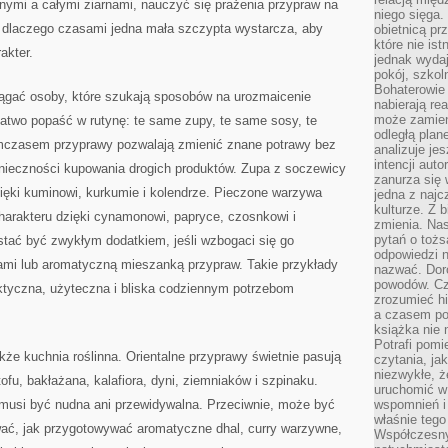
nymi a całymi ziarnami, nauczyć się prażenia przypraw na
niego sięga.
ć, dlaczego czasami jedna mała szczypta wystarcza, aby
obietnicą pr
które nie is
akter.
jednak wydaj
pokój, szkol
Bohaterowie 
ciągać osoby, które szukają sposobów na urozmaicenie
nabierają re
może zamien
atwo popaść w rutynę: te same zupy, te same sosy, te
odległą plan
mczasem przyprawy pozwalają zmienić znane potrawy bez
analizuje jes
intencji auto
nieczności kupowania drogich produktów. Zupa z soczewicy
zanurza się
zięki kuminowi, kurkumie i kolendrze. Pieczone warzywa
jedna z naj
kulturze. Z 
arakteru dzięki cynamonowi, papryce, czosnkowi i
zmienia. Nas
pytań o tożs
stać być zwykłym dodatkiem, jeśli wzbogaci się go
odpowiedzi n
mi lub aromatyczną mieszanką przypraw. Takie przykłady
nazwać. Doro
powodów. C
ktyczna, użyteczna i bliska codziennym potrzebom
zrozumieć hi
a czasem po 
książka nie 
Potrafi pomi
e kuchnia roślinna. Orientalne przyprawy świetnie pasują
czytania, ja
niezwykłe, ż
tofu, bakłażana, kalafiora, dyni, ziemniaków i szpinaku.
uruchomić w 
 musi być nudna ani przewidywalna. Przeciwnie, może być
wspomnień i
właśnie tego
ać, jak przygotowywać aromatyczne dhal, curry warzywne,
Współczesny