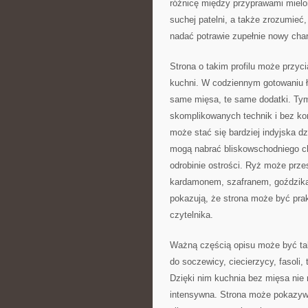
różnicę między przyprawami mielo
suchej patelni, a także zrozumie
nadać potrawie zupełnie nowy char
Strona o takim profilu może przy
kuchni. W codziennym gotowaniu ł
same mięsa, te same dodatki. Ty
skomplikowanych technik i bez ko
może stać się bardziej indyjska d
mogą nabrać bliskowschodniego ch
odrobinie ostrości. Ryż może prze
kardamonem, szafranem, goździka
pokazują, że strona może być pra
czytelnika.
Ważną częścią opisu może być takż
do soczewicy, ciecierzycy, fasoli, 
Dzięki nim kuchnia bez mięsa nie
intensywna. Strona może pokazyw