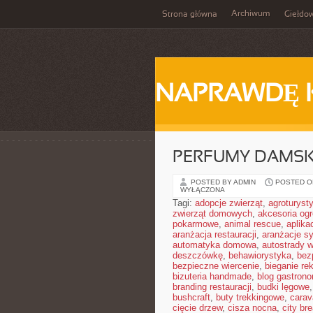
Archiwum
Strona główna
Giełdo
NAPRAWDĘ 
PERFUMY DAMSK
POSTED BY ADMIN
POSTED ON
WYŁĄCZONA
Tagi:
adopcje zwierząt
,
agroturyst
zwierząt domowych
,
akcesoria og
pokarmowe
,
animal rescue
,
aplika
aranżacja restauracji
,
aranżacje sy
automatyka domowa
,
autostrady 
deszczówkę
,
behawiorystyka
,
bez
bezpieczne wiercenie
,
bieganie re
bizuteria handmade
,
blog gastron
branding restauracji
,
budki lęgowe
bushcraft
,
buty trekkingowe
,
carav
cięcie drzew
,
cisza nocna
,
city br