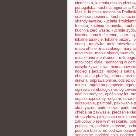
niemiecka
,
kuchnia niskobudżeto
portugalska
,
kuchnia regionalna K
Mazur
,
kuchnia regionalna Podlasi
sezonowa jesienna
,
kuchnia sezon
skandynawska
,
kuchnia śródziem
turecka
,
kuchnia ukraińska
,
kuchn
kuchnia zero waste
,
kuchnia żydo
kwietna
,
lamele ścienne
,
laser tag
lokalne atrakcje
,
lokalne bazary
,
l
energii
,
majówka
,
małe mieszkani
mapa offline
,
marszobiegi
,
maryna
modułowe
,
meble skandynawskie
mieszkanie z balkonem
,
mikroogr
mobilność ciała
,
monitoring w dom
nawyki żywieniowe
,
niemarnowanie
noclegi z jacuzzi
,
noclegi z sauną
obserwacja ptaków
,
ochrona prze
drewna
,
odprawa online
,
odzież ou
miejski
,
ogród na parapecie
,
ogród
ogrzewanie ekologiczne
,
ogrzewan
administracyjne
,
opóźniony lot
,
or
organizacja szafy
,
origami
,
oświet
ogrzewanie
,
paintball
,
pakowanie p
akustyczne
,
parki linowe
,
parki te
chleba na zakwasie
,
pieczenie cia
storczyków
,
pielęgnacja sukulentó
zakupów
,
pleśń w mieszkaniu
,
pob
pociągiem
,
podróże aktywne
,
podr
podróże kulinarne
,
podróże objaz
senioralne
,
podróże solo
,
podróże 