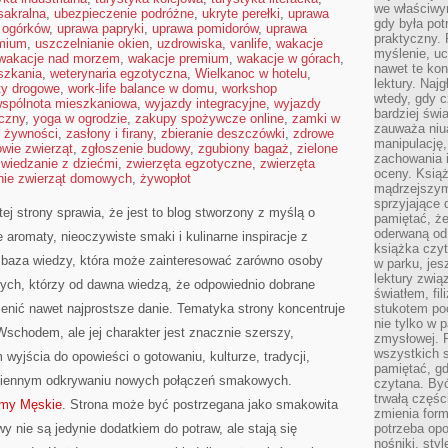
we właściwy
sakralna
,
ubezpieczenie podróżne
,
ukryte perełki
,
uprawa
gdy była po
 ogórków
,
uprawa papryki
,
uprawa pomidorów
,
uprawa
praktyczny. 
emium
,
uszczelnianie okien
,
uzdrowiska
,
vanlife
,
wakacje
myślenie, uc
wakacje nad morzem
,
wakacje premium
,
wakacje w górach
,
nawet te kon
szkania
,
weterynaria egzotyczna
,
Wielkanoc w hotelu
,
lektury. Naj
ty drogowe
,
work-life balance w domu
,
workshop
wtedy, gdy c
spólnota mieszkaniowa
,
wyjazdy integracyjne
,
wyjazdy
bardziej świ
czny
,
yoga w ogrodzie
,
zakupy spożywcze online
,
zamki w
zauważa niua
 żywności
,
zasłony i firany
,
zbieranie deszczówki
,
zdrowe
manipulację, 
owie zwierząt
,
zgłoszenie budowy
,
zgubiony bagaż
,
zielone
zachowania 
zwiedzanie z dziećmi
,
zwierzęta egzotyczne
,
zwierzęta
oceny. Książ
nie zwierząt domowych
,
żywopłot
mądrzejszym
sprzyjające 
ej strony sprawia, że jest to blog stworzony z myślą o
pamiętać, że
oderwaną od 
 aromaty, nieoczywiste smaki i kulinarne inspiracje z
książka czy
na baza wiedzy, która może zainteresować zarówno osoby
w parku, jes
lektury zwi
tych, którzy od dawna wiedzą, że odpowiednio dobrane
światłem, fi
ienić nawet najprostsze danie. Tematyka strony koncentruje
stukotem poc
nie tylko w p
schodem, ale jej charakter jest znacznie szerszy,
zmysłowej. 
wszystkich s
wyjścia do opowieści o gotowaniu, kulturze, tradycji,
pamiętać, gd
iennym odkrywaniu nowych połączeń smakowych.
czytana. Być
trwałą części
umy Męskie
. Strona może być postrzegana jako smakowita
zmienia form
 nie są jedynie dodatkiem do potraw, ale stają się
potrzeba opo
nośniki, styl