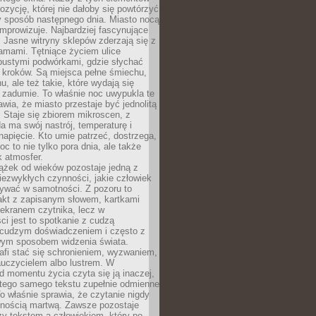
zycję, której nie dałoby się powtórzyć
y sposób następnego dnia. Miasto nocą
improwizuje. Najbardziej fascynujące
. Jasne witryny sklepów zderzają się z
amami. Tętniące życiem ulice
pustymi podwórkami, gdzie słychać
 kroków. Są miejsca pełne śmiechu,
hu, ale też takie, które wydają się
 zadumie. To właśnie noc uwypukla te
awia, że miasto przestaje być jednolitą
. Staje się zbiorem mikroscen, z
a ma swój nastrój, temperaturę i
apięcie. Kto umie patrzeć, dostrzega,
oc to nie tylko pora dnia, ale także
 atmosfer.
ążek od wieków pozostaje jedną z
niezwykłych czynności, jakie człowiek
wać w samotności. Z pozoru to
takt z zapisanym słowem, kartkami
 ekranem czytnika, lecz w
ci jest to spotkanie z cudzą
 cudzym doświadczeniem i często z
wym sposobem widzenia świata.
afi stać się schronieniem, wyzwaniem,
auczycielem albo lustrem. W
d momentu życia czyta się ją inaczej,
tego samego tekstu zupełnie odmienne
o właśnie sprawia, że czytanie nigdy
nnością martwą. Zawsze pozostaje
zy tekstem a człowiekiem, który po