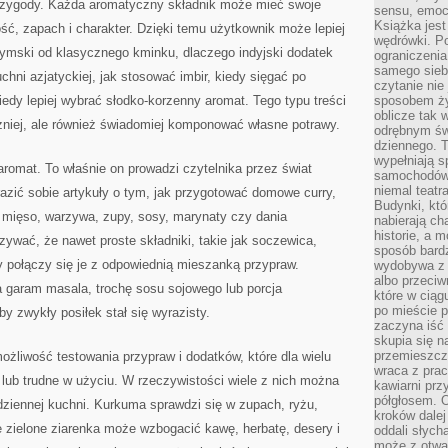
rzygody. Każda aromatyczny składnik może mieć swoje
sensu, emocj
Książka jest
ość, zapach i charakter. Dzięki temu użytkownik może lepiej
wędrówki. P
zymski od klasycznego kminku, dlaczego indyjski dodatek
ograniczenia
samego siebi
chni azjatyckiej, jak stosować imbir, kiedy sięgać po
czytanie nie 
kiedy lepiej wybrać słodko-korzenny aromat. Tego typu treści
sposobem ży
oblicze tak 
niej, ale również świadomiej komponować własne potrawy.
odrębnym św
dziennego. 
wypełniają s
aromat. To właśnie on prowadzi czytelnika przez świat
samochodów,
niemal teatra
razić sobie artykuły o tym, jak przygotować domowe curry,
Budynki, któ
 mięso, warzywa, zupy, sosy, marynaty czy dania
nabierają ch
historie, a m
ywać, że nawet proste składniki, takie jak soczewica,
sposób bardz
y połączy się je z odpowiednią mieszanką przypraw.
wydobywa z m
albo przeci
a garam masala, trochę sosu sojowego lub porcja
które w ciąg
po mieście 
y zwykły posiłek stał się wyrazisty.
zaczyna iść 
skupia się n
przemieszcza
możliwość testowania przypraw i dodatków, które dla wielu
wraca z prac
lub trudne w użyciu. W rzeczywistości wiele z nich można
kawiarni prz
półgłosem. O
iennej kuchni. Kurkuma sprawdzi się w zupach, ryżu,
kroków dalej
 zielone ziarenka może wzbogacić kawę, herbatę, desery i
oddali słyc
może z otwa