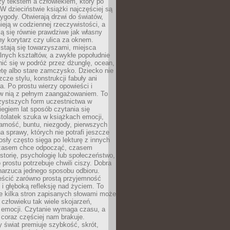
zy tekstem a człowiekiem, który po
 W dzieciństwie książki najczęściej są
zygody. Otwierają drzwi do światów,
tnieją w codziennej rzeczywistości, a
ą się równie prawdziwe jak własny
ny korytarz czy ulica za oknem.
stają się towarzyszami, miejsca
alnych kształtów, a zwykłe popołudnie
ić się w podróż przez dżunglę, ocean,
etę albo stare zamczysko. Dziecko nie
zcze stylu, konstrukcji fabuły ani
ra. Po prostu wierzy opowieści i
 w nią z pełnym zaangażowaniem. To
czystszych form uczestnictwa w
biegiem lat sposób czytania się
tolatek szuka w książkach emocji,
amość, buntu, niezgody, pierwszych
a sprawy, których nie potrafi jeszcze
sły często sięga po lekturę z innych
zasem chce odpocząć, czasem
storię, psychologię lub społeczeństwo,
prostu potrzebuje chwili ciszy. Dobra
narzuca jednego sposobu odbioru.
eścić zarówno prostą przyjemność
k i głęboką refleksję nad życiem. To
e kilka stron zapisanych słowami może
człowieku tak wiele skojarzeń,
 emocji. Czytanie wymaga czasu, a
 coraz częściej nam brakuje.
 świat premiuje szybkość, skrót,