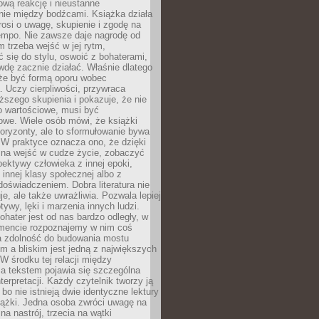
wą reakcję i nieustanne
nie między bodźcami. Książka działa
rosi o uwagę, skupienie i zgodę na
empo. Nie zawsze daje nagrodę od
 trzeba wejść w jej rytm,
 się do stylu, oswoić z bohaterami,
dę zacznie działać. Właśnie dlatego
że być formą oporu wobec
. Uczy cierpliwości, przywraca
ższego skupienia i pokazuje, że nie
o wartościowe, musi być
owe. Wiele osób mówi, że książki
oryzonty, ale to sformułowanie bywa
 W praktyce oznacza ono, że dzięki
żna wejść w cudze życie, zobaczyć
pektywy człowieka z innej epoki,
, innej klasy społecznej albo z
oświadczeniem. Dobra literatura nie
je, ale także uwrażliwia. Pozwala lepiej
ywy, lęki i marzenia innych ludzi.
bohater jest od nas bardzo odległy, w
encie rozpoznajemy w nim coś
a zdolność do budowania mostu
 a bliskim jest jedną z największych
 W środku tej relacji między
a tekstem pojawia się szczególna
terpretacji. Każdy czytelnik tworzy ją
bo nie istnieją dwie identyczne lektury
iążki. Jedna osoba zwróci uwagę na
na nastrój, trzecia na wątki