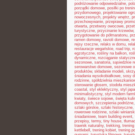
podróżowanie odpowiedzialne
,
pol
porządki domowe
,
posiłki po treni
przydomowego
,
projektowanie ogr
nowoczesnych
,
projekty wnętrz
,
p
przechowywanie
,
przeprawy prom
otwarta
,
przetwory owocowe
,
prze
turystyczne
,
przycinanie krzewów
przygotowanie do półmaratonu
,
pr
ramen domowy
,
ravioli domowe
,
re
rejsy rzeczne
,
relaks w domu
,
rel
restauracje wegańskie
,
road trip
,
r
egzotyczne
,
rośliny na balkon
,
roś
dynamiczne
,
rozciąganie statyczn
sezonowe
,
sanatoria
,
sąsiedzkie r
serowarstwo domowe
,
sezonowe 
produktów
,
składanie modeli
,
skrz
śniadania wysokobiałkowe
,
sosy 
rodzinne
,
spółdzielnia mieszkanio
sterowanie głosem
,
stodoła miesz
coastal
,
styl eklektyczny
,
styl jap
minimalistyczny
,
styl modern far
kwiaty
,
świece sojowe
,
święta kuli
domowych
,
szczepienia podróżne
szlaki górskie
,
szlaki historyczne
,
rowerowe rodzinne
,
szlaki winiarsk
śniadaniowe
,
team building event
,
przepisy
,
termy
,
tiny house
,
tłumac
trawnik naturalny
,
trekking
,
trening
kettlebell
,
trening kobiet
,
trening p
gumami
,
turystyka filmowa
,
turyst