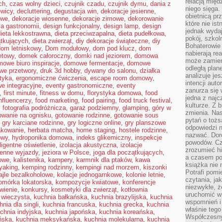
relacją międ
ch
,
czas wolny dzieci
,
czujnik czadu
,
czujnik dymu
,
dania z
niego sięga.
ewicy
,
decluttering
,
degustacja win
,
dekoracje jesienne
,
obietnicą pr
owe
,
dekoracje wiosenne
,
dekoracje zimowe
,
dekorowanie
które nie is
la gastronomii
,
design funkcjonalny
,
design lamp
,
design
jednak wydaj
ieta lekkostrawna
,
dieta przeciwzapalna
,
dieta pudełkowa
,
pokój, szkol
ątkujących
,
dieta zwierząt
,
diy dekoracje świąteczne
,
diy
Bohaterowie 
dom letniskowy
,
Dom modułowy
,
dom pod klucz
,
dom
nabierają re
etowy
,
domek całoroczny
,
domki nad jeziorem
,
domowa
może zamien
owe biuro inspiracje
,
domowe fermentacje
,
domowe
odległą plan
e przetwory
,
druk 3d hobby
,
dywany do salonu
,
działka
analizuje jes
tyka
,
ergonomiczne ćwiczenia
,
escape room domowy
,
intencji auto
e integracyjne
,
eventy gastronomiczne
,
eventy
zanurza się
,
first minute
,
fitness w domu
,
florystyka domowa
,
food
jedna z naj
nfluencerzy
,
food marketing
,
food pairing
,
food truck festival
,
kulturze. Z 
,
fotografia podróżnicza
,
garaż podziemny
,
glamping
,
góry w
zmienia. Nas
owanie na ognisku
,
gotowanie rodzinne
,
gotowanie sous
pytań o tożs
,
gry karciane rodzinne
,
gry logiczne online
,
gry planszowe
odpowiedzi n
kowanie
,
herbata matcha
,
home staging
,
hostele rodzinne
,
nazwać. Doro
owy
,
hydroponika domowa
,
indeks glikemiczny
,
inspekcje
powodów. C
eligentne oświetlenie
,
izolacja akustyczna
,
izolacje
zrozumieć hi
ienne wyjazdy
,
jeziora w Polsce
,
joga dla początkujących
,
a czasem po 
owe
,
kalistenika
,
kampery
,
karmnik dla ptaków
,
kawa
książka nie 
yaking
,
kemping rodzinny
,
kempingi nad morzem
,
kiszonki
Potrafi pomi
ajle bezalkoholowe
,
kolacje jednogarnkowe
,
kolonie letnie
,
czytania, ja
omórka lokatorska
,
kompozycje kwiatowe
,
konferencje
niezwykłe, ż
wienie
,
konkursy
,
kosmetyki dla zwierząt
,
kotłownia
uruchomić w 
 wieczysta
,
kuchnia bałkańska
,
kuchnia brazylijska
,
kuchnia
wspomnień i
hnia dla singli
,
kuchnia francuska
,
kuchnia grecka
,
kuchnia
właśnie tego
chnia indyjska
,
kuchnia japońska
,
kuchnia koreańska
,
Współczesny
ńska
,
kuchnia meksykańska
,
kuchnia molekularna
,
kuchnia