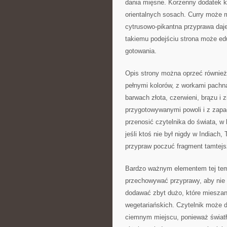
dania mięsne. Korzenny dodatek ko
orientalnych sosach. Curry może m
cytrusowo-pikantna przyprawa daje
takiemu podejściu strona może ed
gotowania.
Opis strony można oprzeć również n
pełnymi kolorów, z workami pachn
barwach złota, czerwieni, brązu i 
przygotowywanymi powoli i z zapa
przenosić czytelnika do świata, w
jeśli ktoś nie był nigdy w Indiach
przypraw poczuć fragment tamtejsz
Bardzo ważnym elementem tej tema
przechowywać przyprawy, aby nie tr
dodawać zbyt dużo, które mieszanki
wegetariańskich. Czytelnik może 
ciemnym miejscu, ponieważ światło