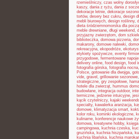
rzemieślniczy
,
czas wolny dorosły
kaszy
,
dania z ryżu
,
dania z socz
dekoracje letnie
,
dekoracje sezon
tortów
,
desery bez cukru
,
design d
mebli biurowych
,
design roślinny
,
d
dieta śródziemnomorska dla pocz
meble drewniane
,
długi weekend
,
przyjazny zwierzętom
,
dom szkiel
biblioteczka
,
domowa pizzeria
,
dom
makarony
,
domowe nalewki
,
domow
rekreacyjna
,
ekopodróże
,
ekoturys
etykiety spożywcze
,
eventy firmow
przygodowe
,
fermentowane napoje
delivery online
,
food design
,
food i
fotografia górska
,
fotografia nocna
Polsce
,
gotowanie dla dwojga
,
got
vide
,
gravel
,
grillowanie sezonowe
strategiczne
,
gry zespołowe
,
hama
hotele dla zwierząt
,
hummus dom
budowlane
,
integracja outdoor
,
int
termiczne
,
jedzenie intuicyjne
,
jes
kącik czytelniczy
,
kajaki weekend
specialty
,
kawalerka aranżacja
,
ka
domowe
,
klimatyzacja smart
,
kokt
kolor roku
,
kominki ekologiczne
,
k
kulinarne
,
konferencje naukowe ży
domowa
,
kreatywne hobby
,
księga
campingowa
,
kuchnia czeska
,
kuc
gruzińska
,
kuchnia hiszpańska
,
ku
kuchnia libańska
,
kuchnia maroka