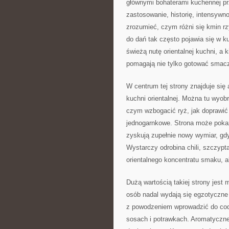
głównymi bohaterami kuchennej p
zastosowanie, historię, intensywn
zrozumieć, czym różni się kmin r
do dań tak często pojawia się w ku
świeżą nutę orientalnej kuchni, a 
pomagają nie tylko gotować smacz
W centrum tej strony znajduje się 
kuchni orientalnej. Można tu wyob
czym wzbogacić ryż, jak doprawić
jednogarnkowe. Strona może pokaz
zyskują zupełnie nowy wymiar, gd
Wystarczy odrobina chili, szczypt
orientalnego koncentratu smaku, ab
Dużą wartością takiej strony jest 
osób nadal wydają się egzotyczne 
z powodzeniem wprowadzić do codz
sosach i potrawkach. Aromatyczne