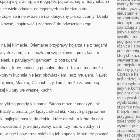
jarzą się z zimą, ale mogą też pojawiać się w marynatach i
tworzy kompo
w identyczn
ieć wiele odmian, od łagodnych po bardzo ostre.
nieustannie 
 zupełnie inne wrażenie niż klasyczny pieprz czarny. Dzięki
są kontrasty
ciemnymi br
ukować, inspirować i zachęcać do odważniejszego
sąsiadują z 
jedynie echo
światła i ruc
pogrążone w
a jej klimacie. Orientalne przyprawy kojarzą się z targami
różnice i spr
przestrzenią
ących ziaren, z miseczkami wypełnionymi proszkami o
których każd
zieleni, z parującymi garnkami, z potrawami
wewnętrzne n
że miejska n
chem, który unosi się po całym domu. Taka strona może
osobny język
Czytanie ksi
 którym kuchnia nie jest obowiązkiem, lecz rytuałem. Nawet
najbardziej 
, Tajlandii, Maroku, Chinach czy Turcji, może za pomocą
może wykony
jedynie kon
ej kultury we własnej kuchni.
papieru albo
rzeczywistoś
wyobraźnią,
tyki są porady kulinarne. Strona może tłumaczyć, jak
zupełnie no
aciły aromatu, jak łączyć składniki, których przypraw nie
Książka potr
przygodą, n
 najlepiej pasują do drobiu, które do ryb, a które do dań
zależności o
wynosząc z 
dowiedzieć się, że przyprawy warto trzymać w suchym i
znaczenia. T
, wilgoć i powietrze osłabiają ich zapach. Może też poznać
nie jest czy
relacją międ