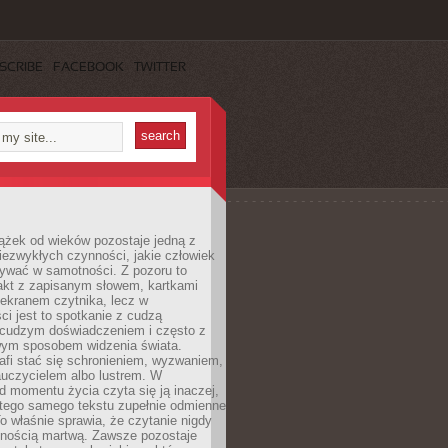
SCRIBE
FACEBOOK
TWITTER
ążek od wieków pozostaje jedną z
niezwykłych czynności, jakie człowiek
wać w samotności. Z pozoru to
takt z zapisanym słowem, kartkami
 ekranem czytnika, lecz w
ci jest to spotkanie z cudzą
 cudzym doświadczeniem i często z
wym sposobem widzenia świata.
afi stać się schronieniem, wyzwaniem,
auczycielem albo lustrem. W
d momentu życia czyta się ją inaczej,
tego samego tekstu zupełnie odmienne
o właśnie sprawia, że czytanie nigdy
nnością martwą. Zawsze pozostaje