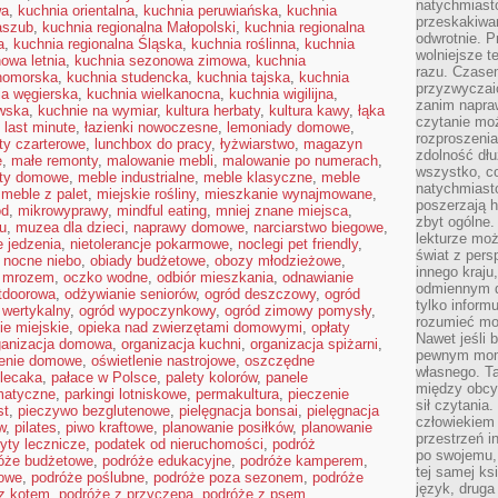
natychmiasto
wa
,
kuchnia orientalna
,
kuchnia peruwiańska
,
kuchnia
przeskakiwa
aszub
,
kuchnia regionalna Małopolski
,
kuchnia regionalna
odwrotnie. P
a
,
kuchnia regionalna Śląska
,
kuchnia roślinna
,
kuchnia
wolniejsze t
owa letnia
,
kuchnia sezonowa zimowa
,
kuchnia
razu. Czasem
nomorska
,
kuchnia studencka
,
kuchnia tajska
,
kuchnia
przyzwyczaić
ia węgierska
,
kuchnia wielkanocna
,
kuchnia wigilijna
,
zanim napraw
wska
,
kuchnie na wymiar
,
kultura herbaty
,
kultura kawy
,
łąka
czytanie mo
,
last minute
,
łazienki nowoczesne
,
lemoniady domowe
,
rozproszenia
oty czarterowe
,
lunchbox do pracy
,
łyżwiarstwo
,
magazyn
zdolność dłu
e
,
małe remonty
,
malowanie mebli
,
malowanie po numerach
,
wszystko, c
ty domowe
,
meble industrialne
,
meble klasyczne
,
meble
natychmiast
,
meble z palet
,
miejskie rośliny
,
mieszkanie wynajmowane
,
poszerzają h
ód
,
mikrowyprawy
,
mindful eating
,
mniej znane miejsca
,
zbyt ogólne.
u
,
muzea dla dzieci
,
naprawy domowe
,
narciarstwo biegowe
,
lekturze mo
 jedzenia
,
nietolerancje pokarmowe
,
noclegi pet friendly
,
świat z pers
,
nocne niebo
,
obiady budżetowe
,
obozy młodzieżowe
,
innego kraju
d mrozem
,
oczko wodne
,
odbiór mieszkania
,
odnawianie
odmiennym d
tdoorowa
,
odżywianie seniorów
,
ogród deszczowy
,
ogród
tylko informu
 wertykalny
,
ogród wypoczynkowy
,
ogród zimowy pomysły
,
rozumieć mot
ie miejskie
,
opieka nad zwierzętami domowymi
,
opłaty
Nawet jeśli 
ganizacja domowa
,
organizacja kuchni
,
organizacja spiżarni
,
pewnym mom
lenie domowe
,
oświetlenie nastrojowe
,
oszczędne
własnego. T
lecaka
,
pałace w Polsce
,
palety kolorów
,
panele
między obcym
matyczne
,
parkingi lotniskowe
,
permakultura
,
pieczenie
sił czytania.
st
,
pieczywo bezglutenowe
,
pielęgnacja bonsai
,
pielęgnacja
człowiekiem 
w
,
pilates
,
piwo kraftowe
,
planowanie posiłków
,
planowanie
przestrzeń in
yty lecznicze
,
podatek od nieruchomości
,
podróż
po swojemu, 
óże budżetowe
,
podróże edukacyjne
,
podróże kamperem
,
tej samej ks
dowe
,
podróże poślubne
,
podróże poza sezonem
,
podróże
język, druga 
z kotem
,
podróże z przyczepą
,
podróże z psem
,