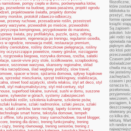
filozoficzne
a namiotowe
,
pompy ciepła w domu
,
porównywarka lotów
,
które zostan
ngu
,
pozwolenie na budowę
,
prawa pasażera
,
projekt ogrodu
biblioteka t
odzeń
,
projektowanie światła
,
projekty domów
przeżyć, ma
romy morskie
,
protokół zdawczo-odbiorczy
,
formie opowi
owe
,
przerwy ruchowe
,
przesadzanie roślin
,
przestrzeń
książki staj
twory warzywne
,
przewodnik po mieście
,
przewodniki
Są zapisem 
,
przyczepa kempingowa
,
przygotowanie do maratonu
,
pokoleń. Ist
zyprawy świata
,
psy profilaktyka
,
puzzle
,
quizy
,
rafting
,
jaki rodzi s
cenzje kawiarni
,
regeneracja po treningu
,
regulamin osiedla
,
opowiada na
aks w ogrodzie
,
renowacja mebli
,
restauracje premium
,
pięknym alb
ośliny cieniolubne
,
rośliny doniczkowe pielęgnacja
,
rośliny
oto ktoś pot
liny oczyszczające powietrze
,
rowery górskie
,
rozciąganie
przeczuwaliś
e
,
rozgrzewka biegowa
,
rozrywka domowa
,
rzeźba
,
sałatki
Czasem jedn
elacje
,
savoir-vivre przy stole
,
ściółkowanie
,
scrapbooking
,
doświadczeni
owoce
,
sezonowe warzywa
,
skanseny regionalne
,
skład
chwila ma og
ynka narzędziowa
,
ślad węglowy podróży
,
slow travel
,
nie jesteśmy
domowe
,
spacer w lesie
,
spiżarnia domowa
,
spływy kajakowe
zachwytach. 
wa
,
sprzedaż mieszkania
,
sprzęt trekkingowy
,
stabilizacja
,
czasem i prz
kalna
,
street food azjatycki
,
strefa relaksu
,
styl art deco
,
styl
oznacza to, 
andi
,
styl maksymalistyczny
,
styl mid-century
,
styl
przełomowa.
mhouse
,
superfood lokalne
,
survival
,
sushi w domu
,
suszone
przyjemnośc
narne
,
sylwester w górach
,
systemy zabezpieczeń
wieczorem, 
,
szkodniki roślin
,
szkolenia kulinarne
,
szkolenie psów
,
pociągiem, 
szlaki kulinarne
,
szlaki nadmorskie
,
szlaki piesze
,
szlaki
deszczowego
ie
,
szlaki zamków
,
tanie noclegi
,
tapety ścienne
,
targi
otwierany pr
technologie smart home
,
tekstylia domowe
,
tempeh
co kilka dni
z offline
,
tofu przepisy
,
trasy samochodowe
,
travel blogger
,
lekturą. War
 core
,
trening dla dzieci
,
trening funkcjonalny
,
trening
ich randze w 
o ciąży
,
trening równowagi
,
trening seniorów
,
trening z
najważniejsz
yka industrialna
,
turystyka kolejowa
,
turystyka literacka
,