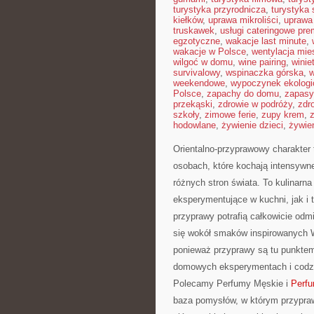
turystyka przyrodnicza
,
turystyka 
kiełków
,
uprawa mikroliści
,
uprawa
truskawek
,
usługi cateringowe pr
egzotyczne
,
wakacje last minute
,
wakacje w Polsce
,
wentylacja mie
wilgoć w domu
,
wine pairing
,
winie
survivalowy
,
wspinaczka górska
,
w
weekendowe
,
wypoczynek ekologi
Polsce
,
zapachy do domu
,
zapasy
przekąski
,
zdrowie w podróży
,
zdr
szkoły
,
zimowe ferie
,
zupy krem
,
hodowlane
,
żywienie dzieci
,
żywie
Orientalno-przyprawowy charakter t
osobach, które kochają intensywne
różnych stron świata. To kulinar
eksperymentujące w kuchni, jak i 
przyprawy potrafią całkowicie odm
się wokół smaków inspirowanych W
ponieważ przyprawy są tu punktem 
domowych eksperymentach i codz
Polecamy Perfumy Męskie i
Perf
baza pomysłów, w którym przyprawy