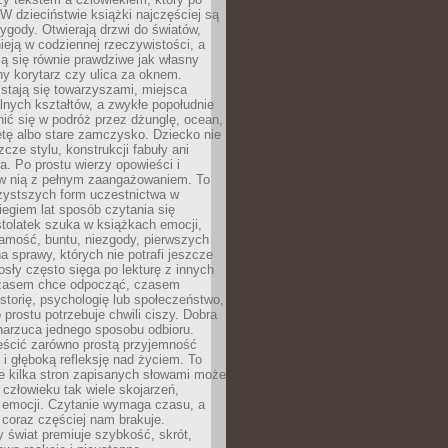
 W dzieciństwie książki najczęściej są
zygody. Otwierają drzwi do światów,
tnieją w codziennej rzeczywistości, a
ą się równie prawdziwe jak własny
ny korytarz czy ulica za oknem.
stają się towarzyszami, miejsca
alnych kształtów, a zwykłe popołudnie
ić się w podróż przez dżunglę, ocean,
etę albo stare zamczysko. Dziecko nie
zcze stylu, konstrukcji fabuły ani
ra. Po prostu wierzy opowieści i
 w nią z pełnym zaangażowaniem. To
czystszych form uczestnictwa w
biegiem lat sposób czytania się
tolatek szuka w książkach emocji,
amość, buntu, niezgody, pierwszych
a sprawy, których nie potrafi jeszcze
sły często sięga po lekturę z innych
zasem chce odpocząć, czasem
storię, psychologię lub społeczeństwo,
prostu potrzebuje chwili ciszy. Dobra
narzuca jednego sposobu odbioru.
eścić zarówno prostą przyjemność
k i głęboką refleksję nad życiem. To
e kilka stron zapisanych słowami może
człowieku tak wiele skojarzeń,
 emocji. Czytanie wymaga czasu, a
 coraz częściej nam brakuje.
 świat premiuje szybkość, skrót,