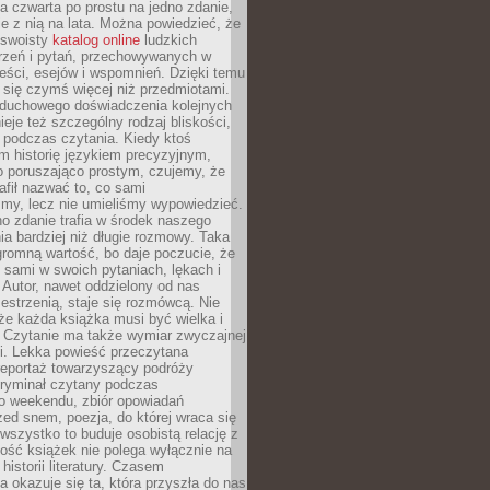
, a czwarta po prostu na jedno zdanie,
ie z nią na lata. Można powiedzieć, że
o swoisty
katalog online
ludzkich
rzeń i pytań, przechowywanych w
eści, esejów i wspomnień. Dzięki temu
ą się czymś więcej niż przedmiotami.
duchowego doświadczenia kolejnych
nieje też szczególny rodzaj bliskości,
ię podczas czytania. Kiedy ktoś
m historię językiem precyzyjnym,
o poruszająco prostym, czujemy, że
rafił nazwać to, co sami
my, lecz nie umieliśmy wypowiedzieć.
o zdanie trafia w środek naszego
a bardziej niż długie rozmowy. Taka
romną wartość, bo daje poczucie, że
 sami w swoich pytaniach, lękach i
Autor, nawet oddzielony od nas
estrzenią, staje się rozmówcą. Nie
że każda książka musi być wielka i
 Czytanie ma także wymiar zwyczajnej
i. Lekka powieść przeczytana
reportaż towarzyszący podróży
kryminał czytany podczas
 weekendu, zbiór opowiadań
zed snem, poezja, do której wraca się
, wszystko to buduje osobistą relację z
tość książek nie polega wyłącznie na
historii literatury. Czasem
a okazuje się ta, która przyszła do nas