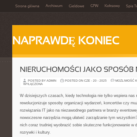
Archiwum
GPW
Koksowy
Strona główna
Giełdowe
Spis T
NAPRAWDĘ KONIEC
NIERUCHOMOŚCI JAKO SPOSÓB 
POSTED BY ADMIN
POSTED ON CZE - 20 - 2025
MOŻLIWOŚĆ 
WYŁĄCZONA
W dzisiejszych czasach, kiedy technologia nie tylko wspiera nas n
rewolucjonizuje sposoby organizacji wydarzeń, koncertów czy m
rozwiązania IT jako na niezawodnego partnera w branży eventowej
nowoczesne narzędzia mogą ułatwić zarządzanie tym wszystkim?
nich coraz trudniej wyobrazić sobie skuteczne funkcjonowanie w
rozrywki i kultury.