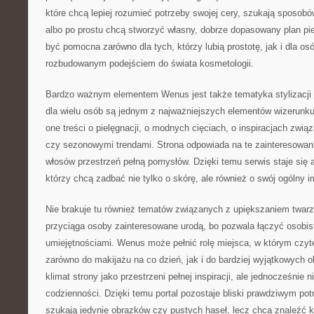
które chcą lepiej rozumieć potrzeby swojej cery, szukają sposobó
albo po prostu chcą stworzyć własny, dobrze dopasowany plan pi
być pomocna zarówno dla tych, którzy lubią prostotę, jak i dla o
rozbudowanym podejściem do świata kosmetologii.
Bardzo ważnym elementem Wenus jest także tematyka stylizacji 
dla wielu osób są jednym z najważniejszych elementów wizerunku
one treści o pielęgnacji, o modnych cięciach, o inspiracjach zwią
czy sezonowymi trendami. Strona odpowiada na te zainteresowan
włosów przestrzeń pełną pomysłów. Dzięki temu serwis staje się a
którzy chcą zadbać nie tylko o skórę, ale również o swój ogólny 
Nie brakuje tu również tematów związanych z upiększaniem twarzy
przyciąga osoby zainteresowane urodą, bo pozwala łączyć osobis
umiejętnościami. Wenus może pełnić rolę miejsca, w którym czytel
zarówno do makijażu na co dzień, jak i do bardziej wyjątkowych ok
klimat strony jako przestrzeni pełnej inspiracji, ale jednocześnie n
codzienności. Dzięki temu portal pozostaje bliski prawdziwym pot
szukają jedynie obrazków czy pustych haseł, lecz chcą znaleźć k