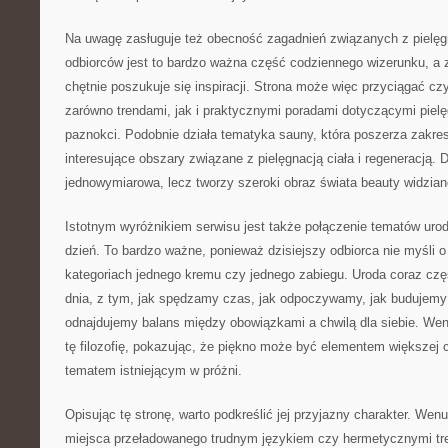
Na uwagę zasługuje też obecność zagadnień związanych z pielęgn
odbiorców jest to bardzo ważna część codziennego wizerunku, a
chętnie poszukuje się inspiracji. Strona może więc przyciągać c
zarówno trendami, jak i praktycznymi poradami dotyczącymi pielę
paznokci. Podobnie działa tematyka sauny, która poszerza zakres
interesujące obszary związane z pielęgnacją ciała i regeneracją. 
jednowymiarowa, lecz tworzy szeroki obraz świata beauty widziane
Istotnym wyróżnikiem serwisu jest także połączenie tematów urod
dzień. To bardzo ważne, ponieważ dzisiejszy odbiorca nie myśli o
kategoriach jednego kremu czy jednego zabiegu. Uroda coraz czę
dnia, z tym, jak spędzamy czas, jak odpoczywamy, jak budujemy 
odnajdujemy balans między obowiązkami a chwilą dla siebie. Wen
tę filozofię, pokazując, że piękno może być elementem większej c
tematem istniejącym w próżni.
Opisując tę stronę, warto podkreślić jej przyjazny charakter. Wen
miejsca przeładowanego trudnym językiem czy hermetycznymi tr