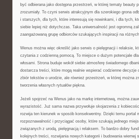
być odbierana jako dostępna przestrzeń, w której tematy beauty
zrozumiały. To czyni serwis atrakcyjnym dla szerokiego grona od
i starszych, dla tych, które interesują się nowinkami, i dla tych, 
siebie lepiej niż dotychczas. Taka uniwersalność jest ogromną z
zaangażowaną grupę odbiorców szukających inspiracji na różny
Wenus można więc określić jako serwis o pielęgnacji i relaksie, 
czytania z codzienną pomocą. To miejsce o dużym potencjale dl
włosami. Strona buduje wokół siebie atmosferę świadomego dbania
dostarcza treści, które mogą realnie wspierać codzienne decyzje c
zbiór tekstów o urodzie, ale również przestrzeń, w której można 
tworzenia własnych rytuałów piękna.
Jeżeli spojrzeć na Wenus jako na markę internetową, można zauważ
wyrazistość. Już sama nazwa przywołuje skojarzenia z kobiecośc
rozwija ten kierunek w sposób konsekwentny. Dzięki temu porta
rozpoznawalność i przyciągać osoby, które szukają jednego miej
związanych z urodą, pielęgnacją i relaksem. To bardzo dobry fun
kolejnych treści, rozwijania nowych kategorii i budowania wiernej