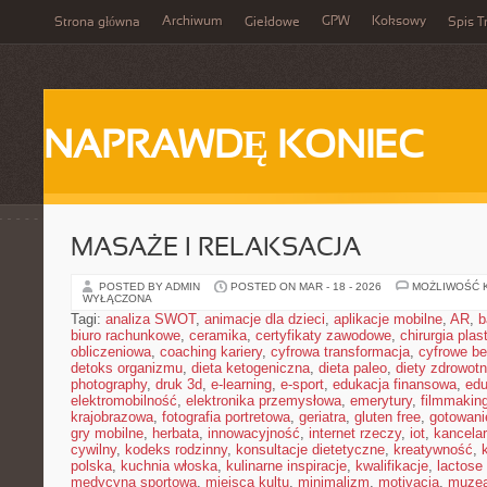
Archiwum
GPW
Koksowy
Strona główna
Giełdowe
Spis T
NAPRAWDĘ KONIEC
MASAŻE I RELAKSACJA
POSTED BY ADMIN
POSTED ON MAR - 18 - 2026
MOŻLIWOŚĆ 
WYŁĄCZONA
Tagi:
analiza SWOT
,
animacje dla dzieci
,
aplikacje mobilne
,
AR
,
b
biuro rachunkowe
,
ceramika
,
certyfikaty zawodowe
,
chirurgia pla
obliczeniowa
,
coaching kariery
,
cyfrowa transformacja
,
cyfrowe b
detoks organizmu
,
dieta ketogeniczna
,
dieta paleo
,
diety zdrowot
photography
,
druk 3d
,
e-learning
,
e-sport
,
edukacja finansowa
,
edu
elektromobilność
,
elektronika przemysłowa
,
emerytury
,
filmmakin
krajobrazowa
,
fotografia portretowa
,
geriatra
,
gluten free
,
gotowan
gry mobilne
,
herbata
,
innowacyjność
,
internet rzeczy
,
iot
,
kancelar
cywilny
,
kodeks rodzinny
,
konsultacje dietetyczne
,
kreatywność
,
polska
,
kuchnia włoska
,
kulinarne inspiracje
,
kwalifikacje
,
lactose 
medycyna sportowa
,
miejsca kultu
,
minimalizm
,
motivacja
,
muze