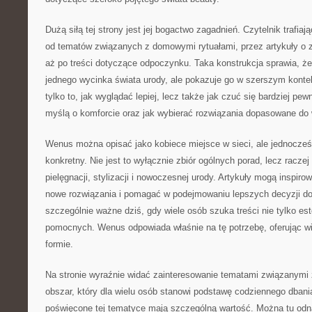
Dużą siłą tej strony jest jej bogactwo zagadnień. Czytelnik trafi
od tematów związanych z domowymi rytuałami, przez artykuły o 
aż po treści dotyczące odpoczynku. Taka konstrukcja sprawia, że 
jednego wycinka świata urody, ale pokazuje go w szerszym kontekś
tylko to, jak wyglądać lepiej, lecz także jak czuć się bardziej pew
myślą o komforcie oraz jak wybierać rozwiązania dopasowane do 
Wenus można opisać jako kobiece miejsce w sieci, ale jednocześ
konkretny. Nie jest to wyłącznie zbiór ogólnych porad, lecz racze
pielęgnacji, stylizacji i nowoczesnej urody. Artykuły mogą inspi
nowe rozwiązania i pomagać w podejmowaniu lepszych decyzji d
szczególnie ważne dziś, gdy wiele osób szuka treści nie tylko es
pomocnych. Wenus odpowiada właśnie na tę potrzebę, oferując w
formie.
Na stronie wyraźnie widać zainteresowanie tematami związanymi z
obszar, który dla wielu osób stanowi podstawę codziennego dbania 
poświęcone tej tematyce mają szczególną wartość. Można tu odna