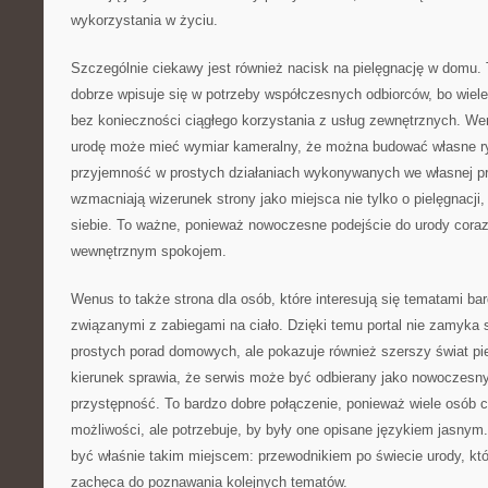
wykorzystania w życiu.
Szczególnie ciekawy jest również nacisk na pielęgnację w domu. 
dobrze wpisuje się w potrzeby współczesnych odbiorców, bo wiele
bez konieczności ciągłego korzystania z usług zewnętrznych. We
urodę może mieć wymiar kameralny, że można budować własne ry
przyjemność w prostych działaniach wykonywanych we własnej prz
wzmacniają wizerunek strony jako miejsca nie tylko o pielęgnacji, 
siebie. To ważne, ponieważ nowoczesne podejście do urody coraz
wewnętrznym spokojem.
Wenus to także strona dla osób, które interesują się tematami bar
związanymi z zabiegami na ciało. Dzięki temu portal nie zamyka 
prostych porad domowych, ale pokazuje również szerszy świat piel
kierunek sprawia, że serwis może być odbierany jako nowoczesn
przystępność. To bardzo dobre połączenie, ponieważ wiele osób
możliwości, ale potrzebuje, by były one opisane językiem jasnym
być właśnie takim miejscem: przewodnikiem po świecie urody, któr
zachęca do poznawania kolejnych tematów.