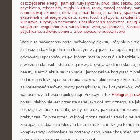
oszczędzanie energii
,
pamiątki turystyczne
,
piwo
,
plac zabaw
,
pod
psychiatria
,
rękodzieło
,
religia i kultura
,
renty
,
rozwój osobisty
,
sam
samorozwój
,
skansen
,
slow life
,
smart home
,
smartfony
,
spadochr
ekstremalne
,
strategie wzrostu
,
street food
,
styl życia
,
szkolenia 
kulturowa
,
turystyka zdrowotna
,
ubezpieczenia społeczne
,
usługi
weganizm
,
wegetarianizm
,
windykacja
,
wino
,
wspinaczka
,
zarząd
psychiczne
,
zdrowie seniora
,
zrównoważone budownictwo
Wenus to nowoczesny portal poświęcony pięknu, który skupia się 
jest ważne każdego dnia: na lepszym wyglądzie, na regularnej pie
odkrywaniu sposobów, dzięki którym można poczuć się bardziej 
stworzone dla osób, które chcą rozwijać swoją wiedzę o skórze,
beauty, śledzić aktualne inspiracje i jednocześnie korzystać z 
podanych w lekki sposób. Strona łączy w sobie piękny styl z real
zainteresować zarówno osoby początkujące, jak i czytelników, kt
wartościowych treści o pielęgnacji. Przeczytaj też
Pielęgnacja cia
portalu piękno nie jest przedstawiane jako coś sztucznego, ale j
pokazuje, że troska o ciało, włosy, cerę czy paznokcie może być
praktyczna. To przestrzeń, w której można znaleźć treści o rytu
zabiegach, o dbaniu o włosy, a także o makijażu. Dzięki temu str
kompleksowy i odpowiada na potrzeby osób, które chcą mieć pod 
dotyczące szeroko pojętego świata beauty.