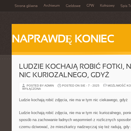
Archiwum
GPW
Koksowy
Strona główna
Giełdowe
Spis T
NAPRAWDĘ KONIEC
LUDZIE KOCHAJĄ ROBIĆ FOTKI, 
NIC KURIOZALNEGO, GDYŻ
POSTED BY ADMIN
POSTED ON SIE - 7 - 2025
MOŻLIWOŚĆ K
WYŁĄCZONA
Ludzie kochają robić zdjęcia, nie ma w tym nic ciekawego, gdyż
Ludzie kochają robić zdjęcia, nie ma w tym nic kuriozalnego, pon
sposób na zachowanie ładnych wspomnień z rozlicznych sposobno
czemu dziwować, że mieszkańcy nadzwyczaj się też radują, gdy 