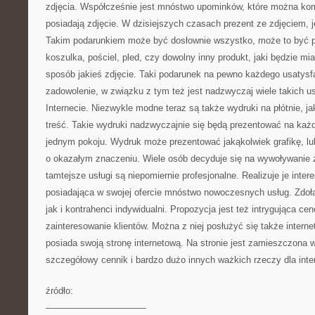
zdjęcia. Współcześnie jest mnóstwo upominków, które można ko
posiadają zdjęcie. W dzisiejszych czasach prezent ze zdjęciem, je
Takim podarunkiem może być dosłownie wszystko, może to być 
koszulka, pościel, pled, czy dowolny inny produkt, jaki będzie m
sposób jakieś zdjęcie. Taki podarunek na pewno każdego usatysfa
zadowolenie, w związku z tym też jest nadzwyczaj wiele takich u
Internecie. Niezwykle modne teraz są także wydruki na płótnie, 
treść. Takie wydruki nadzwyczajnie się będą prezentować na każ
jednym pokoju. Wydruk może prezentować jakąkolwiek grafikę, lub
o okazałym znaczeniu. Wiele osób decyduje się na wywoływanie z
tamtejsze usługi są niepomiernie profesjonalne. Realizuje je inter
posiadająca w swojej ofercie mnóstwo nowoczesnych usług. Zdołaj
jak i kontrahenci indywidualni. Propozycja jest też intrygująca c
zainteresowanie klientów. Można z niej posłużyć się także interne
posiada swoją stronę internetową. Na stronie jest zamieszczona wie
szczegółowy cennik i bardzo dużo innych ważkich rzeczy dla inte
źródło:
———————————