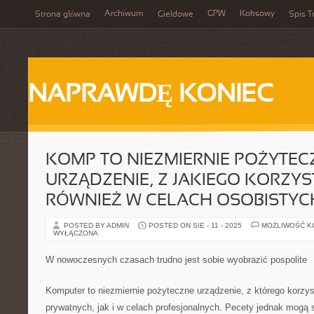
Archiwum
GPW
Koksowy
Strona główna
Giełdowe
Spis T
NAPRAWDĘ KONIEC
KOMP TO NIEZMIERNIE POŻYTEC
URZĄDZENIE, Z JAKIEGO KORZYS
RÓWNIEŻ W CELACH OSOBISTYC
POSTED BY ADMIN
POSTED ON SIE - 11 - 2025
MOŻLIWOŚĆ 
WYŁĄCZONA
W nowoczesnych czasach trudno jest sobie wyobrazić pospolite
Komputer to niezmiernie pożyteczne urządzenie, z którego korzys
prywatnych, jak i w celach profesjonalnych. Pecety jednak mogą 