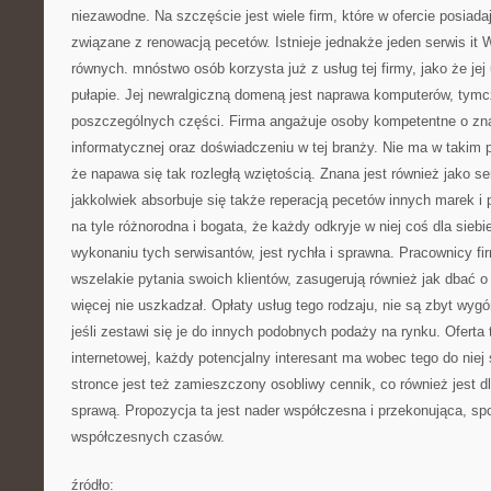
niezawodne. Na szczęście jest wiele firm, które w ofercie posiada
związane z renowacją pecetów. Istnieje jednakże jeden serwis it
równych. mnóstwo osób korzysta już z usług tej firmy, jako że je
pułapie. Jej newralgiczną domeną jest naprawa komputerów, tym
poszczególnych części. Firma angażuje osoby kompetentne o zn
informatycznej oraz doświadczeniu w tej branży. Nie ma w takim 
że napawa się tak rozległą wziętością. Znana jest również jako se
jakkolwiek absorbuje się także reperacją pecetów innych marek i 
na tyle różnorodna i bogata, że każdy odkryje w niej coś dla sieb
wykonaniu tych serwisantów, jest rychła i sprawna. Pracownicy f
wszelakie pytania swoich klientów, zasugerują również jak dbać o
więcej nie uszkadzał. Opłaty usług tego rodzaju, nie są zbyt wyg
jeśli zestawi się je do innych podobnych podaży na rynku. Oferta t
internetowej, każdy potencjalny interesant ma wobec tego do nie
stronce jest też zamieszczony osobliwy cennik, co również jest dla
sprawą. Propozycja ta jest nader współczesna i przekonująca, s
współczesnych czasów.
źródło: