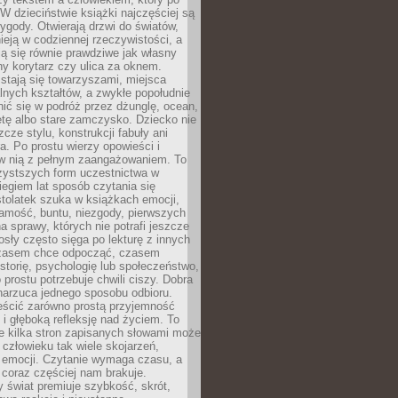
 W dzieciństwie książki najczęściej są
zygody. Otwierają drzwi do światów,
tnieją w codziennej rzeczywistości, a
ą się równie prawdziwe jak własny
ny korytarz czy ulica za oknem.
stają się towarzyszami, miejsca
alnych kształtów, a zwykłe popołudnie
ić się w podróż przez dżunglę, ocean,
etę albo stare zamczysko. Dziecko nie
zcze stylu, konstrukcji fabuły ani
ra. Po prostu wierzy opowieści i
 w nią z pełnym zaangażowaniem. To
czystszych form uczestnictwa w
biegiem lat sposób czytania się
tolatek szuka w książkach emocji,
amość, buntu, niezgody, pierwszych
a sprawy, których nie potrafi jeszcze
sły często sięga po lekturę z innych
zasem chce odpocząć, czasem
storię, psychologię lub społeczeństwo,
prostu potrzebuje chwili ciszy. Dobra
narzuca jednego sposobu odbioru.
eścić zarówno prostą przyjemność
k i głęboką refleksję nad życiem. To
e kilka stron zapisanych słowami może
człowieku tak wiele skojarzeń,
 emocji. Czytanie wymaga czasu, a
 coraz częściej nam brakuje.
 świat premiuje szybkość, skrót,