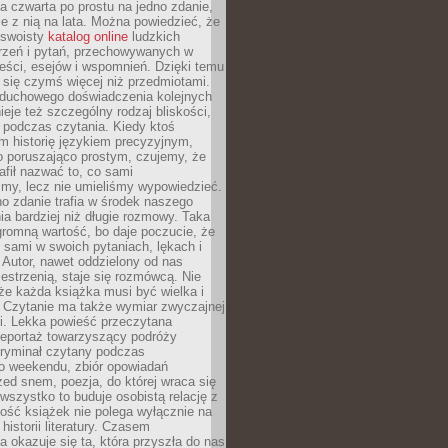
, a czwarta po prostu na jedno zdanie,
ie z nią na lata. Można powiedzieć, że
o swoisty
katalog online
ludzkich
rzeń i pytań, przechowywanych w
eści, esejów i wspomnień. Dzięki temu
ą się czymś więcej niż przedmiotami.
duchowego doświadczenia kolejnych
nieje też szczególny rodzaj bliskości,
ię podczas czytania. Kiedy ktoś
m historię językiem precyzyjnym,
o poruszająco prostym, czujemy, że
rafił nazwać to, co sami
my, lecz nie umieliśmy wypowiedzieć.
o zdanie trafia w środek naszego
a bardziej niż długie rozmowy. Taka
romną wartość, bo daje poczucie, że
 sami w swoich pytaniach, lękach i
Autor, nawet oddzielony od nas
estrzenią, staje się rozmówcą. Nie
że każda książka musi być wielka i
 Czytanie ma także wymiar zwyczajnej
i. Lekka powieść przeczytana
reportaż towarzyszący podróży
kryminał czytany podczas
 weekendu, zbiór opowiadań
zed snem, poezja, do której wraca się
, wszystko to buduje osobistą relację z
tość książek nie polega wyłącznie na
historii literatury. Czasem
a okazuje się ta, która przyszła do nas