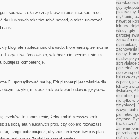
we właściwy
gdy była po
praktyczny. 
egorii sprawia, że łatwo znajdziesz interesujące Cię treści.
myślenie, uc
do ulubionych tekstów, robić notatki, a także traktować
nawet te kon
lektury. Naj
ł nauki.
wtedy, gdy c
bardziej świ
zauważa niua
manipulację, 
ykły blog, ale społeczność dla osób, które wierzą, że można
zachowania 
oceny. Książ
. To życzliwe środowisko, w którym nie oceniasz się za
mądrzejszym
ku budujesz kompetencje.
sprzyjające 
pamiętać, że
oderwaną od 
książka czy
w parku, jes
może Ci uporządkować naukę, Eduplanner.pl jest właśnie dla
lektury zwi
 w obcym języku, możesz krok po kroku budować językową
światłem, fi
stukotem poc
nie tylko w p
zmysłowej. 
wszystkich s
pamiętać, gd
ię języków! to zaproszenie, żeby zrobić pierwszy krok
czytana. Być
trwałą części
asz za sobą lata nieudanych prób, czy dopiero rozważasz
zmienia form
ystko, czego potrzebujesz, aby zamienić wymówkę w plan –
potrzeba opo
nośniki, styl