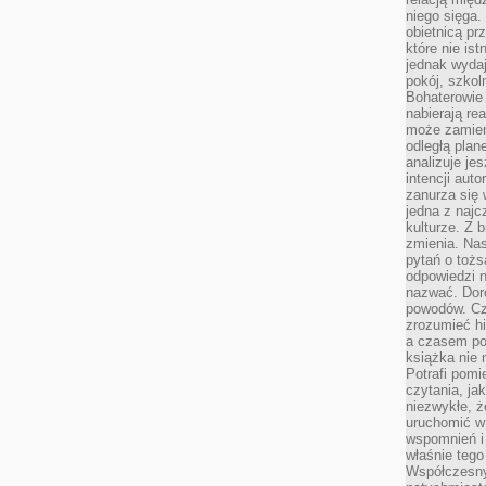
niego sięga.
obietnicą pr
które nie is
jednak wydaj
pokój, szkol
Bohaterowie 
nabierają re
może zamien
odległą plan
analizuje jes
intencji auto
zanurza się
jedna z naj
kulturze. Z 
zmienia. Nas
pytań o tożs
odpowiedzi n
nazwać. Doro
powodów. C
zrozumieć hi
a czasem po 
książka nie 
Potrafi pomi
czytania, ja
niezwykłe, ż
uruchomić w 
wspomnień i
właśnie tego
Współczesny