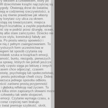
zy tekstem a człowiekiem, który po
 W dzieciństwie książki najczęściej są
zygody. Otwierają drzwi do światów,
tnieją w codziennej rzeczywistości, a
ą się równie prawdziwe jak własny
ny korytarz czy ulica za oknem.
stają się towarzyszami, miejsca
alnych kształtów, a zwykłe popołudnie
ić się w podróż przez dżunglę, ocean,
etę albo stare zamczysko. Dziecko nie
zcze stylu, konstrukcji fabuły ani
ra. Po prostu wierzy opowieści i
 w nią z pełnym zaangażowaniem. To
czystszych form uczestnictwa w
biegiem lat sposób czytania się
tolatek szuka w książkach emocji,
amość, buntu, niezgody, pierwszych
a sprawy, których nie potrafi jeszcze
sły często sięga po lekturę z innych
zasem chce odpocząć, czasem
storię, psychologię lub społeczeństwo,
prostu potrzebuje chwili ciszy. Dobra
narzuca jednego sposobu odbioru.
eścić zarówno prostą przyjemność
k i głęboką refleksję nad życiem. To
e kilka stron zapisanych słowami może
człowieku tak wiele skojarzeń,
 emocji. Czytanie wymaga czasu, a
 coraz częściej nam brakuje.
 świat premiuje szybkość, skrót,