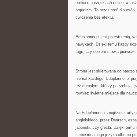
opinie o narzędziach online, a tak
organizm. To przestrzeń dla osób, 
ćwiczenia bez efektu.
Eduplanner.pl jest przestrzenią, w 
nawykach. Dzięki temu każdy ucze
tego, czy dopiero stawia pierwsze 
Strona jest skierowana do bardzo 
niemal każdego. Eduplanner.pl prz
też dorosłym, którzy potrzebują j
również świetne miejsce dla nauc
Na Eduplanner.pl znajdziesz arty
angielskiego, przez Deutsch, españ
japoński, czy grecki. Dzięki tem
siebie idealnego języka albo po p