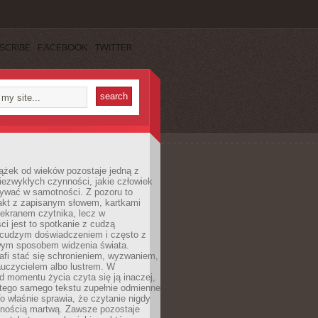
SCRIBE
FACEBOOK
TWITTER
ążek od wieków pozostaje jedną z
niezwykłych czynności, jakie człowiek
wać w samotności. Z pozoru to
takt z zapisanym słowem, kartkami
 ekranem czytnika, lecz w
ci jest to spotkanie z cudzą
 cudzym doświadczeniem i często z
wym sposobem widzenia świata.
afi stać się schronieniem, wyzwaniem,
auczycielem albo lustrem. W
d momentu życia czyta się ją inaczej,
tego samego tekstu zupełnie odmienne
o właśnie sprawia, że czytanie nigdy
nnością martwą. Zawsze pozostaje