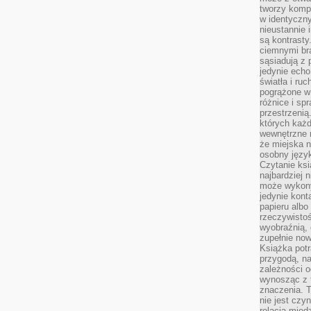
tworzy kompo
w identyczn
nieustannie 
są kontrasty
ciemnymi br
sąsiadują z 
jedynie echo
światła i ruc
pogrążone w
różnice i spr
przestrzenią
których każd
wewnętrzne n
że miejska n
osobny język
Czytanie ksi
najbardziej 
może wykony
jedynie kon
papieru albo
rzeczywistoś
wyobraźnią,
zupełnie no
Książka potr
przygodą, n
zależności o
wynosząc z 
znaczenia. T
nie jest czy
relacją międ