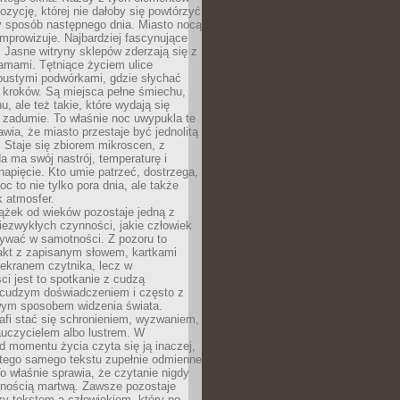
zycję, której nie dałoby się powtórzyć
y sposób następnego dnia. Miasto nocą
improwizuje. Najbardziej fascynujące
. Jasne witryny sklepów zderzają się z
amami. Tętniące życiem ulice
pustymi podwórkami, gdzie słychać
 kroków. Są miejsca pełne śmiechu,
hu, ale też takie, które wydają się
 zadumie. To właśnie noc uwypukla te
awia, że miasto przestaje być jednolitą
. Staje się zbiorem mikroscen, z
a ma swój nastrój, temperaturę i
apięcie. Kto umie patrzeć, dostrzega,
oc to nie tylko pora dnia, ale także
 atmosfer.
ążek od wieków pozostaje jedną z
niezwykłych czynności, jakie człowiek
wać w samotności. Z pozoru to
takt z zapisanym słowem, kartkami
 ekranem czytnika, lecz w
ci jest to spotkanie z cudzą
 cudzym doświadczeniem i często z
wym sposobem widzenia świata.
afi stać się schronieniem, wyzwaniem,
auczycielem albo lustrem. W
d momentu życia czyta się ją inaczej,
tego samego tekstu zupełnie odmienne
o właśnie sprawia, że czytanie nigdy
nnością martwą. Zawsze pozostaje
zy tekstem a człowiekiem, który po