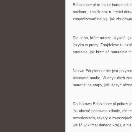
Eduplanner.pl to także kompendium
poziomu, znajdziesz tu treści dot
zorganizować naukę, jak zbudować
Dla osób, które muszą używać jęz
języka w pracy. Znajdziesz tu sza
strategie, jak brzmieć naturalnie
Nazwa Eduplanner nie jest przypad
planować naukę. W artykułach znaj
materiał na etapy, jak łączyć róż
Dodatkowo Eduplanner.pl pokazuje 
jak ułożyć poprawne zdanie, ale t
przysłowiach, teksty o zwyczajach
wejść w klimat danego kraju, a nie 