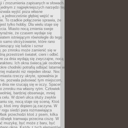
i i zrozumienia zapisanych w słowach.
 jednym z najpiękniejszych narzędzi tej
ozwala wyjść poza własne
, a jednocześnie głębiej wejść w
e. To rzadkie połączenie sprawia, że
jest tylko hobby. Dla wielu staje się
cia. Miasto nocą zmienia swoje
wyraźnie, że czasem wydaje się
iatem istniejącym równolegle do tego
To samo skrzyżowanie, które rano
pieszący się ludzie i sznur
 po zmroku może zamienić się w
lną przestrzeń świateł, cieni i odbić.
re za dnia wydają się zwyczajne, nocą
arakteru. Ich okna świecą jak osobne
okre chodniki potrafią odbijać latarnie w
iej malarski niż niejeden obraz. Noc
iasta rzeczy ukryte, spowalnia je
wnie, pozwala pulsować tym miejscom,
u dnia nie rzucają się w oczy. Spacer
po zmroku ma własny rytm. Człowiek
wolniej, bardziej obserwuje, mniej
a celu. W dzień ulica służy zwykle
niu się, nocą staje się sceną. Ktoś
y, ktoś inny dopiero ją zaczyna. W
y rogu siedzi para rozmawiająca
bok przechodzi ktoś z psem, kilka
 dźwięk tramwaju przecina ciszę. W
hać muzykę, być może z baru, być
rtego okna. Każdy z tych elementów