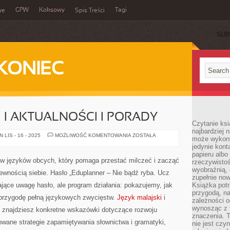
GPW
Koksowy
Tagi
we
Spis Treści
SUB
KONIEC
 I AKTUALNOŚCI I PORADY
Czytanie ksi
najbardziej 
JĘZYK
LIS - 16 - 2025
MOŻLIWOŚĆ KOMENTOWANIA
ZOSTAŁA
może wykony
ISLANDZKI
jedynie kon
I
AKTUALNOŚCI
papieru albo
I
ków języków obcych, który pomaga przestać milczeć i zacząć
rzeczywistoś
PORADY
wyobraźnią,
wnością siebie. Hasło „Eduplanner – Nie bądź ryba. Ucz
zupełnie no
gające uwagę hasło, ale program działania: pokazujemy, jak
Książka potr
przygodą, n
przygodę pełną językowych zwycięstw.
Język malajski
i
zależności o
wynosząc z 
l znajdziesz konkretne wskazówki dotyczące rozwoju
znaczenia. T
owane strategie zapamiętywania słownictwa i gramatyki,
nie jest czy