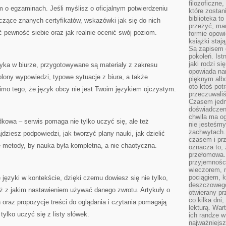
filozoficzne
 o egzaminach. Jeśli myślisz o oficjalnym potwierdzeniu
które zostan
biblioteka t
yczące znanych certyfikatów, wskazówki jak się do nich
przeżyć, ma
 pewność siebie oraz jak realnie ocenić swój poziom.
formie opowi
książki staj
Są zapisem 
pokoleń. Ist
jaki rodzi s
yka w biurze, przygotowywane są materiały z zakresu
opowiada na
blony wypowiedzi, typowe sytuacje z biura, a także
pięknym alb
oto ktoś pot
 mimo tego, że język obcy nie jest Twoim językiem ojczystym.
przeczuwaliś
Czasem jedn
doświadczeni
chwila ma og
kowa – serwis pomaga nie tylko uczyć się, ale też
nie jesteśmy
zachwytach. 
dziesz podpowiedzi, jak tworzyć plany nauki, jak dzielić
czasem i prz
ne metody, by nauka była kompletna, a nie chaotyczna.
oznacza to, 
przełomowa.
przyjemnośc
wieczorem, 
pociągiem, 
języki w kontekście, dzięki czemu dowiesz się nie tylko,
deszczowego
eż z jakim nastawieniem używać danego zwrotu. Artykuły o
otwierany pr
co kilka dni
 oraz propozycje treści do oglądania i czytania pomagają
lekturą. War
tylko uczyć się z listy słówek.
ich randze w 
najważniejsz