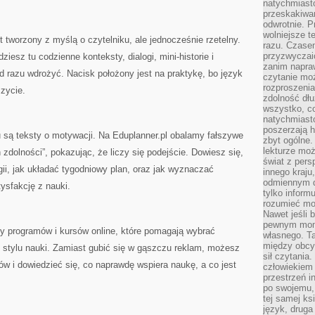
natychmiasto
przeskakiwa
odwrotnie. P
wolniejsze t
t tworzony z myślą o czytelniku, ale jednocześnie rzetelny.
razu. Czasem
przyzwyczaić
iesz tu codzienne konteksty, dialogi, mini-historie i
zanim napraw
 razu wdrożyć. Nacisk położony jest na praktykę, bo język
czytanie mo
rozproszenia
szycie.
zdolność dłu
wszystko, c
natychmiast
poszerzają h
są teksty o motywacji. Na Eduplanner.pl obalamy fałszywe
zbyt ogólne.
lekturze mo
zdolności”, pokazując, że liczy się podejście. Dowiesz się,
świat z pers
gii, jak układać tygodniowy plan, oraz jak wyznaczać
innego kraju
odmiennym d
ysfakcję z nauki.
tylko informu
rozumieć mot
Nawet jeśli 
pewnym mom
sy programów i kursów online, które pomagają wybrać
własnego. T
między obcym
 stylu nauki. Zamiast gubić się w gąszczu reklam, możesz
sił czytania.
w i dowiedzieć się, co naprawdę wspiera naukę, a co jest
człowiekiem 
przestrzeń in
po swojemu, 
tej samej ks
język, druga 