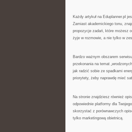
Każdy artykuł na Eduplanner.pl jes
Zamiast akademickiego tonu, znajdz
propozycje zadań, które możesz od
żyje w rozmowie, a nie tylko w ze
Bardzo ważnym obszarem serwisu 
przekonania na temat „wrodzonych 
jak radzić sobie ze spadkami ener
priorytety, żeby naprawdę mieć sat
Na stronie znajdziesz również opi
odpowiednie platformy dla Twojego
skorzystać z porównawczych opisó
tylko marketingową obietnicą.