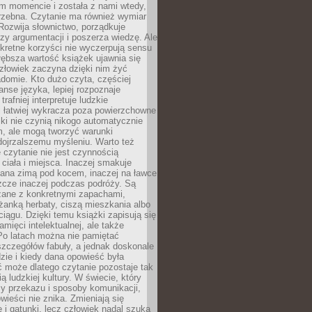
m momencie i została z nami wtedy,
trzebna. Czytanie ma również wymiar
Rozwija słownictwo, porządkuje
zy argumentacji i poszerza wiedzę. Ale
kretne korzyści nie wyczerpują sensu
głębsza wartość książek ujawnia się
złowiek zaczyna dzięki nim żyć
adomie. Kto dużo czyta, częściej
nse języka, lepiej rozpoznaje
trafniej interpretuje ludzkie
i łatwiej wykracza poza powierzchowne
ki nie czynią nikogo automatycznie
, ale mogą tworzyć warunki
dojrzalszemu myśleniu. Warto też
 czytanie nie jest czynnością
ciała i miejsca. Inaczej smakuje
tana zimą pod kocem, inaczej na ławce
zcze inaczej podczas podróży. Są
ązane z konkretnymi zapachami,
liżanką herbaty, ciszą mieszkania albo
iągu. Dzięki temu książki zapisują się
amięci intelektualnej, ale także
Po latach można nie pamiętać
zczegółów fabuły, a jednak doskonale
zie i kiedy dana opowieść była
 może dlatego czytanie pozostaje tak
ą ludzkiej kultury. W świecie, który
y przekazu i sposoby komunikacji,
wieści nie znika. Zmieniają się
e i gatunki, lecz człowiek nadal szuka