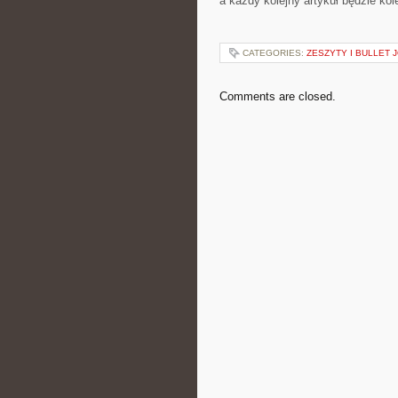
a każdy kolejny artykuł będzie ko
CATEGORIES:
ZESZYTY I BULLET 
Comments are closed.