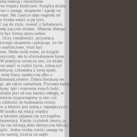
wą reakcję i nieustanne
nie między bodźcami. Książka działa
rosi o uwagę, skupienie i zgodę na
empo. Nie zawsze daje nagrodę od
 trzeba wejść w jej rytm,
 się do stylu, oswoić z bohaterami,
dę zacznie działać. Właśnie dlatego
że być formą oporu wobec
. Uczy cierpliwości, przywraca
ższego skupienia i pokazuje, że nie
o wartościowe, musi być
owe. Wiele osób mówi, że książki
oryzonty, ale to sformułowanie bywa
 W praktyce oznacza ono, że dzięki
żna wejść w cudze życie, zobaczyć
pektywy człowieka z innej epoki,
, innej klasy społecznej albo z
oświadczeniem. Dobra literatura nie
je, ale także uwrażliwia. Pozwala lepiej
ywy, lęki i marzenia innych ludzi.
bohater jest od nas bardzo odległy, w
encie rozpoznajemy w nim coś
a zdolność do budowania mostu
 a bliskim jest jedną z największych
 W środku tej relacji między
a tekstem pojawia się szczególna
terpretacji. Każdy czytelnik tworzy ją
bo nie istnieją dwie identyczne lektury
iążki. Jedna osoba zwróci uwagę na
na nastrój, trzecia na wątki