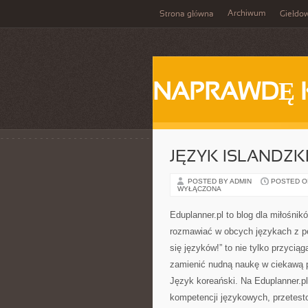
Archiwum
Strona główna
Giełdo
NAPRAWDĘ 
JĘZYK ISLANDZKI
POSTED BY ADMIN
POSTED ON 
WYŁĄCZONA
Eduplanner.pl to blog dla miłośni
rozmawiać w obcych językach z pe
się języków!” to nie tylko przycią
zamienić nudną naukę w ciekawą 
Język koreański. Na Eduplanner.p
kompetencji językowych, przetest