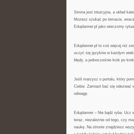
Strona jest intuicyjna, a układ kat
Możesz szukać po temacie, wracać 
Eduplanner.pl jako wieczorny rytua
Eduplanner.pl to coś więcej niż zw
uczyć się języków w każdym wieku
błędy, a jednocześnie krok po kro
Jeśli marzysz o portalu, który po
Ciebie. Zamiast bać się odezwać
odwagę.
Eduplanner – Nie bądź ryba. Ucz s
teraz, niezależnie od tego, czy m
naukę. Na stronie znajdziesz wsz