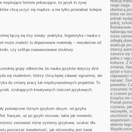
relacją międ
że inspirujące historie pokazujące, że język to żywy
niego sięga.
które chcą uczyć się mądrze, a nie tylko przerabiać kolejne
obietnicą pr
które nie is
jednak wydaj
pokój, szkol
Bohaterowie 
nabierają re
której łączą się trzy światy: praktyka, lingwistyka i nauka o
może zamien
odległą plan
ń może znaleźć tu dopasowane materiały – niezależnie od
analizuje jes
intencji auto
kroki, czy szlifuje zaawansowane struktury.
zanurza się
jedna z naj
kulturze. Z 
zmienia. Nas
szerokiej grupy odbiorców, bo nauka języków dotyczy dziś
pytań o tożs
yda się studentom, którzy chcą lepiej zdawać egzaminy, ale
odpowiedzi n
nazwać. Doro
ęzyka do zmiany pracy lub międzynarodowych projektów. To
powodów. C
zrozumieć hi
zycieli, szukających kreatywnych ćwiczeń językowych.
a czasem po 
książka nie 
Potrafi pomi
czytania, ja
kuły poświęcone różnym językom obcym: od języka
niezwykłe, ż
ol, français, aż po języki niszowe, takie jak norweski,
uruchomić w 
wspomnień i
u możesz zestawiać różne systemy językowe, szukać dla
właśnie tego
Współczesny
rostu poszerzać świadomość, jak różnorodny jest świat.