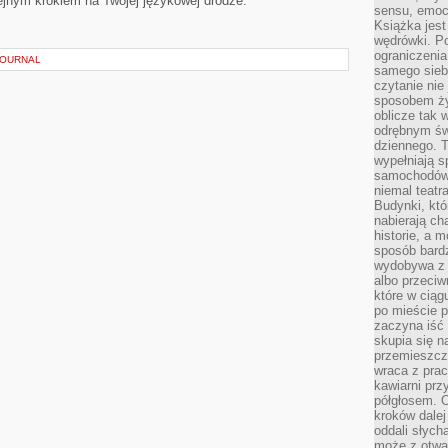
lejnym krokiem na Twojej językowej drodze.
sensu, emocj
Książka jest
wędrówki. P
ograniczenia
JOURNAL
samego siebi
czytanie nie 
sposobem ży
oblicze tak 
odrębnym św
dziennego. 
wypełniają s
samochodów,
niemal teatra
Budynki, któ
nabierają ch
historie, a m
sposób bardz
wydobywa z m
albo przeci
które w ciąg
po mieście 
zaczyna iść 
skupia się n
przemieszcza
wraca z prac
kawiarni prz
półgłosem. O
kroków dalej
oddali słyc
może z otwa