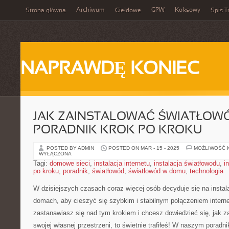
Archiwum
GPW
Koksowy
Strona główna
Giełdowe
Spis T
NAPRAWDĘ KONIEC
JAK ZAINSTALOWAĆ ŚWIATŁOW
PORADNIK KROK PO KROKU
POSTED BY ADMIN
POSTED ON MAR - 15 - 2025
MOŻLIWOŚĆ 
WYŁĄCZONA
Tagi:
domowe sieci
,
instalacja internetu
,
instalacja światłowodu
,
i
po kroku
,
poradnik
,
światłowód
,
światłowód w domu
,
technologia
W dzisiejszych czasach coraz więcej osób‍ decyduje się na insta
domach, aby cieszyć się szybkim i stabilnym połączeniem intern
zastanawiasz się nad tym krokiem i chcesz dowiedzieć się, jak z
swojej własnej przestrzeni, to świetnie trafiłeś! W naszym⁤ poradni