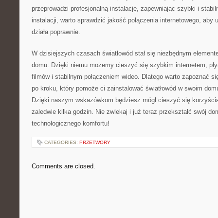
⁢przeprowadzi profesjonalną instalację, zapewniając szybki i stabi
instalacji, ⁢warto sprawdzić jakość połączenia internetowego, aby
działa poprawnie.
W dzisiejszych‌ czasach⁤ światłowód ⁤stał się ‍niezbędnym elem
domu. Dzięki niemu możemy cieszyć się szybkim internetem, pł
filmów i stabilnym połączeniem wideo. Dlatego warto zapoznać s
po kroku, który pomoże ci zainstalować światłowód w​ swoim do
Dzięki naszym wskazówkom będziesz mógł cieszyć się korzyścia
⁢zaledwie kilka godzin. Nie zwlekaj i już teraz‌ przekształć swój
technologicznego komfortu!
CATEGORIES:
PRZETWORY
Comments are closed.