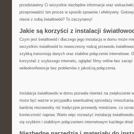
przedstawimy Ci wszystkie niezbędne⁣ informacje oraz wskazówki
przeprowadzić ten proces w sposób sprawnie i efektywny. Gotowy​ 
niesie z sobą światłowód? To zaczynamy!
Jakie są ⁢korzyści z instalacji światło
Czym ⁣jest światłowód i dlaczego jego instalacja w domu⁢ może ⁤mi
wszystkim światłowód to nowoczesny rodzaj przewodu światłowo
szybką transmisję danych ‌oraz⁢ stabilne połączenie internetowe
korzystać ‍z szybszego internetu, oglądać filmy online bez zacię
wideokonferencje bez problemów z ​jakością połączenia.
Instalacja światłowodu w domu pozwala ​również ⁤na zwiększenie​ 
może być ważne w przypadku ewentualnej sprzedaży mieszkania. 
bardziej niezawodny niż tradycyjne przewody miedziane, co ozna
konieczność napraw. ‌Warto więc rozważyć instalację światłowod
się szybkim i​ stabilnym połączeniem internetowym każdego ⁣dnia!
Niezbędne narzędzia i materiały do insta