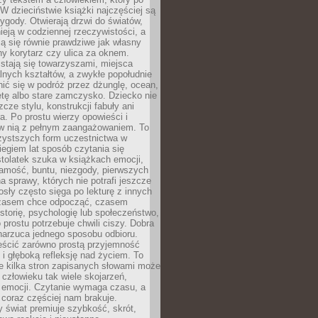
 W dzieciństwie książki najczęściej są
zygody. Otwierają drzwi do światów,
tnieją w codziennej rzeczywistości, a
ą się równie prawdziwe jak własny
ny korytarz czy ulica za oknem.
stają się towarzyszami, miejsca
alnych kształtów, a zwykłe popołudnie
ić się w podróż przez dżunglę, ocean,
etę albo stare zamczysko. Dziecko nie
zcze stylu, konstrukcji fabuły ani
ra. Po prostu wierzy opowieści i
 w nią z pełnym zaangażowaniem. To
czystszych form uczestnictwa w
biegiem lat sposób czytania się
tolatek szuka w książkach emocji,
amość, buntu, niezgody, pierwszych
a sprawy, których nie potrafi jeszcze
sły często sięga po lekturę z innych
zasem chce odpocząć, czasem
storię, psychologię lub społeczeństwo,
prostu potrzebuje chwili ciszy. Dobra
narzuca jednego sposobu odbioru.
eścić zarówno prostą przyjemność
k i głęboką refleksję nad życiem. To
e kilka stron zapisanych słowami może
człowieku tak wiele skojarzeń,
 emocji. Czytanie wymaga czasu, a
 coraz częściej nam brakuje.
 świat premiuje szybkość, skrót,