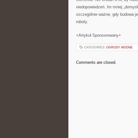
niedopowiedzeń. Im mniej „domysł
szczególnie ważne, gdy budowa jes
roboty.
+Artykuł Sponsorowany+
CATEGORIES:
OGRODY WODNE
Comments are closed.