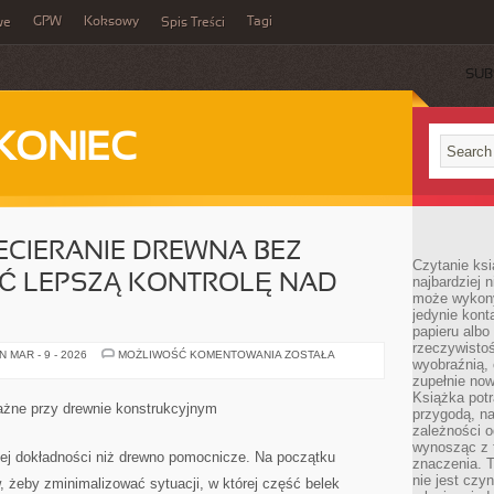
GPW
Koksowy
Tagi
we
Spis Treści
SUB
KONIEC
ECIERANIE DREWNA BEZ
Czytanie ksi
AĆ LEPSZĄ KONTROLĘ NAD
najbardziej 
może wykony
jedynie kon
papieru albo
rzeczywistoś
JAK
 MAR - 9 - 2026
MOŻLIWOŚĆ KOMENTOWANIA
ZOSTAŁA
wyobraźnią,
UŁOŻYĆ
PRZECIERANIE
zupełnie no
DREWNA
Książka potr
BEZ
ażne przy drewnie konstrukcyjnym
przygodą, n
CHAOSU
I
zależności o
ZYSKAĆ
wynosząc z 
LEPSZĄ
zej dokładności niż drewno pomocnicze. Na początku
znaczenia. T
KONTROLĘ
NAD
nie jest czy
w, żeby zminimalizować sytuacji, w której część belek
MATERIAŁEM