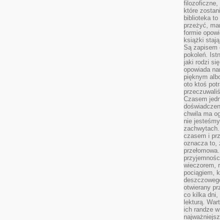
filozoficzne
które zostan
biblioteka t
przeżyć, ma
formie opowi
książki staj
Są zapisem 
pokoleń. Ist
jaki rodzi s
opowiada na
pięknym alb
oto ktoś pot
przeczuwaliś
Czasem jedn
doświadczeni
chwila ma og
nie jesteśmy
zachwytach. 
czasem i prz
oznacza to, 
przełomowa.
przyjemnośc
wieczorem, 
pociągiem, 
deszczowego
otwierany pr
co kilka dni
lekturą. War
ich randze w 
najważniejsz