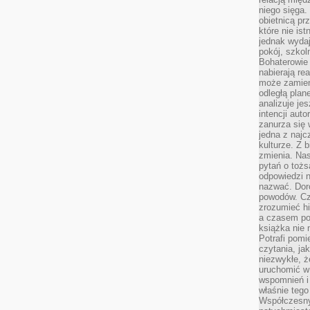
niego sięga.
obietnicą pr
które nie is
jednak wydaj
pokój, szkol
Bohaterowie 
nabierają re
może zamien
odległą plan
analizuje jes
intencji auto
zanurza się
jedna z naj
kulturze. Z 
zmienia. Nas
pytań o tożs
odpowiedzi n
nazwać. Doro
powodów. C
zrozumieć hi
a czasem po 
książka nie 
Potrafi pomi
czytania, ja
niezwykłe, ż
uruchomić w 
wspomnień i
właśnie tego
Współczesny