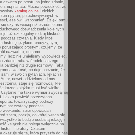
, a czwarta po prostu na jedno zdanie,
ie z nią na lata. Można powiedzieć, że
o swoisty
katalog online
ludzkich
rzeń i pytań, przechowywanych w
eści, esejów i wspomnień. Dzięki temu
ą się czymś więcej niż przedmiotami.
duchowego doświadczenia kolejnych
nieje też szczególny rodzaj bliskości,
ię podczas czytania. Kiedy ktoś
m historię językiem precyzyjnym,
o poruszająco prostym, czujemy, że
rafił nazwać to, co sami
my, lecz nie umieliśmy wypowiedzieć.
o zdanie trafia w środek naszego
a bardziej niż długie rozmowy. Taka
romną wartość, bo daje poczucie, że
 sami w swoich pytaniach, lękach i
Autor, nawet oddzielony od nas
estrzenią, staje się rozmówcą. Nie
że każda książka musi być wielka i
 Czytanie ma także wymiar zwyczajnej
i. Lekka powieść przeczytana
reportaż towarzyszący podróży
kryminał czytany podczas
 weekendu, zbiór opowiadań
zed snem, poezja, do której wraca się
, wszystko to buduje osobistą relację z
tość książek nie polega wyłącznie na
historii literatury. Czasem
a okazuje się ta, która przyszła do nas