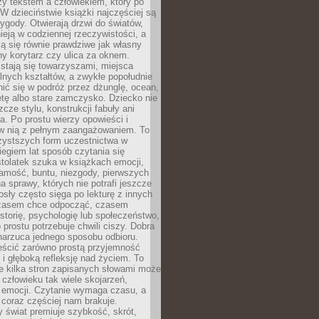
zy tekstem a człowiekiem, który po
 W dzieciństwie książki najczęściej są
zygody. Otwierają drzwi do światów,
tnieją w codziennej rzeczywistości, a
ą się równie prawdziwe jak własny
ny korytarz czy ulica za oknem.
stają się towarzyszami, miejsca
alnych kształtów, a zwykłe popołudnie
ić się w podróż przez dżunglę, ocean,
etę albo stare zamczysko. Dziecko nie
zcze stylu, konstrukcji fabuły ani
ra. Po prostu wierzy opowieści i
 w nią z pełnym zaangażowaniem. To
czystszych form uczestnictwa w
biegiem lat sposób czytania się
tolatek szuka w książkach emocji,
amość, buntu, niezgody, pierwszych
a sprawy, których nie potrafi jeszcze
sły często sięga po lekturę z innych
zasem chce odpocząć, czasem
storię, psychologię lub społeczeństwo,
prostu potrzebuje chwili ciszy. Dobra
narzuca jednego sposobu odbioru.
eścić zarówno prostą przyjemność
k i głęboką refleksję nad życiem. To
e kilka stron zapisanych słowami może
człowieku tak wiele skojarzeń,
 emocji. Czytanie wymaga czasu, a
 coraz częściej nam brakuje.
 świat premiuje szybkość, skrót,