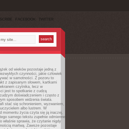
SCRIBE
FACEBOOK
TWITTER
ążek od wieków pozostaje jedną z
niezwykłych czynności, jakie człowiek
wać w samotności. Z pozoru to
takt z zapisanym słowem, kartkami
 ekranem czytnika, lecz w
ci jest to spotkanie z cudzą
 cudzym doświadczeniem i często z
wym sposobem widzenia świata.
afi stać się schronieniem, wyzwaniem,
auczycielem albo lustrem. W
d momentu życia czyta się ją inaczej,
tego samego tekstu zupełnie odmienne
o właśnie sprawia, że czytanie nigdy
nnością martwą. Zawsze pozostaje