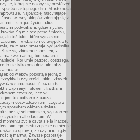
zycję, której nie dałoby się powtórzyć
y sposób następnego dnia. Miasto nocą
improwizuje. Najbardziej fascynujące
. Jasne witryny sklepów zderzają się z
amami. Tętniące życiem ulice
pustymi podwórkami, gdzie słychać
 kroków. Są miejsca pełne śmiechu,
hu, ale też takie, które wydają się
 zadumie. To właśnie noc uwypukla te
awia, że miasto przestaje być jednolitą
. Staje się zbiorem mikroscen, z
a ma swój nastrój, temperaturę i
apięcie. Kto umie patrzeć, dostrzega,
oc to nie tylko pora dnia, ale także
 atmosfer.
ążek od wieków pozostaje jedną z
niezwykłych czynności, jakie człowiek
wać w samotności. Z pozoru to
takt z zapisanym słowem, kartkami
 ekranem czytnika, lecz w
ci jest to spotkanie z cudzą
 cudzym doświadczeniem i często z
wym sposobem widzenia świata.
afi stać się schronieniem, wyzwaniem,
auczycielem albo lustrem. W
d momentu życia czyta się ją inaczej,
tego samego tekstu zupełnie odmienne
o właśnie sprawia, że czytanie nigdy
nnością martwą. Zawsze pozostaje
zy tekstem a człowiekiem, który po