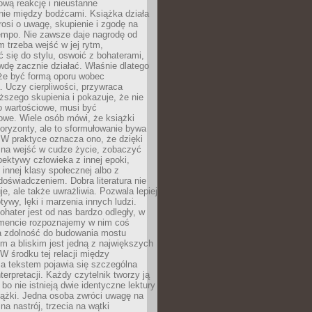
wą reakcję i nieustanne
nie między bodźcami. Książka działa
rosi o uwagę, skupienie i zgodę na
empo. Nie zawsze daje nagrodę od
 trzeba wejść w jej rytm,
 się do stylu, oswoić z bohaterami,
dę zacznie działać. Właśnie dlatego
że być formą oporu wobec
. Uczy cierpliwości, przywraca
ższego skupienia i pokazuje, że nie
o wartościowe, musi być
owe. Wiele osób mówi, że książki
oryzonty, ale to sformułowanie bywa
 W praktyce oznacza ono, że dzięki
żna wejść w cudze życie, zobaczyć
pektywy człowieka z innej epoki,
, innej klasy społecznej albo z
oświadczeniem. Dobra literatura nie
je, ale także uwrażliwia. Pozwala lepiej
ywy, lęki i marzenia innych ludzi.
bohater jest od nas bardzo odległy, w
encie rozpoznajemy w nim coś
a zdolność do budowania mostu
 a bliskim jest jedną z największych
 W środku tej relacji między
a tekstem pojawia się szczególna
terpretacji. Każdy czytelnik tworzy ją
bo nie istnieją dwie identyczne lektury
iążki. Jedna osoba zwróci uwagę na
na nastrój, trzecia na wątki