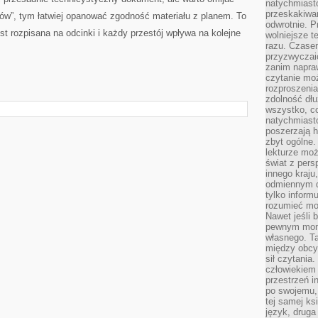
natychmiasto
przeskakiwa
ów”, tym łatwiej opanować zgodność materiału z planem. To
odwrotnie. P
t rozpisana na odcinki i każdy przestój wpływa na kolejne
wolniejsze t
razu. Czasem
przyzwyczaić
zanim napraw
czytanie mo
rozproszenia
zdolność dłu
wszystko, c
natychmiast
poszerzają h
zbyt ogólne.
lekturze mo
świat z pers
innego kraju
odmiennym d
tylko informu
rozumieć mot
Nawet jeśli 
pewnym mom
własnego. T
między obcym
sił czytania.
człowiekiem 
przestrzeń in
po swojemu, 
tej samej ks
język, druga 