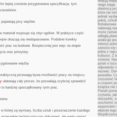
relacją międ
 Im lepiej zostanie przygotowana specyfikacja, tym
niego sięga.
obietnicą pr
ciesielskie.
które nie is
jednak wydaj
pokój, szkol
ę pojawiają przy więźbie
Bohaterowie 
nabierają re
może zamien
e materiał rozpisuje się zbyt ogólnie. W praktyce część
odległą plan
olejne okazują się niedopasowane. Podobne korekty
analizuje jes
intencji auto
ość prac na budowie. Bezpieczniej jest więc na etapie
zanurza się
jedna z naj
cia oraz priorytety.
kulturze. Z 
zmienia. Nas
rzygotowanie więźby
pytań o tożs
odpowiedzi n
nazwać. Doro
, praktyczną przewagą bywa możliwość pracy na miejscu.
powodów. C
zrozumieć hi
ny
ułatwiają cały proces, bo pozwalają szybciej sprawdzić
a czasem po 
książka nie 
e to bardziej uporządkowany rytm prac.
Potrafi pomi
czytania, ja
niezwykłe, ż
rewna
uruchomić w 
wspomnień i
a, w której są wymiary, liczba sztuk i przeznaczenie każdego
właśnie tego
Współczesny
ić przesadnie technicystyczny dokument, ale warto omijać