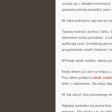
rozmija się z układem konstrukcji.
sprawniej później prowadzić prace 
## Jakie potknięcia najczęściej si
Typowa trudność wynika z faktu, ż
elementów trzeba przerabiać, a k
wydłużają czas i komplikują płynn
przygotowania ustalić kolejność cię
## Kiedy tartak mobilny ułatwia p
Kiedy drewno już jest na miejscu
Przy takim podejściu
tartak mobil
efekt z założeniami. Dla ekipy daj
## Jak ułożyć listę potrzebnego d
Najlepiej sprawdza się prosta list
elementu. Nie chodzi o to, by rob