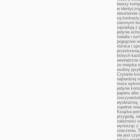
tworzy kompo
w identyczn
nieustannie 
są kontrasty
ciemnymi br
sąsiadują z 
jedynie echo
światła i ruc
pogrążone w
różnice i spr
przestrzenią
których każd
wewnętrzne n
że miejska n
osobny język
Czytanie ksi
najbardziej 
może wykony
jedynie kon
papieru albo
rzeczywistoś
wyobraźnią,
zupełnie no
Książka potr
przygodą, n
zależności o
wynosząc z 
znaczenia. T
nie jest czy
relacją międ