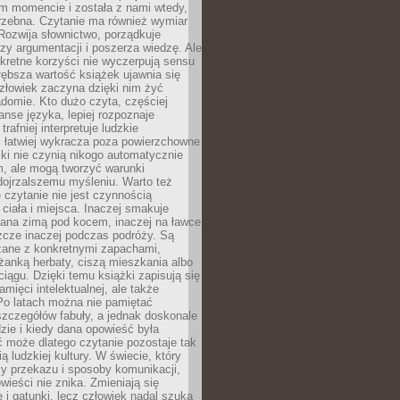
m momencie i została z nami wtedy,
trzebna. Czytanie ma również wymiar
Rozwija słownictwo, porządkuje
zy argumentacji i poszerza wiedzę. Ale
kretne korzyści nie wyczerpują sensu
głębsza wartość książek ujawnia się
złowiek zaczyna dzięki nim żyć
adomie. Kto dużo czyta, częściej
nse języka, lepiej rozpoznaje
trafniej interpretuje ludzkie
i łatwiej wykracza poza powierzchowne
ki nie czynią nikogo automatycznie
, ale mogą tworzyć warunki
dojrzalszemu myśleniu. Warto też
 czytanie nie jest czynnością
ciała i miejsca. Inaczej smakuje
tana zimą pod kocem, inaczej na ławce
zcze inaczej podczas podróży. Są
ązane z konkretnymi zapachami,
liżanką herbaty, ciszą mieszkania albo
iągu. Dzięki temu książki zapisują się
amięci intelektualnej, ale także
Po latach można nie pamiętać
zczegółów fabuły, a jednak doskonale
zie i kiedy dana opowieść była
 może dlatego czytanie pozostaje tak
ą ludzkiej kultury. W świecie, który
y przekazu i sposoby komunikacji,
wieści nie znika. Zmieniają się
e i gatunki, lecz człowiek nadal szuka