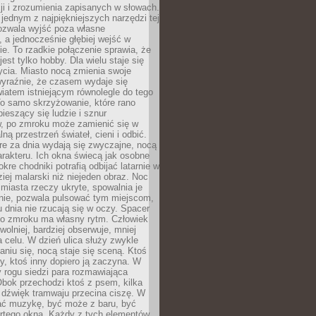
i i zrozumienia zapisanych w słowach.
 jednym z najpiękniejszych narzędzi tej
ozwala wyjść poza własne
, a jednocześnie głębiej wejść w
e. To rzadkie połączenie sprawia, że
jest tylko hobby. Dla wielu staje się
cia. Miasto nocą zmienia swoje
wyraźnie, że czasem wydaje się
iatem istniejącym równolegle do tego
To samo skrzyżowanie, które rano
pieszący się ludzie i sznur
 po zmroku może zamienić się w
lną przestrzeń świateł, cieni i odbić.
re za dnia wydają się zwyczajne, nocą
arakteru. Ich okna świecą jak osobne
okre chodniki potrafią odbijać latarnie w
iej malarski niż niejeden obraz. Noc
iasta rzeczy ukryte, spowalnia je
wnie, pozwala pulsować tym miejscom,
u dnia nie rzucają się w oczy. Spacer
po zmroku ma własny rytm. Człowiek
wolniej, bardziej obserwuje, mniej
a celu. W dzień ulica służy zwykle
niu się, nocą staje się sceną. Ktoś
y, ktoś inny dopiero ją zaczyna. W
y rogu siedzi para rozmawiająca
bok przechodzi ktoś z psem, kilka
 dźwięk tramwaju przecina ciszę. W
hać muzykę, być może z baru, być
rtego okna. Każdy z tych elementów