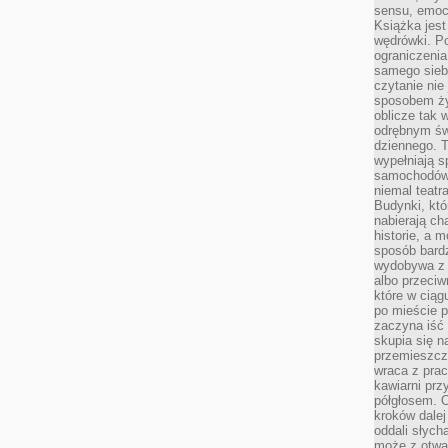
sensu, emocj
Książka jest
wędrówki. P
ograniczenia
samego siebi
czytanie nie 
sposobem ży
oblicze tak 
odrębnym św
dziennego. 
wypełniają s
samochodów,
niemal teatra
Budynki, któ
nabierają ch
historie, a m
sposób bardz
wydobywa z m
albo przeci
które w ciąg
po mieście 
zaczyna iść 
skupia się n
przemieszcza
wraca z prac
kawiarni prz
półgłosem. O
kroków dalej
oddali słyc
może z otwa