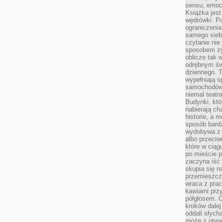
sensu, emocj
Książka jest
wędrówki. P
ograniczenia
samego siebi
czytanie nie 
sposobem ży
oblicze tak 
odrębnym św
dziennego. 
wypełniają s
samochodów,
niemal teatra
Budynki, któ
nabierają ch
historie, a m
sposób bardz
wydobywa z m
albo przeci
które w ciąg
po mieście 
zaczyna iść 
skupia się n
przemieszcza
wraca z prac
kawiarni prz
półgłosem. O
kroków dalej
oddali słyc
może z otwa