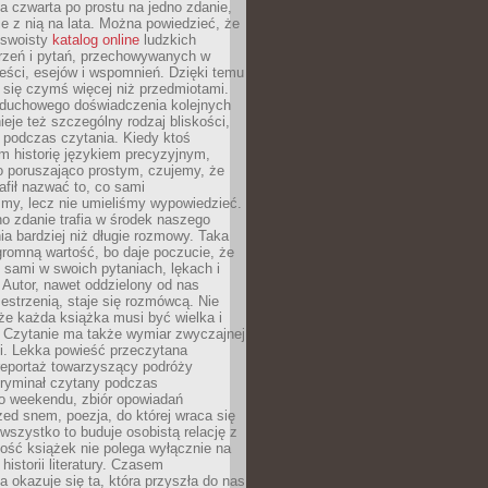
, a czwarta po prostu na jedno zdanie,
ie z nią na lata. Można powiedzieć, że
o swoisty
katalog online
ludzkich
rzeń i pytań, przechowywanych w
eści, esejów i wspomnień. Dzięki temu
ą się czymś więcej niż przedmiotami.
duchowego doświadczenia kolejnych
nieje też szczególny rodzaj bliskości,
ię podczas czytania. Kiedy ktoś
m historię językiem precyzyjnym,
o poruszająco prostym, czujemy, że
rafił nazwać to, co sami
my, lecz nie umieliśmy wypowiedzieć.
o zdanie trafia w środek naszego
a bardziej niż długie rozmowy. Taka
romną wartość, bo daje poczucie, że
 sami w swoich pytaniach, lękach i
Autor, nawet oddzielony od nas
estrzenią, staje się rozmówcą. Nie
że każda książka musi być wielka i
 Czytanie ma także wymiar zwyczajnej
i. Lekka powieść przeczytana
reportaż towarzyszący podróży
kryminał czytany podczas
 weekendu, zbiór opowiadań
zed snem, poezja, do której wraca się
, wszystko to buduje osobistą relację z
tość książek nie polega wyłącznie na
historii literatury. Czasem
a okazuje się ta, która przyszła do nas