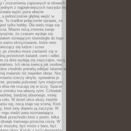
i i zrozumienia zapisanych w słowach.
 jednym z najpiękniejszych narzędzi tej
ozwala wyjść poza własne
, a jednocześnie głębiej wejść w
e. To rzadkie połączenie sprawia, że
jest tylko hobby. Dla wielu staje się
cia. Miasto nocą zmienia swoje
wyraźnie, że czasem wydaje się
iatem istniejącym równolegle do tego
To samo skrzyżowanie, które rano
pieszący się ludzie i sznur
 po zmroku może zamienić się w
lną przestrzeń świateł, cieni i odbić.
re za dnia wydają się zwyczajne, nocą
arakteru. Ich okna świecą jak osobne
okre chodniki potrafią odbijać latarnie w
iej malarski niż niejeden obraz. Noc
iasta rzeczy ukryte, spowalnia je
wnie, pozwala pulsować tym miejscom,
u dnia nie rzucają się w oczy. Spacer
po zmroku ma własny rytm. Człowiek
wolniej, bardziej obserwuje, mniej
a celu. W dzień ulica służy zwykle
niu się, nocą staje się sceną. Ktoś
y, ktoś inny dopiero ją zaczyna. W
y rogu siedzi para rozmawiająca
bok przechodzi ktoś z psem, kilka
 dźwięk tramwaju przecina ciszę. W
hać muzykę, być może z baru, być
rtego okna. Każdy z tych elementów