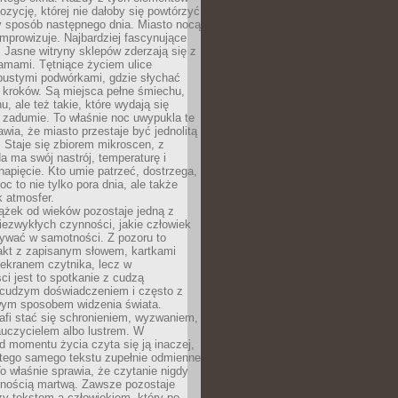
zycję, której nie dałoby się powtórzyć
y sposób następnego dnia. Miasto nocą
improwizuje. Najbardziej fascynujące
. Jasne witryny sklepów zderzają się z
amami. Tętniące życiem ulice
pustymi podwórkami, gdzie słychać
 kroków. Są miejsca pełne śmiechu,
hu, ale też takie, które wydają się
 zadumie. To właśnie noc uwypukla te
awia, że miasto przestaje być jednolitą
. Staje się zbiorem mikroscen, z
a ma swój nastrój, temperaturę i
apięcie. Kto umie patrzeć, dostrzega,
oc to nie tylko pora dnia, ale także
 atmosfer.
ążek od wieków pozostaje jedną z
niezwykłych czynności, jakie człowiek
wać w samotności. Z pozoru to
takt z zapisanym słowem, kartkami
 ekranem czytnika, lecz w
ci jest to spotkanie z cudzą
 cudzym doświadczeniem i często z
wym sposobem widzenia świata.
afi stać się schronieniem, wyzwaniem,
auczycielem albo lustrem. W
d momentu życia czyta się ją inaczej,
tego samego tekstu zupełnie odmienne
o właśnie sprawia, że czytanie nigdy
nnością martwą. Zawsze pozostaje
zy tekstem a człowiekiem, który po