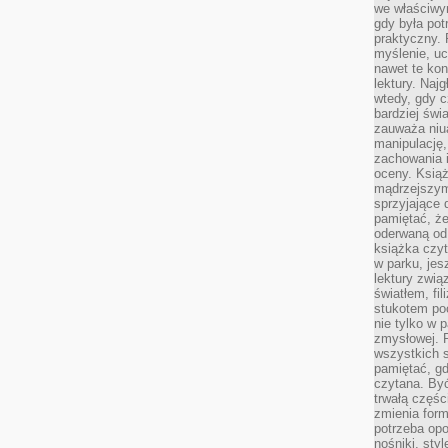
we właściwy
gdy była po
praktyczny. 
myślenie, uc
nawet te kon
lektury. Naj
wtedy, gdy c
bardziej świ
zauważa niua
manipulację, 
zachowania 
oceny. Książ
mądrzejszym
sprzyjające 
pamiętać, że
oderwaną od 
książka czy
w parku, jes
lektury zwi
światłem, fi
stukotem poc
nie tylko w p
zmysłowej. 
wszystkich s
pamiętać, gd
czytana. Być
trwałą części
zmienia form
potrzeba opo
nośniki, styl