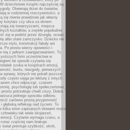
 W dzieciństwie książki najczęściej są
zygody. Otwierają drzwi do światów,
tnieją w codziennej rzeczywistości, a
ą się równie prawdziwe jak własny
ny korytarz czy ulica za oknem.
stają się towarzyszami, miejsca
alnych kształtów, a zwykłe popołudnie
ić się w podróż przez dżunglę, ocean,
etę albo stare zamczysko. Dziecko nie
zcze stylu, konstrukcji fabuły ani
ra. Po prostu wierzy opowieści i
 w nią z pełnym zaangażowaniem. To
czystszych form uczestnictwa w
biegiem lat sposób czytania się
tolatek szuka w książkach emocji,
amość, buntu, niezgody, pierwszych
a sprawy, których nie potrafi jeszcze
sły często sięga po lekturę z innych
zasem chce odpocząć, czasem
storię, psychologię lub społeczeństwo,
prostu potrzebuje chwili ciszy. Dobra
narzuca jednego sposobu odbioru.
eścić zarówno prostą przyjemność
k i głęboką refleksję nad życiem. To
e kilka stron zapisanych słowami może
człowieku tak wiele skojarzeń,
 emocji. Czytanie wymaga czasu, a
 coraz częściej nam brakuje.
 świat premiuje szybkość, skrót,