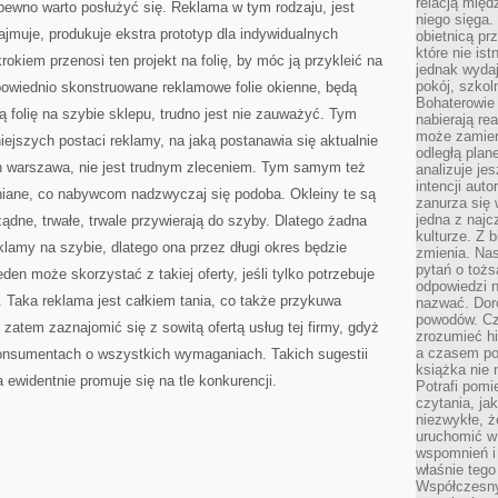
relacją międ
 pewno warto posłużyć się. Reklama w tym rodzaju, jest
niego sięga.
ajmuje, produkuje ekstra prototyp dla indywidualnych
obietnicą pr
które nie is
kiem przenosi ten projekt na folię, by móc ją przykleić na
jednak wydaj
pokój, szkol
owiednio skonstruowane reklamowe folie okienne, będą
Bohaterowie 
 folię na szybie sklepu, trudno jest nie zauważyć. Tym
nabierają re
może zamien
iejszych postaci reklamy, na jaką postanawia się aktualnie
odległą plan
ryn warszawa, nie jest trudnym zleceniem. Tym samym też
analizuje jes
intencji auto
łniane, co nabywcom nadzwyczaj się podoba. Okleiny te są
zanurza się
jedna z naj
ądne, trwałe, trwale przywierają do szyby. Dlatego żadna
kulturze. Z 
klamy na szybie, dlatego ona przez długi okres będzie
zmienia. Nas
pytań o tożs
en może skorzystać z takiej oferty, jeśli tylko potrzebuje
odpowiedzi n
 Taka reklama jest całkiem tania, co także przykuwa
nazwać. Doro
powodów. C
zatem zaznajomić się z sowitą ofertą usług tej firmy, gdyż
zrozumieć hi
a czasem po 
onsumentach o wszystkich wymaganiach. Takich sugestii
książka nie 
a ewidentnie promuje się na tle konkurencji.
Potrafi pomi
czytania, ja
niezwykłe, ż
uruchomić w 
wspomnień i
właśnie tego
Współczesny