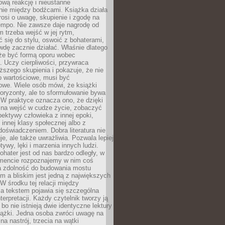
wą reakcję i nieustanne
nie między bodźcami. Książka działa
rosi o uwagę, skupienie i zgodę na
empo. Nie zawsze daje nagrodę od
 trzeba wejść w jej rytm,
 się do stylu, oswoić z bohaterami,
dę zacznie działać. Właśnie dlatego
że być formą oporu wobec
. Uczy cierpliwości, przywraca
ższego skupienia i pokazuje, że nie
o wartościowe, musi być
owe. Wiele osób mówi, że książki
oryzonty, ale to sformułowanie bywa
 W praktyce oznacza ono, że dzięki
żna wejść w cudze życie, zobaczyć
pektywy człowieka z innej epoki,
, innej klasy społecznej albo z
oświadczeniem. Dobra literatura nie
je, ale także uwrażliwia. Pozwala lepiej
ywy, lęki i marzenia innych ludzi.
bohater jest od nas bardzo odległy, w
encie rozpoznajemy w nim coś
a zdolność do budowania mostu
 a bliskim jest jedną z największych
 W środku tej relacji między
a tekstem pojawia się szczególna
terpretacji. Każdy czytelnik tworzy ją
bo nie istnieją dwie identyczne lektury
iążki. Jedna osoba zwróci uwagę na
na nastrój, trzecia na wątki