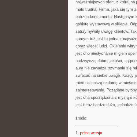
najważniejszych ofert, z której na
mało trudna. Firma, jaka się tym z
potrzeb konsumenta. Następnym kro
gablotę wystawową w sklepie. Odp
zatrzymywały uwagę klientów. Taką
samym też jest to jedna z najważn
coraz więcej ludzi. Oklejanie wit
jest ono niesłychanie migiem spe
nadzwyczaj dobrej jakości, są porz
aura nie zawadza trzymaniu się re
zwracać na siebie uwagę. Każdy jed
mieć najlepszą reklamę w mieście.
zainteresowanie. Pożądane byłoby 
jest ona sporządzona z myślą o k
jest teraz bardzo dużo, jednakże t
źródło:
———————————
1.
pełna wersja