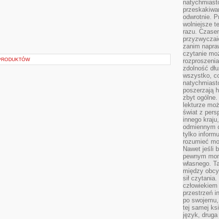
natychmiasto
przeskakiwa
odwrotnie. P
wolniejsze t
razu. Czasem
przyzwyczaić
zanim napraw
czytanie mo
 PRODUKTÓW
rozproszenia
zdolność dłu
wszystko, c
natychmiast
poszerzają h
zbyt ogólne.
lekturze mo
świat z pers
innego kraju
odmiennym d
tylko informu
rozumieć mot
Nawet jeśli 
pewnym mom
własnego. T
między obcym
sił czytania.
człowiekiem 
przestrzeń in
po swojemu, 
tej samej ks
język, druga 