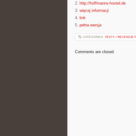
2.
http://hoffmanns-hostel.de
3.
więcej informacji
4.
link
5.
pełna wersja
CATEGORIES:
TESTY I RECENZJE
Comments are closed.