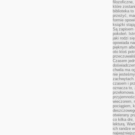
filozoficzne
które zostan
biblioteka t
przeżyć, ma
formie opowi
książki staj
Są zapisem 
pokoleń. Ist
jaki rodzi s
opowiada na
pięknym alb
oto ktoś pot
przeczuwaliś
Czasem jedn
doświadczeni
chwila ma og
nie jesteśmy
zachwytach. 
czasem i prz
oznacza to, 
przełomowa.
przyjemnośc
wieczorem, 
pociągiem, 
deszczowego
otwierany pr
co kilka dni
lekturą. War
ich randze w 
najważniejsz