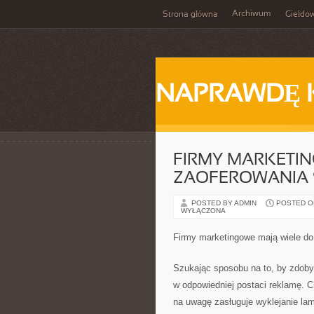
Archiwum
Strona główna
Giełdo
NAPRAWDĘ 
FIRMY MARKETIN
ZAOFEROWANIA
POSTED BY ADMIN
POSTED ON 
WYŁĄCZONA
Firmy marketingowe mają wiele d
Szukając sposobu na to, by zdoby
w odpowiedniej postaci reklamę. C
na uwagę zasługuje wyklejanie la