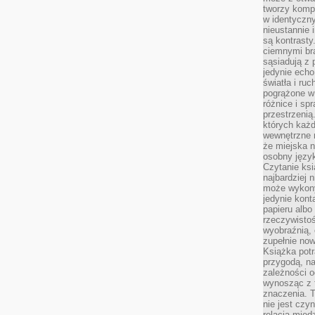
tworzy kompo
w identyczn
nieustannie 
są kontrasty
ciemnymi br
sąsiadują z 
jedynie echo
światła i ruc
pogrążone w
różnice i spr
przestrzenią
których każd
wewnętrzne n
że miejska n
osobny język
Czytanie ksi
najbardziej 
może wykony
jedynie kon
papieru albo
rzeczywistoś
wyobraźnią,
zupełnie no
Książka potr
przygodą, n
zależności o
wynosząc z 
znaczenia. T
nie jest czy
relacją międ