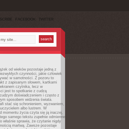
SCRIBE
FACEBOOK
TWITTER
ążek od wieków pozostaje jedną z
niezwykłych czynności, jakie człowiek
wać w samotności. Z pozoru to
takt z zapisanym słowem, kartkami
 ekranem czytnika, lecz w
ci jest to spotkanie z cudzą
 cudzym doświadczeniem i często z
wym sposobem widzenia świata.
afi stać się schronieniem, wyzwaniem,
auczycielem albo lustrem. W
d momentu życia czyta się ją inaczej,
tego samego tekstu zupełnie odmienne
o właśnie sprawia, że czytanie nigdy
nnością martwą. Zawsze pozostaje