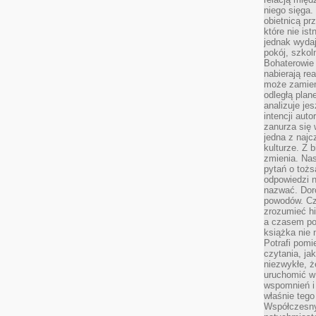
niego sięga.
obietnicą pr
które nie is
jednak wydaj
pokój, szkol
Bohaterowie 
nabierają re
może zamien
odległą plan
analizuje jes
intencji auto
zanurza się
jedna z naj
kulturze. Z 
zmienia. Nas
pytań o tożs
odpowiedzi n
nazwać. Doro
powodów. C
zrozumieć hi
a czasem po 
książka nie 
Potrafi pomi
czytania, ja
niezwykłe, ż
uruchomić w 
wspomnień i
właśnie tego
Współczesny