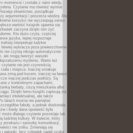
m momencie i została z nami wtedy,
trzebna. Czytanie ma również wymiar
Rozwija słownictwo, porządkuje
zy argumentacji i poszerza wiedzę. Ale
kretne korzyści nie wyczerpują sensu
głębsza wartość książek ujawnia się
złowiek zaczyna dzięki nim żyć
adomie. Kto dużo czyta, częściej
nse języka, lepiej rozpoznaje
trafniej interpretuje ludzkie
i łatwiej wykracza poza powierzchowne
ki nie czynią nikogo automatycznie
, ale mogą tworzyć warunki
dojrzalszemu myśleniu. Warto też
 czytanie nie jest czynnością
ciała i miejsca. Inaczej smakuje
tana zimą pod kocem, inaczej na ławce
zcze inaczej podczas podróży. Są
ązane z konkretnymi zapachami,
liżanką herbaty, ciszą mieszkania albo
iągu. Dzięki temu książki zapisują się
amięci intelektualnej, ale także
Po latach można nie pamiętać
zczegółów fabuły, a jednak doskonale
zie i kiedy dana opowieść była
 może dlatego czytanie pozostaje tak
ą ludzkiej kultury. W świecie, który
y przekazu i sposoby komunikacji,
wieści nie znika. Zmieniają się
e i gatunki, lecz człowiek nadal szuka