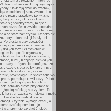
zy tekstem a człowiekiem, który po
 W dzieciństwie książki najczęściej są
zygody. Otwierają drzwi do światów,
tnieją w codziennej rzeczywistości, a
ą się równie prawdziwe jak własny
ny korytarz czy ulica za oknem.
stają się towarzyszami, miejsca
alnych kształtów, a zwykłe popołudnie
ić się w podróż przez dżunglę, ocean,
etę albo stare zamczysko. Dziecko nie
zcze stylu, konstrukcji fabuły ani
ra. Po prostu wierzy opowieści i
 w nią z pełnym zaangażowaniem. To
czystszych form uczestnictwa w
biegiem lat sposób czytania się
tolatek szuka w książkach emocji,
amość, buntu, niezgody, pierwszych
a sprawy, których nie potrafi jeszcze
sły często sięga po lekturę z innych
zasem chce odpocząć, czasem
storię, psychologię lub społeczeństwo,
prostu potrzebuje chwili ciszy. Dobra
narzuca jednego sposobu odbioru.
eścić zarówno prostą przyjemność
k i głęboką refleksję nad życiem. To
e kilka stron zapisanych słowami może
człowieku tak wiele skojarzeń,
 emocji. Czytanie wymaga czasu, a
 coraz częściej nam brakuje.
 świat premiuje szybkość, skrót,