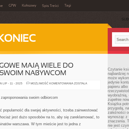
GPW
Koksowy
Tagi
we
Spis Treści
SUB
KONIEC
GOWE MAJĄ WIELE DO
Czytanie ksi
 SWOIM NABYWCOM
najbardziej 
może wykony
jedynie kon
FIRMY
LIP - 11 - 2025
MOŻLIWOŚĆ KOMENTOWANIA
ZOSTAŁA
papieru albo
MARKETINGOWE
MAJĄ
rzeczywistoś
WIELE
wyobraźnią,
DO
o zaproponowania swoim odbiorcom
ZAOFEROWANIA
zupełnie no
SWOIM
Książka potr
NABYWCOM
przygodą, n
ć popularność dla swojej aktywności, trzeba zainwestować
zależności o
wynosząc z 
hociaż jest dużo sposobów na to, aby się zareklamować, to
znaczenia. T
minatów warszawa. W tym mieście jest to jedna z
nie jest czy