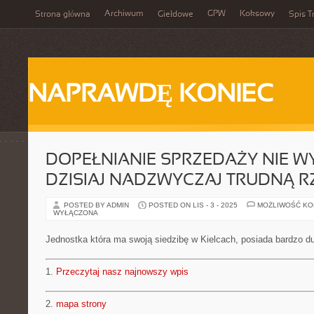
Archiwum
GPW
Koksowy
Strona główna
Giełdowe
Spis T
NAPRAWDĘ KONIEC
DOPEŁNIANIE SPRZEDAŻY NIE WY
DZISIAJ NADZWYCZAJ TRUDNĄ R
POSTED BY ADMIN
POSTED ON LIS - 3 - 2025
MOŻLIWOŚĆ K
WYŁĄCZONA
Jednostka która ma swoją siedzibę w Kielcach, posiada bardzo 
1.
Przeczytaj nasz najnowszy wpis
2.
mapa strony