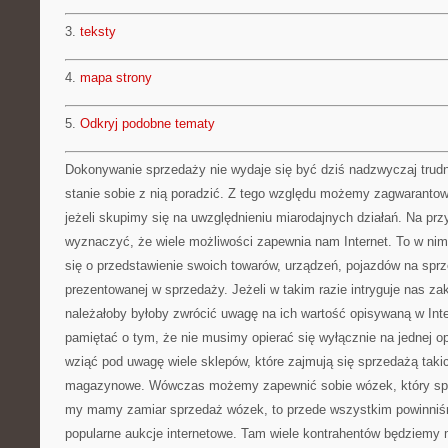
3.
teksty
4.
mapa strony
5.
Odkryj podobne tematy
Dokonywanie sprzedaży nie wydaje się być dziś nadzwyczaj trudn
stanie sobie z nią poradzić. Z tego względu możemy zagwarantow
jeżeli skupimy się na uwzględnieniu miarodajnych działań. Na prz
wyznaczyć, że wiele możliwości zapewnia nam Internet. To w nim
się o przedstawienie swoich towarów, urządzeń, pojazdów na spr
prezentowanej w sprzedaży. Jeżeli w takim razie intryguje nas za
należałoby byłoby zwrócić uwagę na ich wartość opisywaną w Int
pamiętać o tym, że nie musimy opierać się wyłącznie na jednej op
wziąć pod uwagę wiele sklepów, które zajmują się sprzedażą taki
magazynowe. Wówczas możemy zapewnić sobie wózek, który spe
my mamy zamiar sprzedaż wózek, to przede wszystkim powinni
popularne aukcje internetowe. Tam wiele kontrahentów będziemy 