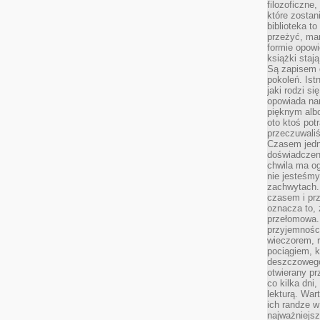
filozoficzne
które zostan
biblioteka t
przeżyć, ma
formie opowi
książki staj
Są zapisem 
pokoleń. Ist
jaki rodzi s
opowiada na
pięknym alb
oto ktoś pot
przeczuwaliś
Czasem jedn
doświadczeni
chwila ma og
nie jesteśmy
zachwytach. 
czasem i prz
oznacza to, 
przełomowa.
przyjemnośc
wieczorem, 
pociągiem, 
deszczowego
otwierany pr
co kilka dni
lekturą. War
ich randze w 
najważniejsz