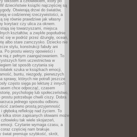
zy tekstem a człowiekiem, który po
 W dzieciństwie książki najczęściej są
zygody. Otwierają drzwi do światów,
tnieją w codziennej rzeczywistości, a
ą się równie prawdziwe jak własny
ny korytarz czy ulica za oknem.
stają się towarzyszami, miejsca
alnych kształtów, a zwykłe popołudnie
ić się w podróż przez dżunglę, ocean,
etę albo stare zamczysko. Dziecko nie
zcze stylu, konstrukcji fabuły ani
ra. Po prostu wierzy opowieści i
 w nią z pełnym zaangażowaniem. To
czystszych form uczestnictwa w
biegiem lat sposób czytania się
tolatek szuka w książkach emocji,
amość, buntu, niezgody, pierwszych
a sprawy, których nie potrafi jeszcze
sły często sięga po lekturę z innych
zasem chce odpocząć, czasem
storię, psychologię lub społeczeństwo,
prostu potrzebuje chwili ciszy. Dobra
narzuca jednego sposobu odbioru.
eścić zarówno prostą przyjemność
k i głęboką refleksję nad życiem. To
e kilka stron zapisanych słowami może
człowieku tak wiele skojarzeń,
 emocji. Czytanie wymaga czasu, a
 coraz częściej nam brakuje.
 świat premiuje szybkość, skrót,