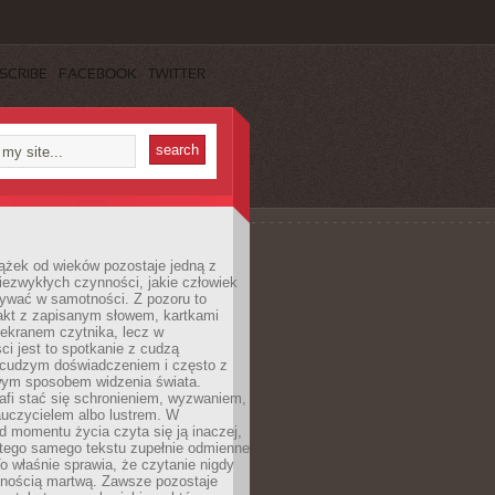
SCRIBE
FACEBOOK
TWITTER
ążek od wieków pozostaje jedną z
niezwykłych czynności, jakie człowiek
wać w samotności. Z pozoru to
takt z zapisanym słowem, kartkami
 ekranem czytnika, lecz w
ci jest to spotkanie z cudzą
 cudzym doświadczeniem i często z
wym sposobem widzenia świata.
afi stać się schronieniem, wyzwaniem,
auczycielem albo lustrem. W
d momentu życia czyta się ją inaczej,
tego samego tekstu zupełnie odmienne
o właśnie sprawia, że czytanie nigdy
nnością martwą. Zawsze pozostaje