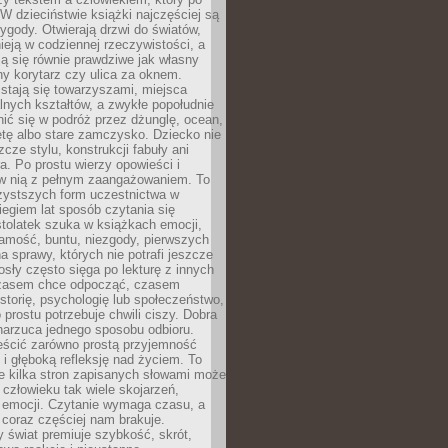
 W dzieciństwie książki najczęściej są
zygody. Otwierają drzwi do światów,
tnieją w codziennej rzeczywistości, a
ą się równie prawdziwe jak własny
ny korytarz czy ulica za oknem.
stają się towarzyszami, miejsca
alnych kształtów, a zwykłe popołudnie
ić się w podróż przez dżunglę, ocean,
etę albo stare zamczysko. Dziecko nie
zcze stylu, konstrukcji fabuły ani
ra. Po prostu wierzy opowieści i
 w nią z pełnym zaangażowaniem. To
czystszych form uczestnictwa w
biegiem lat sposób czytania się
tolatek szuka w książkach emocji,
amość, buntu, niezgody, pierwszych
a sprawy, których nie potrafi jeszcze
sły często sięga po lekturę z innych
zasem chce odpocząć, czasem
storię, psychologię lub społeczeństwo,
prostu potrzebuje chwili ciszy. Dobra
narzuca jednego sposobu odbioru.
eścić zarówno prostą przyjemność
k i głęboką refleksję nad życiem. To
e kilka stron zapisanych słowami może
człowieku tak wiele skojarzeń,
 emocji. Czytanie wymaga czasu, a
 coraz częściej nam brakuje.
 świat premiuje szybkość, skrót,