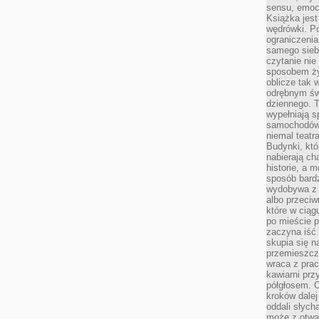
sensu, emocj
Książka jest
wędrówki. P
ograniczenia
samego siebi
czytanie nie 
sposobem ży
oblicze tak 
odrębnym św
dziennego. 
wypełniają s
samochodów,
niemal teatra
Budynki, któ
nabierają ch
historie, a m
sposób bardz
wydobywa z m
albo przeci
które w ciąg
po mieście 
zaczyna iść 
skupia się n
przemieszcza
wraca z prac
kawiarni prz
półgłosem. O
kroków dalej
oddali słyc
może z otwa