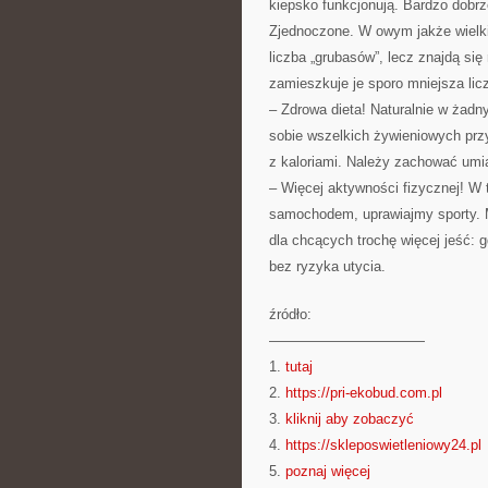
kiepsko funkcjonują. Bardzo dobr
Zjednoczone. W owym jakże wielki
liczba „grubasów”, lecz znajdą się 
zamieszkuje je sporo mniejsza li
– Zdrowa dieta! Naturalnie w żad
sobie wszelkich żywieniowych prz
z kaloriami. Należy zachować umia
– Więcej aktywności fizycznej! W 
samochodem, uprawiajmy sporty. 
dla chcących trochę więcej jeść: 
bez ryzyka utycia.
źródło:
———————————
1.
tutaj
2.
https://pri-ekobud.com.pl
3.
kliknij aby zobaczyć
4.
https://skleposwietleniowy24.pl
5.
poznaj więcej