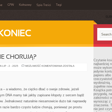
GPW
Koksowy
Tagi
we
Spis Treści
SUB
KONIEC
IE CHORUJĄ?
Czytanie ksi
najbardziej 
DLACZEGO
LIP - 2 - 2025
MOŻLIWOŚĆ KOMENTOWANIA
ZOSTAŁA
może wykony
LUDZIE
jedynie kon
CHORUJĄ?
papieru albo
rzeczywistoś
wyobraźnią,
zupełnie no
a – a wiadomo, że ciężko dbać o swoje zdrowie, jeżeli
Książka potr
przygodą, n
snym DNA mamy tak jakby zapisane kłopoty z sercem bądź
zależności o
w. Jednakowoż naturalnie niesamowicie dużo tak naprawdę
wynosząc z 
znaczenia. T
m razie bardzo często ludzie chorują, ponieważ po prostu
nie jest czy