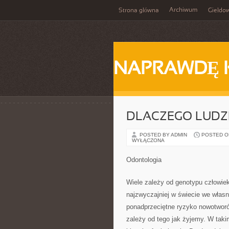
Archiwum
Strona główna
Giełdo
NAPRAWDĘ 
DLACZEGO LUDZ
POSTED BY ADMIN
POSTED ON 
WYŁĄCZONA
Odontologia
Wiele zależy od genotypu człowiek
najzwyczajniej w świecie we wła
ponadprzeciętne ryzyko nowotworó
zależy od tego jak żyjemy. W taki