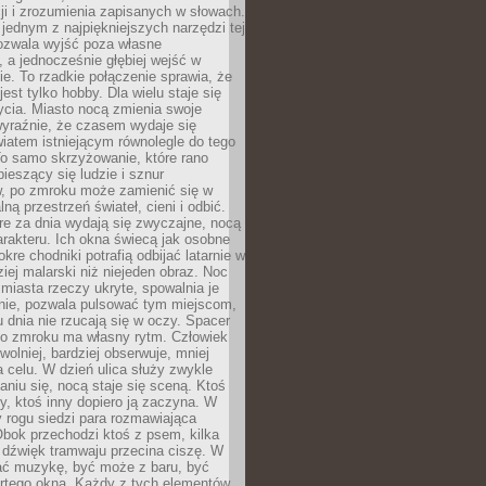
i i zrozumienia zapisanych w słowach.
 jednym z najpiękniejszych narzędzi tej
ozwala wyjść poza własne
, a jednocześnie głębiej wejść w
e. To rzadkie połączenie sprawia, że
jest tylko hobby. Dla wielu staje się
cia. Miasto nocą zmienia swoje
wyraźnie, że czasem wydaje się
iatem istniejącym równolegle do tego
To samo skrzyżowanie, które rano
pieszący się ludzie i sznur
 po zmroku może zamienić się w
lną przestrzeń świateł, cieni i odbić.
re za dnia wydają się zwyczajne, nocą
arakteru. Ich okna świecą jak osobne
okre chodniki potrafią odbijać latarnie w
iej malarski niż niejeden obraz. Noc
iasta rzeczy ukryte, spowalnia je
wnie, pozwala pulsować tym miejscom,
u dnia nie rzucają się w oczy. Spacer
po zmroku ma własny rytm. Człowiek
wolniej, bardziej obserwuje, mniej
a celu. W dzień ulica służy zwykle
niu się, nocą staje się sceną. Ktoś
y, ktoś inny dopiero ją zaczyna. W
y rogu siedzi para rozmawiająca
bok przechodzi ktoś z psem, kilka
 dźwięk tramwaju przecina ciszę. W
hać muzykę, być może z baru, być
rtego okna. Każdy z tych elementów