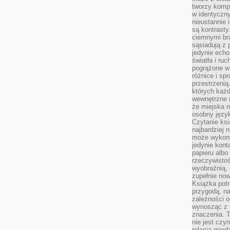
tworzy kompo
w identyczn
nieustannie 
są kontrasty
ciemnymi br
sąsiadują z 
jedynie echo
światła i ruc
pogrążone w
różnice i spr
przestrzenią
których każd
wewnętrzne n
że miejska n
osobny język
Czytanie ksi
najbardziej 
może wykony
jedynie kon
papieru albo
rzeczywistoś
wyobraźnią,
zupełnie no
Książka potr
przygodą, n
zależności o
wynosząc z 
znaczenia. T
nie jest czy
relacją międ