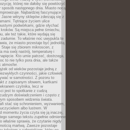
zycję, której nie dałoby się powtórzyć
y sposób następnego dnia. Miasto nocą
improwizuje. Najbardziej fascynujące
. Jasne witryny sklepów zderzają się z
amami. Tętniące życiem ulice
pustymi podwórkami, gdzie słychać
 kroków. Są miejsca pełne śmiechu,
hu, ale też takie, które wydają się
 zadumie. To właśnie noc uwypukla te
awia, że miasto przestaje być jednolitą
. Staje się zbiorem mikroscen, z
a ma swój nastrój, temperaturę i
apięcie. Kto umie patrzeć, dostrzega,
oc to nie tylko pora dnia, ale także
 atmosfer.
ążek od wieków pozostaje jedną z
niezwykłych czynności, jakie człowiek
wać w samotności. Z pozoru to
takt z zapisanym słowem, kartkami
 ekranem czytnika, lecz w
ci jest to spotkanie z cudzą
 cudzym doświadczeniem i często z
wym sposobem widzenia świata.
afi stać się schronieniem, wyzwaniem,
auczycielem albo lustrem. W
d momentu życia czyta się ją inaczej,
tego samego tekstu zupełnie odmienne
o właśnie sprawia, że czytanie nigdy
nnością martwą. Zawsze pozostaje
zy tekstem a człowiekiem, który po