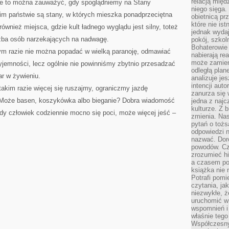
relacją międ
ze to można zauważyć, gdy spoglądniemy na Stany
niego sięga.
m państwie są stany, w których mieszka ponadprzeciętna
obietnicą pr
które nie is
również miejsca, gdzie kult ładnego wyglądu jest silny, toteż
jednak wydaj
czba osób narzekających na nadwagę.
pokój, szkol
Bohaterowie 
nym razie nie można popadać w wielką paranoję, odmawiać
nabierają re
może zamien
yjemności, lecz ogólnie nie powinniśmy zbytnio przesadzać
odległą plan
r w żywieniu.
analizuje jes
intencji auto
takim razie więcej się ruszajmy, ograniczmy jazdę
zanurza się
Może basen, koszykówka albo bieganie? Dobra wiadomość
jedna z naj
kulturze. Z 
gdy człowiek codziennie mocno się poci, może więcej jeść –
zmienia. Nas
pytań o tożs
odpowiedzi n
nazwać. Doro
powodów. C
zrozumieć hi
a czasem po 
książka nie 
Potrafi pomi
czytania, ja
niezwykłe, ż
uruchomić w 
wspomnień i
właśnie tego
Współczesny