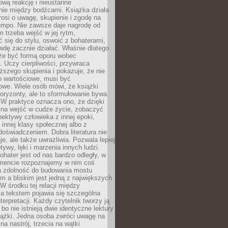
wą reakcję i nieustanne
nie między bodźcami. Książka działa
rosi o uwagę, skupienie i zgodę na
empo. Nie zawsze daje nagrodę od
 trzeba wejść w jej rytm,
 się do stylu, oswoić z bohaterami,
dę zacznie działać. Właśnie dlatego
że być formą oporu wobec
. Uczy cierpliwości, przywraca
ższego skupienia i pokazuje, że nie
o wartościowe, musi być
owe. Wiele osób mówi, że książki
oryzonty, ale to sformułowanie bywa
 W praktyce oznacza ono, że dzięki
żna wejść w cudze życie, zobaczyć
pektywy człowieka z innej epoki,
, innej klasy społecznej albo z
oświadczeniem. Dobra literatura nie
je, ale także uwrażliwia. Pozwala lepiej
ywy, lęki i marzenia innych ludzi.
bohater jest od nas bardzo odległy, w
encie rozpoznajemy w nim coś
a zdolność do budowania mostu
 a bliskim jest jedną z największych
 W środku tej relacji między
a tekstem pojawia się szczególna
terpretacji. Każdy czytelnik tworzy ją
bo nie istnieją dwie identyczne lektury
iążki. Jedna osoba zwróci uwagę na
na nastrój, trzecia na wątki