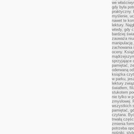
we właściwy
gdy była po
praktyczny. 
myślenie, uc
nawet te kon
lektury. Naj
wtedy, gdy c
bardziej świ
zauważa niua
manipulację, 
zachowania 
oceny. Książ
mądrzejszym
sprzyjające 
pamiętać, że
oderwaną od 
książka czy
w parku, jes
lektury zwi
światłem, fi
stukotem poc
nie tylko w p
zmysłowej. 
wszystkich s
pamiętać, gd
czytana. Być
trwałą części
zmienia form
potrzeba opo
nośniki, styl