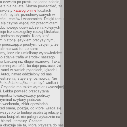
, a czwarta po prostu na jedno zdanie,
ie z nią na lata. Można powiedzieć, że
o swoisty
katalog online
ludzkich
rzeń i pytań, przechowywanych w
eści, esejów i wspomnień. Dzięki temu
ą się czymś więcej niż przedmiotami.
duchowego doświadczenia kolejnych
nieje też szczególny rodzaj bliskości,
ię podczas czytania. Kiedy ktoś
m historię językiem precyzyjnym,
o poruszająco prostym, czujemy, że
rafił nazwać to, co sami
my, lecz nie umieliśmy wypowiedzieć.
o zdanie trafia w środek naszego
a bardziej niż długie rozmowy. Taka
romną wartość, bo daje poczucie, że
 sami w swoich pytaniach, lękach i
Autor, nawet oddzielony od nas
estrzenią, staje się rozmówcą. Nie
że każda książka musi być wielka i
 Czytanie ma także wymiar zwyczajnej
i. Lekka powieść przeczytana
reportaż towarzyszący podróży
kryminał czytany podczas
 weekendu, zbiór opowiadań
zed snem, poezja, do której wraca się
, wszystko to buduje osobistą relację z
tość książek nie polega wyłącznie na
historii literatury. Czasem
a okazuje się ta, która przyszła do nas