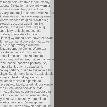
m momencie i została z nami wtedy,
trzebna. Czytanie ma również wymiar
Rozwija słownictwo, porządkuje
zy argumentacji i poszerza wiedzę. Ale
kretne korzyści nie wyczerpują sensu
głębsza wartość książek ujawnia się
złowiek zaczyna dzięki nim żyć
adomie. Kto dużo czyta, częściej
nse języka, lepiej rozpoznaje
trafniej interpretuje ludzkie
i łatwiej wykracza poza powierzchowne
ki nie czynią nikogo automatycznie
, ale mogą tworzyć warunki
dojrzalszemu myśleniu. Warto też
 czytanie nie jest czynnością
ciała i miejsca. Inaczej smakuje
tana zimą pod kocem, inaczej na ławce
zcze inaczej podczas podróży. Są
ązane z konkretnymi zapachami,
liżanką herbaty, ciszą mieszkania albo
iągu. Dzięki temu książki zapisują się
amięci intelektualnej, ale także
Po latach można nie pamiętać
zczegółów fabuły, a jednak doskonale
zie i kiedy dana opowieść była
 może dlatego czytanie pozostaje tak
ą ludzkiej kultury. W świecie, który
y przekazu i sposoby komunikacji,
wieści nie znika. Zmieniają się
e i gatunki, lecz człowiek nadal szuka