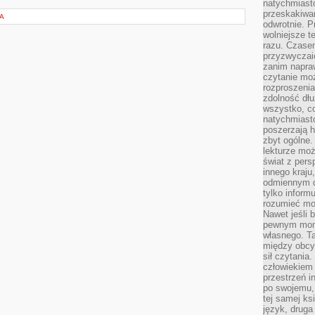
natychmiasto
przeskakiwa
CA
odwrotnie. P
wolniejsze t
razu. Czasem
przyzwyczaić
zanim napraw
czytanie mo
rozproszenia
zdolność dłu
wszystko, c
natychmiast
poszerzają h
zbyt ogólne.
lekturze mo
świat z pers
innego kraju
odmiennym d
tylko informu
rozumieć mot
Nawet jeśli 
pewnym mom
własnego. T
między obcym
sił czytania.
człowiekiem 
przestrzeń in
po swojemu, 
tej samej ks
język, druga 