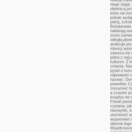
niego sięga.
obietnicą pr
które nie is
jednak wydaj
pokój, szkol
Bohaterowie 
nabierają re
może zamien
odległą plan
analizuje jes
intencji auto
zanurza się
jedna z naj
kulturze. Z 
zmienia. Nas
pytań o tożs
odpowiedzi n
nazwać. Doro
powodów. C
zrozumieć hi
a czasem po 
książka nie 
Potrafi pomi
czytania, ja
niezwykłe, ż
uruchomić w 
wspomnień i
właśnie tego
Współczesny