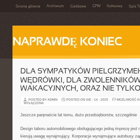
Archiwum
GPW
Koksowy
Strona główna
Giełdowe
Spis T
NAPRAWDĘ KONIEC
DLA SYMPATYKÓW PIELGRZYMEK
WĘDRÓWKI, DLA ZWOLENNIKÓ
WAKACYJNYCH, ORAZ NIE TYLK
POSTED BY ADMIN
POSTED ON SIE - 14 - 2025
MOŻLIWOŚĆ 
WYŁĄCZONA
Jeszcze paręnaście lat temu, dużo przedsiębiorstw, szczególnie
Design taboru automobilowego obsługującego jedną imprezę jest 
kierują uwagę wynajmujący. Korporacje wynajmujące autobusy z