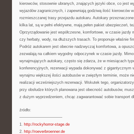
kierowców, stosownie ubranych, znających języki obce, co jest wyb
wyjazdów zagranicznych, i zapewniają godziwą ilość kierowców w
rozmieszczanej trasy przejazdu autokaru. Autokary przeznaczone
kilka lat, są w pełni efektywne, mają pełen pakiet ubezpieczeń, t
Oprzyrządowanie jest współczesne, komfortowe, w czasie jazdy
czy herbaty, wody, na dłuższych trasach. To proponuje właśnie fi
Podróż autokarem jest obecnie nadzwyczaj komfortowa, a opuszcz
zezwalają na całkiem wygodny odpoczynek w czasie jazdy. Mimo ż
wynajmujących autokary, często się zdarza, że w miesiącach typ
konferencyjnych, rezerwacji wypada dokonywać z gigantycznym
wynajmu większej ilości autobusów w zwięzłym terminie, może ni
realizacji wcześniejszych rezerwacji. Wskutek tego, organizatorz
przy obsłudze których planowana jest obecność autobusów, muszą
z dużym wyprzedzeniem, chcąc zagwarantować sobie transport dl
źródło:
———————————
1.
http://rockyhorror-stage.de
2.
http://roeverbroenner.de