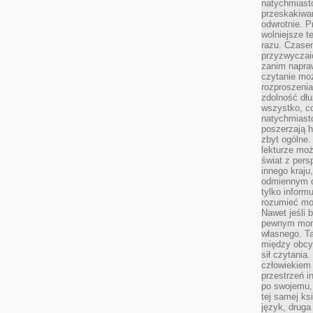
natychmiasto
przeskakiwa
odwrotnie. P
wolniejsze t
razu. Czasem
przyzwyczaić
zanim napraw
czytanie mo
rozproszenia
zdolność dłu
wszystko, c
natychmiast
poszerzają h
zbyt ogólne.
lekturze mo
świat z pers
innego kraju
odmiennym d
tylko informu
rozumieć mot
Nawet jeśli 
pewnym mom
własnego. T
między obcym
sił czytania.
człowiekiem 
przestrzeń in
po swojemu, 
tej samej ks
język, druga 