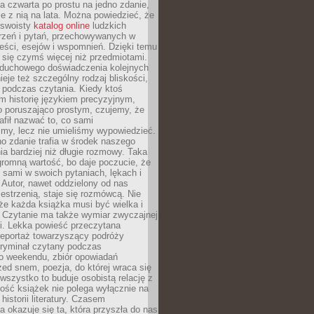
, a czwarta po prostu na jedno zdanie,
ie z nią na lata. Można powiedzieć, że
o swoisty
katalog online
ludzkich
rzeń i pytań, przechowywanych w
eści, esejów i wspomnień. Dzięki temu
ą się czymś więcej niż przedmiotami.
duchowego doświadczenia kolejnych
nieje też szczególny rodzaj bliskości,
ię podczas czytania. Kiedy ktoś
m historię językiem precyzyjnym,
o poruszająco prostym, czujemy, że
rafił nazwać to, co sami
my, lecz nie umieliśmy wypowiedzieć.
o zdanie trafia w środek naszego
a bardziej niż długie rozmowy. Taka
romną wartość, bo daje poczucie, że
 sami w swoich pytaniach, lękach i
Autor, nawet oddzielony od nas
estrzenią, staje się rozmówcą. Nie
że każda książka musi być wielka i
 Czytanie ma także wymiar zwyczajnej
i. Lekka powieść przeczytana
reportaż towarzyszący podróży
kryminał czytany podczas
 weekendu, zbiór opowiadań
zed snem, poezja, do której wraca się
, wszystko to buduje osobistą relację z
tość książek nie polega wyłącznie na
historii literatury. Czasem
a okazuje się ta, która przyszła do nas