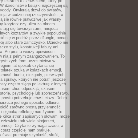
zy tekstem a człowiekiem, który po
 W dzieciństwie książki najczęściej są
zygody. Otwierają drzwi do światów,
tnieją w codziennej rzeczywistości, a
ą się równie prawdziwe jak własny
ny korytarz czy ulica za oknem.
stają się towarzyszami, miejsca
alnych kształtów, a zwykłe popołudnie
ić się w podróż przez dżunglę, ocean,
etę albo stare zamczysko. Dziecko nie
zcze stylu, konstrukcji fabuły ani
ra. Po prostu wierzy opowieści i
 w nią z pełnym zaangażowaniem. To
czystszych form uczestnictwa w
biegiem lat sposób czytania się
tolatek szuka w książkach emocji,
amość, buntu, niezgody, pierwszych
a sprawy, których nie potrafi jeszcze
sły często sięga po lekturę z innych
zasem chce odpocząć, czasem
storię, psychologię lub społeczeństwo,
prostu potrzebuje chwili ciszy. Dobra
narzuca jednego sposobu odbioru.
eścić zarówno prostą przyjemność
k i głęboką refleksję nad życiem. To
e kilka stron zapisanych słowami może
człowieku tak wiele skojarzeń,
 emocji. Czytanie wymaga czasu, a
 coraz częściej nam brakuje.
 świat premiuje szybkość, skrót,