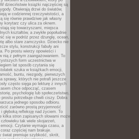
 W dzieciństwie książki najczęściej są
zygody. Otwierają drzwi do światów,
tnieją w codziennej rzeczywistości, a
ą się równie prawdziwe jak własny
ny korytarz czy ulica za oknem.
stają się towarzyszami, miejsca
alnych kształtów, a zwykłe popołudnie
ić się w podróż przez dżunglę, ocean,
etę albo stare zamczysko. Dziecko nie
zcze stylu, konstrukcji fabuły ani
ra. Po prostu wierzy opowieści i
 w nią z pełnym zaangażowaniem. To
czystszych form uczestnictwa w
biegiem lat sposób czytania się
tolatek szuka w książkach emocji,
amość, buntu, niezgody, pierwszych
a sprawy, których nie potrafi jeszcze
sły często sięga po lekturę z innych
zasem chce odpocząć, czasem
storię, psychologię lub społeczeństwo,
prostu potrzebuje chwili ciszy. Dobra
narzuca jednego sposobu odbioru.
eścić zarówno prostą przyjemność
k i głęboką refleksję nad życiem. To
e kilka stron zapisanych słowami może
człowieku tak wiele skojarzeń,
 emocji. Czytanie wymaga czasu, a
 coraz częściej nam brakuje.
 świat premiuje szybkość, skrót,