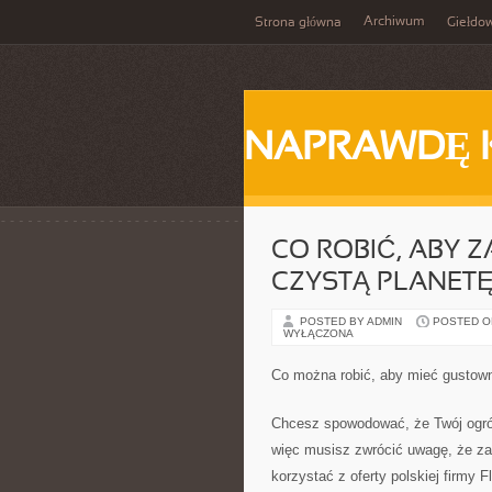
Archiwum
Strona główna
Giełdo
NAPRAWDĘ 
CO ROBIĆ, ABY 
CZYSTĄ PLANET
POSTED BY ADMIN
POSTED ON 
WYŁĄCZONA
Co można robić, aby mieć gustow
Chcesz spowodować, że Twój ogród
więc musisz zwrócić uwagę, że za
korzystać z oferty polskiej firmy 