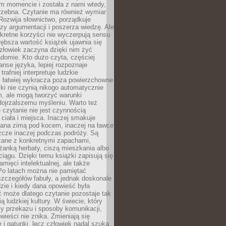
m momencie i została z nami wtedy,
trzebna. Czytanie ma również wymiar
Rozwija słownictwo, porządkuje
zy argumentacji i poszerza wiedzę. Ale
kretne korzyści nie wyczerpują sensu
głębsza wartość książek ujawnia się
złowiek zaczyna dzięki nim żyć
adomie. Kto dużo czyta, częściej
nse języka, lepiej rozpoznaje
trafniej interpretuje ludzkie
i łatwiej wykracza poza powierzchowne
ki nie czynią nikogo automatycznie
, ale mogą tworzyć warunki
dojrzalszemu myśleniu. Warto też
 czytanie nie jest czynnością
ciała i miejsca. Inaczej smakuje
tana zimą pod kocem, inaczej na ławce
zcze inaczej podczas podróży. Są
ązane z konkretnymi zapachami,
liżanką herbaty, ciszą mieszkania albo
iągu. Dzięki temu książki zapisują się
amięci intelektualnej, ale także
Po latach można nie pamiętać
zczegółów fabuły, a jednak doskonale
zie i kiedy dana opowieść była
 może dlatego czytanie pozostaje tak
ą ludzkiej kultury. W świecie, który
y przekazu i sposoby komunikacji,
wieści nie znika. Zmieniają się
e i gatunki, lecz człowiek nadal szuka