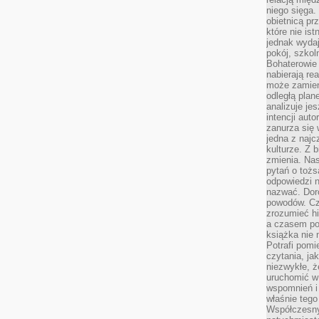
niego sięga.
obietnicą pr
które nie is
jednak wydaj
pokój, szkol
Bohaterowie 
nabierają re
może zamien
odległą plan
analizuje jes
intencji auto
zanurza się
jedna z naj
kulturze. Z 
zmienia. Nas
pytań o tożs
odpowiedzi n
nazwać. Doro
powodów. C
zrozumieć hi
a czasem po 
książka nie 
Potrafi pomi
czytania, ja
niezwykłe, ż
uruchomić w 
wspomnień i
właśnie tego
Współczesny