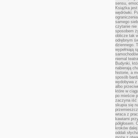
sensu, emocj
Książka jest
wędrówki. P
ograniczenia
samego siebi
czytanie nie 
sposobem ży
oblicze tak 
odrębnym św
dziennego. 
wypełniają s
samochodów,
niemal teatra
Budynki, któ
nabierają ch
historie, a m
sposób bardz
wydobywa z m
albo przeci
które w ciąg
po mieście 
zaczyna iść 
skupia się n
przemieszcza
wraca z prac
kawiarni prz
półgłosem. O
kroków dalej
oddali słyc
może z otwa