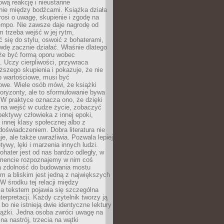
wą reakcję i nieustanne
nie między bodźcami. Książka działa
rosi o uwagę, skupienie i zgodę na
empo. Nie zawsze daje nagrodę od
 trzeba wejść w jej rytm,
 się do stylu, oswoić z bohaterami,
dę zacznie działać. Właśnie dlatego
że być formą oporu wobec
. Uczy cierpliwości, przywraca
ższego skupienia i pokazuje, że nie
o wartościowe, musi być
owe. Wiele osób mówi, że książki
oryzonty, ale to sformułowanie bywa
 W praktyce oznacza ono, że dzięki
żna wejść w cudze życie, zobaczyć
pektywy człowieka z innej epoki,
, innej klasy społecznej albo z
oświadczeniem. Dobra literatura nie
je, ale także uwrażliwia. Pozwala lepiej
ywy, lęki i marzenia innych ludzi.
bohater jest od nas bardzo odległy, w
encie rozpoznajemy w nim coś
a zdolność do budowania mostu
 a bliskim jest jedną z największych
 W środku tej relacji między
a tekstem pojawia się szczególna
terpretacji. Każdy czytelnik tworzy ją
bo nie istnieją dwie identyczne lektury
iążki. Jedna osoba zwróci uwagę na
na nastrój, trzecia na wątki