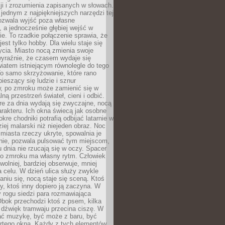
i i zrozumienia zapisanych w słowach.
 jednym z najpiękniejszych narzędzi tej
ozwala wyjść poza własne
, a jednocześnie głębiej wejść w
e. To rzadkie połączenie sprawia, że
jest tylko hobby. Dla wielu staje się
cia. Miasto nocą zmienia swoje
wyraźnie, że czasem wydaje się
iatem istniejącym równolegle do tego
To samo skrzyżowanie, które rano
pieszący się ludzie i sznur
 po zmroku może zamienić się w
lną przestrzeń świateł, cieni i odbić.
re za dnia wydają się zwyczajne, nocą
arakteru. Ich okna świecą jak osobne
okre chodniki potrafią odbijać latarnie w
iej malarski niż niejeden obraz. Noc
iasta rzeczy ukryte, spowalnia je
wnie, pozwala pulsować tym miejscom,
u dnia nie rzucają się w oczy. Spacer
po zmroku ma własny rytm. Człowiek
wolniej, bardziej obserwuje, mniej
a celu. W dzień ulica służy zwykle
niu się, nocą staje się sceną. Ktoś
y, ktoś inny dopiero ją zaczyna. W
y rogu siedzi para rozmawiająca
bok przechodzi ktoś z psem, kilka
 dźwięk tramwaju przecina ciszę. W
hać muzykę, być może z baru, być
rtego okna. Każdy z tych elementów