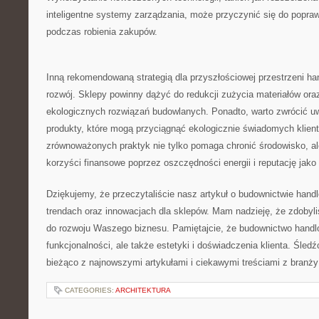
inteligentne systemy zarządzania,⁢ może przyczynić się do popraw
podczas robienia zakupów.
Inną rekomendowaną strategią dla przyszłościowej przestrzeni h
rozwój. Sklepy powinny dążyć do⁣ redukcji zużycia materiałów oraz
ekologicznych rozwiązań budowlanych.⁣ Ponadto, warto zwrócić uw
produkty, które mogą przyciągnąć ekologicznie świadomych klient
zrównoważonych praktyk nie tylko pomaga chronić środowisko, a
korzyści finansowe ‌poprzez ⁣oszczędności‌ energii i reputację jako
Dziękujemy, że przeczytaliście nasz ​artykuł o ⁣budownictwie⁤ ha
trendach ‌oraz innowacjach dla sklepów.​ Mam nadzieję, że zdobyliś
do⁣ rozwoju Waszego biznesu. Pamiętajcie,⁣ że budownictwo handlo
funkcjonalności, ale także estetyki i doświadczenia klienta. Śledź
bieżąco z najnowszymi artykułami ⁤i ciekawymi treściami z branży 
CATEGORIES:
ARCHITEKTURA