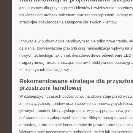
jest kluczowa ‌dla ⁢przyciągnięcia klientów i zwiększenia sprzedaż
rozwiązaniom architektonicznym ‌oraz technologicznym, ‍sklepy mo
atrakcyjne ​doświadczenia zakupowe ⁢dla swoich ‌klientów.
Innowacje w budownictwie handlowym ​to nie tylko nowe trendy, a
⁤działania, zrównoważone praktyki oraz minimalizacja wpływu na
nowych technologii, takich jak⁣
światłowodowe oświetlenie LED
magazynowej
, ‍może znacząco poprawić efektywność operacyjną
zmniejszyć ich ślad ⁣węglowy.
Rekomendowane strategie dla przyszło
przestrzeni handlowej
W dzisiejszych czasach budownictwo handlowe staje‌ przed wyzwa
zmieniających się trendów oraz zapewnienia⁢ innowacyjnych rozw
głównych trendów, który zyskuje coraz ⁢większą popularność, jest 
doświadczeniach zakupowych klientów. Sklepy muszą stawiać na 
atmosfery, która zachęci⁤ konsumentów do⁤ powrotu oraz polecani
Wykorzystanie nowoczesnych technologii, takich jak rozszerzona