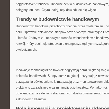
najgorętszych trendach i innowacjach w budownictwie handlowym,
⁢osiągnąć sukces. Czytaj dalej, aby dowiedzieć się więcej!
Trendy w budownictwie handlowym
Budownictwo ⁤handlowe przechodzi ⁣obecnie przez wiele⁤ zmian i n
celu usprawnić działalność sklepów oraz stworzyć atrakcyjne⁤ i pr
klientów. Jednym z kluczowych trendów w budownictwie handlow
rozwój, ⁢który obejmuje stosowanie energooszczędnych rozwiązań
ekologicznych.
Innowacje technologiczne również odgrywają coraz większą⁣ rolę w
obiektów handlowych. Sklepy coraz częściej ​korzystają z nowoc
zarządzania oświetleniem, klimatyzacją oraz monitorowaniem skl
efektywne zarządzanie oraz minimalizację kosztów. Ponadto, roś
co wymusza na sklepach stacjonarnych dostosowanie swoich obie
zakupowych ⁤klientów.
Rola innowacji⁢ w projektowaniu‍ sklepó