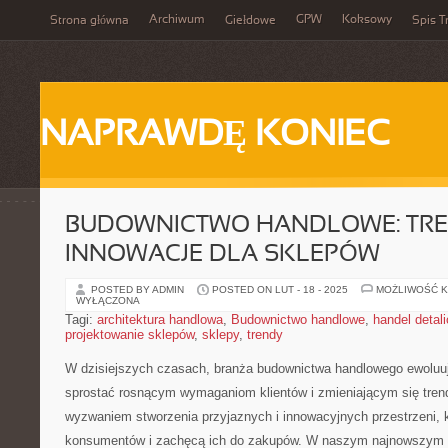
Archiwum
GPW
Koksowy
Strona główna
Giełdowe
Spis T
NAPRAWDĘ KONIEC
BUDOWNICTWO HANDLOWE: TRE
INNOWACJE DLA SKLEPÓW
POSTED BY ADMIN
POSTED ON LUT - 18 - 2025
MOŻLIWOŚĆ 
WYŁĄCZONA
Tagi:
architektura handlowa
,
Budownictwo handlowe
,
handel detal
projektowanie sklepów
,
sklepy
,
trendy
W dzisiejszych czasach, branża​ budownictwa handlowego ewoluuj
sprostać rosnącym wymaganiom klientów⁢ i zmieniającym się trend
wyzwaniem stworzenia przyjaznych i ⁣innowacyjnych przestrzeni, 
konsumentów i ‌zachęcą ich do zakupów. W ​naszym najnowszym ⁤