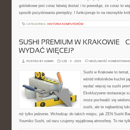
gotówkowe jest coraz łatwiej dostać i to powoduje, że coraz to wi
sposób pozyskiwania pieniędzy. I funkcjonuje to na niezwykle kró
CATEGORIES:
HISTORIA KOMPUTERÓW
SUSHI PREMIUM W KRAKOWIE – 
WYDAĆ WIĘCEJ?
POSTED BY ADMIN
CZE - 5 - 2025
MOŻLIWOŚĆ KOMENTOWAN
Sushi w Krakowie to temat, 
wśród miłośników kuchni jap
wydać więcej na sushi pre
Ekskluzywne restauracje s
może pochwalić się wielom
sushi, ale te najbardziej lu
niż tylko jedzenie. Wchodząc do takich miejsc, jak ZEN Sushi B
Youmiko Sushi, od razu czujemy wyjątkową atmosferę. To nie tylk