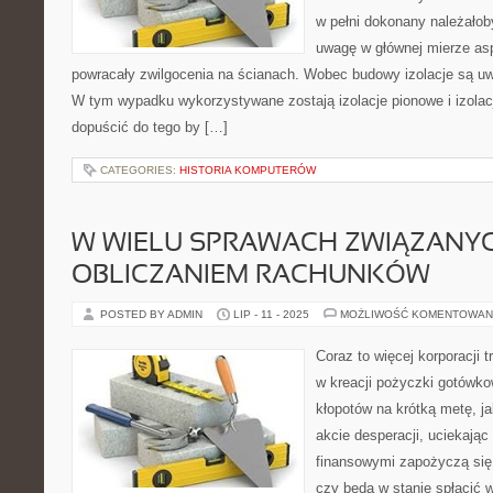
w pełni dokonany należało
uwagę w głównej mierze asp
powracały zwilgocenia na ścianach. Wobec budowy izolacje są u
W tym wypadku wykorzystywane zostają izolacje pionowe i izolac
dopuścić do tego by […]
CATEGORIES:
HISTORIA KOMPUTERÓW
W WIELU SPRAWACH ZWIĄZANYC
OBLICZANIEM RACHUNKÓW
POSTED BY ADMIN
LIP - 11 - 2025
MOŻLIWOŚĆ KOMENTOWAN
Coraz to więcej korporacji
w kreacji pożyczki gotówko
kłopotów na krótką metę, ja
akcie desperacji, uciekają
finansowymi zapożyczą się 
czy będą w stanie spłacić 