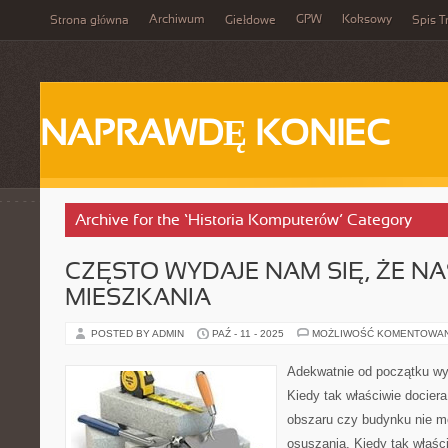
Archiwum
GPW
Koksowy
Strona główna
Giełdowe
Spis T
NAPRAWDĘ KONIEC
Archive for the ‘Historia Komputerów’ Category
CZĘSTO WYDAJE NAM SIĘ, ŻE N
MIESZKANIA
POSTED BY ADMIN
PAŹ - 11 - 2025
MOŻLIWOŚĆ KOMENTOWA
Adekwatnie od początku wy
Kiedy tak właściwie docier
obszaru czy budynku nie m
osuszania. Kiedy tak właśc